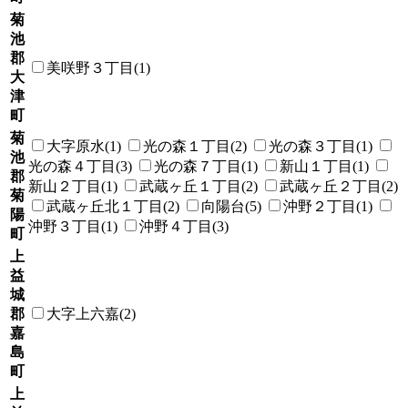
菊
池
郡
美咲野３丁目(1)
大
津
町
菊
大字原水(1)
光の森１丁目(2)
光の森３丁目(1)
池
光の森４丁目(3)
光の森７丁目(1)
新山１丁目(1)
郡
新山２丁目(1)
武蔵ヶ丘１丁目(2)
武蔵ヶ丘２丁目(2)
菊
武蔵ヶ丘北１丁目(2)
向陽台(5)
沖野２丁目(1)
陽
沖野３丁目(1)
沖野４丁目(3)
町
上
益
城
郡
大字上六嘉(2)
嘉
島
町
上