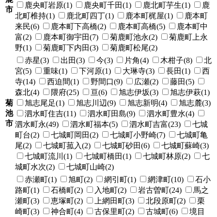
鹿央町岩原(1)
鹿央町千田(1)
鹿北町芋生(1)
鹿
市
北町椎持(1)
鹿北町四丁(1)
鹿本町梶屋(1)
鹿本町
来民(6)
鹿本町下高橋(2)
鹿本町高橋(5)
鹿本町中
富(2)
鹿本町御宇田(7)
菊鹿町池永(2)
菊鹿町上永
野(1)
菊鹿町下内田(3)
菊鹿町松尾(2)
赤星(3)
出田(3)
今(3)
片角(4)
木柑子(8)
北
宮(5)
重味(1)
下河原(1)
大琳寺(3)
長田(1)
西
寺(14)
西迫間(1)
野間口(9)
広瀬(2)
藤田(5)
森北(4)
隈府(25)
亘(6)
旭志伊坂(3)
旭志伊萩(1)
菊
旭志尾足(1)
旭志川辺(9)
旭志新明(4)
旭志麓(3)
池
泗水町住吉(11)
泗水町田島(9)
泗水町豊水(4)
市
泗水町永(49)
泗水町福本(5)
泗水町吉富(23)
七城
町台(2)
七城町岡田(2)
七城町小野崎(7)
七城町亀
尾(2)
七城町菰入(2)
七城町砂田(6)
七城町蘇崎(3)
七城町流川(1)
七城町橋田(1)
七城町林原(2)
七
城町水次(2)
七城町山崎(2)
赤瀬町(1)
旭町(2)
網引町(1)
網津町(10)
石小
路町(1)
石橋町(2)
入地町(2)
岩古曽町(24)
馬之
瀬町(3)
恵塚町(2)
上網田町(3)
北段原町(2)
栗
崎町(3)
神合町(4)
古保里町(2)
古城町(6)
境目