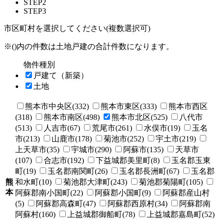
STEP2
STEP3
市区町村を選択してください(複数選択可)
※()内の件数は土地戸建の合計件数になります。
物件種別
戸建て（新築）
土地
熊本市中央区(332)
熊本市東区(333)
熊本市西区
(318)
熊本市南区(498)
熊本市北区(525)
八代市
(513)
人吉市(67)
荒尾市(261)
水俣市(19)
玉名
市(213)
山鹿市(178)
菊池市(252)
宇土市(219)
上天草市(35)
宇城市(290)
阿蘇市(135)
天草市
(107)
合志市(192)
下益城郡美里町(8)
玉名郡玉東
町(19)
玉名郡南関町(26)
玉名郡長洲町(67)
玉名郡
熊
和水町(10)
菊池郡大津町(243)
菊池郡菊陽町(105)
本
阿蘇郡南小国町(22)
阿蘇郡小国町(9)
阿蘇郡産山村
(5)
阿蘇郡高森町(47)
阿蘇郡西原村(34)
阿蘇郡南
阿蘇村(160)
上益城郡御船町(78)
上益城郡嘉島町(52)