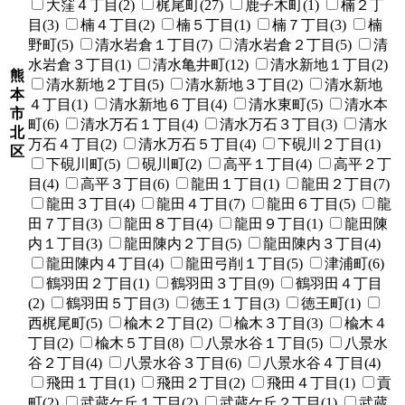
大窪４丁目(2)
梶尾町(27)
鹿子木町(1)
楠２丁
目(3)
楠４丁目(2)
楠５丁目(1)
楠７丁目(3)
楠
野町(5)
清水岩倉１丁目(7)
清水岩倉２丁目(5)
清
水岩倉３丁目(1)
清水亀井町(12)
清水新地１丁目(2)
熊
清水新地２丁目(5)
清水新地３丁目(2)
清水新地
本
４丁目(1)
清水新地６丁目(4)
清水東町(5)
清水本
市
町(6)
清水万石１丁目(4)
清水万石３丁目(3)
清水
北
万石４丁目(2)
清水万石５丁目(4)
下硯川２丁目(1)
区
下硯川町(5)
硯川町(2)
高平１丁目(4)
高平２丁
目(4)
高平３丁目(6)
龍田１丁目(1)
龍田２丁目(7)
龍田３丁目(4)
龍田４丁目(7)
龍田６丁目(5)
龍
田７丁目(3)
龍田８丁目(4)
龍田９丁目(1)
龍田陳
内１丁目(3)
龍田陳内２丁目(5)
龍田陳内３丁目(4)
龍田陳内４丁目(4)
龍田弓削１丁目(5)
津浦町(6)
鶴羽田２丁目(1)
鶴羽田３丁目(9)
鶴羽田４丁目
(2)
鶴羽田５丁目(3)
徳王１丁目(3)
徳王町(1)
西梶尾町(5)
楡木２丁目(2)
楡木３丁目(3)
楡木４
丁目(2)
楡木５丁目(8)
八景水谷１丁目(5)
八景水
谷２丁目(4)
八景水谷３丁目(6)
八景水谷４丁目(4)
飛田１丁目(1)
飛田２丁目(2)
飛田４丁目(1)
貢
町(2)
武蔵ケ丘１丁目(2)
武蔵ケ丘２丁目(1)
武蔵