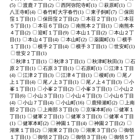
(5)
渡鹿７丁目(2)
西阿弥陀寺町(1)
萩原町(1)
八王寺町(4)
春竹町大字春竹(1)
東子飼町(7)
保田
窪１丁目(1)
保田窪２丁目(2)
本荘２丁目(1)
本荘
５丁目(1)
本荘６丁目(2)
南熊本２丁目(1)
南熊本
４丁目(2)
迎町１丁目(9)
本山１丁目(2)
本山２丁
目(1)
本山４丁目(4)
本山町(2)
薬園町(3)
横手
１丁目(1)
横手２丁目(4)
横手３丁目(1)
世安町(1)
世安２丁目(1)
秋津１丁目(1)
秋津３丁目(1)
秋津町秋田(3)
石
原２丁目(1)
石原３丁目(1)
石原町(1)
江津１丁目
(4)
江津２丁目(3)
江津４丁目(1)
榎町(8)
尾ノ
上１丁目(4)
尾ノ上３丁目(1)
尾ノ上４丁目(3)
小
峯１丁目(1)
小峯２丁目(2)
小峯３丁目(1)
小山２
丁目(6)
小山３丁目(1)
小山４丁目(3)
小山６丁目
(4)
小山７丁目(4)
小山町(16)
鹿帰瀬町(2)
上南
部２丁目(2)
上南部３丁目(3)
京塚本町(6)
健軍１
丁目(1)
健軍２丁目(1)
健軍３丁目(3)
健軍４丁目
(1)
健軍本町(2)
神園１丁目(4)
神園２丁目(2)
湖東１丁目(2)
湖東２丁目(3)
湖東３丁目(5)
御領
１丁目(1)
御領２丁目(2)
御領３丁目(4)
御領５丁