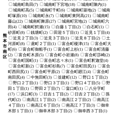
城南町島田(7)
城南町下宮地(18)
城南町陳内(1)
城南町高(5)
城南町千町(6)
城南町築地(2)
城南
町塚原(10)
城南町永(7)
城南町東阿高(21)
城南町
藤山(22)
城南町舞原(27)
城南町宮地(2)
城南町六
田(4)
城南町鰐瀬(15)
白藤１丁目(2)
白石町(1)
砂原町(8)
銭塘町(2)
田迎５丁目(1)
近見１丁目(4)
熊
近見２丁目(3)
近見３丁目(1)
近見８丁目(2)
土
本
河原町(8)
鳶町２丁目(1)
富合町榎津(15)
富合町大
市
町(6)
富合町御船手(1)
富合町上杉(1)
富合町清藤
南
(2)
富合町木原(5)
富合町小岩瀬(8)
富合町莎崎(2)
区
富合町国町(1)
富合町志々水(1)
富合町釈迦堂(4)
富合町新(2)
富合町杉島(7)
富合町田尻(1)
富合
町西田尻(1)
富合町平原(2)
富合町廻江(4)
富合町
南田尻(4)
中無田町(3)
並建町(12)
野口１丁目(2)
野口２丁目(1)
野口３丁目(1)
野口４丁目(5)
野
田１丁目(1)
野田２丁目(7)
畠口町(1)
八分字町
(17)
浜口町(3)
日吉１丁目(2)
日吉２丁目(2)
孫
代町(2)
南高江１丁目(2)
南高江２丁目(2)
南高江
４丁目(1)
南高江６丁目(5)
南高江７丁目(3)
御幸
木部１丁目(1)
御幸木部３丁目(2)
御幸西３丁目(1)