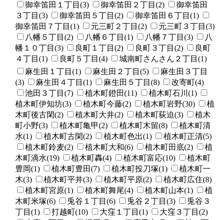
御幸笛田１丁目(3)
御幸笛田２丁目(2)
御幸笛田
３丁目(3)
御幸笛田５丁目(2)
御幸笛田６丁目(1)
御幸笛田７丁目(1)
元三町２丁目(2)
元三町３丁目(3)
八幡５丁目(2)
八幡６丁目(1)
八幡７丁目(3)
八
幡１０丁目(3)
良町１丁目(2)
良町３丁目(2)
良町
４丁目(1)
良町５丁目(4)
城南町さんさん２丁目(1)
麻生田１丁目(1)
麻生田２丁目(5)
麻生田３丁目
(3)
麻生田４丁目(1)
麻生田５丁目(8)
改寄町(4)
池田３丁目(7)
植木町鐙田(11)
植木町石川(1)
植木町伊知坊(3)
植木町今藤(2)
植木町岩野(30)
植
木町後古閑(2)
植木町大井(2)
植木町荻迫(3)
植木
町小野(3)
植木町亀甲(2)
植木町木留(8)
植木町清
水(1)
植木町古閑(2)
植木町色出(1)
植木町正清(5)
植木町鈴麦(2)
植木町大和(6)
植木町田底(2)
植
木町滴水(19)
植木町轟(4)
植木町富応(10)
植木町
豊岡(1)
植木町豊田(7)
植木町投刀塚(1)
植木町一
木(3)
植木町平井(3)
植木町平原(2)
植木町広住(8)
植木町宮原(1)
植木町舞尾(4)
植木町山本(1)
植
木町米塚(6)
兎谷１丁目(6)
兎谷２丁目(3)
兎谷３
丁目(1)
打越町(10)
大窪１丁目(1)
大窪３丁目(2)