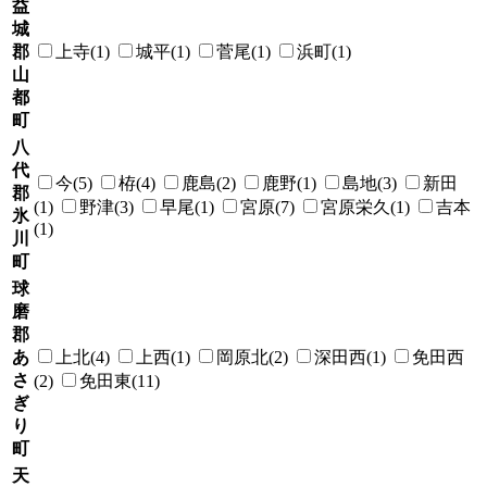
益
城
郡
上寺(1)
城平(1)
菅尾(1)
浜町(1)
山
都
町
八
代
今(5)
栫(4)
鹿島(2)
鹿野(1)
島地(3)
新田
郡
(1)
野津(3)
早尾(1)
宮原(7)
宮原栄久(1)
吉本
氷
(1)
川
町
球
磨
郡
あ
上北(4)
上西(1)
岡原北(2)
深田西(1)
免田西
さ
(2)
免田東(11)
ぎ
り
町
天