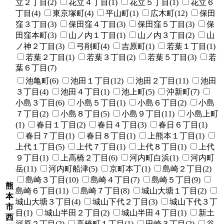
立２丁目(2)
花立４丁目(1)
花立５丁目(1)
花立６
丁目(4)
東京塚町(4)
平山町(1)
広木町(12)
保田
窪３丁目(3)
保田窪４丁目(3)
保田窪５丁目(3)
保
田窪本町(3)
山ノ内１丁目(1)
山ノ内３丁目(2)
山
ノ神２丁目(3)
弓削町(4)
吉原町(1)
若葉１丁目(1)
若葉２丁目(1)
若葉３丁目(2)
若葉５丁目(3)
若
葉６丁目(7)
池亀町(6)
池田１丁目(12)
池田２丁目(11)
池田
３丁目(4)
池田４丁目(1)
池上町(5)
沖新町(7)
小島３丁目(6)
小島５丁目(1)
小島６丁目(2)
小島
７丁目(2)
小島８丁目(5)
小島９丁目(11)
小島上町
(1)
春日１丁目(2)
春日４丁目(3)
春日６丁目(1)
春日７丁目(1)
春日８丁目(1)
上熊本１丁目(1)
上代１丁目(5)
上代７丁目(1)
上代８丁目(1)
上代
９丁目(1)
上高橋２丁目(6)
河内町白浜(1)
河内町
岳(11)
河内町船津(5)
京町本丁(1)
島崎２丁目(2)
島崎３丁目(10)
島崎４丁目(7)
島崎５丁目(9)
熊
島崎６丁目(11)
島崎７丁目(8)
城山大塘１丁目(2)
本
城山大塘３丁目(4)
城山下代２丁目(3)
城山下代３丁
市
目(1)
城山半田２丁目(2)
城山半田４丁目(1)
新土
西
河原２丁目(2)
高橋町１丁目(1)
田崎３丁目(2)
谷