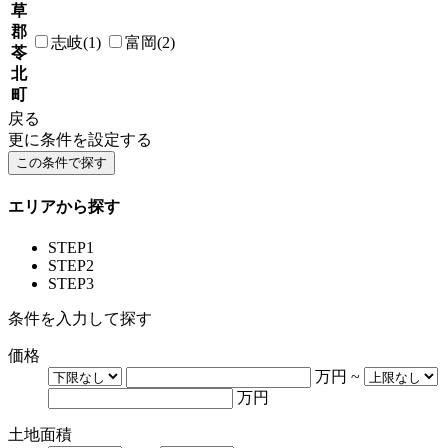
草
郡
志岐(1)
富岡(2)
苓
北
町
戻る
更に条件を設定する
エリアから探す
STEP1
STEP2
STEP3
条件を入力して探す
価格
万円
~
万円
土地面積