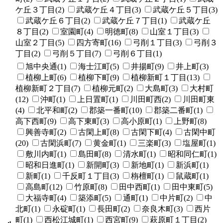
ケ丘３丁目(2)
武蔵ケ丘４丁目(3)
武蔵ケ丘５丁目(3)
武蔵ケ丘６丁目(2)
武蔵ケ丘７丁目(1)
武蔵ケ丘
８丁目(2)
室園町(4)
明徳町(8)
山室１丁目(3)
山室２丁目(5)
四方寄町(16)
弓削１丁目(3)
弓削３
丁目(2)
弓削５丁目(7)
弓削６丁目(1)
旭中央通(1)
海士江町(5)
井揚町(9)
井上町(3)
植柳上町(6)
植柳下町(9)
植柳新町１丁目(13)
植柳新町２丁目(7)
植柳元町(2)
大島町(3)
大村町
(12)
沖町(1)
上日置町(1)
川田町西(2)
川田町東
(4)
北平和町(2)
郡築一番町(10)
郡築二番町(1)
高下西町(9)
高下東町(3)
高小原町(1)
上野町(8)
興善寺町(2)
古閑上町(8)
古閑下町(4)
古閑中町
(20)
古閑浜町(7)
黄金町(1)
三楽町(3)
塩屋町(1)
敷川内町(1)
島田町(8)
清水町(1)
昭和同仁町(1)
昭和日進町(1)
新開町(3)
新地町(1)
新浜町(1)
新町(1)
千反町１丁目(3)
栴檀町(1)
鼠蔵町(1)
高島町(12)
竹原町(8)
田中西町(1)
田中東町(5)
大福寺町(4)
築添町(5)
通町(1)
中片町(2)
中
北町(1)
永碇町(1)
長田町(2)
奈良木町(3)
西片
町(1)
西松江城町(1)
西宮町(9)
萩原町１丁目(2)