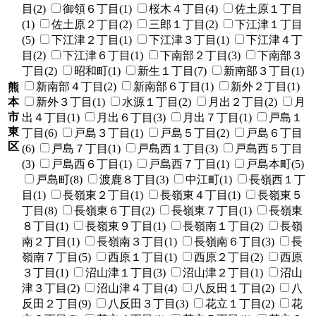
目(2)
御領６丁目(1)
桜木４丁目(4)
佐土原１丁目
(1)
佐土原２丁目(2)
三郎１丁目(2)
下江津１丁目
(5)
下江津２丁目(1)
下江津３丁目(1)
下江津４丁
目(2)
下江津６丁目(1)
下南部２丁目(3)
下南部３
丁目(2)
昭和町(1)
新生１丁目(7)
新南部３丁目(1)
新南部４丁目(2)
新南部６丁目(1)
新外２丁目(1)
熊
本
新外３丁目(1)
水源１丁目(2)
月出２丁目(2)
月
市
出４丁目(1)
月出６丁目(3)
月出７丁目(1)
戸島１
東
丁目(6)
戸島３丁目(1)
戸島５丁目(2)
戸島６丁目
区
(6)
戸島７丁目(1)
戸島西１丁目(3)
戸島西５丁目
(3)
戸島西６丁目(1)
戸島西７丁目(1)
戸島本町(5)
戸島町(8)
渡鹿８丁目(3)
中江町(1)
長嶺西１丁
目(1)
長嶺東２丁目(1)
長嶺東４丁目(1)
長嶺東５
丁目(8)
長嶺東６丁目(2)
長嶺東７丁目(1)
長嶺東
８丁目(1)
長嶺東９丁目(1)
長嶺南１丁目(2)
長嶺
南２丁目(1)
長嶺南３丁目(1)
長嶺南６丁目(3)
長
嶺南７丁目(5)
西原１丁目(1)
西原２丁目(2)
西原
３丁目(1)
沼山津１丁目(3)
沼山津２丁目(1)
沼山
津３丁目(2)
沼山津４丁目(4)
八反田１丁目(2)
八
反田２丁目(9)
八反田３丁目(3)
花立１丁目(2)
花