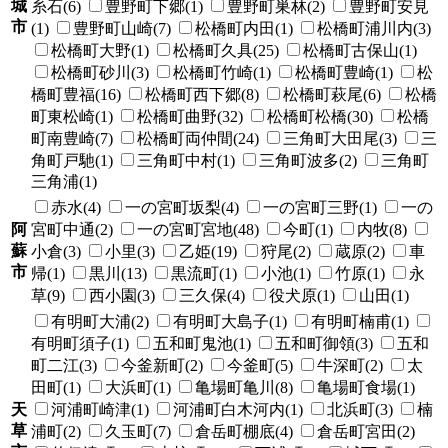
城
糸石(6)
豊野町下郷(1)
豊野町巣林(2)
豊野町安見
市
(1)
豊野町山崎(7)
松橋町内田(1)
松橋町浦川内(3)
松橋町大野(1)
松橋町久具(25)
松橋町古保山(1)
松橋町砂川(3)
松橋町竹崎(1)
松橋町豊崎(1)
松
橋町豊福(16)
松橋町西下郷(8)
松橋町萩尾(6)
松橋
町東松崎(1)
松橋町曲野(32)
松橋町松橋(30)
松橋
町南豊崎(7)
松橋町両仲間(24)
三角町大田尾(3)
三
角町戸馳(1)
三角町中村(1)
三角町波多(2)
三角町
三角浦(1)
赤水(4)
一の宮町坂梨(4)
一の宮町三野(1)
一の
阿
宮町中通(2)
一の宮町宮地(48)
今町(1)
内牧(8)
蘇
小倉(3)
小里(3)
乙姫(19)
狩尾(2)
蔵原(2)
車
市
帰(1)
黒川(13)
黒流町(1)
小池(1)
竹原(1)
永
草(9)
西小園(3)
三久保(4)
役犬原(1)
山田(1)
有明町大浦(2)
有明町大島子(1)
有明町楠甫(1)
有明町須子(1)
五和町鬼池(1)
五和町御領(3)
五和
町二江(3)
今釜新町(2)
今釜町(5)
牛深町(2)
太
田町(1)
大浜町(1)
亀場町亀川(8)
亀場町食場(1)
天
河浦町崎津(1)
河浦町白木河内(1)
北浜町(3)
楠
草
浦町(2)
久玉町(7)
倉岳町棚底(4)
倉岳町宮田(2)