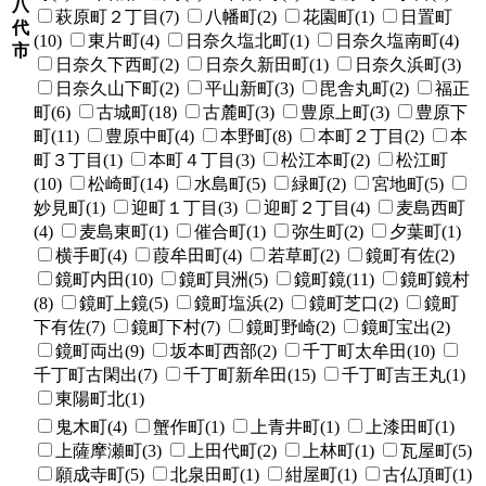
八
萩原町２丁目(7)
八幡町(2)
花園町(1)
日置町
代
(10)
東片町(4)
日奈久塩北町(1)
日奈久塩南町(4)
市
日奈久下西町(2)
日奈久新田町(1)
日奈久浜町(3)
日奈久山下町(2)
平山新町(3)
毘舎丸町(2)
福正
町(6)
古城町(18)
古麓町(3)
豊原上町(3)
豊原下
町(11)
豊原中町(4)
本野町(8)
本町２丁目(2)
本
町３丁目(1)
本町４丁目(3)
松江本町(2)
松江町
(10)
松崎町(14)
水島町(5)
緑町(2)
宮地町(5)
妙見町(1)
迎町１丁目(3)
迎町２丁目(4)
麦島西町
(4)
麦島東町(1)
催合町(1)
弥生町(2)
夕葉町(1)
横手町(4)
葭牟田町(4)
若草町(2)
鏡町有佐(2)
鏡町内田(10)
鏡町貝洲(5)
鏡町鏡(11)
鏡町鏡村
(8)
鏡町上鏡(5)
鏡町塩浜(2)
鏡町芝口(2)
鏡町
下有佐(7)
鏡町下村(7)
鏡町野崎(2)
鏡町宝出(2)
鏡町両出(9)
坂本町西部(2)
千丁町太牟田(10)
千丁町古閑出(7)
千丁町新牟田(15)
千丁町吉王丸(1)
東陽町北(1)
鬼木町(4)
蟹作町(1)
上青井町(1)
上漆田町(1)
上薩摩瀬町(3)
上田代町(2)
上林町(1)
瓦屋町(5)
願成寺町(5)
北泉田町(1)
紺屋町(1)
古仏頂町(1)