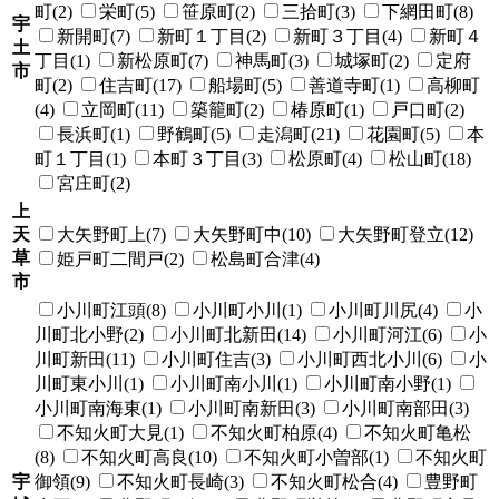
町(2)
栄町(5)
笹原町(2)
三拾町(3)
下網田町(8)
宇
新開町(7)
新町１丁目(2)
新町３丁目(4)
新町４
土
丁目(1)
新松原町(7)
神馬町(3)
城塚町(2)
定府
市
町(2)
住吉町(17)
船場町(5)
善道寺町(1)
高柳町
(4)
立岡町(11)
築籠町(2)
椿原町(1)
戸口町(2)
長浜町(1)
野鶴町(5)
走潟町(21)
花園町(5)
本
町１丁目(1)
本町３丁目(3)
松原町(4)
松山町(18)
宮庄町(2)
上
天
大矢野町上(7)
大矢野町中(10)
大矢野町登立(12)
草
姫戸町二間戸(2)
松島町合津(4)
市
小川町江頭(8)
小川町小川(1)
小川町川尻(4)
小
川町北小野(2)
小川町北新田(14)
小川町河江(6)
小
川町新田(11)
小川町住吉(3)
小川町西北小川(6)
小
川町東小川(1)
小川町南小川(1)
小川町南小野(1)
小川町南海東(1)
小川町南新田(3)
小川町南部田(3)
不知火町大見(1)
不知火町柏原(4)
不知火町亀松
(8)
不知火町高良(10)
不知火町小曽部(1)
不知火町
宇
御領(9)
不知火町長崎(3)
不知火町松合(4)
豊野町