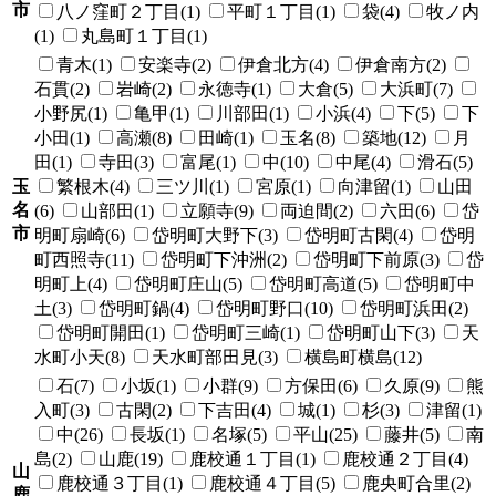
市
八ノ窪町２丁目(1)
平町１丁目(1)
袋(4)
牧ノ内
(1)
丸島町１丁目(1)
青木(1)
安楽寺(2)
伊倉北方(4)
伊倉南方(2)
石貫(2)
岩崎(2)
永徳寺(1)
大倉(5)
大浜町(7)
小野尻(1)
亀甲(1)
川部田(1)
小浜(4)
下(5)
下
小田(1)
高瀬(8)
田崎(1)
玉名(8)
築地(12)
月
田(1)
寺田(3)
富尾(1)
中(10)
中尾(4)
滑石(5)
玉
繁根木(4)
三ツ川(1)
宮原(1)
向津留(1)
山田
名
(6)
山部田(1)
立願寺(9)
両迫間(2)
六田(6)
岱
市
明町扇崎(6)
岱明町大野下(3)
岱明町古閑(4)
岱明
町西照寺(11)
岱明町下沖洲(2)
岱明町下前原(3)
岱
明町上(4)
岱明町庄山(5)
岱明町高道(5)
岱明町中
土(3)
岱明町鍋(4)
岱明町野口(10)
岱明町浜田(2)
岱明町開田(1)
岱明町三崎(1)
岱明町山下(3)
天
水町小天(8)
天水町部田見(3)
横島町横島(12)
石(7)
小坂(1)
小群(9)
方保田(6)
久原(9)
熊
入町(3)
古閑(2)
下吉田(4)
城(1)
杉(3)
津留(1)
中(26)
長坂(1)
名塚(5)
平山(25)
藤井(5)
南
島(2)
山鹿(19)
鹿校通１丁目(1)
鹿校通２丁目(4)
山
鹿校通３丁目(1)
鹿校通４丁目(5)
鹿央町合里(2)
鹿