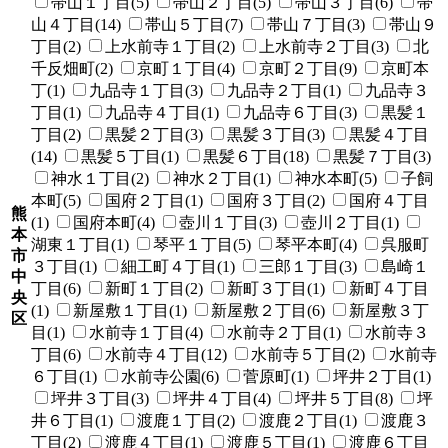
帯山１丁目(5)
帯山２丁目(5)
帯山３丁目(6)
帯
山４丁目(14)
帯山５丁目(7)
帯山７丁目(3)
帯山９
丁目(2)
上水前寺１丁目(2)
上水前寺２丁目(3)
北
千反畑町(2)
京町１丁目(4)
京町２丁目(9)
京町本
丁(1)
九品寺１丁目(3)
九品寺２丁目(1)
九品寺３
丁目(1)
九品寺４丁目(1)
九品寺６丁目(3)
黒髪１
丁目(2)
黒髪２丁目(3)
黒髪３丁目(3)
黒髪４丁目
(14)
黒髪５丁目(1)
黒髪６丁目(18)
黒髪７丁目(3)
神水１丁目(2)
神水２丁目(1)
神水本町(5)
子飼
本町(5)
国府２丁目(1)
国府３丁目(2)
国府４丁目
熊
(1)
国府本町(4)
壺川１丁目(3)
壺川２丁目(1)
本
湖東１丁目(1)
琴平１丁目(5)
琴平本町(4)
呉服町
市
３丁目(1)
細工町４丁目(1)
三郎１丁目(3)
島崎１
中
丁目(6)
新町１丁目(2)
新町３丁目(1)
新町４丁目
央
(1)
新屋敷１丁目(1)
新屋敷２丁目(6)
新屋敷３丁
区
目(1)
水前寺１丁目(4)
水前寺２丁目(1)
水前寺３
丁目(6)
水前寺４丁目(12)
水前寺５丁目(2)
水前寺
６丁目(1)
水前寺公園(6)
菅原町(1)
坪井２丁目(1)
坪井３丁目(3)
坪井４丁目(4)
坪井５丁目(8)
坪
井６丁目(1)
渡鹿１丁目(2)
渡鹿２丁目(1)
渡鹿３
丁目(2)
渡鹿４丁目(1)
渡鹿５丁目(1)
渡鹿６丁目