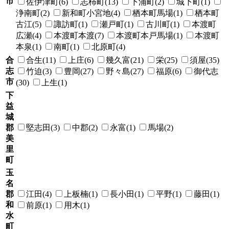
市
佐伊津町(6)
志柿町(13)
下浦町(2)
城下町(1)
浄南町(2)
新和町小宮地(4)
栖本町馬場(1)
栖本町
古江(5)
諏訪町(1)
瀬戸町(1)
古川町(1)
本渡町
広瀬(4)
本渡町本渡(7)
本渡町本戸馬場(1)
本渡町
本泉(1)
南町(1)
北原町(4)
合
合生(11)
上庄(6)
幾久富(21)
栄(25)
須屋(35)
志
竹迫(3)
豊岡(27)
野々島(27)
福原(6)
御代志
市
(30)
上生(1)
下
益
城
郡
堅志田(3)
中郡(2)
永富(1)
馬場(2)
美
里
町
玉
名
郡
江田(4)
上板楠(1)
長小田(1)
平野(1)
藤田(1)
和
前原(1)
用木(1)
水
町