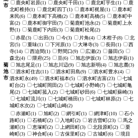
鹿央町岩原(1)
鹿央町千田(1)
鹿北町芋生(1)
鹿
市
北町椎持(1)
鹿北町四丁(1)
鹿本町梶屋(1)
鹿本町
来民(6)
鹿本町下高橋(2)
鹿本町高橋(5)
鹿本町中
富(2)
鹿本町御宇田(7)
菊鹿町池永(2)
菊鹿町上永
野(1)
菊鹿町下内田(3)
菊鹿町松尾(2)
赤星(3)
出田(3)
今(3)
片角(4)
木柑子(8)
北
宮(5)
重味(1)
下河原(1)
大琳寺(3)
長田(1)
西
寺(14)
西迫間(1)
野間口(9)
広瀬(2)
藤田(5)
森北(4)
隈府(25)
亘(6)
旭志伊坂(3)
旭志伊萩(1)
菊
旭志尾足(1)
旭志川辺(9)
旭志新明(4)
旭志麓(3)
池
泗水町住吉(11)
泗水町田島(9)
泗水町豊水(4)
市
泗水町永(49)
泗水町福本(5)
泗水町吉富(23)
七城
町台(2)
七城町岡田(2)
七城町小野崎(7)
七城町亀
尾(2)
七城町菰入(2)
七城町砂田(6)
七城町蘇崎(3)
七城町流川(1)
七城町橋田(1)
七城町林原(2)
七
城町水次(2)
七城町山崎(2)
赤瀬町(1)
旭町(2)
網引町(1)
網津町(10)
石小
路町(1)
石橋町(2)
入地町(2)
岩古曽町(23)
馬之
瀬町(3)
恵塚町(2)
上網田町(3)
北段原町(2)
栗
崎町(3)
神合町(4)
古保里町(2)
古城町(6)
境目