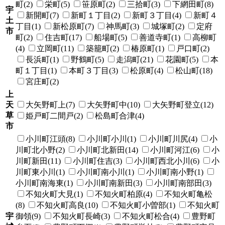
町(2)
栄町(5)
笹原町(2)
三拾町(3)
下網田町(8)
宇
新開町(7)
新町１丁目(2)
新町３丁目(4)
新町４
土
丁目(1)
新松原町(7)
神馬町(3)
城塚町(2)
定府
市
町(2)
住吉町(17)
船場町(5)
善道寺町(1)
高柳町
(4)
立岡町(11)
築籠町(2)
椿原町(1)
戸口町(2)
長浜町(1)
野鶴町(5)
走潟町(21)
花園町(5)
本
町１丁目(1)
本町３丁目(3)
松原町(4)
松山町(18)
宮庄町(2)
上
天
大矢野町上(7)
大矢野町中(10)
大矢野町登立(12)
草
姫戸町二間戸(2)
松島町合津(4)
市
小川町江頭(8)
小川町小川(1)
小川町川尻(4)
小
川町北小野(2)
小川町北新田(14)
小川町河江(6)
小
川町新田(11)
小川町住吉(3)
小川町西北小川(6)
小
川町東小川(1)
小川町南小川(1)
小川町南小野(1)
小川町南海東(1)
小川町南新田(3)
小川町南部田(3)
不知火町大見(1)
不知火町柏原(4)
不知火町亀松
(8)
不知火町高良(10)
不知火町小曽部(1)
不知火町
宇
御領(9)
不知火町長崎(3)
不知火町松合(4)
豊野町