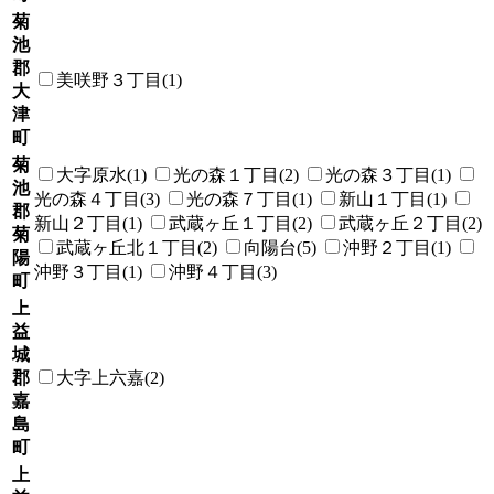
菊
池
郡
美咲野３丁目(1)
大
津
町
菊
大字原水(1)
光の森１丁目(2)
光の森３丁目(1)
池
光の森４丁目(3)
光の森７丁目(1)
新山１丁目(1)
郡
新山２丁目(1)
武蔵ヶ丘１丁目(2)
武蔵ヶ丘２丁目(2)
菊
武蔵ヶ丘北１丁目(2)
向陽台(5)
沖野２丁目(1)
陽
沖野３丁目(1)
沖野４丁目(3)
町
上
益
城
郡
大字上六嘉(2)
嘉
島
町
上