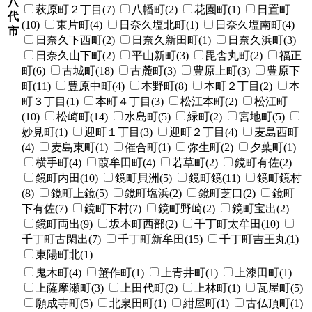
八
萩原町２丁目(7)
八幡町(2)
花園町(1)
日置町
代
(10)
東片町(4)
日奈久塩北町(1)
日奈久塩南町(4)
市
日奈久下西町(2)
日奈久新田町(1)
日奈久浜町(3)
日奈久山下町(2)
平山新町(3)
毘舎丸町(2)
福正
町(6)
古城町(18)
古麓町(3)
豊原上町(3)
豊原下
町(11)
豊原中町(4)
本野町(8)
本町２丁目(2)
本
町３丁目(1)
本町４丁目(3)
松江本町(2)
松江町
(10)
松崎町(14)
水島町(5)
緑町(2)
宮地町(5)
妙見町(1)
迎町１丁目(3)
迎町２丁目(4)
麦島西町
(4)
麦島東町(1)
催合町(1)
弥生町(2)
夕葉町(1)
横手町(4)
葭牟田町(4)
若草町(2)
鏡町有佐(2)
鏡町内田(10)
鏡町貝洲(5)
鏡町鏡(11)
鏡町鏡村
(8)
鏡町上鏡(5)
鏡町塩浜(2)
鏡町芝口(2)
鏡町
下有佐(7)
鏡町下村(7)
鏡町野崎(2)
鏡町宝出(2)
鏡町両出(9)
坂本町西部(2)
千丁町太牟田(10)
千丁町古閑出(7)
千丁町新牟田(15)
千丁町吉王丸(1)
東陽町北(1)
鬼木町(4)
蟹作町(1)
上青井町(1)
上漆田町(1)
上薩摩瀬町(3)
上田代町(2)
上林町(1)
瓦屋町(5)
願成寺町(5)
北泉田町(1)
紺屋町(1)
古仏頂町(1)