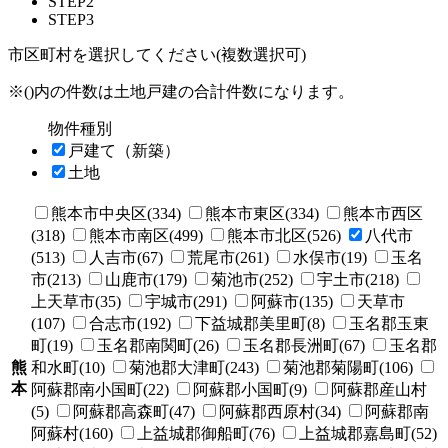
STEP2
STEP3
市区町村を選択してください(複数選択可)
※()内の件数は土地戸建の合計件数になります。
物件種別
戸建て（新築）
土地
熊本市中央区(334)
熊本市東区(334)
熊本市西区
(318)
熊本市南区(499)
熊本市北区(526)
八代市
(513)
人吉市(67)
荒尾市(261)
水俣市(19)
玉名
市(213)
山鹿市(179)
菊池市(252)
宇土市(218)
上天草市(35)
宇城市(291)
阿蘇市(135)
天草市
(107)
合志市(192)
下益城郡美里町(8)
玉名郡玉東
町(19)
玉名郡南関町(26)
玉名郡長洲町(67)
玉名郡
熊
和水町(10)
菊池郡大津町(243)
菊池郡菊陽町(106)
本
阿蘇郡南小国町(22)
阿蘇郡小国町(9)
阿蘇郡産山村
(5)
阿蘇郡高森町(47)
阿蘇郡西原村(34)
阿蘇郡南
阿蘇村(160)
上益城郡御船町(76)
上益城郡嘉島町(52)