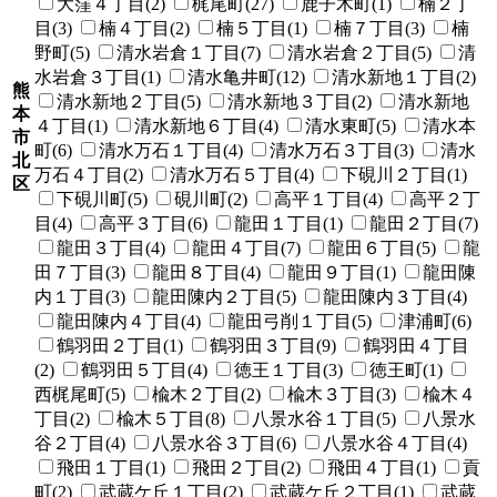
大窪４丁目(2)
梶尾町(27)
鹿子木町(1)
楠２丁
目(3)
楠４丁目(2)
楠５丁目(1)
楠７丁目(3)
楠
野町(5)
清水岩倉１丁目(7)
清水岩倉２丁目(5)
清
水岩倉３丁目(1)
清水亀井町(12)
清水新地１丁目(2)
熊
清水新地２丁目(5)
清水新地３丁目(2)
清水新地
本
４丁目(1)
清水新地６丁目(4)
清水東町(5)
清水本
市
町(6)
清水万石１丁目(4)
清水万石３丁目(3)
清水
北
万石４丁目(2)
清水万石５丁目(4)
下硯川２丁目(1)
区
下硯川町(5)
硯川町(2)
高平１丁目(4)
高平２丁
目(4)
高平３丁目(6)
龍田１丁目(1)
龍田２丁目(7)
龍田３丁目(4)
龍田４丁目(7)
龍田６丁目(5)
龍
田７丁目(3)
龍田８丁目(4)
龍田９丁目(1)
龍田陳
内１丁目(3)
龍田陳内２丁目(5)
龍田陳内３丁目(4)
龍田陳内４丁目(4)
龍田弓削１丁目(5)
津浦町(6)
鶴羽田２丁目(1)
鶴羽田３丁目(9)
鶴羽田４丁目
(2)
鶴羽田５丁目(4)
徳王１丁目(3)
徳王町(1)
西梶尾町(5)
楡木２丁目(2)
楡木３丁目(3)
楡木４
丁目(2)
楡木５丁目(8)
八景水谷１丁目(5)
八景水
谷２丁目(4)
八景水谷３丁目(6)
八景水谷４丁目(4)
飛田１丁目(1)
飛田２丁目(2)
飛田４丁目(1)
貢
町(2)
武蔵ケ丘１丁目(2)
武蔵ケ丘２丁目(1)
武蔵