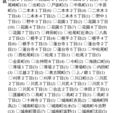
区
尾崎町(13)
出町(2)
戸坂町(5)
中島町(11)
中原
町(5)
二本木１丁目(6)
二本木２丁目(4)
二本木３
丁目(4)
二本木４丁目(2)
二本木５丁目(1)
野中１
丁目(1)
野中３丁目(1)
花園１丁目(2)
花園３丁目
(10)
花園４丁目(1)
花園５丁目(7)
花園６丁目(9)
花園７丁目(17)
稗田町(1)
松尾町近津(2)
八島
２丁目(2)
横手２丁目(4)
横手３丁目(2)
横手４丁
目(6)
横手５丁目(3)
蓮台寺１丁目(1)
蓮台寺２丁
目(1)
蓮台寺４丁目(2)
蓮台寺５丁目(1)
中松尾町
(3)
西松尾町(3)
松尾１丁目(1)
松尾２丁目(5)
会富町(9)
出仲間８丁目(4)
今町(2)
海路口町(6)
薄場１丁目(5)
薄場２丁目(1)
薄場町(3)
内田町
(3)
江越２丁目(2)
奥古閑町(7)
上ノ郷１丁目(1)
刈草２丁目(1)
刈草３丁目(3)
川口町(12)
川尻
２丁目(6)
川尻３丁目(2)
川尻４丁目(1)
川尻５丁
目(2)
川尻６丁目(3)
合志２丁目(5)
幸田２丁目(1)
護藤町(7)
島町１丁目(1)
島町２丁目(1)
島町３
丁目(2)
十禅寺２丁目(1)
城南町赤見(2)
城南町阿
高(2)
城南町碇(13)
城南町出水(5)
城南町今吉野
(13)
城南町隈庄(7)
城南町坂野(1)
城南町沈目(5)