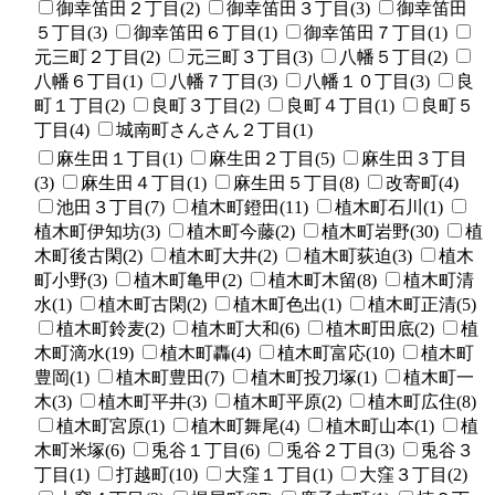
御幸笛田２丁目(2)
御幸笛田３丁目(3)
御幸笛田
５丁目(3)
御幸笛田６丁目(1)
御幸笛田７丁目(1)
元三町２丁目(2)
元三町３丁目(3)
八幡５丁目(2)
八幡６丁目(1)
八幡７丁目(3)
八幡１０丁目(3)
良
町１丁目(2)
良町３丁目(2)
良町４丁目(1)
良町５
丁目(4)
城南町さんさん２丁目(1)
麻生田１丁目(1)
麻生田２丁目(5)
麻生田３丁目
(3)
麻生田４丁目(1)
麻生田５丁目(8)
改寄町(4)
池田３丁目(7)
植木町鐙田(11)
植木町石川(1)
植木町伊知坊(3)
植木町今藤(2)
植木町岩野(30)
植
木町後古閑(2)
植木町大井(2)
植木町荻迫(3)
植木
町小野(3)
植木町亀甲(2)
植木町木留(8)
植木町清
水(1)
植木町古閑(2)
植木町色出(1)
植木町正清(5)
植木町鈴麦(2)
植木町大和(6)
植木町田底(2)
植
木町滴水(19)
植木町轟(4)
植木町富応(10)
植木町
豊岡(1)
植木町豊田(7)
植木町投刀塚(1)
植木町一
木(3)
植木町平井(3)
植木町平原(2)
植木町広住(8)
植木町宮原(1)
植木町舞尾(4)
植木町山本(1)
植
木町米塚(6)
兎谷１丁目(6)
兎谷２丁目(3)
兎谷３
丁目(1)
打越町(10)
大窪１丁目(1)
大窪３丁目(2)