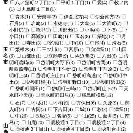
市
八ノ窪町２丁目(1)
平町１丁目(1)
袋(4)
牧ノ内
(1)
丸島町１丁目(1)
青木(1)
安楽寺(2)
伊倉北方(4)
伊倉南方(2)
石貫(2)
岩崎(2)
永徳寺(1)
大倉(5)
大浜町(7)
小野尻(1)
亀甲(1)
川部田(1)
小浜(4)
下(5)
下
小田(1)
高瀬(8)
田崎(1)
玉名(8)
築地(12)
月
田(1)
寺田(3)
富尾(1)
中(10)
中尾(4)
滑石(5)
玉
繁根木(4)
三ツ川(1)
宮原(1)
向津留(1)
山田
名
(6)
山部田(1)
立願寺(9)
両迫間(2)
六田(6)
岱
市
明町扇崎(6)
岱明町大野下(3)
岱明町古閑(4)
岱明
町西照寺(11)
岱明町下沖洲(2)
岱明町下前原(3)
岱
明町上(4)
岱明町庄山(5)
岱明町高道(5)
岱明町中
土(3)
岱明町鍋(4)
岱明町野口(10)
岱明町浜田(2)
岱明町開田(1)
岱明町三崎(1)
岱明町山下(3)
天
水町小天(8)
天水町部田見(3)
横島町横島(12)
石(7)
小坂(1)
小群(9)
方保田(6)
久原(9)
熊
入町(3)
古閑(2)
下吉田(4)
城(1)
杉(3)
津留(1)
中(26)
長坂(1)
名塚(5)
平山(25)
藤井(5)
南
島(2)
山鹿(20)
鹿校通１丁目(1)
鹿校通２丁目(4)
山
鹿校通３丁目(1)
鹿校通４丁目(5)
鹿央町合里(2)
鹿