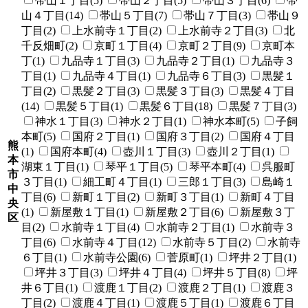
帯山１丁目(5)
帯山２丁目(5)
帯山３丁目(6)
帯
山４丁目(14)
帯山５丁目(7)
帯山７丁目(3)
帯山９
丁目(2)
上水前寺１丁目(2)
上水前寺２丁目(3)
北
千反畑町(2)
京町１丁目(4)
京町２丁目(9)
京町本
丁(1)
九品寺１丁目(3)
九品寺２丁目(1)
九品寺３
丁目(1)
九品寺４丁目(1)
九品寺６丁目(3)
黒髪１
丁目(2)
黒髪２丁目(3)
黒髪３丁目(3)
黒髪４丁目
(14)
黒髪５丁目(1)
黒髪６丁目(18)
黒髪７丁目(3)
神水１丁目(3)
神水２丁目(1)
神水本町(5)
子飼
本町(5)
国府２丁目(1)
国府３丁目(2)
国府４丁目
熊
(1)
国府本町(4)
壺川１丁目(3)
壺川２丁目(1)
本
湖東１丁目(1)
琴平１丁目(5)
琴平本町(4)
呉服町
市
３丁目(1)
細工町４丁目(1)
三郎１丁目(3)
島崎１
中
丁目(6)
新町１丁目(2)
新町３丁目(1)
新町４丁目
央
(1)
新屋敷１丁目(1)
新屋敷２丁目(6)
新屋敷３丁
区
目(2)
水前寺１丁目(4)
水前寺２丁目(1)
水前寺３
丁目(6)
水前寺４丁目(12)
水前寺５丁目(2)
水前寺
６丁目(1)
水前寺公園(6)
菅原町(1)
坪井２丁目(1)
坪井３丁目(3)
坪井４丁目(4)
坪井５丁目(8)
坪
井６丁目(1)
渡鹿１丁目(2)
渡鹿２丁目(1)
渡鹿３
丁目(2)
渡鹿４丁目(1)
渡鹿５丁目(1)
渡鹿６丁目