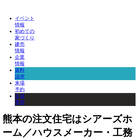
イベント
情報
初めての
家づくり
建売
情報
企業
情報
資料
請求
来場
予約
会員
専用
熊本の注文住宅はシアーズホ
ーム／ハウスメーカー・工務