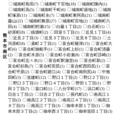
城南町島田(7)
城南町下宮地(18)
城南町陳内(1)
城南町高(5)
城南町千町(6)
城南町築地(2)
城南
町塚原(11)
城南町永(7)
城南町東阿高(21)
城南町
藤山(22)
城南町舞原(27)
城南町宮地(2)
城南町六
田(4)
城南町鰐瀬(15)
白藤１丁目(2)
白石町(1)
砂原町(8)
銭塘町(2)
田迎５丁目(1)
近見１丁目(4)
熊
近見２丁目(3)
近見３丁目(1)
近見８丁目(2)
土
本
河原町(8)
鳶町２丁目(1)
富合町榎津(15)
富合町大
市
町(6)
富合町御船手(1)
富合町上杉(1)
富合町清藤
南
(2)
富合町木原(5)
富合町小岩瀬(8)
富合町莎崎(2)
区
富合町志々水(1)
富合町釈迦堂(4)
富合町新(2)
富合町杉島(7)
富合町田尻(1)
富合町西田尻(1)
富
合町平原(2)
富合町廻江(4)
富合町南田尻(4)
中無
田町(3)
並建町(12)
野口１丁目(2)
野口２丁目(1)
野口３丁目(1)
野口４丁目(5)
野田１丁目(1)
野
田２丁目(7)
畠口町(1)
八分字町(17)
浜口町(3)
日吉１丁目(2)
日吉２丁目(2)
孫代町(2)
南高江１
丁目(2)
南高江２丁目(2)
南高江４丁目(1)
南高江
６丁目(5)
南高江７丁目(3)
御幸木部１丁目(1)
御
幸木部３丁目(2)
御幸西３丁目(1)
御幸笛田１丁目(3)