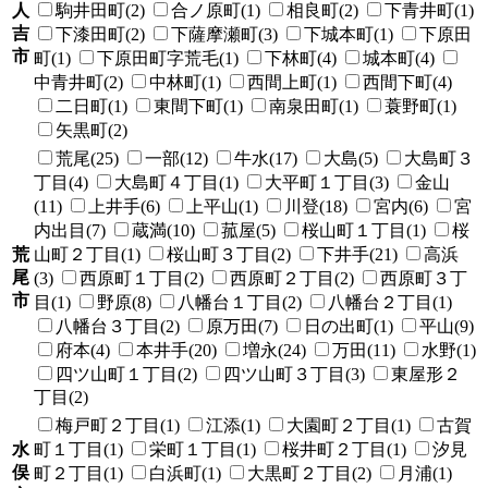
人
駒井田町(2)
合ノ原町(1)
相良町(2)
下青井町(1)
吉
下漆田町(2)
下薩摩瀬町(3)
下城本町(1)
下原田
市
町(1)
下原田町字荒毛(1)
下林町(4)
城本町(4)
中青井町(2)
中林町(1)
西間上町(1)
西間下町(4)
二日町(1)
東間下町(1)
南泉田町(1)
蓑野町(1)
矢黒町(2)
荒尾(25)
一部(12)
牛水(17)
大島(5)
大島町３
丁目(4)
大島町４丁目(1)
大平町１丁目(3)
金山
(11)
上井手(6)
上平山(1)
川登(18)
宮内(6)
宮
内出目(7)
蔵満(10)
菰屋(5)
桜山町１丁目(1)
桜
荒
山町２丁目(1)
桜山町３丁目(2)
下井手(21)
高浜
尾
(3)
西原町１丁目(2)
西原町２丁目(2)
西原町３丁
市
目(1)
野原(8)
八幡台１丁目(2)
八幡台２丁目(1)
八幡台３丁目(2)
原万田(7)
日の出町(1)
平山(9)
府本(4)
本井手(20)
増永(24)
万田(11)
水野(1)
四ツ山町１丁目(2)
四ツ山町３丁目(3)
東屋形２
丁目(2)
梅戸町２丁目(1)
江添(1)
大園町２丁目(1)
古賀
水
町１丁目(1)
栄町１丁目(1)
桜井町２丁目(1)
汐見
俣
町２丁目(1)
白浜町(1)
大黒町２丁目(2)
月浦(1)