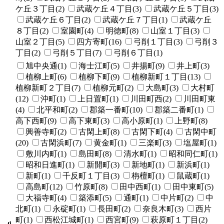
ケ丘３丁目(2)
武蔵ケ丘４丁目(3)
武蔵ケ丘５丁目(3)
武蔵ケ丘６丁目(2)
武蔵ケ丘７丁目(1)
武蔵ケ丘
８丁目(2)
室園町(4)
明徳町(8)
山室１丁目(3)
山室２丁目(5)
四方寄町(16)
弓削１丁目(3)
弓削３
丁目(2)
弓削５丁目(7)
弓削６丁目(1)
旭中央通(1)
海士江町(5)
井揚町(9)
井上町(3)
植柳上町(6)
植柳下町(9)
植柳新町１丁目(13)
植柳新町２丁目(7)
植柳元町(2)
大島町(3)
大村町
(12)
沖町(1)
上日置町(1)
川田町西(2)
川田町東
(4)
北平和町(2)
郡築一番町(10)
郡築二番町(1)
高下西町(9)
高下東町(3)
高小原町(1)
上野町(8)
興善寺町(2)
古閑上町(8)
古閑下町(4)
古閑中町
(20)
古閑浜町(7)
黄金町(1)
三楽町(3)
塩屋町(1)
敷川内町(1)
島田町(8)
清水町(1)
昭和同仁町(1)
昭和日進町(1)
新開町(3)
新地町(1)
新浜町(1)
新町(1)
千反町１丁目(3)
栴檀町(1)
鼠蔵町(1)
高島町(12)
竹原町(8)
田中西町(1)
田中東町(5)
大福寺町(4)
築添町(5)
通町(1)
中片町(2)
中
北町(1)
永碇町(1)
長田町(2)
奈良木町(3)
西片
町(1)
西松江城町(1)
西宮町(9)
萩原町１丁目(2)