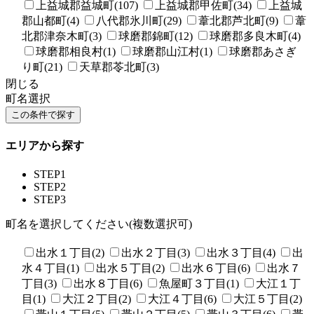
上益城郡益城町(107)
上益城郡甲佐町(34)
上益城
郡山都町(4)
八代郡氷川町(29)
葦北郡芦北町(9)
葦
北郡津奈木町(3)
球磨郡錦町(12)
球磨郡多良木町(4)
球磨郡相良村(1)
球磨郡山江村(1)
球磨郡あさぎ
り町(21)
天草郡苓北町(3)
閉じる
町名選択
エリアから探す
STEP1
STEP2
STEP3
町名を選択してください(複数選択可)
出水１丁目(2)
出水２丁目(3)
出水３丁目(4)
出
水４丁目(1)
出水５丁目(2)
出水６丁目(6)
出水７
丁目(3)
出水８丁目(6)
魚屋町３丁目(1)
大江１丁
目(1)
大江２丁目(2)
大江４丁目(6)
大江５丁目(2)