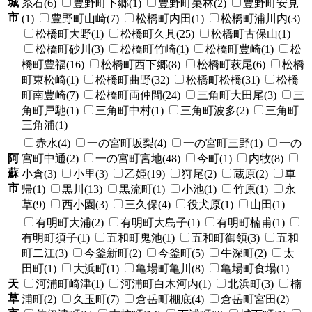
城
糸石(6)
豊野町下郷(1)
豊野町巣林(2)
豊野町安見
市
(1)
豊野町山崎(7)
松橋町内田(1)
松橋町浦川内(3)
松橋町大野(1)
松橋町久具(25)
松橋町古保山(1)
松橋町砂川(3)
松橋町竹崎(1)
松橋町豊崎(1)
松
橋町豊福(16)
松橋町西下郷(8)
松橋町萩尾(6)
松橋
町東松崎(1)
松橋町曲野(32)
松橋町松橋(31)
松橋
町南豊崎(7)
松橋町両仲間(24)
三角町大田尾(3)
三
角町戸馳(1)
三角町中村(1)
三角町波多(2)
三角町
三角浦(1)
赤水(4)
一の宮町坂梨(4)
一の宮町三野(1)
一の
阿
宮町中通(2)
一の宮町宮地(48)
今町(1)
内牧(8)
蘇
小倉(3)
小里(3)
乙姫(19)
狩尾(2)
蔵原(2)
車
市
帰(1)
黒川(13)
黒流町(1)
小池(1)
竹原(1)
永
草(9)
西小園(3)
三久保(4)
役犬原(1)
山田(1)
有明町大浦(2)
有明町大島子(1)
有明町楠甫(1)
有明町須子(1)
五和町鬼池(1)
五和町御領(3)
五和
町二江(3)
今釜新町(2)
今釜町(5)
牛深町(2)
太
田町(1)
大浜町(1)
亀場町亀川(8)
亀場町食場(1)
天
河浦町崎津(1)
河浦町白木河内(1)
北浜町(3)
楠
草
浦町(2)
久玉町(7)
倉岳町棚底(4)
倉岳町宮田(2)