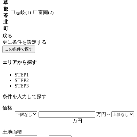
草
郡
志岐(1)
富岡(2)
苓
北
町
戻る
更に条件を設定する
エリアから探す
STEP1
STEP2
STEP3
条件を入力して探す
価格
万円
~
万円
土地面積