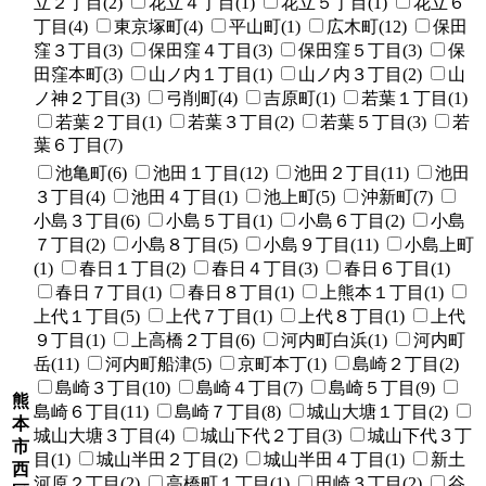
立２丁目(2)
花立４丁目(1)
花立５丁目(1)
花立６
丁目(4)
東京塚町(4)
平山町(1)
広木町(12)
保田
窪３丁目(3)
保田窪４丁目(3)
保田窪５丁目(3)
保
田窪本町(3)
山ノ内１丁目(1)
山ノ内３丁目(2)
山
ノ神２丁目(3)
弓削町(4)
吉原町(1)
若葉１丁目(1)
若葉２丁目(1)
若葉３丁目(2)
若葉５丁目(3)
若
葉６丁目(7)
池亀町(6)
池田１丁目(12)
池田２丁目(11)
池田
３丁目(4)
池田４丁目(1)
池上町(5)
沖新町(7)
小島３丁目(6)
小島５丁目(1)
小島６丁目(2)
小島
７丁目(2)
小島８丁目(5)
小島９丁目(11)
小島上町
(1)
春日１丁目(2)
春日４丁目(3)
春日６丁目(1)
春日７丁目(1)
春日８丁目(1)
上熊本１丁目(1)
上代１丁目(5)
上代７丁目(1)
上代８丁目(1)
上代
９丁目(1)
上高橋２丁目(6)
河内町白浜(1)
河内町
岳(11)
河内町船津(5)
京町本丁(1)
島崎２丁目(2)
島崎３丁目(10)
島崎４丁目(7)
島崎５丁目(9)
熊
島崎６丁目(11)
島崎７丁目(8)
城山大塘１丁目(2)
本
城山大塘３丁目(4)
城山下代２丁目(3)
城山下代３丁
市
目(1)
城山半田２丁目(2)
城山半田４丁目(1)
新土
西
河原２丁目(2)
高橋町１丁目(1)
田崎３丁目(2)
谷