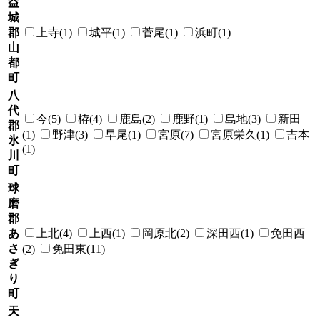
益
城
郡
上寺(1)
城平(1)
菅尾(1)
浜町(1)
山
都
町
八
代
今(5)
栫(4)
鹿島(2)
鹿野(1)
島地(3)
新田
郡
(1)
野津(3)
早尾(1)
宮原(7)
宮原栄久(1)
吉本
氷
(1)
川
町
球
磨
郡
あ
上北(4)
上西(1)
岡原北(2)
深田西(1)
免田西
さ
(2)
免田東(11)
ぎ
り
町
天