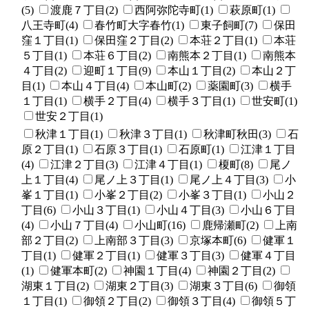
(5)
渡鹿７丁目(2)
西阿弥陀寺町(1)
萩原町(1)
八王寺町(4)
春竹町大字春竹(1)
東子飼町(7)
保田
窪１丁目(1)
保田窪２丁目(2)
本荘２丁目(1)
本荘
５丁目(1)
本荘６丁目(2)
南熊本２丁目(1)
南熊本
４丁目(2)
迎町１丁目(9)
本山１丁目(2)
本山２丁
目(1)
本山４丁目(4)
本山町(2)
薬園町(3)
横手
１丁目(1)
横手２丁目(4)
横手３丁目(1)
世安町(1)
世安２丁目(1)
秋津１丁目(1)
秋津３丁目(1)
秋津町秋田(3)
石
原２丁目(1)
石原３丁目(1)
石原町(1)
江津１丁目
(4)
江津２丁目(3)
江津４丁目(1)
榎町(8)
尾ノ
上１丁目(4)
尾ノ上３丁目(1)
尾ノ上４丁目(3)
小
峯１丁目(1)
小峯２丁目(2)
小峯３丁目(1)
小山２
丁目(6)
小山３丁目(1)
小山４丁目(3)
小山６丁目
(4)
小山７丁目(4)
小山町(16)
鹿帰瀬町(2)
上南
部２丁目(2)
上南部３丁目(3)
京塚本町(6)
健軍１
丁目(1)
健軍２丁目(1)
健軍３丁目(3)
健軍４丁目
(1)
健軍本町(2)
神園１丁目(4)
神園２丁目(2)
湖東１丁目(2)
湖東２丁目(3)
湖東３丁目(6)
御領
１丁目(1)
御領２丁目(2)
御領３丁目(4)
御領５丁