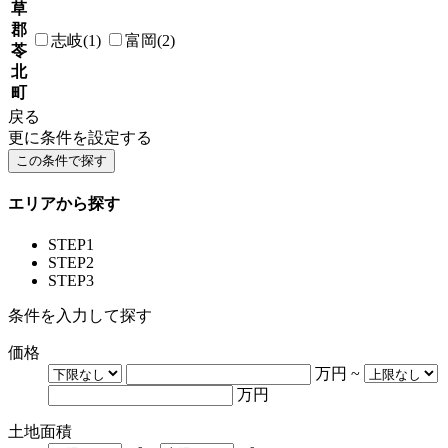
草
郡
志岐(1)
富岡(2)
苓
北
町
戻る
更に条件を設定する
エリアから探す
STEP1
STEP2
STEP3
条件を入力して探す
価格
万円
~
万円
土地面積