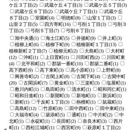
ケ丘３丁目(2)
武蔵ケ丘４丁目(3)
武蔵ケ丘５丁目(3)
武蔵ケ丘６丁目(2)
武蔵ケ丘７丁目(1)
武蔵ケ丘
８丁目(2)
室園町(4)
明徳町(8)
山室１丁目(3)
山室２丁目(5)
四方寄町(16)
弓削１丁目(3)
弓削３
丁目(2)
弓削５丁目(7)
弓削６丁目(1)
旭中央通(1)
海士江町(5)
井揚町(9)
井上町(3)
植柳上町(6)
植柳下町(9)
植柳新町１丁目(13)
植柳新町２丁目(7)
植柳元町(2)
大島町(3)
大村町
(12)
沖町(1)
上日置町(1)
川田町西(2)
川田町東
(4)
北平和町(2)
郡築一番町(10)
郡築二番町(1)
高下西町(9)
高下東町(3)
高小原町(1)
上野町(8)
興善寺町(2)
古閑上町(8)
古閑下町(4)
古閑中町
(20)
古閑浜町(7)
黄金町(1)
三楽町(3)
塩屋町(1)
敷川内町(1)
島田町(8)
清水町(1)
昭和同仁町(1)
昭和日進町(1)
新開町(3)
新地町(1)
新浜町(1)
新町(1)
千反町１丁目(3)
栴檀町(1)
鼠蔵町(1)
高島町(12)
竹原町(8)
田中西町(1)
田中東町(5)
大福寺町(4)
築添町(5)
通町(1)
中片町(2)
中
北町(1)
永碇町(1)
長田町(2)
奈良木町(3)
西片
町(1)
西松江城町(1)
西宮町(9)
萩原町１丁目(2)