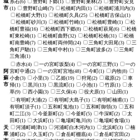
城
糸石(6)
豊野町下郷(1)
豊野町巣林(2)
豊野町安見
市
(1)
豊野町山崎(7)
松橋町内田(1)
松橋町浦川内(3)
松橋町大野(1)
松橋町久具(25)
松橋町古保山(1)
松橋町砂川(3)
松橋町竹崎(1)
松橋町豊崎(1)
松
橋町豊福(16)
松橋町西下郷(8)
松橋町萩尾(6)
松橋
町東松崎(1)
松橋町曲野(32)
松橋町松橋(31)
松橋
町南豊崎(7)
松橋町両仲間(24)
三角町大田尾(3)
三
角町戸馳(1)
三角町中村(1)
三角町波多(2)
三角町
三角浦(1)
赤水(4)
一の宮町坂梨(4)
一の宮町三野(1)
一の
阿
宮町中通(2)
一の宮町宮地(48)
今町(1)
内牧(8)
蘇
小倉(3)
小里(3)
乙姫(19)
狩尾(2)
蔵原(2)
車
市
帰(1)
黒川(13)
黒流町(1)
小池(1)
竹原(1)
永
草(9)
西小園(3)
三久保(4)
役犬原(1)
山田(1)
有明町大浦(2)
有明町大島子(1)
有明町楠甫(1)
有明町須子(1)
五和町鬼池(1)
五和町御領(3)
五和
町二江(3)
今釜新町(2)
今釜町(5)
牛深町(2)
太
田町(1)
大浜町(1)
亀場町亀川(8)
亀場町食場(1)
天
河浦町崎津(1)
河浦町白木河内(1)
北浜町(3)
楠
草
浦町(2)
久玉町(7)
倉岳町棚底(4)
倉岳町宮田(2)