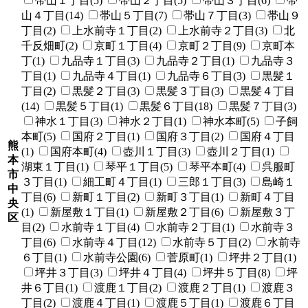
帯山１丁目(5)
帯山２丁目(5)
帯山３丁目(6)
帯
山４丁目(14)
帯山５丁目(7)
帯山７丁目(3)
帯山９
丁目(2)
上水前寺１丁目(2)
上水前寺２丁目(3)
北
千反畑町(2)
京町１丁目(4)
京町２丁目(9)
京町本
丁(1)
九品寺１丁目(3)
九品寺２丁目(1)
九品寺３
丁目(1)
九品寺４丁目(1)
九品寺６丁目(3)
黒髪１
丁目(2)
黒髪２丁目(3)
黒髪３丁目(3)
黒髪４丁目
(14)
黒髪５丁目(1)
黒髪６丁目(18)
黒髪７丁目(3)
神水１丁目(3)
神水２丁目(1)
神水本町(5)
子飼
本町(5)
国府２丁目(1)
国府３丁目(2)
国府４丁目
熊
(1)
国府本町(4)
壺川１丁目(3)
壺川２丁目(1)
本
湖東１丁目(1)
琴平１丁目(5)
琴平本町(4)
呉服町
市
３丁目(1)
細工町４丁目(1)
三郎１丁目(3)
島崎１
中
丁目(6)
新町１丁目(2)
新町３丁目(1)
新町４丁目
央
(1)
新屋敷１丁目(1)
新屋敷２丁目(6)
新屋敷３丁
区
目(2)
水前寺１丁目(4)
水前寺２丁目(1)
水前寺３
丁目(6)
水前寺４丁目(12)
水前寺５丁目(2)
水前寺
６丁目(1)
水前寺公園(6)
菅原町(1)
坪井２丁目(1)
坪井３丁目(3)
坪井４丁目(4)
坪井５丁目(8)
坪
井６丁目(1)
渡鹿１丁目(2)
渡鹿２丁目(1)
渡鹿３
丁目(2)
渡鹿４丁目(1)
渡鹿５丁目(1)
渡鹿６丁目