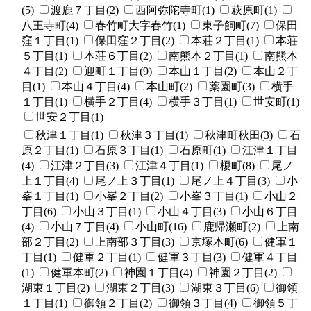
(5)
渡鹿７丁目(2)
西阿弥陀寺町(1)
萩原町(1)
八王寺町(4)
春竹町大字春竹(1)
東子飼町(7)
保田
窪１丁目(1)
保田窪２丁目(2)
本荘２丁目(1)
本荘
５丁目(1)
本荘６丁目(2)
南熊本２丁目(1)
南熊本
４丁目(2)
迎町１丁目(9)
本山１丁目(2)
本山２丁
目(1)
本山４丁目(4)
本山町(2)
薬園町(3)
横手
１丁目(1)
横手２丁目(4)
横手３丁目(1)
世安町(1)
世安２丁目(1)
秋津１丁目(1)
秋津３丁目(1)
秋津町秋田(3)
石
原２丁目(1)
石原３丁目(1)
石原町(1)
江津１丁目
(4)
江津２丁目(3)
江津４丁目(1)
榎町(8)
尾ノ
上１丁目(4)
尾ノ上３丁目(1)
尾ノ上４丁目(3)
小
峯１丁目(1)
小峯２丁目(2)
小峯３丁目(1)
小山２
丁目(6)
小山３丁目(1)
小山４丁目(3)
小山６丁目
(4)
小山７丁目(4)
小山町(16)
鹿帰瀬町(2)
上南
部２丁目(2)
上南部３丁目(3)
京塚本町(6)
健軍１
丁目(1)
健軍２丁目(1)
健軍３丁目(3)
健軍４丁目
(1)
健軍本町(2)
神園１丁目(4)
神園２丁目(2)
湖東１丁目(2)
湖東２丁目(3)
湖東３丁目(6)
御領
１丁目(1)
御領２丁目(2)
御領３丁目(4)
御領５丁