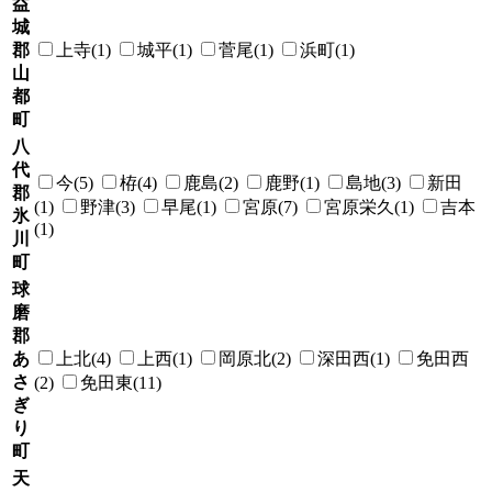
益
城
郡
上寺(1)
城平(1)
菅尾(1)
浜町(1)
山
都
町
八
代
今(5)
栫(4)
鹿島(2)
鹿野(1)
島地(3)
新田
郡
(1)
野津(3)
早尾(1)
宮原(7)
宮原栄久(1)
吉本
氷
(1)
川
町
球
磨
郡
あ
上北(4)
上西(1)
岡原北(2)
深田西(1)
免田西
さ
(2)
免田東(11)
ぎ
り
町
天