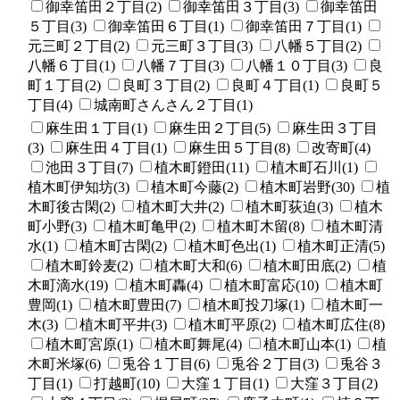
御幸笛田２丁目(2)
御幸笛田３丁目(3)
御幸笛田
５丁目(3)
御幸笛田６丁目(1)
御幸笛田７丁目(1)
元三町２丁目(2)
元三町３丁目(3)
八幡５丁目(2)
八幡６丁目(1)
八幡７丁目(3)
八幡１０丁目(3)
良
町１丁目(2)
良町３丁目(2)
良町４丁目(1)
良町５
丁目(4)
城南町さんさん２丁目(1)
麻生田１丁目(1)
麻生田２丁目(5)
麻生田３丁目
(3)
麻生田４丁目(1)
麻生田５丁目(8)
改寄町(4)
池田３丁目(7)
植木町鐙田(11)
植木町石川(1)
植木町伊知坊(3)
植木町今藤(2)
植木町岩野(30)
植
木町後古閑(2)
植木町大井(2)
植木町荻迫(3)
植木
町小野(3)
植木町亀甲(2)
植木町木留(8)
植木町清
水(1)
植木町古閑(2)
植木町色出(1)
植木町正清(5)
植木町鈴麦(2)
植木町大和(6)
植木町田底(2)
植
木町滴水(19)
植木町轟(4)
植木町富応(10)
植木町
豊岡(1)
植木町豊田(7)
植木町投刀塚(1)
植木町一
木(3)
植木町平井(3)
植木町平原(2)
植木町広住(8)
植木町宮原(1)
植木町舞尾(4)
植木町山本(1)
植
木町米塚(6)
兎谷１丁目(6)
兎谷２丁目(3)
兎谷３
丁目(1)
打越町(10)
大窪１丁目(1)
大窪３丁目(2)