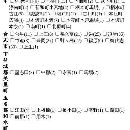
市
佐伊津町(6)
志柿町(13)
下浦町(2)
城下町(1)
浄南町(2)
新和町小宮地(4)
栖本町馬場(1)
栖本町
古江(5)
諏訪町(1)
瀬戸町(1)
古川町(1)
本渡町
広瀬(4)
本渡町本渡(7)
本渡町本戸馬場(1)
本渡町
本泉(1)
南町(1)
北原町(4)
合
合生(11)
上庄(6)
幾久富(21)
栄(25)
須屋(35)
志
竹迫(3)
豊岡(27)
野々島(27)
福原(6)
御代志
市
(30)
上生(1)
下
益
城
郡
堅志田(3)
中郡(2)
永富(1)
馬場(2)
美
里
町
玉
名
郡
江田(4)
上板楠(1)
長小田(1)
平野(1)
藤田(1)
和
前原(1)
用木(1)
水
町