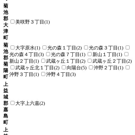
菊
池
郡
美咲野３丁目(1)
大
津
町
菊
大字原水(1)
光の森１丁目(2)
光の森３丁目(1)
池
光の森４丁目(3)
光の森７丁目(1)
新山１丁目(1)
郡
新山２丁目(1)
武蔵ヶ丘１丁目(2)
武蔵ヶ丘２丁目(2)
菊
武蔵ヶ丘北１丁目(2)
向陽台(5)
沖野２丁目(1)
陽
沖野３丁目(1)
沖野４丁目(3)
町
上
益
城
郡
大字上六嘉(2)
嘉
島
町
上