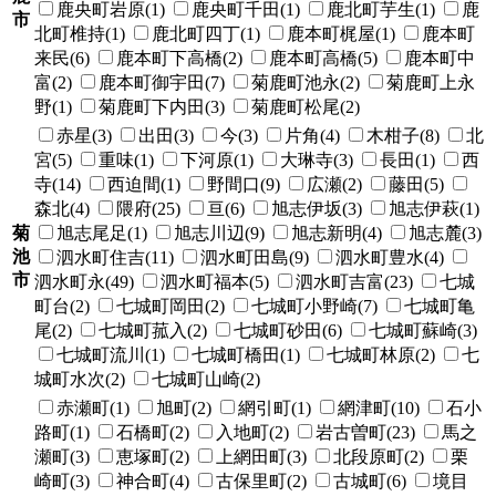
鹿央町岩原(1)
鹿央町千田(1)
鹿北町芋生(1)
鹿
市
北町椎持(1)
鹿北町四丁(1)
鹿本町梶屋(1)
鹿本町
来民(6)
鹿本町下高橋(2)
鹿本町高橋(5)
鹿本町中
富(2)
鹿本町御宇田(7)
菊鹿町池永(2)
菊鹿町上永
野(1)
菊鹿町下内田(3)
菊鹿町松尾(2)
赤星(3)
出田(3)
今(3)
片角(4)
木柑子(8)
北
宮(5)
重味(1)
下河原(1)
大琳寺(3)
長田(1)
西
寺(14)
西迫間(1)
野間口(9)
広瀬(2)
藤田(5)
森北(4)
隈府(25)
亘(6)
旭志伊坂(3)
旭志伊萩(1)
菊
旭志尾足(1)
旭志川辺(9)
旭志新明(4)
旭志麓(3)
池
泗水町住吉(11)
泗水町田島(9)
泗水町豊水(4)
市
泗水町永(49)
泗水町福本(5)
泗水町吉富(23)
七城
町台(2)
七城町岡田(2)
七城町小野崎(7)
七城町亀
尾(2)
七城町菰入(2)
七城町砂田(6)
七城町蘇崎(3)
七城町流川(1)
七城町橋田(1)
七城町林原(2)
七
城町水次(2)
七城町山崎(2)
赤瀬町(1)
旭町(2)
網引町(1)
網津町(10)
石小
路町(1)
石橋町(2)
入地町(2)
岩古曽町(23)
馬之
瀬町(3)
恵塚町(2)
上網田町(3)
北段原町(2)
栗
崎町(3)
神合町(4)
古保里町(2)
古城町(6)
境目