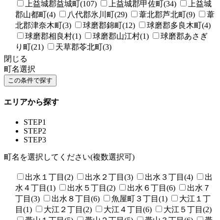
上益城郡益城町(107)
上益城郡甲佐町(34)
上益城
郡山都町(4)
八代郡氷川町(29)
葦北郡芦北町(9)
葦
北郡津奈木町(3)
球磨郡錦町(12)
球磨郡多良木町(4)
球磨郡相良村(1)
球磨郡山江村(1)
球磨郡あさぎ
り町(21)
天草郡苓北町(3)
閉じる
町名選択
エリアから探す
STEP1
STEP2
STEP3
町名を選択してください(複数選択可)
出水１丁目(2)
出水２丁目(3)
出水３丁目(4)
出
水４丁目(1)
出水５丁目(2)
出水６丁目(6)
出水７
丁目(3)
出水８丁目(6)
魚屋町３丁目(1)
大江１丁
目(1)
大江２丁目(2)
大江４丁目(6)
大江５丁目(2)