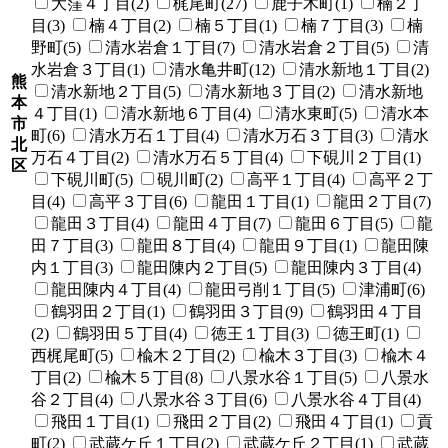
大窪４丁目(2)
梶尾町(27)
鹿子木町(1)
楠２丁
目(3)
楠４丁目(2)
楠５丁目(1)
楠７丁目(3)
楠
野町(5)
清水岩倉１丁目(7)
清水岩倉２丁目(5)
清
水岩倉３丁目(1)
清水亀井町(12)
清水新地１丁目(2)
熊
清水新地２丁目(5)
清水新地３丁目(2)
清水新地
本
４丁目(1)
清水新地６丁目(4)
清水東町(5)
清水本
市
町(6)
清水万石１丁目(4)
清水万石３丁目(3)
清水
北
万石４丁目(2)
清水万石５丁目(4)
下硯川２丁目(1)
区
下硯川町(5)
硯川町(2)
高平１丁目(4)
高平２丁
目(4)
高平３丁目(6)
龍田１丁目(1)
龍田２丁目(7)
龍田３丁目(4)
龍田４丁目(7)
龍田６丁目(5)
龍
田７丁目(3)
龍田８丁目(4)
龍田９丁目(1)
龍田陳
内１丁目(3)
龍田陳内２丁目(5)
龍田陳内３丁目(4)
龍田陳内４丁目(4)
龍田弓削１丁目(5)
津浦町(6)
鶴羽田２丁目(1)
鶴羽田３丁目(9)
鶴羽田４丁目
(2)
鶴羽田５丁目(4)
徳王１丁目(3)
徳王町(1)
西梶尾町(5)
楡木２丁目(2)
楡木３丁目(3)
楡木４
丁目(2)
楡木５丁目(8)
八景水谷１丁目(5)
八景水
谷２丁目(4)
八景水谷３丁目(6)
八景水谷４丁目(4)
飛田１丁目(1)
飛田２丁目(2)
飛田４丁目(1)
貢
町(2)
武蔵ケ丘１丁目(2)
武蔵ケ丘２丁目(1)
武蔵