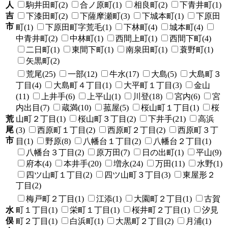
人
駒井田町(2)
合ノ原町(1)
相良町(2)
下青井町(1)
吉
下漆田町(2)
下薩摩瀬町(3)
下城本町(1)
下原田
市
町(1)
下原田町字荒毛(1)
下林町(4)
城本町(4)
中青井町(2)
中林町(1)
西間上町(1)
西間下町(4)
二日町(1)
東間下町(1)
南泉田町(1)
蓑野町(1)
矢黒町(2)
荒尾(25)
一部(12)
牛水(17)
大島(5)
大島町３
丁目(4)
大島町４丁目(1)
大平町１丁目(3)
金山
(11)
上井手(6)
上平山(1)
川登(18)
宮内(6)
宮
内出目(7)
蔵満(10)
菰屋(5)
桜山町１丁目(1)
桜
荒
山町２丁目(1)
桜山町３丁目(2)
下井手(21)
高浜
尾
(3)
西原町１丁目(2)
西原町２丁目(2)
西原町３丁
市
目(1)
野原(8)
八幡台１丁目(2)
八幡台２丁目(1)
八幡台３丁目(2)
原万田(7)
日の出町(1)
平山(9)
府本(4)
本井手(20)
増永(24)
万田(11)
水野(1)
四ツ山町１丁目(2)
四ツ山町３丁目(3)
東屋形２
丁目(2)
梅戸町２丁目(1)
江添(1)
大園町２丁目(1)
古賀
水
町１丁目(1)
栄町１丁目(1)
桜井町２丁目(1)
汐見
俣
町２丁目(1)
白浜町(1)
大黒町２丁目(2)
月浦(1)