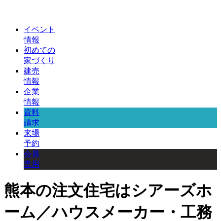
イベント
情報
初めての
家づくり
建売
情報
企業
情報
資料
請求
来場
予約
会員
専用
熊本の注文住宅はシアーズホ
ーム／ハウスメーカー・工務