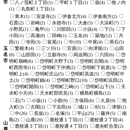
市
八ノ窪町２丁目(1)
平町１丁目(1)
袋(4)
牧ノ内
(1)
丸島町１丁目(1)
青木(1)
安楽寺(2)
伊倉北方(4)
伊倉南方(2)
石貫(2)
岩崎(2)
永徳寺(1)
大倉(5)
大浜町(7)
小野尻(1)
亀甲(1)
川部田(1)
小浜(4)
下(5)
下
小田(1)
高瀬(8)
田崎(1)
玉名(8)
築地(12)
月
田(1)
寺田(3)
富尾(1)
中(10)
中尾(4)
滑石(5)
玉
繁根木(4)
三ツ川(1)
宮原(1)
向津留(1)
山田
名
(6)
山部田(1)
立願寺(9)
両迫間(2)
六田(6)
岱
市
明町扇崎(6)
岱明町大野下(3)
岱明町古閑(4)
岱明
町西照寺(11)
岱明町下沖洲(2)
岱明町下前原(3)
岱
明町上(4)
岱明町庄山(5)
岱明町高道(5)
岱明町中
土(3)
岱明町鍋(4)
岱明町野口(10)
岱明町浜田(2)
岱明町開田(1)
岱明町三崎(1)
岱明町山下(3)
天
水町小天(8)
天水町部田見(3)
横島町横島(12)
石(7)
小坂(1)
小群(9)
方保田(6)
久原(9)
熊
入町(3)
古閑(2)
下吉田(4)
城(1)
杉(3)
津留(1)
中(26)
長坂(1)
名塚(5)
平山(25)
藤井(5)
南
島(2)
山鹿(20)
鹿校通１丁目(1)
鹿校通２丁目(4)
山
鹿校通３丁目(1)
鹿校通４丁目(5)
鹿央町合里(2)
鹿