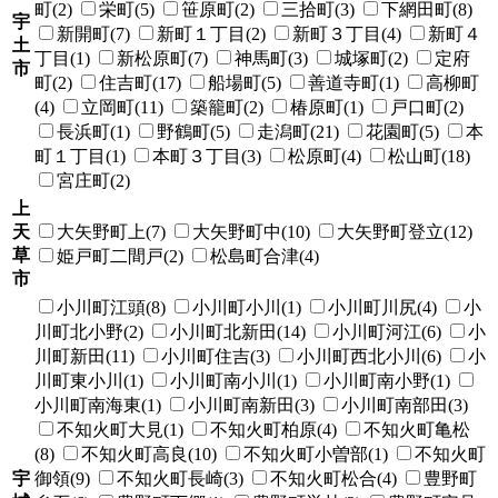
町(2)
栄町(5)
笹原町(2)
三拾町(3)
下網田町(8)
宇
新開町(7)
新町１丁目(2)
新町３丁目(4)
新町４
土
丁目(1)
新松原町(7)
神馬町(3)
城塚町(2)
定府
市
町(2)
住吉町(17)
船場町(5)
善道寺町(1)
高柳町
(4)
立岡町(11)
築籠町(2)
椿原町(1)
戸口町(2)
長浜町(1)
野鶴町(5)
走潟町(21)
花園町(5)
本
町１丁目(1)
本町３丁目(3)
松原町(4)
松山町(18)
宮庄町(2)
上
天
大矢野町上(7)
大矢野町中(10)
大矢野町登立(12)
草
姫戸町二間戸(2)
松島町合津(4)
市
小川町江頭(8)
小川町小川(1)
小川町川尻(4)
小
川町北小野(2)
小川町北新田(14)
小川町河江(6)
小
川町新田(11)
小川町住吉(3)
小川町西北小川(6)
小
川町東小川(1)
小川町南小川(1)
小川町南小野(1)
小川町南海東(1)
小川町南新田(3)
小川町南部田(3)
不知火町大見(1)
不知火町柏原(4)
不知火町亀松
(8)
不知火町高良(10)
不知火町小曽部(1)
不知火町
宇
御領(9)
不知火町長崎(3)
不知火町松合(4)
豊野町