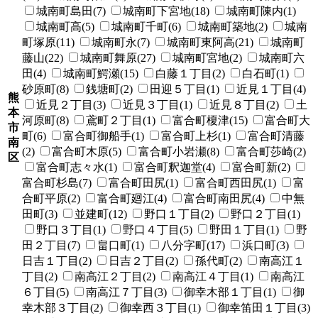
城南町島田(7)
城南町下宮地(18)
城南町陳内(1)
城南町高(5)
城南町千町(6)
城南町築地(2)
城南
町塚原(11)
城南町永(7)
城南町東阿高(21)
城南町
藤山(22)
城南町舞原(27)
城南町宮地(2)
城南町六
田(4)
城南町鰐瀬(15)
白藤１丁目(2)
白石町(1)
砂原町(8)
銭塘町(2)
田迎５丁目(1)
近見１丁目(4)
熊
近見２丁目(3)
近見３丁目(1)
近見８丁目(2)
土
本
河原町(8)
鳶町２丁目(1)
富合町榎津(15)
富合町大
市
町(6)
富合町御船手(1)
富合町上杉(1)
富合町清藤
南
(2)
富合町木原(5)
富合町小岩瀬(8)
富合町莎崎(2)
区
富合町志々水(1)
富合町釈迦堂(4)
富合町新(2)
富合町杉島(7)
富合町田尻(1)
富合町西田尻(1)
富
合町平原(2)
富合町廻江(4)
富合町南田尻(4)
中無
田町(3)
並建町(12)
野口１丁目(2)
野口２丁目(1)
野口３丁目(1)
野口４丁目(5)
野田１丁目(1)
野
田２丁目(7)
畠口町(1)
八分字町(17)
浜口町(3)
日吉１丁目(2)
日吉２丁目(2)
孫代町(2)
南高江１
丁目(2)
南高江２丁目(2)
南高江４丁目(1)
南高江
６丁目(5)
南高江７丁目(3)
御幸木部１丁目(1)
御
幸木部３丁目(2)
御幸西３丁目(1)
御幸笛田１丁目(3)