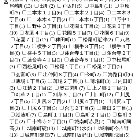
区
尾崎町(13)
出町(2)
戸坂町(5)
中島町(11)
中原
町(5)
二本木１丁目(6)
二本木２丁目(4)
二本木３
丁目(4)
二本木４丁目(2)
二本木５丁目(1)
野中１
丁目(1)
野中３丁目(1)
花園１丁目(2)
花園３丁目
(10)
花園４丁目(1)
花園５丁目(7)
花園６丁目(9)
花園７丁目(17)
稗田町(1)
松尾町近津(2)
八島
２丁目(2)
横手２丁目(4)
横手３丁目(2)
横手４丁
目(6)
横手５丁目(3)
蓮台寺１丁目(1)
蓮台寺２丁
目(1)
蓮台寺４丁目(2)
蓮台寺５丁目(1)
中松尾町
(3)
西松尾町(3)
松尾１丁目(1)
松尾２丁目(5)
会富町(9)
出仲間８丁目(4)
今町(2)
海路口町(6)
薄場１丁目(5)
薄場２丁目(1)
薄場町(3)
内田町
(3)
江越２丁目(2)
奥古閑町(7)
上ノ郷１丁目(1)
刈草２丁目(1)
刈草３丁目(3)
川口町(12)
川尻
２丁目(6)
川尻３丁目(2)
川尻４丁目(1)
川尻５丁
目(2)
川尻６丁目(3)
合志２丁目(5)
幸田２丁目(1)
護藤町(7)
島町１丁目(1)
島町２丁目(1)
島町３
丁目(2)
十禅寺２丁目(1)
城南町赤見(2)
城南町阿
高(2)
城南町碇(13)
城南町出水(5)
城南町今吉野
(13)
城南町隈庄(7)
城南町坂野(1)
城南町沈目(5)