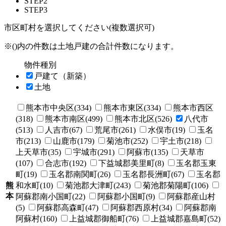
STEP2
STEP3
市区町村を選択してください(複数選択可)
※()内の件数は土地戸建の合計件数になります。
物件種別
戸建て（新築）
土地
熊本市中央区(334)
熊本市東区(334)
熊本市西区
(318)
熊本市南区(499)
熊本市北区(526)
八代市
(513)
人吉市(67)
荒尾市(261)
水俣市(19)
玉名
市(213)
山鹿市(179)
菊池市(252)
宇土市(218)
上天草市(35)
宇城市(291)
阿蘇市(135)
天草市
(107)
合志市(192)
下益城郡美里町(8)
玉名郡玉東
町(19)
玉名郡南関町(26)
玉名郡長洲町(67)
玉名郡
熊
和水町(10)
菊池郡大津町(243)
菊池郡菊陽町(106)
本
阿蘇郡南小国町(22)
阿蘇郡小国町(9)
阿蘇郡産山村
(5)
阿蘇郡高森町(47)
阿蘇郡西原村(34)
阿蘇郡南
阿蘇村(160)
上益城郡御船町(76)
上益城郡嘉島町(52)