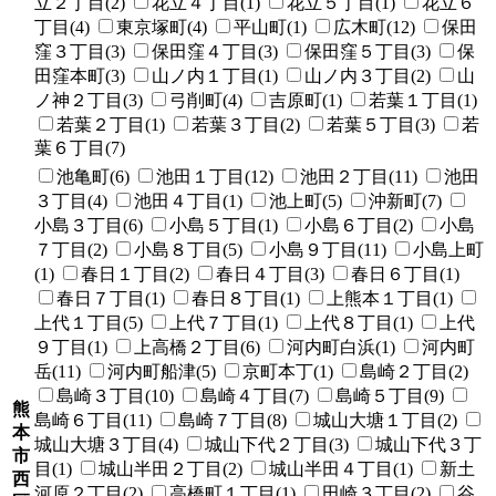
立２丁目(2)
花立４丁目(1)
花立５丁目(1)
花立６
丁目(4)
東京塚町(4)
平山町(1)
広木町(12)
保田
窪３丁目(3)
保田窪４丁目(3)
保田窪５丁目(3)
保
田窪本町(3)
山ノ内１丁目(1)
山ノ内３丁目(2)
山
ノ神２丁目(3)
弓削町(4)
吉原町(1)
若葉１丁目(1)
若葉２丁目(1)
若葉３丁目(2)
若葉５丁目(3)
若
葉６丁目(7)
池亀町(6)
池田１丁目(12)
池田２丁目(11)
池田
３丁目(4)
池田４丁目(1)
池上町(5)
沖新町(7)
小島３丁目(6)
小島５丁目(1)
小島６丁目(2)
小島
７丁目(2)
小島８丁目(5)
小島９丁目(11)
小島上町
(1)
春日１丁目(2)
春日４丁目(3)
春日６丁目(1)
春日７丁目(1)
春日８丁目(1)
上熊本１丁目(1)
上代１丁目(5)
上代７丁目(1)
上代８丁目(1)
上代
９丁目(1)
上高橋２丁目(6)
河内町白浜(1)
河内町
岳(11)
河内町船津(5)
京町本丁(1)
島崎２丁目(2)
島崎３丁目(10)
島崎４丁目(7)
島崎５丁目(9)
熊
島崎６丁目(11)
島崎７丁目(8)
城山大塘１丁目(2)
本
城山大塘３丁目(4)
城山下代２丁目(3)
城山下代３丁
市
目(1)
城山半田２丁目(2)
城山半田４丁目(1)
新土
西
河原２丁目(2)
高橋町１丁目(1)
田崎３丁目(2)
谷