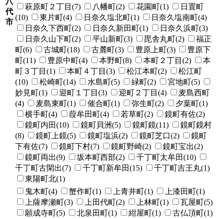
八
萩原町２丁目(7)
八幡町(2)
花園町(1)
日置町
代
(10)
東片町(4)
日奈久塩北町(1)
日奈久塩南町(4)
市
日奈久下西町(2)
日奈久新田町(1)
日奈久浜町(3)
日奈久山下町(2)
平山新町(3)
毘舎丸町(2)
福正
町(6)
古城町(18)
古麓町(3)
豊原上町(3)
豊原下
町(11)
豊原中町(4)
本野町(8)
本町２丁目(2)
本
町３丁目(1)
本町４丁目(3)
松江本町(2)
松江町
(10)
松崎町(14)
水島町(5)
緑町(2)
宮地町(5)
妙見町(1)
迎町１丁目(3)
迎町２丁目(4)
麦島西町
(4)
麦島東町(1)
催合町(1)
弥生町(2)
夕葉町(1)
横手町(4)
葭牟田町(4)
若草町(2)
鏡町有佐(2)
鏡町内田(10)
鏡町貝洲(5)
鏡町鏡(11)
鏡町鏡村
(8)
鏡町上鏡(5)
鏡町塩浜(2)
鏡町芝口(2)
鏡町
下有佐(7)
鏡町下村(7)
鏡町野崎(2)
鏡町宝出(2)
鏡町両出(9)
坂本町西部(2)
千丁町太牟田(10)
千丁町古閑出(7)
千丁町新牟田(15)
千丁町吉王丸(1)
東陽町北(1)
鬼木町(4)
蟹作町(1)
上青井町(1)
上漆田町(1)
上薩摩瀬町(3)
上田代町(2)
上林町(1)
瓦屋町(5)
願成寺町(5)
北泉田町(1)
紺屋町(1)
古仏頂町(1)