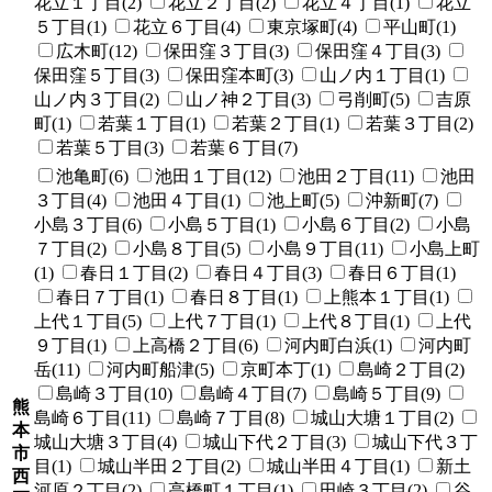
花立１丁目(2)
花立２丁目(2)
花立４丁目(1)
花立
５丁目(1)
花立６丁目(4)
東京塚町(4)
平山町(1)
広木町(12)
保田窪３丁目(3)
保田窪４丁目(3)
保田窪５丁目(3)
保田窪本町(3)
山ノ内１丁目(1)
山ノ内３丁目(2)
山ノ神２丁目(3)
弓削町(5)
吉原
町(1)
若葉１丁目(1)
若葉２丁目(1)
若葉３丁目(2)
若葉５丁目(3)
若葉６丁目(7)
池亀町(6)
池田１丁目(12)
池田２丁目(11)
池田
３丁目(4)
池田４丁目(1)
池上町(5)
沖新町(7)
小島３丁目(6)
小島５丁目(1)
小島６丁目(2)
小島
７丁目(2)
小島８丁目(5)
小島９丁目(11)
小島上町
(1)
春日１丁目(2)
春日４丁目(3)
春日６丁目(1)
春日７丁目(1)
春日８丁目(1)
上熊本１丁目(1)
上代１丁目(5)
上代７丁目(1)
上代８丁目(1)
上代
９丁目(1)
上高橋２丁目(6)
河内町白浜(1)
河内町
岳(11)
河内町船津(5)
京町本丁(1)
島崎２丁目(2)
島崎３丁目(10)
島崎４丁目(7)
島崎５丁目(9)
熊
島崎６丁目(11)
島崎７丁目(8)
城山大塘１丁目(2)
本
城山大塘３丁目(4)
城山下代２丁目(3)
城山下代３丁
市
目(1)
城山半田２丁目(2)
城山半田４丁目(1)
新土
西
河原２丁目(2)
高橋町１丁目(1)
田崎３丁目(2)
谷