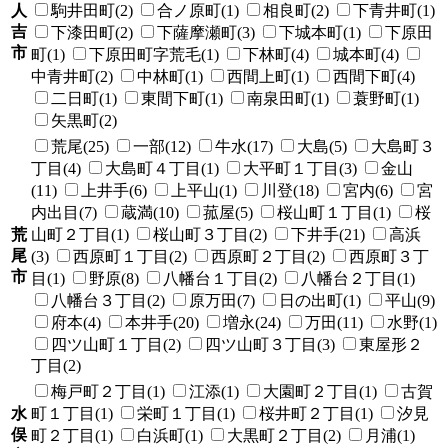
人
駒井田町(2)
合ノ原町(1)
相良町(2)
下青井町(1)
吉
下漆田町(2)
下薩摩瀬町(3)
下城本町(1)
下原田
市
町(1)
下原田町字荒毛(1)
下林町(4)
城本町(4)
中青井町(2)
中林町(1)
西間上町(1)
西間下町(4)
二日町(1)
東間下町(1)
南泉田町(1)
蓑野町(1)
矢黒町(2)
荒尾(25)
一部(12)
牛水(17)
大島(5)
大島町３
丁目(4)
大島町４丁目(1)
大平町１丁目(3)
金山
(11)
上井手(6)
上平山(1)
川登(18)
宮内(6)
宮
内出目(7)
蔵満(10)
菰屋(5)
桜山町１丁目(1)
桜
荒
山町２丁目(1)
桜山町３丁目(2)
下井手(21)
高浜
尾
(3)
西原町１丁目(2)
西原町２丁目(2)
西原町３丁
市
目(1)
野原(8)
八幡台１丁目(2)
八幡台２丁目(1)
八幡台３丁目(2)
原万田(7)
日の出町(1)
平山(9)
府本(4)
本井手(20)
増永(24)
万田(11)
水野(1)
四ツ山町１丁目(2)
四ツ山町３丁目(3)
東屋形２
丁目(2)
梅戸町２丁目(1)
江添(1)
大園町２丁目(1)
古賀
水
町１丁目(1)
栄町１丁目(1)
桜井町２丁目(1)
汐見
俣
町２丁目(1)
白浜町(1)
大黒町２丁目(2)
月浦(1)