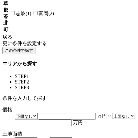
草
郡
志岐(1)
富岡(2)
苓
北
町
戻る
更に条件を設定する
エリアから探す
STEP1
STEP2
STEP3
条件を入力して探す
価格
万円
~
万円
土地面積