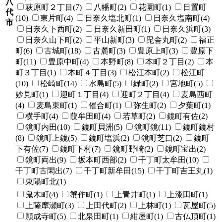
八
萩原町２丁目(7)
八幡町(2)
花園町(1)
日置町
代
(10)
東片町(4)
日奈久塩北町(1)
日奈久塩南町(4)
市
日奈久下西町(2)
日奈久新田町(1)
日奈久浜町(3)
日奈久山下町(2)
平山新町(3)
毘舎丸町(2)
福正
町(6)
古城町(18)
古麓町(3)
豊原上町(3)
豊原下
町(11)
豊原中町(4)
本野町(8)
本町２丁目(2)
本
町３丁目(1)
本町４丁目(3)
松江本町(2)
松江町
(10)
松崎町(14)
水島町(5)
緑町(2)
宮地町(5)
妙見町(1)
迎町１丁目(4)
迎町２丁目(4)
麦島西町
(4)
麦島東町(1)
催合町(1)
弥生町(2)
夕葉町(1)
横手町(4)
葭牟田町(4)
若草町(2)
鏡町有佐(2)
鏡町内田(10)
鏡町貝洲(5)
鏡町鏡(11)
鏡町鏡村
(8)
鏡町上鏡(5)
鏡町塩浜(2)
鏡町芝口(2)
鏡町
下有佐(7)
鏡町下村(7)
鏡町野崎(2)
鏡町宝出(2)
鏡町両出(9)
坂本町西部(2)
千丁町太牟田(10)
千丁町古閑出(7)
千丁町新牟田(15)
千丁町吉王丸(1)
東陽町北(1)
鬼木町(4)
蟹作町(1)
上青井町(1)
上漆田町(1)
上薩摩瀬町(3)
上田代町(2)
上林町(1)
瓦屋町(5)
願成寺町(5)
北泉田町(1)
紺屋町(1)
古仏頂町(1)