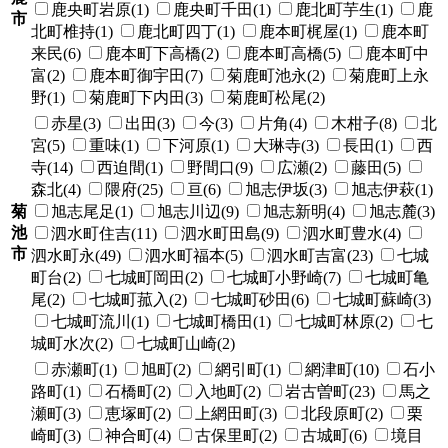
鹿央町岩原(1)
鹿央町千田(1)
鹿北町芋生(1)
鹿
市
北町椎持(1)
鹿北町四丁(1)
鹿本町梶屋(1)
鹿本町
来民(6)
鹿本町下高橋(2)
鹿本町高橋(5)
鹿本町中
富(2)
鹿本町御宇田(7)
菊鹿町池永(2)
菊鹿町上永
野(1)
菊鹿町下内田(3)
菊鹿町松尾(2)
赤星(3)
出田(3)
今(3)
片角(4)
木柑子(8)
北
宮(5)
重味(1)
下河原(1)
大琳寺(3)
長田(1)
西
寺(14)
西迫間(1)
野間口(9)
広瀬(2)
藤田(5)
森北(4)
隈府(25)
亘(6)
旭志伊坂(3)
旭志伊萩(1)
菊
旭志尾足(1)
旭志川辺(9)
旭志新明(4)
旭志麓(3)
池
泗水町住吉(11)
泗水町田島(9)
泗水町豊水(4)
市
泗水町永(49)
泗水町福本(5)
泗水町吉富(23)
七城
町台(2)
七城町岡田(2)
七城町小野崎(7)
七城町亀
尾(2)
七城町菰入(2)
七城町砂田(6)
七城町蘇崎(3)
七城町流川(1)
七城町橋田(1)
七城町林原(2)
七
城町水次(2)
七城町山崎(2)
赤瀬町(1)
旭町(2)
網引町(1)
網津町(10)
石小
路町(1)
石橋町(2)
入地町(2)
岩古曽町(23)
馬之
瀬町(3)
恵塚町(2)
上網田町(3)
北段原町(2)
栗
崎町(3)
神合町(4)
古保里町(2)
古城町(6)
境目