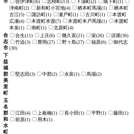
市
佐伊津町(6)
志柿町(13)
下浦町(2)
城下町(1)
浄南町(2)
新和町小宮地(4)
栖本町馬場(1)
栖本町
古江(5)
諏訪町(1)
瀬戸町(1)
古川町(1)
本渡町
広瀬(4)
本渡町本渡(7)
本渡町本戸馬場(1)
本渡町
本泉(1)
南町(1)
北原町(4)
合
合生(11)
上庄(6)
幾久富(21)
栄(26)
須屋(36)
志
竹迫(3)
豊岡(27)
野々島(27)
福原(6)
御代志
市
(30)
下
益
城
郡
堅志田(3)
中郡(2)
永富(1)
馬場(2)
美
里
町
玉
名
郡
江田(4)
上板楠(1)
長小田(1)
平野(1)
藤田(1)
和
前原(1)
用木(1)
水
町