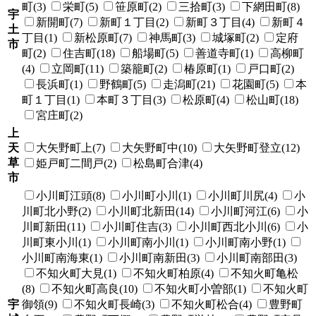
町(3)
栄町(5)
笹原町(2)
三拾町(3)
下網田町(8)
宇
新開町(7)
新町１丁目(2)
新町３丁目(4)
新町４
土
丁目(1)
新松原町(7)
神馬町(3)
城塚町(2)
定府
市
町(2)
住吉町(18)
船場町(5)
善道寺町(1)
高柳町
(4)
立岡町(11)
築籠町(2)
椿原町(1)
戸口町(2)
長浜町(1)
野鶴町(5)
走潟町(21)
花園町(5)
本
町１丁目(1)
本町３丁目(3)
松原町(4)
松山町(18)
宮庄町(2)
上
天
大矢野町上(7)
大矢野町中(10)
大矢野町登立(12)
草
姫戸町二間戸(2)
松島町合津(4)
市
小川町江頭(8)
小川町小川(1)
小川町川尻(4)
小
川町北小野(2)
小川町北新田(14)
小川町河江(6)
小
川町新田(11)
小川町住吉(3)
小川町西北小川(6)
小
川町東小川(1)
小川町南小川(1)
小川町南小野(1)
小川町南海東(1)
小川町南新田(3)
小川町南部田(3)
不知火町大見(1)
不知火町柏原(4)
不知火町亀松
(8)
不知火町高良(10)
不知火町小曽部(1)
不知火町
宇
御領(9)
不知火町長崎(3)
不知火町松合(4)
豊野町