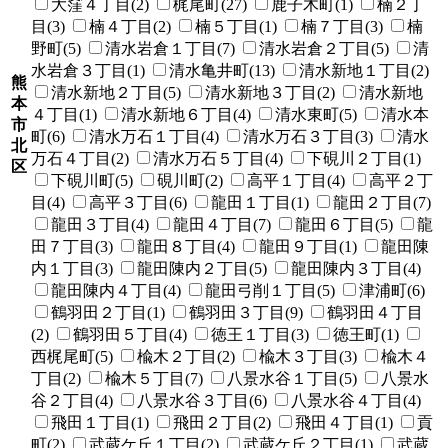
大窪４丁目(2)
梶尾町(27)
鹿子木町(1)
楠２丁
目(3)
楠４丁目(2)
楠５丁目(1)
楠７丁目(3)
楠
野町(5)
清水岩倉１丁目(7)
清水岩倉２丁目(5)
清
水岩倉３丁目(1)
清水亀井町(13)
清水新地１丁目(2)
熊
清水新地２丁目(5)
清水新地３丁目(2)
清水新地
本
４丁目(1)
清水新地６丁目(4)
清水東町(5)
清水本
市
町(6)
清水万石１丁目(4)
清水万石３丁目(3)
清水
北
万石４丁目(2)
清水万石５丁目(4)
下硯川２丁目(1)
区
下硯川町(5)
硯川町(2)
高平１丁目(4)
高平２丁
目(4)
高平３丁目(6)
龍田１丁目(1)
龍田２丁目(7)
龍田３丁目(4)
龍田４丁目(7)
龍田６丁目(5)
龍
田７丁目(3)
龍田８丁目(4)
龍田９丁目(1)
龍田陳
内１丁目(3)
龍田陳内２丁目(5)
龍田陳内３丁目(4)
龍田陳内４丁目(4)
龍田弓削１丁目(5)
津浦町(6)
鶴羽田２丁目(1)
鶴羽田３丁目(9)
鶴羽田４丁目
(2)
鶴羽田５丁目(4)
徳王１丁目(3)
徳王町(1)
西梶尾町(5)
楡木２丁目(2)
楡木３丁目(3)
楡木４
丁目(2)
楡木５丁目(7)
八景水谷１丁目(5)
八景水
谷２丁目(4)
八景水谷３丁目(6)
八景水谷４丁目(4)
飛田１丁目(1)
飛田２丁目(2)
飛田４丁目(1)
貢
町(2)
武蔵ケ丘１丁目(2)
武蔵ケ丘２丁目(1)
武蔵