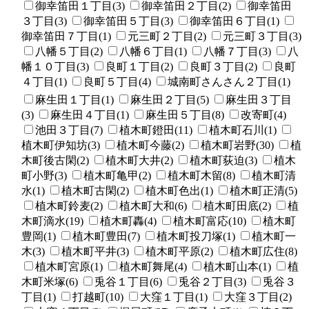
御幸笛田１丁目(3)
御幸笛田２丁目(2)
御幸笛田
３丁目(3)
御幸笛田５丁目(3)
御幸笛田６丁目(1)
御幸笛田７丁目(1)
元三町２丁目(2)
元三町３丁目(3)
八幡５丁目(2)
八幡６丁目(1)
八幡７丁目(3)
八
幡１０丁目(3)
良町１丁目(2)
良町３丁目(2)
良町
４丁目(1)
良町５丁目(4)
城南町さんさん２丁目(1)
麻生田１丁目(1)
麻生田２丁目(5)
麻生田３丁目
(3)
麻生田４丁目(1)
麻生田５丁目(8)
改寄町(4)
池田３丁目(7)
植木町鐙田(11)
植木町石川(1)
植木町伊知坊(3)
植木町今藤(2)
植木町岩野(30)
植
木町後古閑(2)
植木町大井(2)
植木町荻迫(3)
植木
町小野(3)
植木町亀甲(2)
植木町木留(8)
植木町清
水(1)
植木町古閑(2)
植木町色出(1)
植木町正清(5)
植木町鈴麦(2)
植木町大和(6)
植木町田底(2)
植
木町滴水(19)
植木町轟(4)
植木町富応(10)
植木町
豊岡(1)
植木町豊田(7)
植木町投刀塚(1)
植木町一
木(3)
植木町平井(3)
植木町平原(2)
植木町広住(8)
植木町宮原(1)
植木町舞尾(4)
植木町山本(1)
植
木町米塚(6)
兎谷１丁目(6)
兎谷２丁目(3)
兎谷３
丁目(1)
打越町(10)
大窪１丁目(1)
大窪３丁目(2)