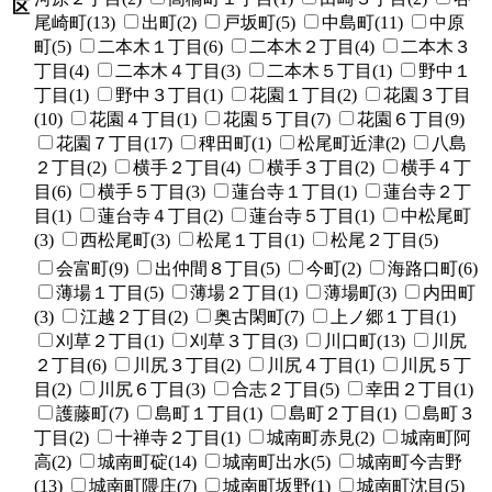
区
尾崎町(13)
出町(2)
戸坂町(5)
中島町(11)
中原
町(5)
二本木１丁目(6)
二本木２丁目(4)
二本木３
丁目(4)
二本木４丁目(3)
二本木５丁目(1)
野中１
丁目(1)
野中３丁目(1)
花園１丁目(2)
花園３丁目
(10)
花園４丁目(1)
花園５丁目(7)
花園６丁目(9)
花園７丁目(17)
稗田町(1)
松尾町近津(2)
八島
２丁目(2)
横手２丁目(4)
横手３丁目(2)
横手４丁
目(6)
横手５丁目(3)
蓮台寺１丁目(1)
蓮台寺２丁
目(1)
蓮台寺４丁目(2)
蓮台寺５丁目(1)
中松尾町
(3)
西松尾町(3)
松尾１丁目(1)
松尾２丁目(5)
会富町(9)
出仲間８丁目(5)
今町(2)
海路口町(6)
薄場１丁目(5)
薄場２丁目(1)
薄場町(3)
内田町
(3)
江越２丁目(2)
奥古閑町(7)
上ノ郷１丁目(1)
刈草２丁目(1)
刈草３丁目(3)
川口町(13)
川尻
２丁目(6)
川尻３丁目(2)
川尻４丁目(1)
川尻５丁
目(2)
川尻６丁目(3)
合志２丁目(5)
幸田２丁目(1)
護藤町(7)
島町１丁目(1)
島町２丁目(1)
島町３
丁目(2)
十禅寺２丁目(1)
城南町赤見(2)
城南町阿
高(2)
城南町碇(14)
城南町出水(5)
城南町今吉野
(13)
城南町隈庄(7)
城南町坂野(1)
城南町沈目(5)