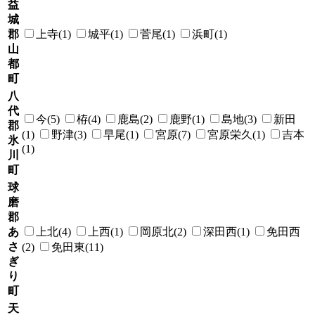
益
城
郡
上寺(1)
城平(1)
菅尾(1)
浜町(1)
山
都
町
八
代
今(5)
栫(4)
鹿島(2)
鹿野(1)
島地(3)
新田
郡
(1)
野津(3)
早尾(1)
宮原(7)
宮原栄久(1)
吉本
氷
(1)
川
町
球
磨
郡
あ
上北(4)
上西(1)
岡原北(2)
深田西(1)
免田西
さ
(2)
免田東(11)
ぎ
り
町
天