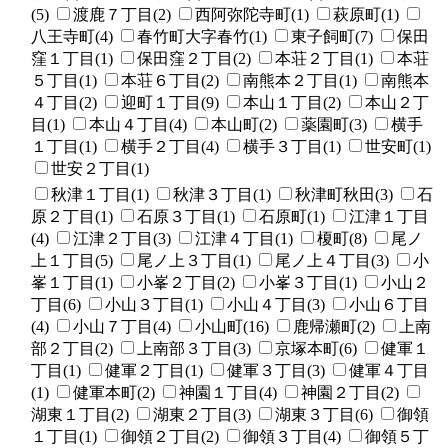
(5)
渡鹿７丁目(2)
西阿弥陀寺町(1)
萩原町(1)
八王寺町(4)
春竹町大字春竹(1)
東子飼町(7)
保田
窪１丁目(1)
保田窪２丁目(2)
本荘２丁目(1)
本荘
５丁目(1)
本荘６丁目(2)
南熊本２丁目(1)
南熊本
４丁目(2)
迎町１丁目(9)
本山１丁目(2)
本山２丁
目(1)
本山４丁目(4)
本山町(2)
薬園町(3)
横手
１丁目(1)
横手２丁目(4)
横手３丁目(1)
世安町(1)
世安２丁目(1)
秋津１丁目(1)
秋津３丁目(1)
秋津町秋田(3)
石
原２丁目(1)
石原３丁目(1)
石原町(1)
江津１丁目
(4)
江津２丁目(3)
江津４丁目(1)
榎町(8)
尾ノ
上１丁目(5)
尾ノ上３丁目(1)
尾ノ上４丁目(3)
小
峯１丁目(1)
小峯２丁目(2)
小峯３丁目(1)
小山２
丁目(6)
小山３丁目(1)
小山４丁目(3)
小山６丁目
(4)
小山７丁目(4)
小山町(16)
鹿帰瀬町(2)
上南
部２丁目(2)
上南部３丁目(3)
京塚本町(6)
健軍１
丁目(1)
健軍２丁目(1)
健軍３丁目(3)
健軍４丁目
(1)
健軍本町(2)
神園１丁目(4)
神園２丁目(2)
湖東１丁目(2)
湖東２丁目(3)
湖東３丁目(6)
御領
１丁目(1)
御領２丁目(2)
御領３丁目(4)
御領５丁