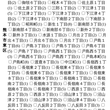
目(2)
御領６丁目(1)
桜木４丁目(3)
佐土原１丁目
(1)
佐土原２丁目(2)
三郎１丁目(2)
下江津１丁目
(5)
下江津２丁目(1)
下江津３丁目(1)
下江津４丁
目(2)
下江津６丁目(1)
下南部２丁目(3)
下南部３
丁目(2)
昭和町(1)
新生１丁目(8)
新南部３丁目(1)
新南部４丁目(2)
新南部６丁目(1)
新外２丁目(1)
熊
本
新外３丁目(1)
水源１丁目(2)
月出２丁目(2)
月
市
出４丁目(1)
月出６丁目(3)
月出７丁目(1)
戸島１
東
丁目(6)
戸島３丁目(1)
戸島５丁目(2)
戸島６丁目
区
(5)
戸島７丁目(1)
戸島西１丁目(3)
戸島西５丁目
(3)
戸島西６丁目(1)
戸島西７丁目(1)
戸島本町(5)
戸島町(8)
渡鹿８丁目(3)
中江町(1)
長嶺西１丁
目(1)
長嶺東２丁目(1)
長嶺東４丁目(1)
長嶺東５
丁目(8)
長嶺東６丁目(2)
長嶺東７丁目(1)
長嶺東
８丁目(1)
長嶺東９丁目(1)
長嶺南１丁目(2)
長嶺
南２丁目(1)
長嶺南３丁目(1)
長嶺南４丁目(1)
長
嶺南６丁目(3)
長嶺南７丁目(5)
西原１丁目(1)
西
原２丁目(3)
西原３丁目(1)
沼山津１丁目(3)
沼山
津２丁目(1)
沼山津３丁目(2)
沼山津４丁目(4)
八
反田１丁目(2)
八反田２丁目(9)
八反田３丁目(3)