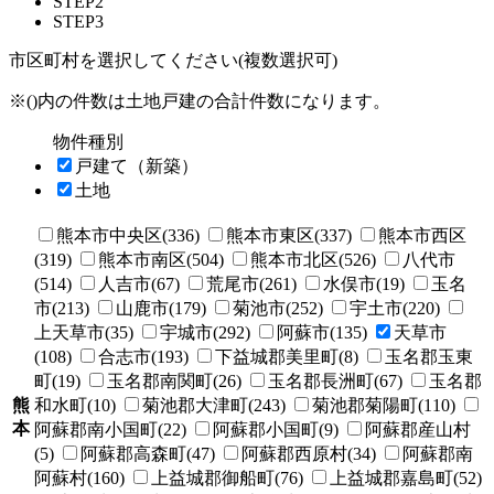
STEP2
STEP3
市区町村を選択してください(複数選択可)
※()内の件数は土地戸建の合計件数になります。
物件種別
戸建て（新築）
土地
熊本市中央区(336)
熊本市東区(337)
熊本市西区
(319)
熊本市南区(504)
熊本市北区(526)
八代市
(514)
人吉市(67)
荒尾市(261)
水俣市(19)
玉名
市(213)
山鹿市(179)
菊池市(252)
宇土市(220)
上天草市(35)
宇城市(292)
阿蘇市(135)
天草市
(108)
合志市(193)
下益城郡美里町(8)
玉名郡玉東
町(19)
玉名郡南関町(26)
玉名郡長洲町(67)
玉名郡
熊
和水町(10)
菊池郡大津町(243)
菊池郡菊陽町(110)
本
阿蘇郡南小国町(22)
阿蘇郡小国町(9)
阿蘇郡産山村
(5)
阿蘇郡高森町(47)
阿蘇郡西原村(34)
阿蘇郡南
阿蘇村(160)
上益城郡御船町(76)
上益城郡嘉島町(52)