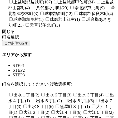
上益城郡益城町(107)
上益城郡甲佐町(34)
上益城
郡山都町(4)
八代郡氷川町(29)
葦北郡芦北町(9)
葦
北郡津奈木町(3)
球磨郡錦町(12)
球磨郡多良木町(4)
球磨郡相良村(1)
球磨郡山江村(1)
球磨郡あさぎ
り町(21)
天草郡苓北町(3)
閉じる
町名選択
エリアから探す
STEP1
STEP2
STEP3
町名を選択してください(複数選択可)
出水１丁目(2)
出水２丁目(3)
出水３丁目(4)
出
水４丁目(1)
出水５丁目(2)
出水６丁目(6)
出水７
丁目(3)
出水８丁目(6)
魚屋町３丁目(1)
大江１丁
目(1)
大江２丁目(2)
大江４丁目(6)
大江５丁目(2)