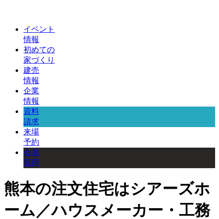
イベント
情報
初めての
家づくり
建売
情報
企業
情報
資料
請求
来場
予約
会員
専用
熊本の注文住宅はシアーズホ
ーム／ハウスメーカー・工務