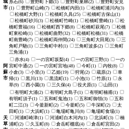
城
糸石(6)
豊野町下郷(1)
豊野町巣林(2)
豊野町安見
市
(1)
豊野町山崎(7)
松橋町内田(1)
松橋町浦川内(3)
松橋町大野(1)
松橋町久具(25)
松橋町古保山(1)
松橋町砂川(3)
松橋町竹崎(1)
松橋町豊崎(1)
松
橋町豊福(16)
松橋町西下郷(8)
松橋町萩尾(7)
松橋
町東松崎(1)
松橋町曲野(32)
松橋町松橋(31)
松橋
町南豊崎(7)
松橋町両仲間(24)
三角町大田尾(3)
三
角町戸馳(1)
三角町中村(1)
三角町波多(2)
三角町
三角浦(1)
赤水(4)
一の宮町坂梨(4)
一の宮町三野(1)
一の
阿
宮町中通(2)
一の宮町宮地(48)
今町(1)
内牧(8)
蘇
小倉(3)
小里(3)
乙姫(19)
狩尾(2)
蔵原(2)
車
市
帰(1)
黒川(13)
黒流町(1)
小池(1)
竹原(1)
永
草(9)
西小園(3)
三久保(4)
役犬原(1)
山田(1)
有明町大浦(2)
有明町大島子(1)
有明町楠甫(1)
有明町須子(1)
五和町鬼池(1)
五和町御領(3)
五和
町二江(3)
今釜新町(2)
今釜町(5)
牛深町(2)
太
田町(1)
大浜町(1)
亀場町亀川(8)
亀場町食場(1)
天
河浦町崎津(1)
河浦町白木河内(1)
北浜町(3)
楠
草
浦町(2)
久玉町(8)
倉岳町棚底(4)
倉岳町宮田(2)