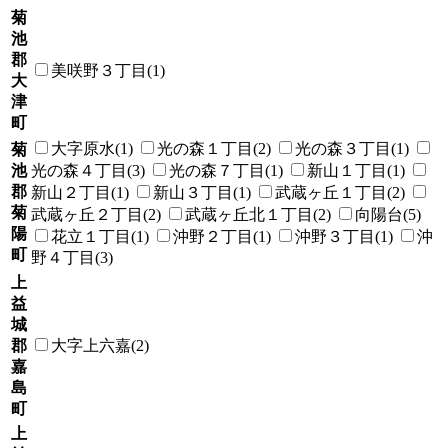
菊
池
郡
美咲野３丁目(1)
大
津
町
大字原水(1)
光の森１丁目(2)
光の森３丁目(1)
菊
池
光の森４丁目(3)
光の森７丁目(1)
新山１丁目(1)
郡
新山２丁目(1)
新山３丁目(1)
武蔵ヶ丘１丁目(2)
菊
武蔵ヶ丘２丁目(2)
武蔵ヶ丘北１丁目(2)
向陽台(5)
陽
花立１丁目(1)
沖野２丁目(1)
沖野３丁目(1)
沖
町
野４丁目(3)
上
益
城
郡
大字上六嘉(2)
嘉
島
町
上