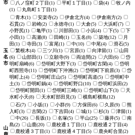
市
八ノ窪町２丁目(1)
平町１丁目(1)
袋(4)
牧ノ内
(1)
丸島町１丁目(1)
青木(1)
安楽寺(2)
伊倉北方(4)
伊倉南方(2)
石貫(2)
岩崎(2)
永徳寺(1)
大倉(5)
大浜町(7)
小野尻(1)
亀甲(1)
川部田(1)
小浜(4)
下(5)
下
小田(1)
高瀬(8)
田崎(1)
玉名(8)
築地(12)
月
田(1)
寺田(3)
富尾(1)
中(10)
中尾(4)
滑石(5)
玉
繁根木(4)
三ツ川(1)
宮原(1)
向津留(1)
山田
名
(6)
山部田(1)
立願寺(9)
両迫間(2)
六田(6)
岱
市
明町扇崎(6)
岱明町大野下(3)
岱明町古閑(4)
岱明
町西照寺(11)
岱明町下沖洲(2)
岱明町下前原(3)
岱
明町上(4)
岱明町庄山(5)
岱明町高道(5)
岱明町中
土(3)
岱明町鍋(4)
岱明町野口(10)
岱明町浜田(2)
岱明町開田(1)
岱明町三崎(1)
岱明町山下(3)
天
水町小天(8)
天水町部田見(3)
横島町横島(12)
石(7)
小坂(1)
小群(9)
方保田(6)
久原(9)
熊
入町(3)
古閑(2)
下吉田(4)
城(1)
杉(3)
津留(1)
中(26)
長坂(1)
名塚(5)
平山(25)
藤井(5)
南
島(2)
山鹿(20)
鹿校通１丁目(1)
鹿校通２丁目(4)
山
鹿校通３丁目(1)
鹿校通４丁目(5)
鹿央町合里(2)
鹿