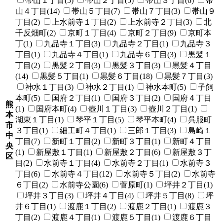
帯山１丁目(5)
帯山２丁目(5)
帯山３丁目(6)
帯
山４丁目(14)
帯山５丁目(7)
帯山７丁目(3)
帯山９
丁目(2)
上水前寺１丁目(2)
上水前寺２丁目(3)
北
千反畑町(2)
京町１丁目(4)
京町２丁目(9)
京町本
丁(1)
九品寺１丁目(3)
九品寺２丁目(1)
九品寺３
丁目(1)
九品寺４丁目(1)
九品寺６丁目(3)
黒髪１
丁目(2)
黒髪２丁目(3)
黒髪３丁目(3)
黒髪４丁目
(14)
黒髪５丁目(1)
黒髪６丁目(18)
黒髪７丁目(3)
神水１丁目(3)
神水２丁目(1)
神水本町(5)
子飼
本町(5)
国府２丁目(1)
国府３丁目(2)
国府４丁目
熊
(1)
国府本町(4)
壺川１丁目(3)
壺川２丁目(1)
本
湖東１丁目(1)
琴平１丁目(5)
琴平本町(4)
呉服町
市
３丁目(1)
細工町４丁目(1)
三郎１丁目(3)
島崎１
中
丁目(7)
新町１丁目(2)
新町３丁目(1)
新町４丁目
央
(1)
新屋敷１丁目(1)
新屋敷２丁目(6)
新屋敷３丁
区
目(2)
水前寺１丁目(4)
水前寺２丁目(1)
水前寺３
丁目(6)
水前寺４丁目(12)
水前寺５丁目(2)
水前寺
６丁目(2)
水前寺公園(6)
菅原町(1)
坪井２丁目(1)
坪井３丁目(3)
坪井４丁目(4)
坪井５丁目(8)
坪
井６丁目(1)
渡鹿１丁目(2)
渡鹿２丁目(1)
渡鹿３
丁目(2)
渡鹿４丁目(1)
渡鹿５丁目(1)
渡鹿６丁目