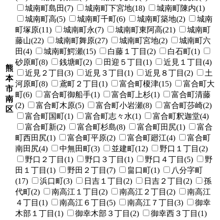
城南町島田(7)
城南町下宮地(18)
城南町陳内(1)
城南町高(5)
城南町千町(6)
城南町築地(2)
城南
町塚原(11)
城南町永(7)
城南町東阿高(21)
城南町
藤山(22)
城南町舞原(27)
城南町宮地(2)
城南町六
田(4)
城南町鰐瀬(15)
白藤１丁目(2)
白石町(1)
砂原町(8)
銭塘町(2)
田迎５丁目(1)
近見１丁目(4)
熊
近見２丁目(3)
近見３丁目(1)
近見８丁目(2)
土
本
河原町(8)
鳶町２丁目(1)
富合町榎津(15)
富合町大
市
町(6)
富合町御船手(1)
富合町上杉(1)
富合町清藤
南
(2)
富合町木原(5)
富合町小岩瀬(8)
富合町莎崎(2)
区
富合町国町(1)
富合町志々水(1)
富合町釈迦堂(4)
富合町新(2)
富合町杉島(8)
富合町田尻(1)
富合
町西田尻(1)
富合町平原(2)
富合町廻江(4)
富合町
南田尻(4)
中無田町(3)
並建町(12)
野口１丁目(2)
野口２丁目(1)
野口３丁目(1)
野口４丁目(5)
野
田１丁目(1)
野田２丁目(7)
畠口町(1)
八分字町
(17)
浜口町(3)
日吉１丁目(2)
日吉２丁目(2)
孫
代町(2)
南高江１丁目(2)
南高江２丁目(2)
南高江
４丁目(1)
南高江６丁目(5)
南高江７丁目(3)
御幸
木部１丁目(1)
御幸木部３丁目(2)
御幸西３丁目(1)