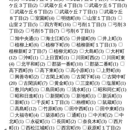
ケ丘３丁目(2)
武蔵ケ丘４丁目(3)
武蔵ケ丘５丁目(3)
武蔵ケ丘６丁目(2)
武蔵ケ丘７丁目(1)
武蔵ケ丘
８丁目(2)
室園町(4)
明徳町(8)
山室１丁目(3)
山室２丁目(5)
四方寄町(16)
弓削１丁目(3)
弓削３
丁目(2)
弓削５丁目(7)
弓削６丁目(1)
旭中央通(1)
海士江町(5)
井揚町(9)
井上町(3)
植柳上町(6)
植柳下町(9)
植柳新町１丁目(13)
植柳新町２丁目(7)
植柳元町(2)
大島町(3)
大村町
(12)
沖町(1)
上日置町(1)
川田町西(2)
川田町東
(4)
北平和町(2)
郡築一番町(10)
郡築二番町(1)
高下西町(9)
高下東町(3)
高小原町(1)
上野町(8)
興善寺町(2)
古閑上町(8)
古閑下町(4)
古閑中町
(20)
古閑浜町(7)
黄金町(1)
三楽町(3)
塩屋町(1)
敷川内町(1)
島田町(8)
清水町(1)
昭和同仁町(1)
昭和日進町(1)
新開町(3)
新地町(1)
新浜町(1)
新町(1)
千反町１丁目(3)
栴檀町(1)
鼠蔵町(1)
高島町(12)
竹原町(8)
田中西町(1)
田中東町(5)
大福寺町(4)
築添町(5)
通町(1)
中片町(2)
中
北町(1)
永碇町(1)
長田町(2)
奈良木町(3)
西片
町(1)
西松江城町(1)
西宮町(9)
萩原町１丁目(2)