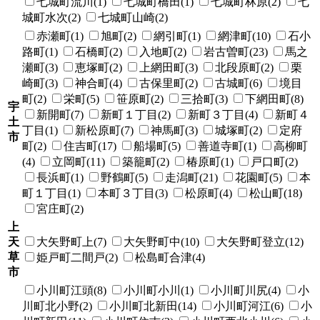
七城町流川(1)
七城町橋田(1)
七城町林原(2)
七
城町水次(2)
七城町山崎(2)
赤瀬町(1)
旭町(2)
網引町(1)
網津町(10)
石小
路町(1)
石橋町(2)
入地町(2)
岩古曽町(23)
馬之
瀬町(3)
恵塚町(2)
上網田町(3)
北段原町(2)
栗
崎町(3)
神合町(4)
古保里町(2)
古城町(6)
境目
町(2)
栄町(5)
笹原町(2)
三拾町(3)
下網田町(8)
宇
新開町(7)
新町１丁目(2)
新町３丁目(4)
新町４
土
丁目(1)
新松原町(7)
神馬町(3)
城塚町(2)
定府
市
町(2)
住吉町(17)
船場町(5)
善道寺町(1)
高柳町
(4)
立岡町(11)
築籠町(2)
椿原町(1)
戸口町(2)
長浜町(1)
野鶴町(5)
走潟町(21)
花園町(5)
本
町１丁目(1)
本町３丁目(3)
松原町(4)
松山町(18)
宮庄町(2)
上
天
大矢野町上(7)
大矢野町中(10)
大矢野町登立(12)
草
姫戸町二間戸(2)
松島町合津(4)
市
小川町江頭(8)
小川町小川(1)
小川町川尻(4)
小
川町北小野(2)
小川町北新田(14)
小川町河江(6)
小