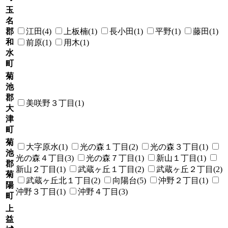
玉
名
郡
江田(4)
上板楠(1)
長小田(1)
平野(1)
藤田(1)
和
前原(1)
用木(1)
水
町
菊
池
郡
美咲野３丁目(1)
大
津
町
菊
大字原水(1)
光の森１丁目(2)
光の森３丁目(1)
池
光の森４丁目(3)
光の森７丁目(1)
新山１丁目(1)
郡
新山２丁目(1)
武蔵ヶ丘１丁目(2)
武蔵ヶ丘２丁目(2)
菊
武蔵ヶ丘北１丁目(2)
向陽台(5)
沖野２丁目(1)
陽
沖野３丁目(1)
沖野４丁目(3)
町
上
益