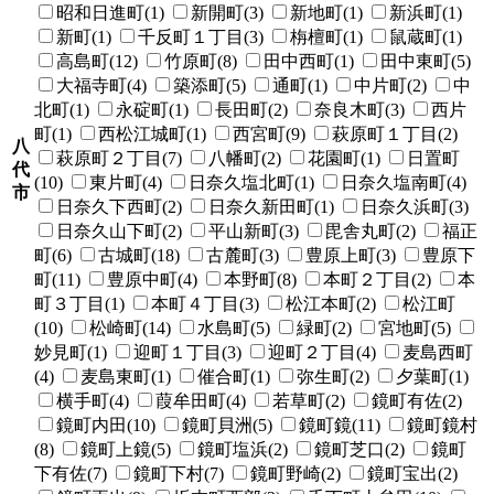
昭和日進町(1)
新開町(3)
新地町(1)
新浜町(1)
新町(1)
千反町１丁目(3)
栴檀町(1)
鼠蔵町(1)
高島町(12)
竹原町(8)
田中西町(1)
田中東町(5)
大福寺町(4)
築添町(5)
通町(1)
中片町(2)
中
北町(1)
永碇町(1)
長田町(2)
奈良木町(3)
西片
町(1)
西松江城町(1)
西宮町(9)
萩原町１丁目(2)
八
萩原町２丁目(7)
八幡町(2)
花園町(1)
日置町
代
(10)
東片町(4)
日奈久塩北町(1)
日奈久塩南町(4)
市
日奈久下西町(2)
日奈久新田町(1)
日奈久浜町(3)
日奈久山下町(2)
平山新町(3)
毘舎丸町(2)
福正
町(6)
古城町(18)
古麓町(3)
豊原上町(3)
豊原下
町(11)
豊原中町(4)
本野町(8)
本町２丁目(2)
本
町３丁目(1)
本町４丁目(3)
松江本町(2)
松江町
(10)
松崎町(14)
水島町(5)
緑町(2)
宮地町(5)
妙見町(1)
迎町１丁目(3)
迎町２丁目(4)
麦島西町
(4)
麦島東町(1)
催合町(1)
弥生町(2)
夕葉町(1)
横手町(4)
葭牟田町(4)
若草町(2)
鏡町有佐(2)
鏡町内田(10)
鏡町貝洲(5)
鏡町鏡(11)
鏡町鏡村
(8)
鏡町上鏡(5)
鏡町塩浜(2)
鏡町芝口(2)
鏡町
下有佐(7)
鏡町下村(7)
鏡町野崎(2)
鏡町宝出(2)