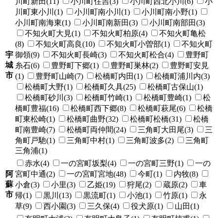
川町新田(11)
小川町住吉(3)
小川町西北小川(6)
小
川町東小川(1)
小川町南小川(1)
小川町南小野(1)
小川町南海東(1)
小川町南新田(3)
小川町南部田(3)
不知火町大見(1)
不知火町柏原(4)
不知火町亀松
(8)
不知火町高良(10)
不知火町小曽部(1)
不知火町
宇
御領(9)
不知火町長崎(3)
不知火町松合(4)
豊野町
城
糸石(6)
豊野町下郷(1)
豊野町巣林(2)
豊野町安見
市
(1)
豊野町山崎(7)
松橋町内田(1)
松橋町浦川内(3)
松橋町大野(1)
松橋町久具(25)
松橋町古保山(1)
松橋町砂川(3)
松橋町竹崎(1)
松橋町豊崎(1)
松
橋町豊福(16)
松橋町西下郷(8)
松橋町萩尾(6)
松橋
町東松崎(1)
松橋町曲野(32)
松橋町松橋(31)
松橋
町南豊崎(7)
松橋町両仲間(24)
三角町大田尾(3)
三
角町戸馳(1)
三角町中村(1)
三角町波多(2)
三角町
三角浦(1)
赤水(4)
一の宮町坂梨(4)
一の宮町三野(1)
一の
阿
宮町中通(2)
一の宮町宮地(48)
今町(1)
内牧(8)
蘇
小倉(3)
小里(3)
乙姫(19)
狩尾(2)
蔵原(2)
車
市
帰(1)
黒川(13)
黒流町(1)
小池(1)
竹原(1)
永
草(9)
西小園(3)
三久保(4)
役犬原(1)
山田(1)