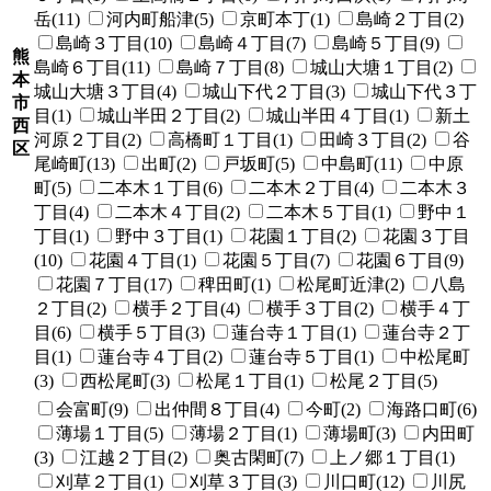
岳(11)
河内町船津(5)
京町本丁(1)
島崎２丁目(2)
島崎３丁目(10)
島崎４丁目(7)
島崎５丁目(9)
熊
島崎６丁目(11)
島崎７丁目(8)
城山大塘１丁目(2)
本
城山大塘３丁目(4)
城山下代２丁目(3)
城山下代３丁
市
目(1)
城山半田２丁目(2)
城山半田４丁目(1)
新土
西
河原２丁目(2)
高橋町１丁目(1)
田崎３丁目(2)
谷
区
尾崎町(13)
出町(2)
戸坂町(5)
中島町(11)
中原
町(5)
二本木１丁目(6)
二本木２丁目(4)
二本木３
丁目(4)
二本木４丁目(2)
二本木５丁目(1)
野中１
丁目(1)
野中３丁目(1)
花園１丁目(2)
花園３丁目
(10)
花園４丁目(1)
花園５丁目(7)
花園６丁目(9)
花園７丁目(17)
稗田町(1)
松尾町近津(2)
八島
２丁目(2)
横手２丁目(4)
横手３丁目(2)
横手４丁
目(6)
横手５丁目(3)
蓮台寺１丁目(1)
蓮台寺２丁
目(1)
蓮台寺４丁目(2)
蓮台寺５丁目(1)
中松尾町
(3)
西松尾町(3)
松尾１丁目(1)
松尾２丁目(5)
会富町(9)
出仲間８丁目(4)
今町(2)
海路口町(6)
薄場１丁目(5)
薄場２丁目(1)
薄場町(3)
内田町
(3)
江越２丁目(2)
奥古閑町(7)
上ノ郷１丁目(1)
刈草２丁目(1)
刈草３丁目(3)
川口町(12)
川尻