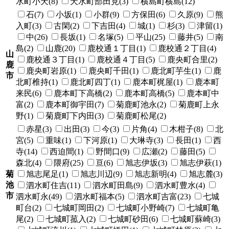
水町小天(8)
天水町部田見(3)
横島町横島(12)
石(7)
小坂(1)
小群(9)
方保田(6)
久原(9)
熊
入町(3)
古閑(2)
下吉田(4)
城(1)
杉(3)
津留(1)
中(26)
長坂(1)
名塚(5)
平山(25)
藤井(5)
南
島(2)
山鹿(20)
鹿校通１丁目(1)
鹿校通２丁目(4)
山
鹿校通３丁目(1)
鹿校通４丁目(5)
鹿央町合里(2)
鹿
鹿央町岩原(1)
鹿央町千田(1)
鹿北町芋生(1)
鹿
市
北町椎持(1)
鹿北町四丁(1)
鹿本町梶屋(1)
鹿本町
来民(6)
鹿本町下高橋(2)
鹿本町高橋(5)
鹿本町中
富(2)
鹿本町御宇田(7)
菊鹿町池永(2)
菊鹿町上永
野(1)
菊鹿町下内田(3)
菊鹿町松尾(2)
赤星(3)
出田(3)
今(3)
片角(4)
木柑子(8)
北
宮(5)
重味(1)
下河原(1)
大琳寺(3)
長田(1)
西
寺(14)
西迫間(1)
野間口(9)
広瀬(2)
藤田(5)
森北(4)
隈府(25)
亘(6)
旭志伊坂(3)
旭志伊萩(1)
菊
旭志尾足(1)
旭志川辺(9)
旭志新明(4)
旭志麓(3)
池
泗水町住吉(11)
泗水町田島(9)
泗水町豊水(4)
市
泗水町永(49)
泗水町福本(5)
泗水町吉富(23)
七城
町台(2)
七城町岡田(2)
七城町小野崎(7)
七城町亀
尾(2)
七城町菰入(2)
七城町砂田(6)
七城町蘇崎(3)