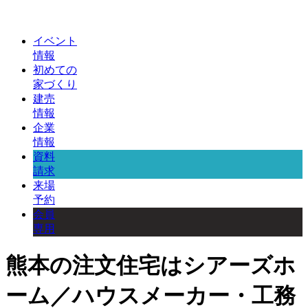
イベント
情報
初めての
家づくり
建売
情報
企業
情報
資料
請求
来場
予約
会員
専用
熊本の注文住宅はシアーズホ
ーム／ハウスメーカー・工務