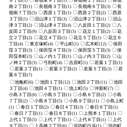
８丁目(1)
長嶺東９丁目(1)
長嶺南１丁目(2)
長嶺
南２丁目(1)
長嶺南３丁目(1)
長嶺南６丁目(3)
長
嶺南７丁目(5)
西原１丁目(1)
西原２丁目(2)
西原
３丁目(1)
沼山津１丁目(3)
沼山津２丁目(1)
沼山
津３丁目(2)
沼山津４丁目(4)
八反田１丁目(2)
八
反田２丁目(9)
八反田３丁目(3)
花立１丁目(2)
花
立２丁目(2)
花立４丁目(1)
花立５丁目(1)
花立６
丁目(4)
東京塚町(4)
平山町(1)
広木町(12)
保田
窪３丁目(3)
保田窪４丁目(3)
保田窪５丁目(3)
保
田窪本町(3)
山ノ内１丁目(1)
山ノ内３丁目(2)
山
ノ神２丁目(3)
弓削町(4)
吉原町(1)
若葉１丁目(1)
若葉２丁目(1)
若葉３丁目(2)
若葉５丁目(3)
若
葉６丁目(7)
池亀町(6)
池田１丁目(12)
池田２丁目(11)
池田
３丁目(4)
池田４丁目(1)
池上町(5)
沖新町(7)
小島３丁目(6)
小島５丁目(1)
小島６丁目(2)
小島
７丁目(2)
小島８丁目(5)
小島９丁目(11)
小島上町
(1)
春日１丁目(2)
春日４丁目(3)
春日６丁目(1)
春日７丁目(1)
春日８丁目(1)
上熊本１丁目(1)
上代１丁目(5)
上代７丁目(1)
上代８丁目(1)
上代
９丁目(1)
上高橋２丁目(6)
河内町白浜(1)
河内町