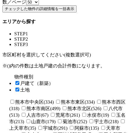
数／ページ
エリアから探す
STEP1
STEP2
STEP3
市区町村を選択してください(複数選択可)
※()内の件数は土地戸建の合計件数になります。
物件種別
戸建て（新築）
土地
熊本市中央区(334)
熊本市東区(334)
熊本市西区
(318)
熊本市南区(499)
熊本市北区(526)
八代市
(513)
人吉市(67)
荒尾市(261)
水俣市(19)
玉名
市(213)
山鹿市(179)
菊池市(252)
宇土市(218)
上天草市(35)
宇城市(291)
阿蘇市(135)
天草市