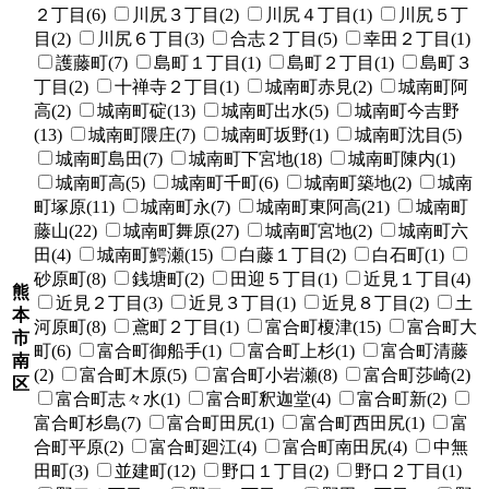
２丁目(6)
川尻３丁目(2)
川尻４丁目(1)
川尻５丁
目(2)
川尻６丁目(3)
合志２丁目(5)
幸田２丁目(1)
護藤町(7)
島町１丁目(1)
島町２丁目(1)
島町３
丁目(2)
十禅寺２丁目(1)
城南町赤見(2)
城南町阿
高(2)
城南町碇(13)
城南町出水(5)
城南町今吉野
(13)
城南町隈庄(7)
城南町坂野(1)
城南町沈目(5)
城南町島田(7)
城南町下宮地(18)
城南町陳内(1)
城南町高(5)
城南町千町(6)
城南町築地(2)
城南
町塚原(11)
城南町永(7)
城南町東阿高(21)
城南町
藤山(22)
城南町舞原(27)
城南町宮地(2)
城南町六
田(4)
城南町鰐瀬(15)
白藤１丁目(2)
白石町(1)
砂原町(8)
銭塘町(2)
田迎５丁目(1)
近見１丁目(4)
熊
近見２丁目(3)
近見３丁目(1)
近見８丁目(2)
土
本
河原町(8)
鳶町２丁目(1)
富合町榎津(15)
富合町大
市
町(6)
富合町御船手(1)
富合町上杉(1)
富合町清藤
南
(2)
富合町木原(5)
富合町小岩瀬(8)
富合町莎崎(2)
区
富合町志々水(1)
富合町釈迦堂(4)
富合町新(2)
富合町杉島(7)
富合町田尻(1)
富合町西田尻(1)
富
合町平原(2)
富合町廻江(4)
富合町南田尻(4)
中無
田町(3)
並建町(12)
野口１丁目(2)
野口２丁目(1)