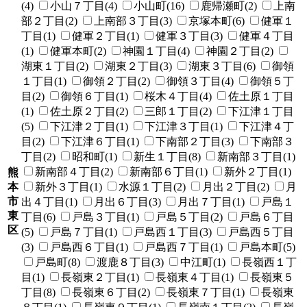
(4)
小山７丁目(4)
小山町(16)
鹿帰瀬町(2)
上南
部２丁目(2)
上南部３丁目(3)
京塚本町(6)
健軍１
丁目(1)
健軍２丁目(1)
健軍３丁目(3)
健軍４丁目
(1)
健軍本町(2)
神園１丁目(4)
神園２丁目(2)
湖東１丁目(2)
湖東２丁目(3)
湖東３丁目(6)
御領
１丁目(1)
御領２丁目(2)
御領３丁目(4)
御領５丁
目(2)
御領６丁目(1)
桜木４丁目(4)
佐土原１丁目
(1)
佐土原２丁目(2)
三郎１丁目(2)
下江津１丁目
(5)
下江津２丁目(1)
下江津３丁目(1)
下江津４丁
目(2)
下江津６丁目(1)
下南部２丁目(3)
下南部３
丁目(2)
昭和町(1)
新生１丁目(8)
新南部３丁目(1)
新南部４丁目(2)
新南部６丁目(1)
新外２丁目(1)
熊
本
新外３丁目(1)
水源１丁目(2)
月出２丁目(2)
月
市
出４丁目(1)
月出６丁目(3)
月出７丁目(1)
戸島１
東
丁目(6)
戸島３丁目(1)
戸島５丁目(2)
戸島６丁目
区
(5)
戸島７丁目(1)
戸島西１丁目(3)
戸島西５丁目
(3)
戸島西６丁目(1)
戸島西７丁目(1)
戸島本町(5)
戸島町(8)
渡鹿８丁目(3)
中江町(1)
長嶺西１丁
目(1)
長嶺東２丁目(1)
長嶺東４丁目(1)
長嶺東５
丁目(8)
長嶺東６丁目(2)
長嶺東７丁目(1)
長嶺東