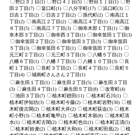
野口３丁目(1)
野口４丁目(5)
野田１丁目(1)
野
田２丁目(7)
畠口町(1)
八分字町(17)
浜口町(3)
日吉１丁目(2)
日吉２丁目(2)
孫代町(2)
南高江１
丁目(2)
南高江２丁目(2)
南高江４丁目(1)
南高江
６丁目(5)
南高江７丁目(3)
御幸木部１丁目(1)
御
幸木部３丁目(2)
御幸西３丁目(1)
御幸笛田１丁目(3)
御幸笛田２丁目(2)
御幸笛田３丁目(3)
御幸笛田
５丁目(3)
御幸笛田６丁目(1)
御幸笛田７丁目(1)
元三町２丁目(2)
元三町３丁目(3)
八幡５丁目(2)
八幡６丁目(1)
八幡７丁目(3)
八幡１０丁目(3)
良
町１丁目(2)
良町３丁目(2)
良町４丁目(1)
良町５
丁目(4)
城南町さんさん２丁目(1)
麻生田１丁目(1)
麻生田２丁目(5)
麻生田３丁目
(3)
麻生田４丁目(1)
麻生田５丁目(8)
改寄町(4)
池田３丁目(7)
植木町鐙田(11)
植木町石川(1)
植木町伊知坊(3)
植木町今藤(2)
植木町岩野(30)
植
木町後古閑(2)
植木町大井(2)
植木町荻迫(3)
植木
町小野(3)
植木町亀甲(2)
植木町木留(8)
植木町清
水(1)
植木町古閑(2)
植木町色出(1)
植木町正清(5)
植木町鈴麦(2)
植木町大和(6)
植木町田底(2)
植