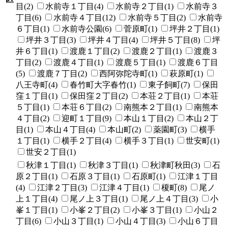
目(2)
水前寺１丁目(4)
水前寺２丁目(1)
水前寺３
丁目(6)
水前寺４丁目(12)
水前寺５丁目(2)
水前寺
６丁目(1)
水前寺公園(6)
菅原町(1)
坪井２丁目(1)
坪井３丁目(3)
坪井４丁目(4)
坪井５丁目(8)
坪
井６丁目(1)
渡鹿１丁目(2)
渡鹿２丁目(1)
渡鹿３
丁目(2)
渡鹿４丁目(1)
渡鹿５丁目(1)
渡鹿６丁目
(5)
渡鹿７丁目(2)
西阿弥陀寺町(1)
萩原町(1)
八王寺町(4)
春竹町大字春竹(1)
東子飼町(7)
保田
窪１丁目(1)
保田窪２丁目(2)
本荘２丁目(1)
本荘
５丁目(1)
本荘６丁目(2)
南熊本２丁目(1)
南熊本
４丁目(2)
迎町１丁目(9)
本山１丁目(2)
本山２丁
目(1)
本山４丁目(4)
本山町(2)
薬園町(3)
横手
１丁目(1)
横手２丁目(4)
横手３丁目(1)
世安町(1)
世安２丁目(1)
秋津１丁目(1)
秋津３丁目(1)
秋津町秋田(3)
石
原２丁目(1)
石原３丁目(1)
石原町(1)
江津１丁目
(4)
江津２丁目(3)
江津４丁目(1)
榎町(8)
尾ノ
上１丁目(4)
尾ノ上３丁目(1)
尾ノ上４丁目(3)
小
峯１丁目(1)
小峯２丁目(2)
小峯３丁目(1)
小山２
丁目(6)
小山３丁目(1)
小山４丁目(3)
小山６丁目