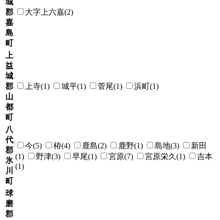
城
郡
大字上六嘉(2)
嘉
島
町
上
益
城
郡
上寺(1)
城平(1)
菅尾(1)
浜町(1)
山
都
町
八
代
今(5)
栫(4)
鹿島(2)
鹿野(1)
島地(3)
新田
郡
(1)
野津(3)
早尾(1)
宮原(7)
宮原栄久(1)
吉本
氷
(1)
川
町
球
磨
郡