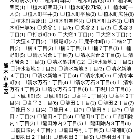
木町滴水(19)
植木町轟(4)
植木町富応(10)
植木町
豊岡(1)
植木町豊田(7)
植木町投刀塚(1)
植木町一
木(3)
植木町平井(3)
植木町平原(2)
植木町広住(8)
植木町宮原(1)
植木町舞尾(4)
植木町山本(1)
植
木町米塚(6)
兎谷１丁目(6)
兎谷２丁目(3)
兎谷３
丁目(1)
打越町(10)
大窪１丁目(1)
大窪３丁目(2)
大窪４丁目(2)
梶尾町(27)
鹿子木町(1)
楠２丁
目(3)
楠４丁目(2)
楠５丁目(1)
楠７丁目(3)
楠
野町(5)
清水岩倉１丁目(7)
清水岩倉２丁目(5)
清
水岩倉３丁目(1)
清水亀井町(12)
清水新地１丁目(2)
熊
清水新地２丁目(5)
清水新地３丁目(2)
清水新地
本
４丁目(1)
清水新地６丁目(4)
清水東町(5)
清水本
市
町(6)
清水万石１丁目(4)
清水万石３丁目(3)
清水
北
万石４丁目(2)
清水万石５丁目(4)
下硯川２丁目(1)
区
下硯川町(5)
硯川町(2)
高平１丁目(4)
高平２丁
目(4)
高平３丁目(6)
龍田１丁目(1)
龍田２丁目(7)
龍田３丁目(4)
龍田４丁目(7)
龍田６丁目(5)
龍
田７丁目(3)
龍田８丁目(4)
龍田９丁目(1)
龍田陳
内１丁目(3)
龍田陳内２丁目(5)
龍田陳内３丁目(4)
龍田陳内４丁目(4)
龍田弓削１丁目(5)
津浦町(6)
鶴羽田２丁目(1)
鶴羽田３丁目(9)
鶴羽田４丁目