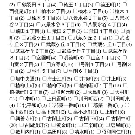
(2)
鶴羽田５丁目(4)
徳王１丁目(3)
徳王町(1)
西梶尾町(5)
楡木２丁目(2)
楡木３丁目(3)
楡木４
丁目(2)
楡木５丁目(8)
八景水谷１丁目(5)
八景水
谷２丁目(4)
八景水谷３丁目(6)
八景水谷４丁目(4)
飛田１丁目(1)
飛田２丁目(2)
飛田４丁目(1)
貢
町(2)
武蔵ケ丘１丁目(2)
武蔵ケ丘２丁目(1)
武蔵
ケ丘３丁目(2)
武蔵ケ丘４丁目(3)
武蔵ケ丘５丁目(3)
武蔵ケ丘６丁目(2)
武蔵ケ丘７丁目(1)
武蔵ケ丘
８丁目(2)
室園町(4)
明徳町(8)
山室１丁目(3)
山室２丁目(5)
四方寄町(16)
弓削１丁目(3)
弓削３
丁目(2)
弓削５丁目(7)
弓削６丁目(1)
旭中央通(1)
海士江町(5)
井揚町(9)
井上町(3)
植柳上町(6)
植柳下町(9)
植柳新町１丁目(13)
植柳新町２丁目(7)
植柳元町(2)
大島町(3)
大村町
(12)
沖町(1)
上日置町(1)
川田町西(2)
川田町東
(4)
北平和町(2)
郡築一番町(10)
郡築二番町(1)
高下西町(9)
高下東町(3)
高小原町(1)
上野町(8)
興善寺町(2)
古閑上町(8)
古閑下町(4)
古閑中町
(20)
古閑浜町(7)
黄金町(1)
三楽町(3)
塩屋町(1)
敷川内町(1)
島田町(8)
清水町(1)
昭和同仁町(1)