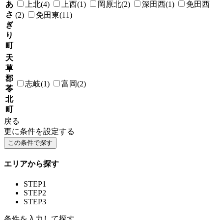
あ
上北(4)
上西(1)
岡原北(2)
深田西(1)
免田西
さ
(2)
免田東(11)
ぎ
り
町
天
草
郡
志岐(1)
富岡(2)
苓
北
町
戻る
更に条件を設定する
エリアから探す
STEP1
STEP2
STEP3
条件を入力して探す