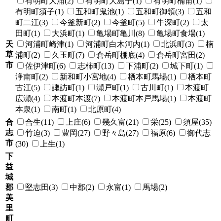
有明町大浦(2)
有明町大島子(1)
有明町楠甫(1)
有明町須子(1)
五和町鬼池(1)
五和町御領(3)
五和
町二江(3)
今釜新町(2)
今釜町(5)
牛深町(2)
太
田町(1)
大浜町(1)
亀場町亀川(8)
亀場町食場(1)
天
河浦町崎津(1)
河浦町白木河内(1)
北浜町(3)
楠
草
浦町(2)
久玉町(7)
倉岳町棚底(4)
倉岳町宮田(2)
市
佐伊津町(6)
志柿町(13)
下浦町(2)
城下町(1)
浄南町(2)
新和町小宮地(4)
栖本町馬場(1)
栖本町
古江(5)
諏訪町(1)
瀬戸町(1)
古川町(1)
本渡町
広瀬(4)
本渡町本渡(7)
本渡町本戸馬場(1)
本渡町
本泉(1)
南町(1)
北原町(4)
合
合生(11)
上庄(6)
幾久富(21)
栄(25)
須屋(35)
志
竹迫(3)
豊岡(27)
野々島(27)
福原(6)
御代志
市
(30)
上生(1)
下
益
城
郡
堅志田(3)
中郡(2)
永富(1)
馬場(2)
美
里
町