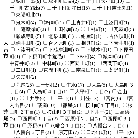
鏡町両出(9)
坂本町西部(2)
千丁町太牟田(10)
千丁町古閑出(7)
千丁町新牟田(15)
千丁町吉王丸(1)
東陽町北(1)
鬼木町(4)
蟹作町(1)
上青井町(1)
上漆田町(1)
上薩摩瀬町(3)
上田代町(2)
上林町(1)
瓦屋町(5)
願成寺町(5)
北泉田町(1)
紺屋町(1)
古仏頂町(1)
人
駒井田町(2)
合ノ原町(1)
相良町(2)
下青井町(1)
吉
下漆田町(2)
下薩摩瀬町(3)
下城本町(1)
下原田
市
町(1)
下原田町字荒毛(1)
下林町(4)
城本町(4)
中青井町(2)
中林町(1)
西間上町(1)
西間下町(4)
二日町(1)
東間下町(1)
南泉田町(1)
蓑野町(1)
矢黒町(2)
荒尾(25)
一部(12)
牛水(17)
大島(5)
大島町３
丁目(4)
大島町４丁目(1)
大平町１丁目(3)
金山
(11)
上井手(6)
上平山(1)
川登(18)
宮内(6)
宮
内出目(7)
蔵満(10)
菰屋(5)
桜山町１丁目(1)
桜
荒
山町２丁目(1)
桜山町３丁目(2)
下井手(21)
高浜
尾
(3)
西原町１丁目(2)
西原町２丁目(2)
西原町３丁
市
目(1)
野原(8)
八幡台１丁目(2)
八幡台２丁目(1)
八幡台３丁目(2)
原万田(7)
日の出町(1)
平山(9)