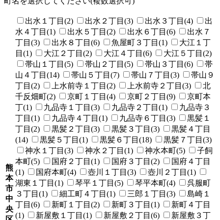
町名を選択してください(複数選択可)
出水１丁目(2)
出水２丁目(3)
出水３丁目(4)
出
水４丁目(1)
出水５丁目(2)
出水６丁目(6)
出水７
丁目(3)
出水８丁目(6)
魚屋町３丁目(1)
大江１丁
目(1)
大江２丁目(2)
大江４丁目(6)
大江５丁目(2)
帯山１丁目(5)
帯山２丁目(5)
帯山３丁目(6)
帯
山４丁目(14)
帯山５丁目(7)
帯山７丁目(3)
帯山９
丁目(2)
上水前寺１丁目(2)
上水前寺２丁目(3)
北
千反畑町(2)
京町１丁目(4)
京町２丁目(9)
京町本
丁(1)
九品寺１丁目(3)
九品寺２丁目(1)
九品寺３
丁目(1)
九品寺４丁目(1)
九品寺６丁目(3)
黒髪１
丁目(2)
黒髪２丁目(3)
黒髪３丁目(3)
黒髪４丁目
(14)
黒髪５丁目(1)
黒髪６丁目(18)
黒髪７丁目(3)
神水１丁目(3)
神水２丁目(1)
神水本町(5)
子飼
本町(5)
国府２丁目(1)
国府３丁目(2)
国府４丁目
熊
(1)
国府本町(4)
壺川１丁目(3)
壺川２丁目(1)
本
湖東１丁目(1)
琴平１丁目(5)
琴平本町(4)
呉服町
市
３丁目(1)
細工町４丁目(1)
三郎１丁目(3)
島崎１
中
丁目(6)
新町１丁目(2)
新町３丁目(1)
新町４丁目
央
(1)
新屋敷１丁目(1)
新屋敷２丁目(6)
新屋敷３丁
区