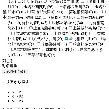
(107)
合志市(192)
下益城郡美里町(8)
玉名郡玉東
町(19)
玉名郡南関町(26)
玉名郡長洲町(67)
玉名郡
熊
和水町(10)
菊池郡大津町(243)
菊池郡菊陽町(106)
本
阿蘇郡南小国町(22)
阿蘇郡小国町(9)
阿蘇郡産山村
(5)
阿蘇郡高森町(47)
阿蘇郡西原村(34)
阿蘇郡南
阿蘇村(160)
上益城郡御船町(76)
上益城郡嘉島町(52)
上益城郡益城町(107)
上益城郡甲佐町(34)
上益城
郡山都町(4)
八代郡氷川町(29)
葦北郡芦北町(9)
葦
北郡津奈木町(3)
球磨郡錦町(12)
球磨郡多良木町(4)
球磨郡相良村(1)
球磨郡山江村(1)
球磨郡あさぎ
り町(21)
天草郡苓北町(3)
閉じる
町名選択
エリアから探す
STEP1
STEP2
STEP3