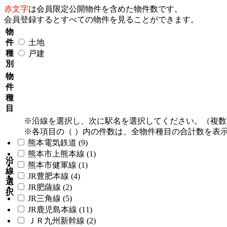
赤文字
は会員限定公開物件を含めた物件数です。
会員登録するとすべての物件を見ることができます。
物
件
土地
種
戸建
別
物
件
種
目
※沿線を選択し、次に駅名を選択してください。（複数
※各項目の（ ）内の件数は、全物件種目の合計数を表
熊本電気鉄道 (9)
熊本市上熊本線 (1)
沿
熊本市健軍線 (1)
線
JR豊肥本線 (4)
選
JR肥薩線 (2)
択
JR三角線 (5)
JR鹿児島本線 (11)
ＪＲ九州新幹線 (2)