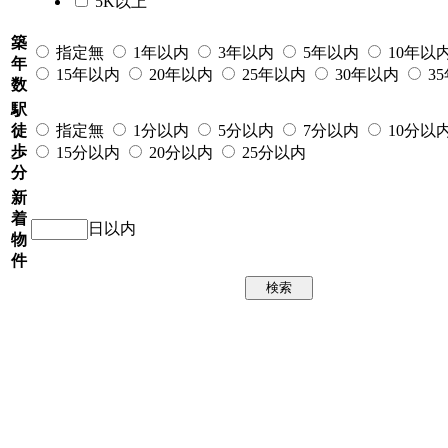
5K以上
築
指定無
1年以内
3年以内
5年以内
10年以
年
15年以内
20年以内
25年以内
30年以内
3
数
駅
徒
指定無
1分以内
5分以内
7分以内
10分以
歩
15分以内
20分以内
25分以内
分
新
着
日以内
物
件