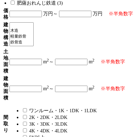
肥薩おれんじ鉄道 (3)
価
万円～
万円
※半角数字
格
建
物
構
造
土
地
2
2
m
～
m
※半角数字
面
積
建
物
2
2
m
～
m
※半角数字
面
積
ワンルーム・1K・1DK・1LDK
間
2K・2DK・2LDK
取
3K・3DK・3LDK
り
4K・4DK・4LDK