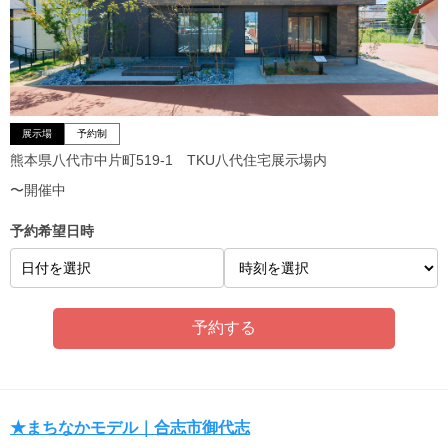
展示場
予約制
熊本県八代市中片町519-1 TKU八代住宅展示場内
〜開催中
予約希望日時
日付を選択
★まちなかモデル｜合志市御代志