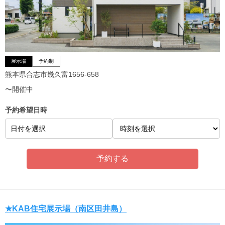
展示場
予約制
熊本県合志市幾久富1656-658
〜開催中
予約希望日時
日付を選択
★KAB住宅展示場（南区田井島）