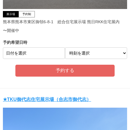
展示場
予約制
熊本県熊本市東区御領6-8-1 総合住宅展示場 熊日RKK住宅展内
〜開催中
予約希望日時
日付を選択
★TKU御代志住宅展示場（合志市御代志）