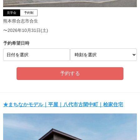
見学会
予約制
熊本県合志市合生
〜2026年10月31日(土)
予約希望日時
日付を選択
★まちなかモデル｜平屋｜八代市古閑中町｜桧家住宅