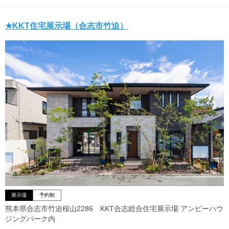
★KKT住宅展示場（合志市竹迫）
展示場
予約制
熊本県合志市竹迫桜山2286 KKT合志総合住宅展示場 アンビーハウ
ジングパーク内