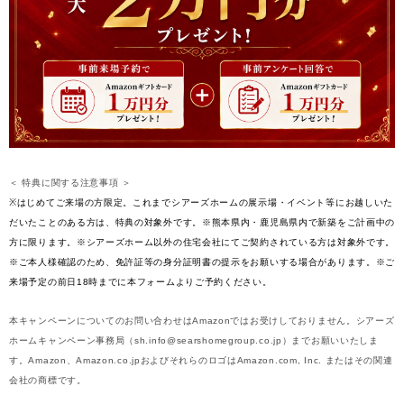
＜ 特典に関する注意事項 ＞
※はじめてご来場の方限定。これまでシアーズホームの展示場・イベント等にお越しいた
だいたことのある方は、特典の対象外です。※熊本県内・鹿児島県内で新築をご計画中の
方に限ります。※シアーズホーム以外の住宅会社にてご契約されている方は対象外です。
※ご本人様確認のため、免許証等の身分証明書の提示をお願いする場合があります。※ご
来場予定の前日18時までに本フォームよりご予約ください。
本キャンペーンについてのお問い合わせはAmazonではお受けしておりません。シアーズ
ホームキャンペーン事務局（sh.info@searshomegroup.co.jp）までお願いいたしま
す。Amazon、Amazon.co.jpおよびそれらのロゴはAmazon.com, Inc. またはその関連
会社の商標です。