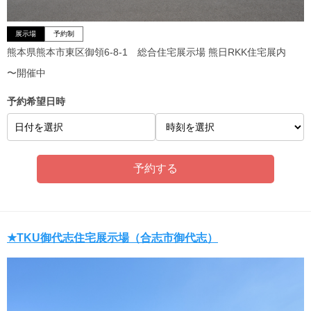
展示場
予約制
熊本県熊本市東区御領6-8-1 総合住宅展示場 熊日RKK住宅展内
〜開催中
予約希望日時
日付を選択
★TKU御代志住宅展示場（合志市御代志）