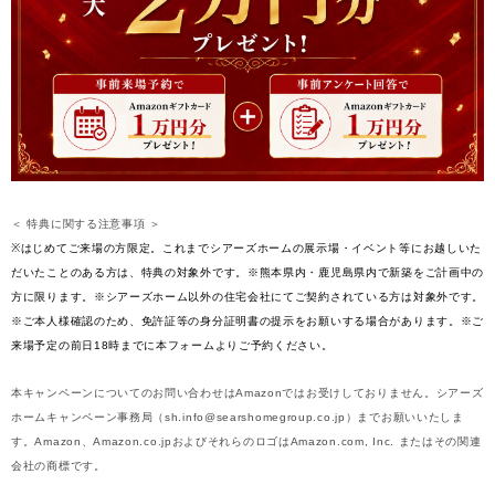
＜ 特典に関する注意事項 ＞
※はじめてご来場の方限定。これまでシアーズホームの展示場・イベント等にお越しいた
だいたことのある方は、特典の対象外です。※熊本県内・鹿児島県内で新築をご計画中の
方に限ります。※シアーズホーム以外の住宅会社にてご契約されている方は対象外です。
※ご本人様確認のため、免許証等の身分証明書の提示をお願いする場合があります。※ご
来場予定の前日18時までに本フォームよりご予約ください。
本キャンペーンについてのお問い合わせはAmazonではお受けしておりません。シアーズ
ホームキャンペーン事務局（sh.info@searshomegroup.co.jp）までお願いいたしま
す。Amazon、Amazon.co.jpおよびそれらのロゴはAmazon.com, Inc. またはその関連
会社の商標です。