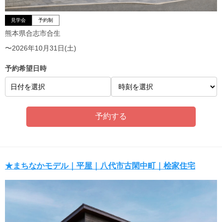
見学会
予約制
熊本県合志市合生
〜2026年10月31日(土)
予約希望日時
日付を選択
★まちなかモデル｜平屋｜八代市古閑中町｜桧家住宅