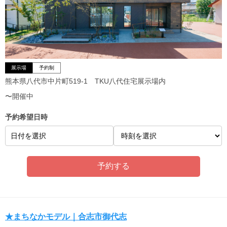
展示場
予約制
熊本県八代市中片町519-1 TKU八代住宅展示場内
〜開催中
予約希望日時
日付を選択
★まちなかモデル｜合志市御代志