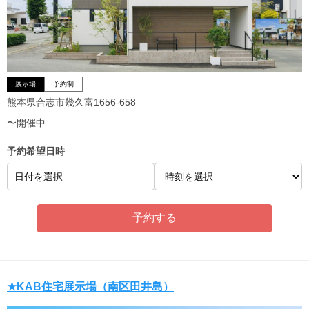
展示場
予約制
熊本県合志市幾久富1656-658
〜開催中
予約希望日時
日付を選択
★KAB住宅展示場（南区田井島）