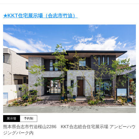
★KKT住宅展示場（合志市竹迫）
展示場
予約制
熊本県合志市竹迫桜山2286 KKT合志総合住宅展示場 アンビーハウ
ジングパーク内