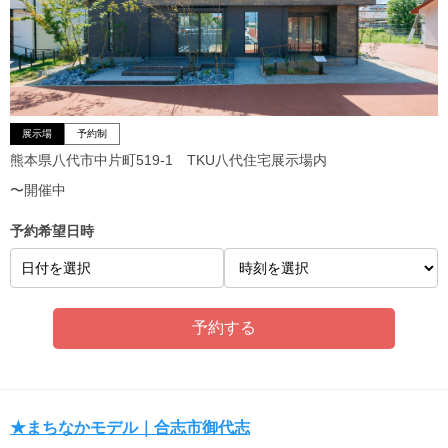
展示場
予約制
熊本県八代市中片町519-1 TKU八代住宅展示場内
〜開催中
予約希望日時
日付を選択
★まちなかモデル｜合志市御代志