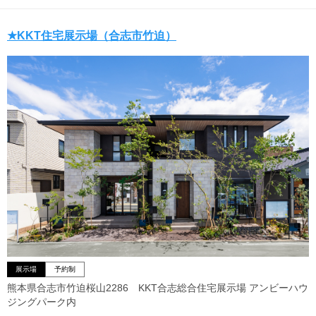
★KKT住宅展示場（合志市竹迫）
展示場
予約制
熊本県合志市竹迫桜山2286 KKT合志総合住宅展示場 アンビーハウ
ジングパーク内