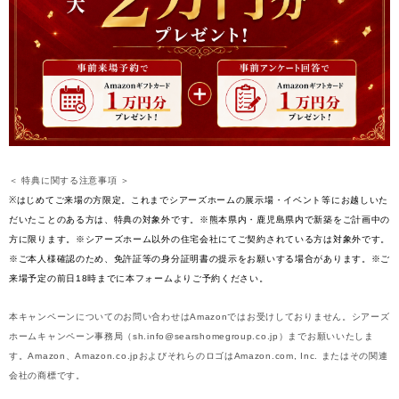
＜ 特典に関する注意事項 ＞
※はじめてご来場の方限定。これまでシアーズホームの展示場・イベント等にお越しいた
だいたことのある方は、特典の対象外です。※熊本県内・鹿児島県内で新築をご計画中の
方に限ります。※シアーズホーム以外の住宅会社にてご契約されている方は対象外です。
※ご本人様確認のため、免許証等の身分証明書の提示をお願いする場合があります。※ご
来場予定の前日18時までに本フォームよりご予約ください。
本キャンペーンについてのお問い合わせはAmazonではお受けしておりません。シアーズ
ホームキャンペーン事務局（sh.info@searshomegroup.co.jp）までお願いいたしま
す。Amazon、Amazon.co.jpおよびそれらのロゴはAmazon.com, Inc. またはその関連
会社の商標です。