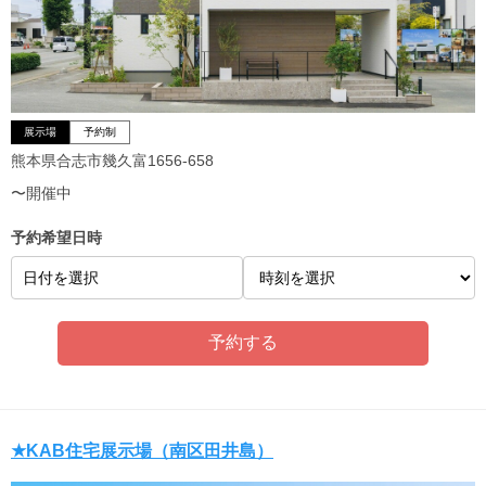
展示場
予約制
熊本県合志市幾久富1656-658
〜開催中
予約希望日時
日付を選択
★KAB住宅展示場（南区田井島）