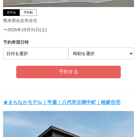
見学会
予約制
熊本県合志市合生
〜2026年10月31日(土)
予約希望日時
日付を選択
★まちなかモデル｜平屋｜八代市古閑中町｜桧家住宅