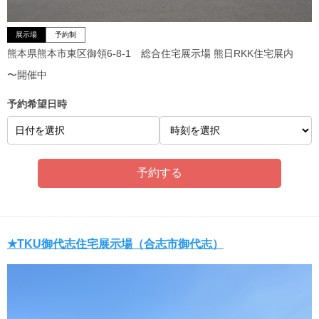
展示場
予約制
熊本県熊本市東区御領6-8-1 総合住宅展示場 熊日RKK住宅展内
〜開催中
予約希望日時
日付を選択
★TKU御代志住宅展示場（合志市御代志）