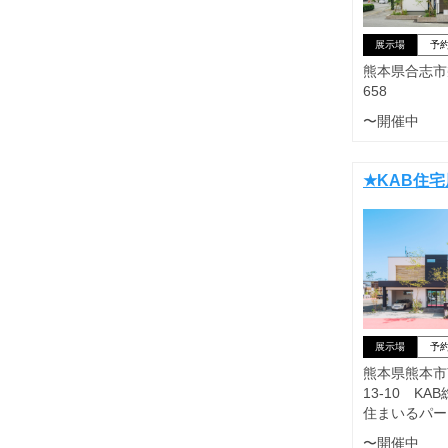
展示場
予
熊本県合志市幾
658
〜開催中
★KAB住
展示場
予
熊本県熊本市
13-10 K
住まいるパー
〜開催中