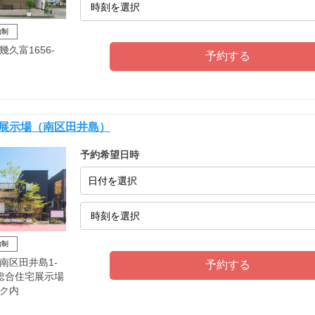
約制
久富1656-
宅展示場（南区田井島）
予約希望日時
日付を選択
約制
南区田井島1-
AB総合住宅展示場
ク内