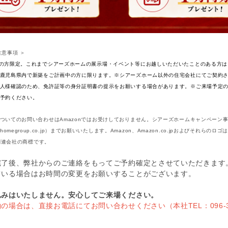
注意事項 ＞
の方限定。これまでシアーズホームの展示場・イベント等にお越しいただいたことのある方は
鹿児島県内で新築をご計画中の方に限ります。※シアーズホーム以外の住宅会社にてご契約
人様確認のため、免許証等の身分証明書の提示をお願いする場合があります。※ご来場予定の
予約ください。
ついてのお問い合わせはAmazonではお受けしておりません。シアーズホームキャンペーン
arshomegroup.co.jp）までお願いいたします。Amazon、Amazon.co.jpおよびそれらのロゴはA
の関連会社の商標です。
完了後、弊社からのご連絡をもってご予約確定とさせていただきます
ている場合はお時間の変更をお願いすることがございます。
込みはいたしません。安心してご来場ください。
の場合は、直接お電話にてお問い合わせください（本社TEL：096-37