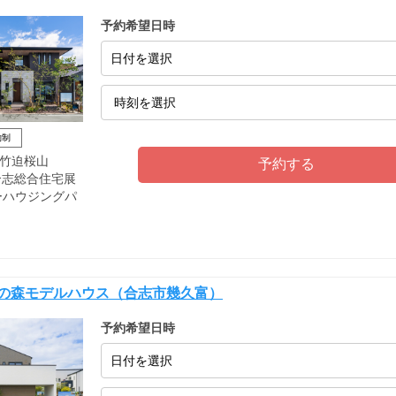
予約希望日時
日付を選択
約制
竹迫桜山
T合志総合住宅展
ーハウジングパ
 光の森モデルハウス（合志市幾久富）
予約希望日時
日付を選択