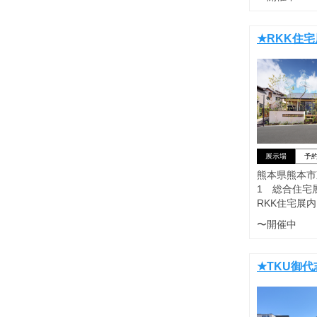
★RKK住
展示場
予
熊本県熊本市東
1 総合住宅
RKK住宅展内
〜開催中
★TKU御