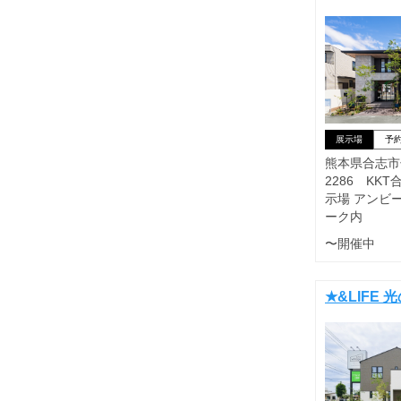
展示場
予
熊本県合志市
2286 KK
示場 アンビ
ーク内
〜開催中
★&LIFE