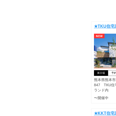
★TKU住
展示場
予
熊本県熊本市
847 TKU
ランド内
〜開催中
★KKT住