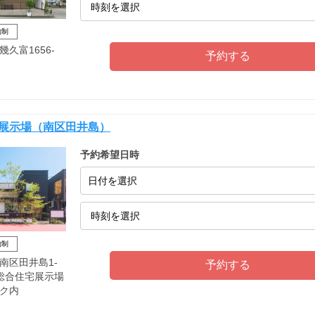
約制
久富1656-
宅展示場（南区田井島）
予約希望日時
日付を選択
約制
南区田井島1-
AB総合住宅展示場
ク内