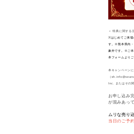
＜ 特典に関する
※はじめてご来場
す。※熊本県内・
象外です。※ご本
本フォームよりご
本キャンペーンに
（sh.info@se
Inc. またはそ
お申し込み
が混みあっ
ムリな売り
当日のご予約