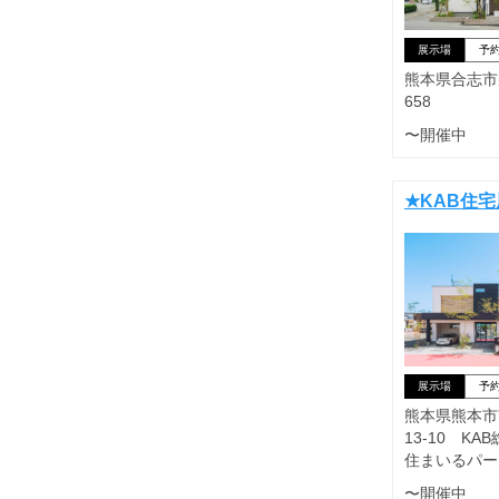
展示場
予
熊本県合志市幾
658
〜開催中
★KAB住
展示場
予
熊本県熊本市
13-10 K
住まいるパー
〜開催中