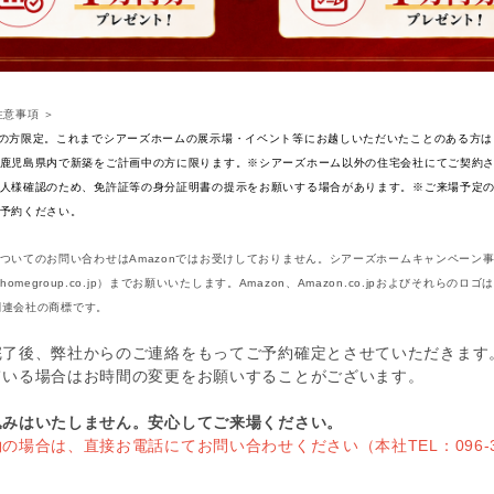
注意事項 ＞
の方限定。これまでシアーズホームの展示場・イベント等にお越しいただいたことのある方は
鹿児島県内で新築をご計画中の方に限ります。※シアーズホーム以外の住宅会社にてご契約
人様確認のため、免許証等の身分証明書の提示をお願いする場合があります。※ご来場予定の
予約ください。
ついてのお問い合わせはAmazonではお受けしておりません。シアーズホームキャンペーン
arshomegroup.co.jp）までお願いいたします。Amazon、Amazon.co.jpおよびそれらのロゴはA
の関連会社の商標です。
完了後、弊社からのご連絡をもってご予約確定とさせていただきます
ている場合はお時間の変更をお願いすることがございます。
込みはいたしません。安心してご来場ください。
の場合は、直接お電話にてお問い合わせください（本社TEL：096-37