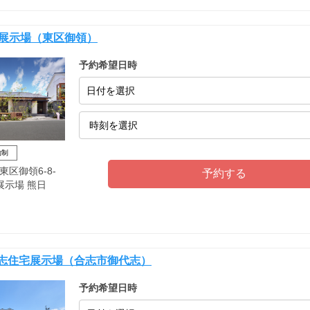
宅展示場（東区御領）
予約希望日時
日付を選択
約制
区御領6-8-
展示場 熊日
代志住宅展示場（合志市御代志）
予約希望日時