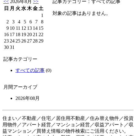
<<
2026年8月
>>
記事カテゴリー：すべての記事
日
月
火
水
木
金
土
対象の記事はありません。
1
2
3
4
5
6
7
8
9
10
11
12
13
14
15
16
17
18
19
20
21
22
23
24
25
26
27
28
29
30
31
記事カテゴリー
すべての記事
(0)
月間アーカイブ
2026年08月
住まい／不動産／住宅／居住用不動産／住み替え物件／投資
用物件／アパート経営／マンション経営／収益アパート／収
益マンション／買替え情報の物件検索にご活用ください。