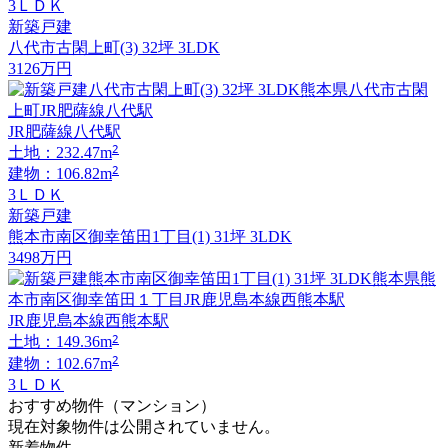
3ＬＤＫ
新築戸建
八代市古閑上町(3) 32坪 3LDK
3126
万円
JR肥薩線八代駅
2
土地：232.47m
2
建物：106.82m
3ＬＤＫ
新築戸建
熊本市南区御幸笛田1丁目(1) 31坪 3LDK
3498
万円
JR鹿児島本線西熊本駅
2
土地：149.36m
2
建物：102.67m
3ＬＤＫ
おすすめ物件（マンション）
現在対象物件は公開されていません。
新着物件