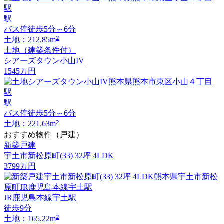
駅
バス停徒歩5分～6分
2
土地：212.85m
土地（建築条件付）
シアーズタウン小山IV
1545
万円
駅
バス停徒歩5分～6分
2
土地：221.63m
おすすめ物件（戸建）
新築戸建
宇土市新松原町(33) 32坪 4LDK
3799
万円
JR鹿児島本線宇土駅
徒歩9分
2
土地：165.22m