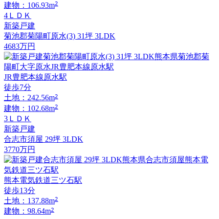
2
建物：106.93m
4ＬＤＫ
新築戸建
菊池郡菊陽町原水(3) 31坪 3LDK
4683
万円
JR豊肥本線原水駅
徒歩7分
2
土地：242.56m
2
建物：102.68m
3ＬＤＫ
新築戸建
合志市須屋 29坪 3LDK
3770
万円
熊本電気鉄道三ツ石駅
徒歩13分
2
土地：137.88m
2
建物：98.64m