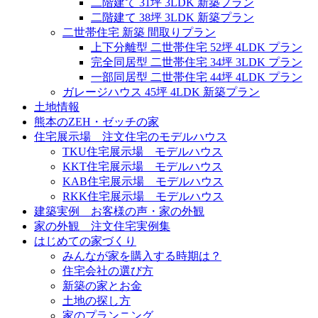
二階建て 31坪 3LDK 新築プラン
二階建て 38坪 3LDK 新築プラン
二世帯住宅 新築 間取りプラン
上下分離型 二世帯住宅 52坪 4LDK プラン
完全同居型 二世帯住宅 34坪 3LDK プラン
一部同居型 二世帯住宅 44坪 4LDK プラン
ガレージハウス 45坪 4LDK 新築プラン
土地情報
熊本のZEH・ゼッチの家
住宅展示場 注文住宅のモデルハウス
TKU住宅展示場 モデルハウス
KKT住宅展示場 モデルハウス
KAB住宅展示場 モデルハウス
RKK住宅展示場 モデルハウス
建築実例 お客様の声・家の外観
家の外観 注文住宅実例集
はじめての家づくり
みんなが家を購入する時期は？
住宅会社の選び方
新築の家とお金
土地の探し方
家のプランニング