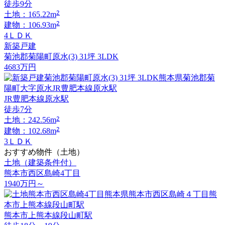
徒歩9分
2
土地：165.22m
2
建物：106.93m
4ＬＤＫ
新築戸建
菊池郡菊陽町原水(3) 31坪 3LDK
4683
万円
JR豊肥本線原水駅
徒歩7分
2
土地：242.56m
2
建物：102.68m
3ＬＤＫ
おすすめ物件（土地）
土地（建築条件付）
熊本市西区島崎4丁目
1940
万円
～
熊本市上熊本線段山町駅