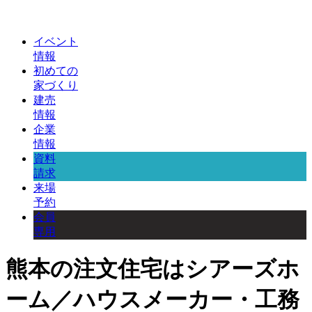
イベント
情報
初めての
家づくり
建売
情報
企業
情報
資料
請求
来場
予約
会員
専用
熊本の注文住宅はシアーズホ
ーム／ハウスメーカー・工務