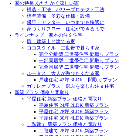
家の特長 あたたかく涼しい家
構造・工法 パワープロテクト工法
標準装備 多彩な仕様・設備
保証・アフター いつまでも快適に
家づくりフロー 住宅ができるまで
ラインナップ 熊本の注文住宅
環 建築士と建てる家
ココスタイル 二世帯で暮らす家
完全分離型 二世帯住宅 間取りプラン
一部同居型 二世帯住宅 間取りプラン
完全同居型 二世帯住宅 間取りプラン
ルータス 大人が遊びたくなる家
戸建住宅 42坪 3LDK 間取りプラン
ガリレオプラス 選ぶを楽しむ注文住宅
新築プラン 価格と間取り
平屋住宅 新築プラン 価格と間取り
平屋住宅 24坪 2LDK 新築プラン
平屋住宅 28坪 3LDK 新築プラン
平屋住宅 30坪 4LDK 新築プラン
二階建て 新築プラン 価格と間取り
二階建て 28坪 3LDK 新築プラン