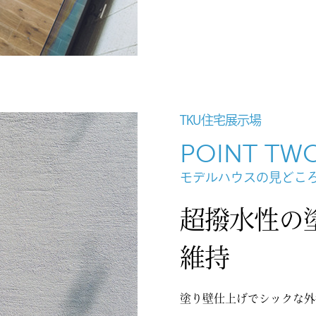
TKU住宅展示場
POINT TW
モデルハウスの見どこ
超撥水性の
維持
塗り壁仕上げでシックな外