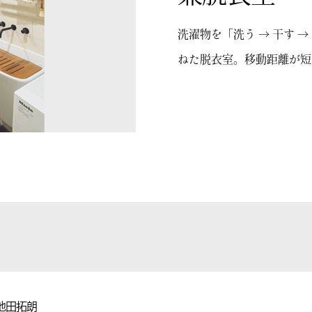
洗濯物を「洗う → 干す 
ねた脱衣室。移動距離が短
 池田拓朗