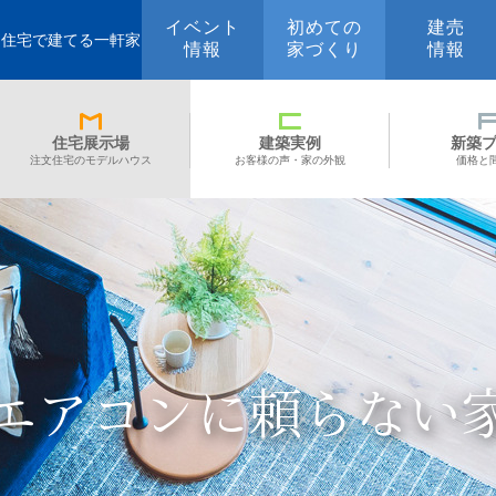
イベント
初めての
建売
文住宅で建てる一軒家
情報
家づくり
情報
住宅展示場
建築実例
新築
注文住宅のモデルハウス
お客様の声・家の外観
価格と
エアコンに頼らない