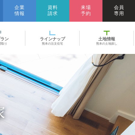
企業
資料
来場
会員
情報
請求
予約
専用
プラン
ラインナップ
土地情報
間取り
熊本の注文住宅
熊本の土地探し
家