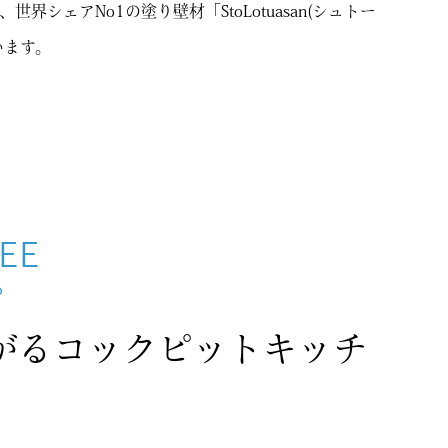
界シェアNo1の塗り壁材「StoLotuasan(シュトー
います。
EE
ろ
がるコックピットキッチ