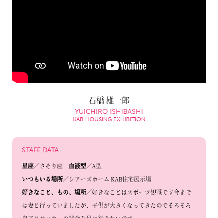
石橋 雄一郎
YUICHIRO ISHIBASHI
KAB HOUSING EXHIBITION
STAFF DATA
星座
／さそり座
血液型
／A型
いつもいる場所
／シアーズホーム KAB住宅展示場
好きなこと、もの、場所
／好きなことはスポーツ観戦です今まで
は妻と行っていましたが、子供が大きくなってきたのでそろそろ