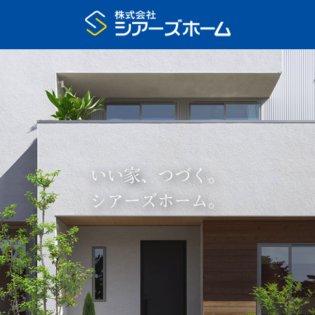
いい家、つづく。
シアーズホーム。
プラン集申込
展示場予約
家の特長
いい家、つづく
住宅展示場
注文住宅のモデルハウス
まちなかモデルハウス
リアルサイズ