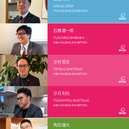
KAZUKI UEDA
TKU HOUSING EXHIBITION
石橋 雄一郎
YUICHIRO ISHIBASHI
KAB HOUSING EXHIBITION
汐月 哲夫
TETSUO SHIOTSUKI
KAB HOUSING EXHIBITION
汐月 利光
TOSHIMITSU SHIOTSUKI
KAB HOUSING EXHIBITION
角田 雄大