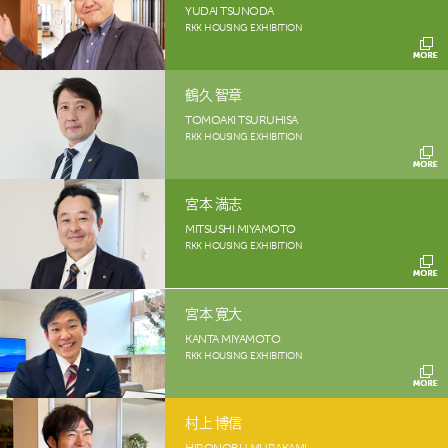
YUDAI TSUNODA
RKK HOUSING EXHIBITION
鶴久 智章
TOMOAKI TSURUHISA
RKK HOUSING EXHIBITION
宮本 満志
MITSUSHI MIYAMOTO
RKK HOUSING EXHIBITION
宮本 寛大
KANTA MIYAMOTO
RKK HOUSING EXHIBITION
村上 博信
HIRONOBU MURAKAMI