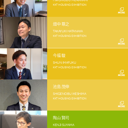
KKT HOUSING EXHIBITION
畑中 尊之
TAKAYUKI HATANAKA
KKT HOUSING EXHIBITION
今福 駿
SHUN IMAFUKU
KKT HOUSING EXHIBITION
池島 茂伸
SHIGENOBU IKESHIMA
KKT HOUSING EXHIBITION
陶山 賢司
KENJI SUYAMA