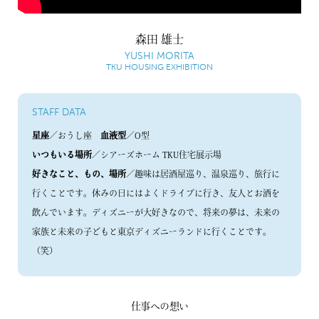
森田 雄士
YUSHI MORITA
TKU HOUSING EXHIBITION
STAFF DATA
星座
／おうし座
血液型
／O型
いつもいる場所
／シアーズホーム TKU住宅展示場
好きなこと、もの、場所
／趣味は居酒屋巡り、温泉巡り、旅行に
行くことです。休みの日にはよくドライブに行き、友人とお酒を
飲んでいます。ディズニーが大好きなので、将来の夢は、未来の
家族と未来の子どもと東京ディズニーランドに行くことです。
（笑）
仕事への想い