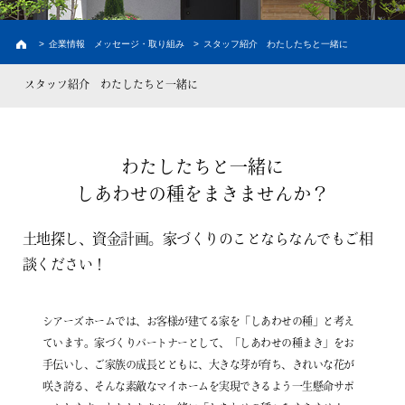
建築実例
お客様の声・家の外観
>
企業情報 メッセージ・取り組み
>
スタッフ紹介 わたしたちと一緒に
新築プラン
価格と間取り
スタッフ紹介 わたしたちと一緒に
ラインナップ
熊本の注文住宅
土地情報
熊本の土地探し
わたしたちと一緒に
しあわせの種をまきませんか？
イベント情報
土地探し、資金計画。家づくりのことならなんでもご相
初めての家づくり
談ください！
建売情報
シアーズホームでは、お客様が建てる家を「しあわせの種」と考え
資料請求
ています。家づくりパートナーとして、「しあわせの種まき」をお
手伝いし、ご家族の成長とともに、大きな芽が育ち、きれいな花が
会員限定コンテンツ
咲き誇る、そんな素敵なマイホームを実現できるよう一生懸命サポ