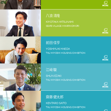
八浪 清隆
KIYOTAKA YATSUNAMI
SEARS VILLAGE HIKARINOMORI
前田 佳亨
YOSHIYUKI MAEDA
TKU MIYOSHI HOUSING EXHIBITION
江﨑 駿
SHUN EZAKI
TKU MIYOSHI HOUSING EXHIBITION
齋藤 健太郎
KENTARO SAITO
TKU MIYOSHI HOUSING EXHIBITION