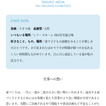
TAKURO IKEDA
TKU HOUSING EXHIBITION
STAFF DATA
星座
／さそり座
血液型
／A型
いつもいる場所
／シアーズホーム TKU住宅展示場
好きなこと、もの、場所
／家で子どもの面倒をみることが楽しみ
のひとつです。まだ産まれたばかりですが時間が経つのを忘れる
くらい何時間もながめています。日に日に成長している姿が私の
活力です。
仕事への想い
家づくりは、一生に一度か二度の大きい買い物といわれます。成功する家
づくりとするためにはお客様と私たち営業のより良い関係が大切であると
思います。実際にご計画される中で間取りや資金計画など不安なことがた