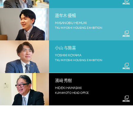
邊牟木 優暢
MASANOBU HEMUKI
TKU MIYOSHI HOUSING EXHIBITION
小山 与施喜
YOSHIKI KOYAMA
TKU MIYOSHI HOUSING EXHIBITION
濱﨑 秀樹
HIDEKI HAMASAKI
KUMAMOTO HEAD OFFCE