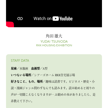
角田 雄大
YUDAI TSUNODA
RKK HOUSING EXHIBITION
STAFF DATA
星座
／水瓶座
血液型
／A型
いつもいる場所
／シアーズホーム RKK住宅展示場
好きなこと、もの、場所
／趣味は読書です。ビジネス・歴史・小
説・漫画ジャンル問わずなんでも読みます。読み始めると周りの
声が一切聞こえなくなりますが….お勧めの本がありましたら、是
非教えて下さい。