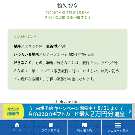
鶴久 智章
TOMOAKI TSURUHISA
RKK HOUSING EXHIBITION
STAFF DATA
星座
／おひつじ座
血液型
／A型
いつもいる場所
／シアーズホーム RKK住宅展示場
好きなこと、もの、場所
／好きなことは、旅行です。子どもが小
さな頃は、年に1～2回は家族旅行に行っていました。旅先の初め
ての新鮮な空間や、子供の笑顔が刺激になります。
仕事への想い
わからないことがあったら、なんでも相談していただくこと。住まいは、
完成品ではない高価な買い物です。ほとんどの方が、初めての経験です。
ホーム
プラン集申込
展示場予約
ご家族様それぞれの家族構成や、ライフスタイル、お好みにより出来上が