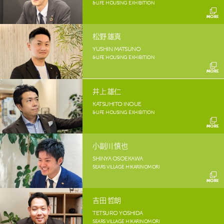
&LIFE HOUSING EXHIBITION
松野 雄真
YUSHIN MATSUNO
&LIFE HOUSING EXHIBITION
井上 雄仁
KATSUHITO INOUE
&LIFE HOUSING EXHIBITION
小副川 慎也
SHINYA OSOEKAWA
SEARS VILLAGE HIKARINOMORI
吉田 哲朗
TETSURO YOSHIDA
SEARS VILLAGE HIKARINOMORI