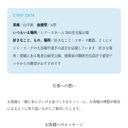
STAFF DATA
星座
／山羊座
血液型
／A型
いつもいる場所
／シアーズホーム TKU住宅展示場
好きなこと、もの、場所
／好きなこと：スポーツ鑑賞、とくにメ
ジャーリーグの大谷翔平選手の試合を応援しています 好きな場
所：愛媛にある亀老山展望公園、建築家の隈研吾氏設計で展望デ
ッキからの眺望がおすすめです
仕事への想い
お客様と一緒に歩んでいける家づくりをモットーに、お客様の理想が現実
になるように寄り添いながらご案内いたします。
お客様へのメッセージ