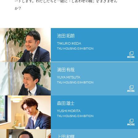
ートします。わたしたちと一緒に「しあわせの種」をまきません
企業情報
か？
プライバシーポリシー
サイトマップ
池田 拓朗
TAKURO IKEDA
TKU HOUSING EXHIBITION
満田 有哉
YUYA MITSUTA
TKU HOUSING EXHIBITION
森田 雄士
YUSHI MORITA
TKU HOUSING EXHIBITION
上田 和輝