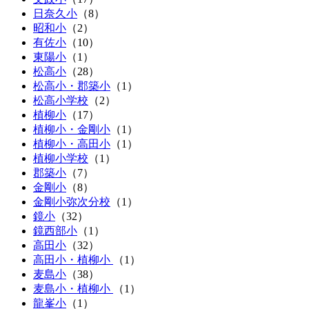
日奈久小
（
8
）
昭和小
（
2
）
有佐小
（
10
）
東陽小
（
1
）
松高小
（
28
）
松高小・郡築小
（
1
）
松高小学校
（2）
植柳小
（
17
）
植柳小・金剛小
（
1
）
植柳小・高田小
（
1
）
植柳小学校
（1）
郡築小
（
7
）
金剛小
（
8
）
金剛小弥次分校
（
1
）
鏡小
（
32
）
鏡西部小
（
1
）
高田小
（
32
）
高田小・植柳小
（
1
）
麦島小
（
38
）
麦島小・植柳小
（
1
）
龍峯小
（
1
）