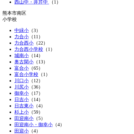
西山中・井芹中
（
1
）
熊本市南区
小学校
中緑小
（
3
）
力合小
（
11
）
力合西小
（
22
）
力合西小学校
（1）
城南小
（
14
）
奥古閑小
（
13
）
富合小
（
65
）
富合小学校
（1）
川口小
（
12
）
川尻小
（
36
）
御幸小
（
17
）
日吉小
（
14
）
日吉東小
（
4
）
杉上小
（
59
）
田迎南小
（
5
）
田迎南小・御幸小
（
4
）
田迎小
（
4
）