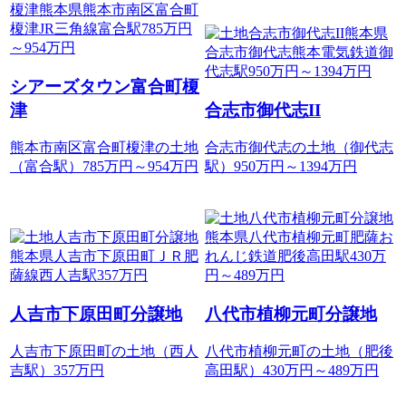
シアーズタウン富合町榎
津
合志市御代志II
熊本市南区富合町榎津の土地
合志市御代志の土地（御代志
（富合駅）785
万円
～
954
万円
駅）950
万円
～
1394
万円
人吉市下原田町分譲地
八代市植柳元町分譲地
人吉市下原田町の土地（西人
八代市植柳元町の土地（肥後
吉駅）357
万円
高田駅）430
万円
～
489
万円