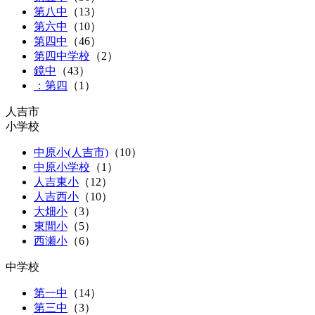
第八中
（
13
）
第六中
（
10
）
第四中
（
46
）
第四中学校
（2）
鏡中
（
43
）
：第四
（1）
人吉市
小学校
中原小(人吉市)
（
10
）
中原小学校
（1）
人吉東小
（
12
）
人吉西小
（
10
）
大畑小
（
3
）
東間小
（
5
）
西瀬小
（
6
）
中学校
第一中
（
14
）
第三中
（
3
）