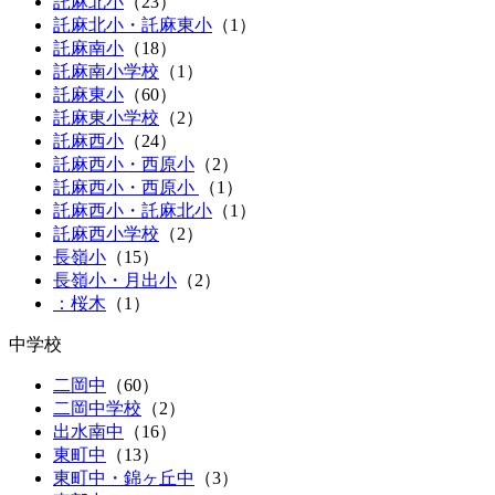
託麻北小
（
23
）
託麻北小・託麻東小
（
1
）
託麻南小
（
18
）
託麻南小学校
（1）
託麻東小
（
60
）
託麻東小学校
（2）
託麻西小
（
24
）
託麻西小・西原小
（
2
）
託麻西小・西原小
（
1
）
託麻西小・託麻北小
（
1
）
託麻西小学校
（2）
長嶺小
（
15
）
長嶺小・月出小
（
2
）
：桜木
（1）
中学校
二岡中
（
60
）
二岡中学校
（2）
出水南中
（
16
）
東町中
（
13
）
東町中・錦ヶ丘中
（
3
）