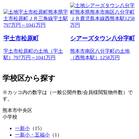
宇土市松原町
シアーズタウン八分字町
宇土市松原町の土地（宇土
熊本市南区八分字町の土地
駅）797
万円
～
1041
万円
（西熊本駅）1258
万円
学校区から探す
※カッコ内の数字は（一般公開件数/会員様閲覧物件数）で
す。
熊本市中央区
小学校
一新小
（
15
）
一新小・五福小
（
1
）