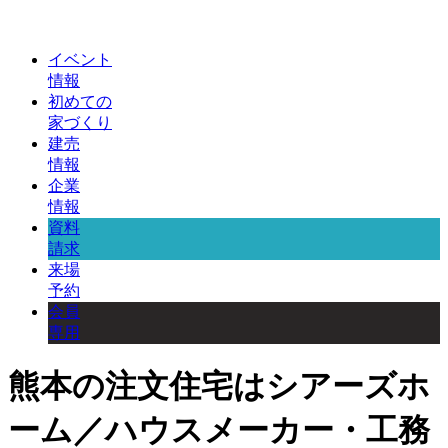
イベント
情報
初めての
家づくり
建売
情報
企業
情報
資料
請求
来場
予約
会員
専用
熊本の注文住宅はシアーズホ
ーム／ハウスメーカー・工務