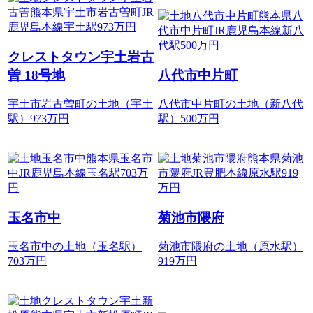
クレストタウン宇土岩古
曽 18号地
八代市中片町
宇土市岩古曽町の土地（宇土
八代市中片町の土地（新八代
駅）973
万円
駅）500
万円
玉名市中
菊池市隈府
玉名市中の土地（玉名駅）
菊池市隈府の土地（原水駅）
703
万円
919
万円