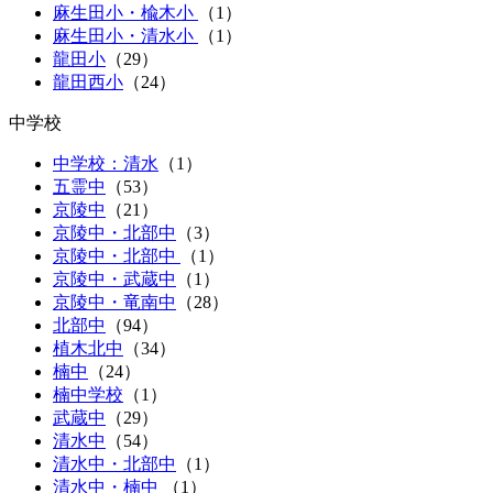
麻生田小・楡木小
（
1
）
麻生田小・清水小
（
1
）
龍田小
（
29
）
龍田西小
（
24
）
中学校
中学校：清水
（1）
五霊中
（
53
）
京陵中
（
21
）
京陵中・北部中
（
3
）
京陵中・北部中
（
1
）
京陵中・武蔵中
（
1
）
京陵中・竜南中
（
28
）
北部中
（
94
）
植木北中
（
34
）
楠中
（
24
）
楠中学校
（1）
武蔵中
（
29
）
清水中
（
54
）
清水中・北部中
（
1
）
清水中・楠中
（
1
）