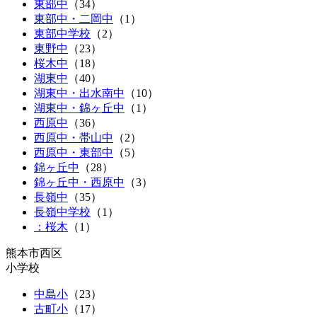
東部中
（
34
）
東部中・二岡中
（
1
）
東部中学校
（2）
東野中
（
23
）
桜木中
（
18
）
湖東中
（
40
）
湖東中・出水南中
（
10
）
湖東中・錦ヶ丘中
（
1
）
西原中
（
36
）
西原中・帯山中
（
2
）
西原中・東部中
（
5
）
錦ヶ丘中
（
28
）
錦ヶ丘中・西原中
（
3
）
長嶺中
（
35
）
長嶺中学校
（1）
：桜木
（1）
熊本市西区
小学校
中島小
（
23
）
古町小
（
17
）