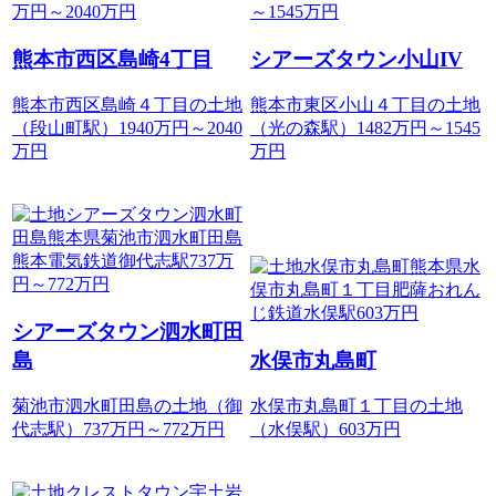
熊本市西区島崎4丁目
シアーズタウン小山IV
熊本市西区島崎４丁目の土地
熊本市東区小山４丁目の土地
（段山町駅）1940
万円
～
2040
（光の森駅）1482
万円
～
1545
万円
万円
シアーズタウン泗水町田
島
水俣市丸島町
菊池市泗水町田島の土地（御
水俣市丸島町１丁目の土地
代志駅）737
万円
～
772
万円
（水俣駅）603
万円