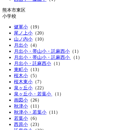
熊本市東区
小学校
健軍小
（
19
）
尾ノ上小
（
20
）
山ノ内小
（
10
）
月出小
（
4
）
月出小・帯山小・託麻西小
（
1
）
月出小・帯山小・託麻西小
（
1
）
月出小・託麻西小
（
1
）
東町小
（
13
）
桜木小
（
5
）
桜木東小
（
7
）
泉ヶ丘小
（
22
）
泉ヶ丘小・若葉小
（
1
）
画図小
（
26
）
秋津小
（
11
）
秋津小・若葉小
（
11
）
若葉小
（
6
）
西原小
（
23
）