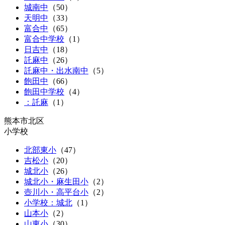
城南中
（
50
）
天明中
（
33
）
富合中
（
65
）
富合中学校
（1）
日吉中
（
18
）
託麻中
（
26
）
託麻中・出水南中
（
5
）
飽田中
（
66
）
飽田中学校
（4）
：託麻
（1）
熊本市北区
小学校
北部東小
（
47
）
吉松小
（
20
）
城北小
（
26
）
城北小・麻生田小
（
2
）
壺川小・高平台小
（
2
）
小学校：城北
（1）
山本小
（
2
）
山東小
（
30
）