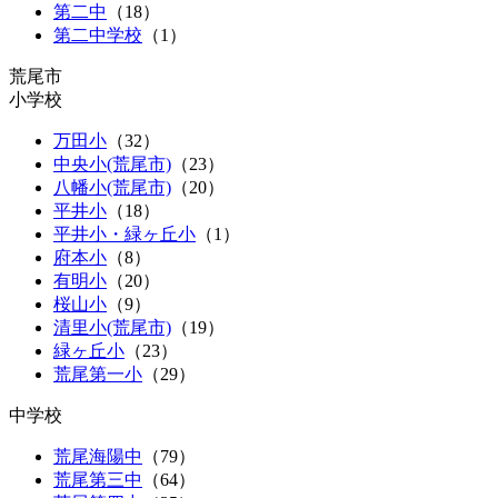
第二中
（
18
）
第二中学校
（1）
荒尾市
小学校
万田小
（
32
）
中央小(荒尾市)
（
23
）
八幡小(荒尾市)
（
20
）
平井小
（
18
）
平井小・緑ヶ丘小
（
1
）
府本小
（
8
）
有明小
（
20
）
桜山小
（
9
）
清里小(荒尾市)
（
19
）
緑ヶ丘小
（
23
）
荒尾第一小
（
29
）
中学校
荒尾海陽中
（
79
）
荒尾第三中
（
64
）