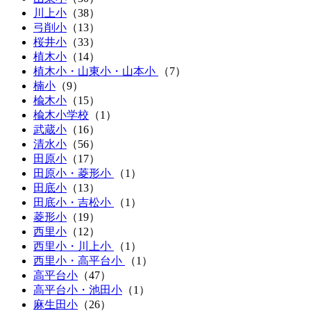
川上小
（
38
）
弓削小
（
13
）
桜井小
（
33
）
植木小
（
14
）
植木小・山東小・山本小
（
7
）
楠小
（
9
）
楡木小
（
15
）
楡木小学校
（1）
武蔵小
（
16
）
清水小
（
56
）
田原小
（
17
）
田原小・菱形小
（
1
）
田底小
（
13
）
田底小・吉松小
（
1
）
菱形小
（
19
）
西里小
（
12
）
西里小・川上小
（
1
）
西里小・高平台小
（
1
）
高平台小
（
47
）
高平台小・池田小
（
1
）
麻生田小
（
26
）