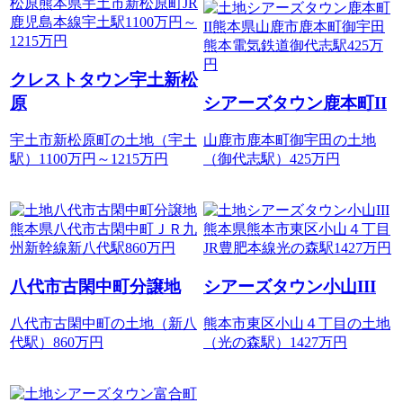
クレストタウン宇土新松
原
シアーズタウン鹿本町II
宇土市新松原町の土地（宇土
山鹿市鹿本町御宇田の土地
駅）1100
万円
～
1215
万円
（御代志駅）425
万円
八代市古閑中町分譲地
シアーズタウン小山III
八代市古閑中町の土地（新八
熊本市東区小山４丁目の土地
代駅）860
万円
（光の森駅）1427
万円