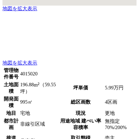
地図を拡大表示
地図を拡大表示
管理物
4015020
件番号
2
土地面
196.88
m
（59.55
坪単価
5.99
万円
積
坪）
開発面
995㎡
総区画数
4区画
積
地目
宅地
現況
更地
都市計
用途地域 建ぺい率
無指定
非線引区域
画
容積率
70%/200%
接道
取引態様
売主