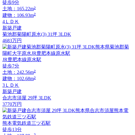
徒歩9分
2
土地：165.22m
2
建物：106.93m
4ＬＤＫ
新築戸建
菊池郡菊陽町原水(3) 31坪 3LDK
4683
万円
JR豊肥本線原水駅
徒歩7分
2
土地：242.56m
2
建物：102.68m
3ＬＤＫ
新築戸建
合志市須屋 29坪 3LDK
3770
万円
熊本電気鉄道三ツ石駅
徒歩13分
2