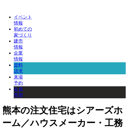
イベント
情報
初めての
家づくり
建売
情報
企業
情報
資料
請求
来場
予約
会員
専用
熊本の注文住宅はシアーズホ
ーム／ハウスメーカー・工務