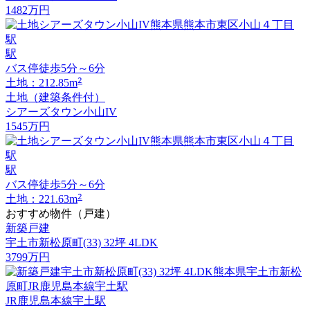
1482
万円
駅
バス停徒歩5分～6分
2
土地：212.85m
土地（建築条件付）
シアーズタウン小山IV
1545
万円
駅
バス停徒歩5分～6分
2
土地：221.63m
おすすめ物件（戸建）
新築戸建
宇土市新松原町(33) 32坪 4LDK
3799
万円
JR鹿児島本線宇土駅