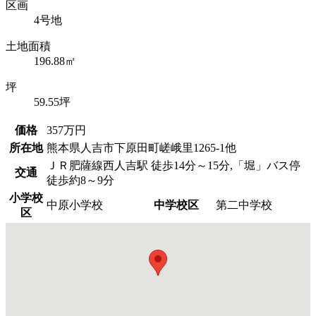
区画
4号地
土地面積
196.88㎡
坪
59.55坪
価格
357
万円
所在地
熊本県人吉市下原田町嵯峨里1265-1他
ＪＲ肥薩線西人吉駅 徒歩14分～15分,「堀」バス停
交通
徒歩約8～9分
小学校
中原小学校
中学校区
第二中学校
区