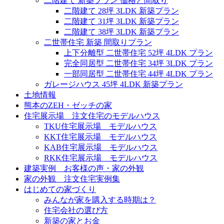
二階建て 新築プラン 価格と間取り
二階建て 28坪 3LDK 新築プラン
二階建て 31坪 3LDK 新築プラン
二階建て 38坪 3LDK 新築プラン
二世帯住宅 新築 間取りプラン
上下分離型 二世帯住宅 52坪 4LDK プラン
完全同居型 二世帯住宅 34坪 3LDK プラン
一部同居型 二世帯住宅 44坪 4LDK プラン
ガレージハウス 45坪 4LDK 新築プラン
土地情報
熊本のZEH・ゼッチの家
住宅展示場 注文住宅のモデルハウス
TKU住宅展示場 モデルハウス
KKT住宅展示場 モデルハウス
KAB住宅展示場 モデルハウス
RKK住宅展示場 モデルハウス
建築実例 お客様の声・家の外観
家の外観 注文住宅実例集
はじめての家づくり
みんなが家を購入する時期は？
住宅会社の選び方
新築の家とお金