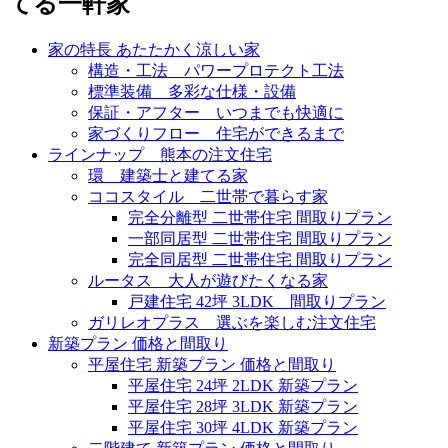
てる一軒家
家の特長 あたたかく涼しい家
構造・工法 パワープロテクト工法
標準装備 多彩な仕様・設備
保証・アフター いつまでも快適に
家づくりフロー 住宅ができるまで
ラインナップ 熊本の注文住宅
環 建築士と建てる家
ココスタイル 二世帯で暮らす家
完全分離型 二世帯住宅 間取りプラン
一部同居型 二世帯住宅 間取りプラン
完全同居型 二世帯住宅 間取りプラン
ルータス 大人が遊びたくなる家
戸建住宅 42坪 3LDK 間取りプラン
ガリレオプラス 選ぶを楽しむ注文住宅
新築プラン 価格と間取り
平屋住宅 新築プラン 価格と間取り
平屋住宅 24坪 2LDK 新築プラン
平屋住宅 28坪 3LDK 新築プラン
平屋住宅 30坪 4LDK 新築プラン