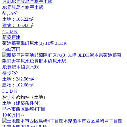
JR鹿児島本線宇土駅
徒歩9分
2
土地：165.22m
2
建物：106.93m
4ＬＤＫ
新築戸建
菊池郡菊陽町原水(3) 31坪 3LDK
4683
万円
JR豊肥本線原水駅
徒歩7分
2
土地：242.56m
2
建物：102.68m
3ＬＤＫ
おすすめ物件（土地）
土地（建築条件付）
熊本市西区島崎4丁目
1940
万円
～