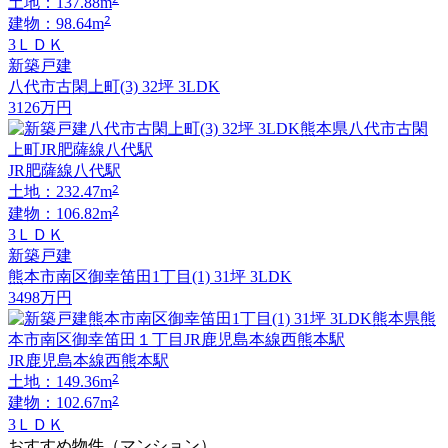
土地：137.88m
2
建物：98.64m
3ＬＤＫ
新築戸建
八代市古閑上町(3) 32坪 3LDK
3126
万円
JR肥薩線八代駅
2
土地：232.47m
2
建物：106.82m
3ＬＤＫ
新築戸建
熊本市南区御幸笛田1丁目(1) 31坪 3LDK
3498
万円
JR鹿児島本線西熊本駅
2
土地：149.36m
2
建物：102.67m
3ＬＤＫ
おすすめ物件（マンション）