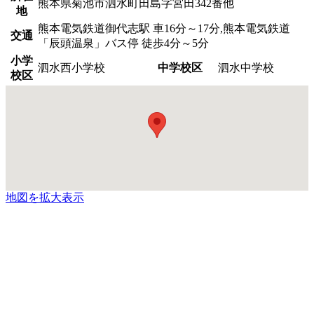
熊本県菊池市泗水町田島字宮田342番他
地
熊本電気鉄道御代志駅 車16分～17分,熊本電気鉄道
交通
「辰頭温泉」バス停 徒歩4分～5分
小学
泗水西小学校
中学校区
泗水中学校
校区
地図を拡大表示