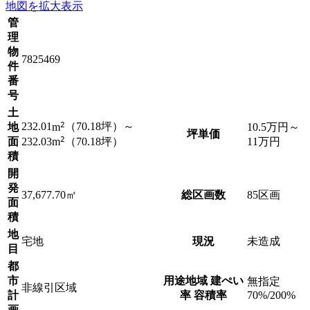
地図を拡大表示
管
理
物
7825469
件
番
号
土
2
232.01
m
（70.18坪）
～
地
10.5
万円
～
坪単価
2
232.03
m
（70.18坪）
面
11
万円
積
開
発
37,677.70㎡
総区画数
85区画
面
積
地
宅地
現況
未造成
目
都
市
用途地域 建ぺい
無指定
非線引区域
計
率 容積率
70%/200%
画