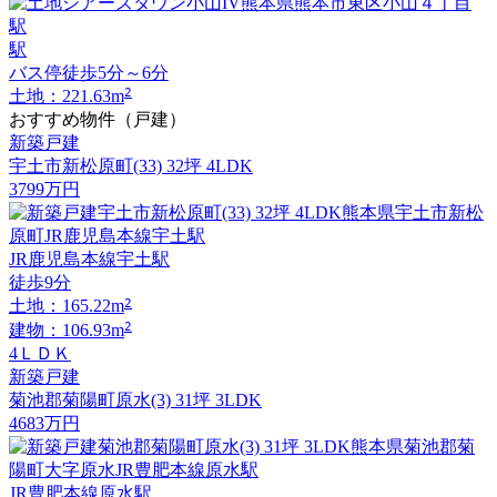
駅
バス停徒歩5分～6分
2
土地：221.63m
おすすめ物件（戸建）
新築戸建
宇土市新松原町(33) 32坪 4LDK
3799
万円
JR鹿児島本線宇土駅
徒歩9分
2
土地：165.22m
2
建物：106.93m
4ＬＤＫ
新築戸建
菊池郡菊陽町原水(3) 31坪 3LDK
4683
万円
JR豊肥本線原水駅