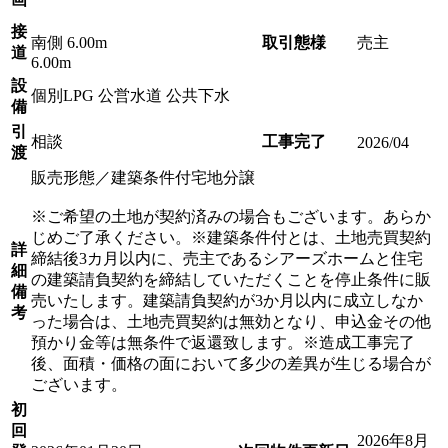
接
南側 6.00m
取引態様
売主
道
6.00m
設
個別LPG 公営水道 公共下水
備
引
相談
工事完了
2026/04
渡
販売形態／建築条件付宅地分譲
※ご希望の土地が契約済みの場合もございます。あらか
じめご了承ください。※建築条件付とは、土地売買契約
詳
締結後3カ月以内に、売主であるシアーズホームと住宅
細
の建築請負契約を締結していただくことを停止条件に販
備
売いたします。建築請負契約が3か月以内に成立しなか
考
った場合は、土地売買契約は無効となり、申込金その他
預かり金等は無条件で返還致します。※造成工事完了
後、面積・価格の面において多少の差異が生じる場合が
ございます。
初
回
2026年8月