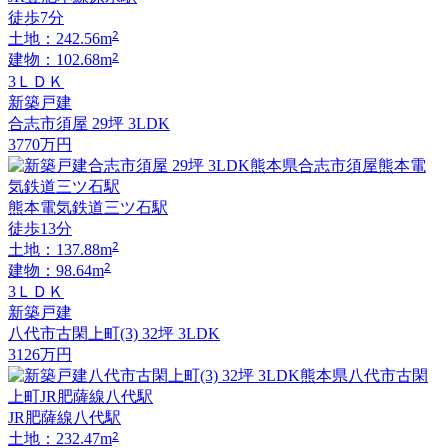
徒歩7分
2
土地：242.56m
2
建物：102.68m
3ＬＤＫ
新築戸建
合志市須屋 29坪 3LDK
3770
万円
熊本電気鉄道三ツ石駅
徒歩13分
2
土地：137.88m
2
建物：98.64m
3ＬＤＫ
新築戸建
八代市古閑上町(3) 32坪 3LDK
3126
万円
JR肥薩線八代駅
2
土地：232.47m