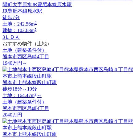
JR豊肥本線原水駅
徒歩7分
2
土地：242.56m
2
建物：102.68m
3ＬＤＫ
おすすめ物件（土地）
土地（建築条件付）
熊本市西区島崎4丁目
1940
万円
～
熊本市上熊本線段山町駅
徒歩18分～19分
2
土地：164.47m
～
土地（建築条件付）
熊本市西区島崎4丁目
2040
万円
熊本市上熊本線段山町駅