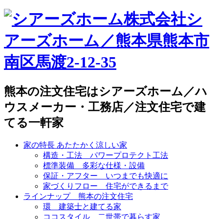
株式会社シ
アーズホーム／熊本県熊本市
南区馬渡2-12-35
熊本の注文住宅はシアーズホーム／ハ
ウスメーカー・工務店／注文住宅で建
てる一軒家
家の特長 あたたかく涼しい家
構造・工法 パワープロテクト工法
標準装備 多彩な仕様・設備
保証・アフター いつまでも快適に
家づくりフロー 住宅ができるまで
ラインナップ 熊本の注文住宅
環 建築士と建てる家
ココスタイル 二世帯で暮らす家