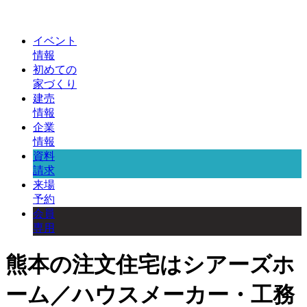
イベント
情報
初めての
家づくり
建売
情報
企業
情報
資料
請求
来場
予約
会員
専用
熊本の注文住宅はシアーズホ
ーム／ハウスメーカー・工務