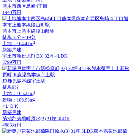
熊本市西区島崎4丁目
1940
万円
熊本市上熊本線段山町駅
徒歩18分～19分
2
土地：164.47m
新築戸建
宇土市新松原町(33) 32坪 4LDK
3799
万円
JR鹿児島本線宇土駅
徒歩9分
2
土地：165.22m
2
建物：106.93m
4ＬＤＫ
新築戸建
菊池郡菊陽町原水(3) 31坪 3LDK
4683
万円