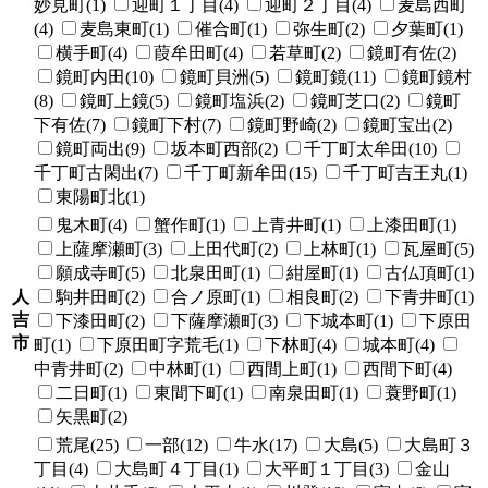
妙見町(1)
迎町１丁目(4)
迎町２丁目(4)
麦島西町
(4)
麦島東町(1)
催合町(1)
弥生町(2)
夕葉町(1)
横手町(4)
葭牟田町(4)
若草町(2)
鏡町有佐(2)
鏡町内田(10)
鏡町貝洲(5)
鏡町鏡(11)
鏡町鏡村
(8)
鏡町上鏡(5)
鏡町塩浜(2)
鏡町芝口(2)
鏡町
下有佐(7)
鏡町下村(7)
鏡町野崎(2)
鏡町宝出(2)
鏡町両出(9)
坂本町西部(2)
千丁町太牟田(10)
千丁町古閑出(7)
千丁町新牟田(15)
千丁町吉王丸(1)
東陽町北(1)
鬼木町(4)
蟹作町(1)
上青井町(1)
上漆田町(1)
上薩摩瀬町(3)
上田代町(2)
上林町(1)
瓦屋町(5)
願成寺町(5)
北泉田町(1)
紺屋町(1)
古仏頂町(1)
人
駒井田町(2)
合ノ原町(1)
相良町(2)
下青井町(1)
吉
下漆田町(2)
下薩摩瀬町(3)
下城本町(1)
下原田
市
町(1)
下原田町字荒毛(1)
下林町(4)
城本町(4)
中青井町(2)
中林町(1)
西間上町(1)
西間下町(4)
二日町(1)
東間下町(1)
南泉田町(1)
蓑野町(1)
矢黒町(2)
荒尾(25)
一部(12)
牛水(17)
大島(5)
大島町３
丁目(4)
大島町４丁目(1)
大平町１丁目(3)
金山