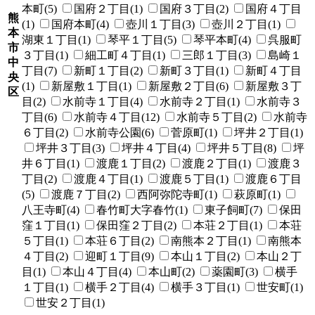
本町(5)
国府２丁目(1)
国府３丁目(2)
国府４丁目
熊
(1)
国府本町(4)
壺川１丁目(3)
壺川２丁目(1)
本
湖東１丁目(1)
琴平１丁目(5)
琴平本町(4)
呉服町
市
３丁目(1)
細工町４丁目(1)
三郎１丁目(3)
島崎１
中
丁目(7)
新町１丁目(2)
新町３丁目(1)
新町４丁目
央
(1)
新屋敷１丁目(1)
新屋敷２丁目(6)
新屋敷３丁
区
目(2)
水前寺１丁目(4)
水前寺２丁目(1)
水前寺３
丁目(6)
水前寺４丁目(12)
水前寺５丁目(2)
水前寺
６丁目(2)
水前寺公園(6)
菅原町(1)
坪井２丁目(1)
坪井３丁目(3)
坪井４丁目(4)
坪井５丁目(8)
坪
井６丁目(1)
渡鹿１丁目(2)
渡鹿２丁目(1)
渡鹿３
丁目(2)
渡鹿４丁目(1)
渡鹿５丁目(1)
渡鹿６丁目
(5)
渡鹿７丁目(2)
西阿弥陀寺町(1)
萩原町(1)
八王寺町(4)
春竹町大字春竹(1)
東子飼町(7)
保田
窪１丁目(1)
保田窪２丁目(2)
本荘２丁目(1)
本荘
５丁目(1)
本荘６丁目(2)
南熊本２丁目(1)
南熊本
４丁目(2)
迎町１丁目(9)
本山１丁目(2)
本山２丁
目(1)
本山４丁目(4)
本山町(2)
薬園町(3)
横手
１丁目(1)
横手２丁目(4)
横手３丁目(1)
世安町(1)
世安２丁目(1)