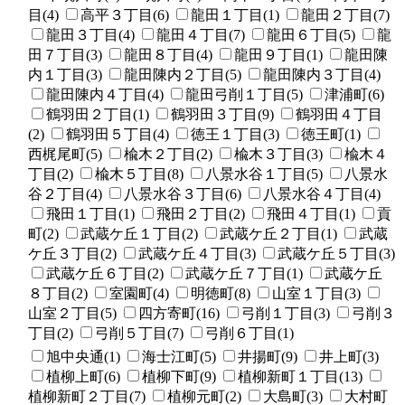
目(4)
高平３丁目(6)
龍田１丁目(1)
龍田２丁目(7)
龍田３丁目(4)
龍田４丁目(7)
龍田６丁目(5)
龍
田７丁目(3)
龍田８丁目(4)
龍田９丁目(1)
龍田陳
内１丁目(3)
龍田陳内２丁目(5)
龍田陳内３丁目(4)
龍田陳内４丁目(4)
龍田弓削１丁目(5)
津浦町(6)
鶴羽田２丁目(1)
鶴羽田３丁目(9)
鶴羽田４丁目
(2)
鶴羽田５丁目(4)
徳王１丁目(3)
徳王町(1)
西梶尾町(5)
楡木２丁目(2)
楡木３丁目(3)
楡木４
丁目(2)
楡木５丁目(8)
八景水谷１丁目(5)
八景水
谷２丁目(4)
八景水谷３丁目(6)
八景水谷４丁目(4)
飛田１丁目(1)
飛田２丁目(2)
飛田４丁目(1)
貢
町(2)
武蔵ケ丘１丁目(2)
武蔵ケ丘２丁目(1)
武蔵
ケ丘３丁目(2)
武蔵ケ丘４丁目(3)
武蔵ケ丘５丁目(3)
武蔵ケ丘６丁目(2)
武蔵ケ丘７丁目(1)
武蔵ケ丘
８丁目(2)
室園町(4)
明徳町(8)
山室１丁目(3)
山室２丁目(5)
四方寄町(16)
弓削１丁目(3)
弓削３
丁目(2)
弓削５丁目(7)
弓削６丁目(1)
旭中央通(1)
海士江町(5)
井揚町(9)
井上町(3)
植柳上町(6)
植柳下町(9)
植柳新町１丁目(13)
植柳新町２丁目(7)
植柳元町(2)
大島町(3)
大村町