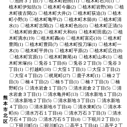
池田３丁目(7)
植木町鐙田(11)
植木町石川(1)
植木町伊知坊(3)
植木町今藤(2)
植木町岩野(30)
植
木町後古閑(2)
植木町大井(2)
植木町荻迫(3)
植木
町小野(3)
植木町亀甲(2)
植木町木留(8)
植木町清
水(1)
植木町古閑(2)
植木町色出(1)
植木町正清(5)
植木町鈴麦(2)
植木町大和(6)
植木町田底(2)
植
木町滴水(19)
植木町轟(4)
植木町富応(10)
植木町
豊岡(1)
植木町豊田(7)
植木町投刀塚(1)
植木町一
木(3)
植木町平井(3)
植木町平原(2)
植木町広住(8)
植木町宮原(1)
植木町舞尾(4)
植木町山本(1)
植
木町米塚(6)
兎谷１丁目(6)
兎谷２丁目(3)
兎谷３
丁目(1)
打越町(10)
大窪１丁目(1)
大窪３丁目(2)
大窪４丁目(2)
梶尾町(27)
鹿子木町(1)
楠２丁
目(3)
楠４丁目(2)
楠５丁目(1)
楠７丁目(3)
楠
野町(5)
清水岩倉１丁目(7)
清水岩倉２丁目(5)
清
水岩倉３丁目(1)
清水亀井町(13)
清水新地１丁目(2)
熊
清水新地２丁目(5)
清水新地３丁目(2)
清水新地
本
４丁目(1)
清水新地６丁目(4)
清水東町(5)
清水本
市
町(6)
清水万石１丁目(4)
清水万石３丁目(3)
清水
北
万石４丁目(2)
清水万石５丁目(4)
下硯川２丁目(1)
区
下硯川町(5)
硯川町(2)
高平１丁目(4)
高平２丁