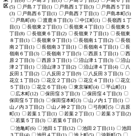
丁目(6)
戸島３丁目(1)
戸島５丁目(2)
戸島６丁目
区
(5)
戸島７丁目(1)
戸島西１丁目(3)
戸島西５丁目
(3)
戸島西６丁目(1)
戸島西７丁目(1)
戸島本町(5)
戸島町(8)
渡鹿８丁目(3)
中江町(1)
長嶺西１丁
目(1)
長嶺東２丁目(1)
長嶺東４丁目(1)
長嶺東５
丁目(8)
長嶺東６丁目(2)
長嶺東７丁目(1)
長嶺東
８丁目(1)
長嶺東９丁目(1)
長嶺南１丁目(2)
長嶺
南２丁目(1)
長嶺南３丁目(1)
長嶺南４丁目(1)
長
嶺南６丁目(3)
長嶺南７丁目(5)
西原１丁目(1)
西
原２丁目(3)
西原３丁目(1)
沼山津１丁目(3)
沼山
津２丁目(1)
沼山津３丁目(2)
沼山津４丁目(4)
八
反田１丁目(2)
八反田２丁目(9)
八反田３丁目(3)
花立１丁目(2)
花立２丁目(2)
花立４丁目(1)
花立
５丁目(1)
花立６丁目(4)
東京塚町(4)
平山町(1)
広木町(12)
保田窪３丁目(3)
保田窪４丁目(3)
保田窪５丁目(3)
保田窪本町(3)
山ノ内１丁目(1)
山ノ内３丁目(2)
山ノ神２丁目(3)
弓削町(5)
吉原
町(1)
若葉１丁目(1)
若葉２丁目(1)
若葉３丁目(2)
若葉５丁目(3)
若葉６丁目(7)
池亀町(6)
池田１丁目(12)
池田２丁目(11)
池田
３丁目(4)
池田４丁目(1)
池上町(5)
沖新町(7)