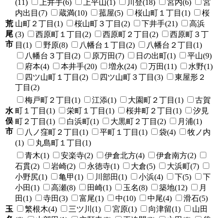
(11)
上井手(6)
上平山(1)
川登(18)
宮内(6)
宮
内出目(7)
蔵満(10)
菰屋(5)
桜山町１丁目(1)
桜
荒
山町２丁目(1)
桜山町３丁目(2)
下井手(21)
高浜
尾
(3)
西原町１丁目(2)
西原町２丁目(2)
西原町３丁
市
目(1)
野原(8)
八幡台１丁目(2)
八幡台２丁目(1)
八幡台３丁目(2)
原万田(7)
日の出町(1)
平山(9)
府本(4)
本井手(20)
増永(24)
万田(11)
水野(1)
四ツ山町１丁目(2)
四ツ山町３丁目(3)
東屋形２
丁目(2)
梅戸町２丁目(1)
江添(1)
大園町２丁目(1)
古賀
水
町１丁目(1)
栄町１丁目(1)
桜井町２丁目(1)
汐見
俣
町２丁目(1)
白浜町(1)
大黒町２丁目(2)
月浦(1)
市
八ノ窪町２丁目(1)
平町１丁目(1)
袋(4)
牧ノ内
(1)
丸島町１丁目(1)
青木(1)
安楽寺(2)
伊倉北方(4)
伊倉南方(2)
石貫(2)
岩崎(2)
永徳寺(1)
大倉(5)
大浜町(7)
小野尻(1)
亀甲(1)
川部田(1)
小浜(4)
下(5)
下
小田(1)
高瀬(8)
田崎(1)
玉名(8)
築地(12)
月
田(1)
寺田(3)
富尾(1)
中(10)
中尾(4)
滑石(5)
玉
繁根木(4)
三ツ川(1)
宮原(1)
向津留(1)
山田