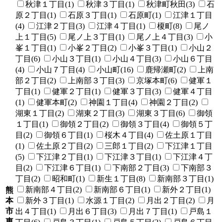
秋津１丁目(1)
秋津３丁目(1)
秋津町秋田(3)
石
原２丁目(1)
石原３丁目(1)
石原町(1)
江津１丁目
(4)
江津２丁目(3)
江津４丁目(1)
榎町(8)
尾ノ
上１丁目(5)
尾ノ上３丁目(1)
尾ノ上４丁目(3)
小
峯１丁目(1)
小峯２丁目(2)
小峯３丁目(1)
小山２
丁目(6)
小山３丁目(1)
小山４丁目(3)
小山６丁目
(4)
小山７丁目(4)
小山町(16)
鹿帰瀬町(2)
上南
部２丁目(2)
上南部３丁目(3)
京塚本町(6)
健軍１
丁目(1)
健軍２丁目(1)
健軍３丁目(3)
健軍４丁目
(1)
健軍本町(2)
神園１丁目(4)
神園２丁目(2)
湖東１丁目(2)
湖東２丁目(3)
湖東３丁目(6)
御領
１丁目(1)
御領２丁目(2)
御領３丁目(4)
御領５丁
目(2)
御領６丁目(1)
桜木４丁目(4)
佐土原１丁目
(1)
佐土原２丁目(2)
三郎１丁目(2)
下江津１丁目
(5)
下江津２丁目(1)
下江津３丁目(1)
下江津４丁
目(2)
下江津６丁目(1)
下南部２丁目(3)
下南部３
丁目(2)
昭和町(1)
新生１丁目(8)
新南部３丁目(1)
新南部４丁目(2)
新南部６丁目(1)
新外２丁目(1)
熊
本
新外３丁目(1)
水源１丁目(2)
月出２丁目(2)
月
市
出４丁目(1)
月出６丁目(3)
月出７丁目(1)
戸島１
東