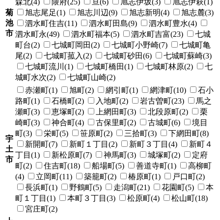
森北(4)
隈府(25)
亘(6)
旭志伊坂(3)
旭志伊萩(1)
菊
旭志尾足(1)
旭志川辺(9)
旭志新明(4)
旭志麓(3)
池
泗水町住吉(11)
泗水町田島(9)
泗水町豊水(4)
市
泗水町永(49)
泗水町福本(5)
泗水町吉富(23)
七城
町台(2)
七城町岡田(2)
七城町小野崎(7)
七城町亀
尾(2)
七城町菰入(2)
七城町砂田(6)
七城町蘇崎(3)
七城町流川(1)
七城町橋田(1)
七城町林原(2)
七
城町水次(2)
七城町山崎(2)
赤瀬町(1)
旭町(2)
網引町(1)
網津町(10)
石小
路町(1)
石橋町(2)
入地町(2)
岩古曽町(23)
馬之
瀬町(3)
恵塚町(2)
上網田町(3)
北段原町(2)
栗
崎町(3)
神合町(4)
古保里町(2)
古城町(6)
境目
町(3)
栄町(5)
笹原町(2)
三拾町(3)
下網田町(8)
宇
新開町(7)
新町１丁目(2)
新町３丁目(4)
新町４
土
丁目(1)
新松原町(7)
神馬町(3)
城塚町(2)
定府
市
町(2)
住吉町(18)
船場町(5)
善道寺町(1)
高柳町
(4)
立岡町(11)
築籠町(2)
椿原町(1)
戸口町(2)
長浜町(1)
野鶴町(5)
走潟町(21)
花園町(5)
本
町１丁目(1)
本町３丁目(3)
松原町(4)
松山町(18)
宮庄町(2)