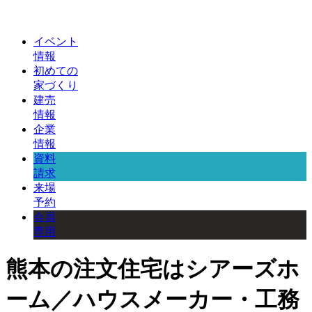
イベント
情報
初めての
家づくり
建売
情報
企業
情報
資料
請求
来場
予約
会員
専用
熊本の注文住宅はシアーズホ
ーム／ハウスメーカー・工務