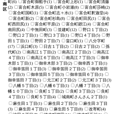
町(6)
富合町御船手(1)
富合町上杉(1)
富合町清藤
南
(2)
富合町木原(5)
富合町小岩瀬(8)
富合町莎崎(2)
区
富合町国町(1)
富合町志々水(1)
富合町釈迦堂(4)
富合町新(2)
富合町杉島(8)
富合町田尻(1)
富合
町西田尻(1)
富合町平原(2)
富合町廻江(4)
富合町
南田尻(4)
中無田町(3)
並建町(12)
野口１丁目(2)
野口２丁目(1)
野口３丁目(1)
野口４丁目(5)
野
田１丁目(1)
野田２丁目(7)
畠口町(1)
八分字町
(17)
浜口町(3)
日吉１丁目(2)
日吉２丁目(2)
孫
代町(2)
南高江１丁目(2)
南高江２丁目(2)
南高江
４丁目(1)
南高江６丁目(5)
南高江７丁目(3)
御幸
木部１丁目(1)
御幸木部３丁目(2)
御幸西３丁目(1)
御幸笛田１丁目(3)
御幸笛田２丁目(2)
御幸笛田
３丁目(3)
御幸笛田５丁目(3)
御幸笛田６丁目(1)
御幸笛田７丁目(1)
元三町２丁目(2)
元三町３丁目(3)
八幡５丁目(2)
八幡６丁目(1)
八幡７丁目(3)
八
幡１０丁目(3)
良町１丁目(2)
良町３丁目(2)
良町
４丁目(1)
良町５丁目(4)
城南町さんさん２丁目(1)
麻生田１丁目(1)
麻生田２丁目(5)
麻生田３丁目
(3)
麻生田４丁目(1)
麻生田５丁目(8)
改寄町(4)