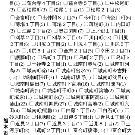
目(1)
蓮台寺４丁目(2)
蓮台寺５丁目(1)
中松尾町
(3)
西松尾町(3)
松尾１丁目(1)
松尾２丁目(5)
会富町(9)
出仲間８丁目(5)
今町(2)
海路口町(6)
薄場１丁目(5)
薄場２丁目(1)
薄場町(3)
内田町
(3)
江越２丁目(2)
奥古閑町(7)
上ノ郷１丁目(1)
刈草２丁目(1)
刈草３丁目(3)
川口町(13)
川尻
２丁目(6)
川尻３丁目(2)
川尻４丁目(1)
川尻５丁
目(2)
川尻６丁目(3)
合志２丁目(5)
幸田２丁目(1)
護藤町(7)
島町１丁目(1)
島町２丁目(1)
島町３
丁目(2)
十禅寺２丁目(1)
城南町赤見(2)
城南町阿
高(2)
城南町碇(14)
城南町出水(5)
城南町今吉野
(13)
城南町隈庄(7)
城南町坂野(1)
城南町沈目(5)
城南町島田(7)
城南町下宮地(18)
城南町陳内(1)
城南町高(5)
城南町千町(6)
城南町築地(2)
城南
町塚原(11)
城南町永(7)
城南町東阿高(21)
城南町
藤山(22)
城南町舞原(27)
城南町宮地(2)
城南町六
田(4)
城南町鰐瀬(15)
白藤１丁目(2)
白石町(1)
砂原町(8)
銭塘町(2)
田迎５丁目(1)
近見１丁目(4)
熊
近見２丁目(3)
近見３丁目(1)
近見８丁目(2)
土
本
河原町(8)
鳶町２丁目(1)
富合町榎津(15)
富合町大
市