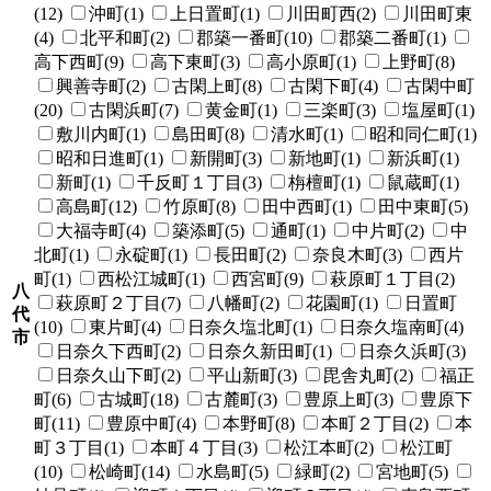
(12)
沖町(1)
上日置町(1)
川田町西(2)
川田町東
(4)
北平和町(2)
郡築一番町(10)
郡築二番町(1)
高下西町(9)
高下東町(3)
高小原町(1)
上野町(8)
興善寺町(2)
古閑上町(8)
古閑下町(4)
古閑中町
(20)
古閑浜町(7)
黄金町(1)
三楽町(3)
塩屋町(1)
敷川内町(1)
島田町(8)
清水町(1)
昭和同仁町(1)
昭和日進町(1)
新開町(3)
新地町(1)
新浜町(1)
新町(1)
千反町１丁目(3)
栴檀町(1)
鼠蔵町(1)
高島町(12)
竹原町(8)
田中西町(1)
田中東町(5)
大福寺町(4)
築添町(5)
通町(1)
中片町(2)
中
北町(1)
永碇町(1)
長田町(2)
奈良木町(3)
西片
町(1)
西松江城町(1)
西宮町(9)
萩原町１丁目(2)
八
萩原町２丁目(7)
八幡町(2)
花園町(1)
日置町
代
(10)
東片町(4)
日奈久塩北町(1)
日奈久塩南町(4)
市
日奈久下西町(2)
日奈久新田町(1)
日奈久浜町(3)
日奈久山下町(2)
平山新町(3)
毘舎丸町(2)
福正
町(6)
古城町(18)
古麓町(3)
豊原上町(3)
豊原下
町(11)
豊原中町(4)
本野町(8)
本町２丁目(2)
本
町３丁目(1)
本町４丁目(3)
松江本町(2)
松江町
(10)
松崎町(14)
水島町(5)
緑町(2)
宮地町(5)