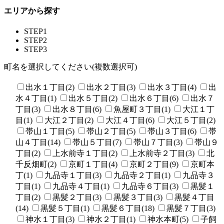
エリアから探す
STEP1
STEP2
STEP3
町名を選択してください(複数選択可)
出水１丁目(2)
出水２丁目(3)
出水３丁目(4)
出
水４丁目(1)
出水５丁目(2)
出水６丁目(6)
出水７
丁目(3)
出水８丁目(6)
魚屋町３丁目(1)
大江１丁
目(1)
大江２丁目(2)
大江４丁目(6)
大江５丁目(2)
帯山１丁目(5)
帯山２丁目(5)
帯山３丁目(6)
帯
山４丁目(14)
帯山５丁目(7)
帯山７丁目(3)
帯山９
丁目(2)
上水前寺１丁目(2)
上水前寺２丁目(3)
北
千反畑町(2)
京町１丁目(4)
京町２丁目(9)
京町本
丁(1)
九品寺１丁目(3)
九品寺２丁目(1)
九品寺３
丁目(1)
九品寺４丁目(1)
九品寺６丁目(3)
黒髪１
丁目(2)
黒髪２丁目(3)
黒髪３丁目(3)
黒髪４丁目
(14)
黒髪５丁目(1)
黒髪６丁目(18)
黒髪７丁目(3)
神水１丁目(3)
神水２丁目(1)
神水本町(5)
子飼