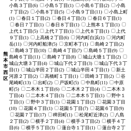
小島３丁目(6)
小島５丁目(1)
小島６丁目(2)
小島
７丁目(2)
小島８丁目(5)
小島９丁目(11)
小島上町
(1)
春日１丁目(2)
春日４丁目(3)
春日６丁目(1)
春日７丁目(1)
春日８丁目(1)
上熊本１丁目(1)
上代１丁目(5)
上代７丁目(1)
上代８丁目(1)
上代
９丁目(1)
上高橋２丁目(6)
河内町白浜(1)
河内町
岳(11)
河内町船津(5)
京町本丁(1)
島崎２丁目(2)
島崎３丁目(10)
島崎４丁目(7)
島崎５丁目(9)
熊
島崎６丁目(11)
島崎７丁目(8)
城山大塘１丁目(2)
本
城山大塘３丁目(4)
城山下代２丁目(3)
城山下代３丁
市
目(1)
城山半田２丁目(2)
城山半田４丁目(1)
新土
西
河原２丁目(2)
高橋町１丁目(1)
田崎３丁目(2)
谷
区
尾崎町(13)
出町(2)
戸坂町(5)
中島町(11)
中原
町(5)
二本木１丁目(6)
二本木２丁目(4)
二本木３
丁目(4)
二本木４丁目(3)
二本木５丁目(1)
野中１
丁目(1)
野中３丁目(1)
花園１丁目(2)
花園３丁目
(10)
花園４丁目(1)
花園５丁目(7)
花園６丁目(9)
花園７丁目(17)
稗田町(1)
松尾町近津(2)
八島
２丁目(2)
横手２丁目(4)
横手３丁目(2)
横手４丁
目(6)
横手５丁目(3)
蓮台寺１丁目(1)
蓮台寺２丁