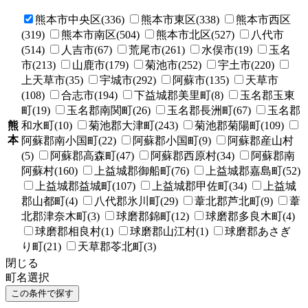
熊本市中央区(336)
熊本市東区(338)
熊本市西区
(319)
熊本市南区(504)
熊本市北区(527)
八代市
(514)
人吉市(67)
荒尾市(261)
水俣市(19)
玉名
市(213)
山鹿市(179)
菊池市(252)
宇土市(220)
上天草市(35)
宇城市(292)
阿蘇市(135)
天草市
(108)
合志市(194)
下益城郡美里町(8)
玉名郡玉東
町(19)
玉名郡南関町(26)
玉名郡長洲町(67)
玉名郡
熊
和水町(10)
菊池郡大津町(243)
菊池郡菊陽町(109)
本
阿蘇郡南小国町(22)
阿蘇郡小国町(9)
阿蘇郡産山村
(5)
阿蘇郡高森町(47)
阿蘇郡西原村(34)
阿蘇郡南
阿蘇村(160)
上益城郡御船町(76)
上益城郡嘉島町(52)
上益城郡益城町(107)
上益城郡甲佐町(34)
上益城
郡山都町(4)
八代郡氷川町(29)
葦北郡芦北町(9)
葦
北郡津奈木町(3)
球磨郡錦町(12)
球磨郡多良木町(4)
球磨郡相良村(1)
球磨郡山江村(1)
球磨郡あさぎ
り町(21)
天草郡苓北町(3)
閉じる
町名選択