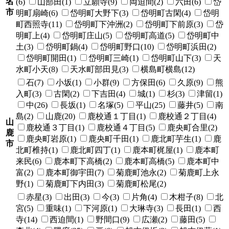
名
(6)
山部田(1)
立願寺(9)
両迫間(2)
六田(6)
岱
市
明町扇崎(6)
岱明町大野下(3)
岱明町古閑(4)
岱明
町西照寺(11)
岱明町下沖洲(2)
岱明町下前原(3)
岱
明町上(4)
岱明町庄山(5)
岱明町高道(5)
岱明町中
土(3)
岱明町鍋(4)
岱明町野口(10)
岱明町浜田(2)
岱明町開田(1)
岱明町三崎(1)
岱明町山下(3)
天
水町小天(8)
天水町部田見(3)
横島町横島(12)
石(7)
小坂(1)
小群(9)
方保田(6)
久原(9)
熊
入町(3)
古閑(2)
下吉田(4)
城(1)
杉(3)
津留(1)
中(26)
長坂(1)
名塚(5)
平山(25)
藤井(5)
南
島(2)
山鹿(20)
鹿校通１丁目(1)
鹿校通２丁目(4)
山
鹿校通３丁目(1)
鹿校通４丁目(5)
鹿央町合里(2)
鹿
鹿央町岩原(1)
鹿央町千田(1)
鹿北町芋生(1)
鹿
市
北町椎持(1)
鹿北町四丁(1)
鹿本町梶屋(1)
鹿本町
来民(6)
鹿本町下高橋(2)
鹿本町高橋(5)
鹿本町中
富(2)
鹿本町御宇田(7)
菊鹿町池永(2)
菊鹿町上永
野(1)
菊鹿町下内田(3)
菊鹿町松尾(2)
赤星(3)
出田(3)
今(3)
片角(4)
木柑子(8)
北
宮(5)
重味(1)
下河原(1)
大琳寺(3)
長田(1)
西
寺(14)
西迫間(1)
野間口(9)
広瀬(2)
藤田(5)