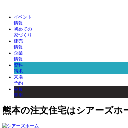
イベント
情報
初めての
家づくり
建売
情報
企業
情報
資料
請求
来場
予約
会員
専用
熊本の注文住宅はシアーズホ