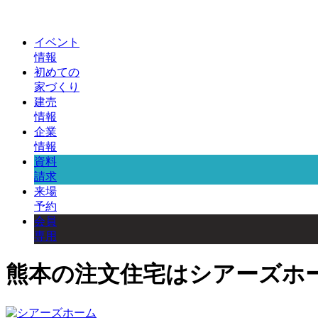
イベント
情報
初めての
家づくり
建売
情報
企業
情報
資料
請求
来場
予約
会員
専用
熊本の注文住宅はシアーズホ