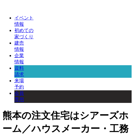
イベント
情報
初めての
家づくり
建売
情報
企業
情報
資料
請求
来場
予約
会員
専用
熊本の注文住宅はシアーズホ
ーム／ハウスメーカー・工務