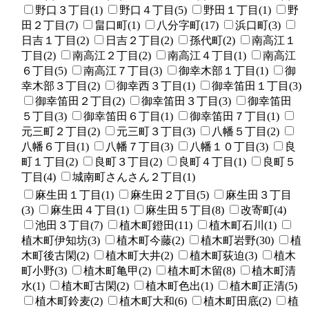
野口３丁目(1)
野口４丁目(5)
野田１丁目(1)
野
田２丁目(7)
畠口町(1)
八分字町(17)
浜口町(3)
日吉１丁目(2)
日吉２丁目(2)
孫代町(2)
南高江１
丁目(2)
南高江２丁目(2)
南高江４丁目(1)
南高江
６丁目(5)
南高江７丁目(3)
御幸木部１丁目(1)
御
幸木部３丁目(2)
御幸西３丁目(1)
御幸笛田１丁目(3)
御幸笛田２丁目(2)
御幸笛田３丁目(3)
御幸笛田
５丁目(3)
御幸笛田６丁目(1)
御幸笛田７丁目(1)
元三町２丁目(2)
元三町３丁目(3)
八幡５丁目(2)
八幡６丁目(1)
八幡７丁目(3)
八幡１０丁目(3)
良
町１丁目(2)
良町３丁目(2)
良町４丁目(1)
良町５
丁目(4)
城南町さんさん２丁目(1)
麻生田１丁目(1)
麻生田２丁目(5)
麻生田３丁目
(3)
麻生田４丁目(1)
麻生田５丁目(8)
改寄町(4)
池田３丁目(7)
植木町鐙田(11)
植木町石川(1)
植木町伊知坊(3)
植木町今藤(2)
植木町岩野(30)
植
木町後古閑(2)
植木町大井(2)
植木町荻迫(3)
植木
町小野(3)
植木町亀甲(2)
植木町木留(8)
植木町清
水(1)
植木町古閑(2)
植木町色出(1)
植木町正清(5)
植木町鈴麦(2)
植木町大和(6)
植木町田底(2)
植