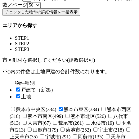
数／ページ
エリアから探す
STEP1
STEP2
STEP3
市区町村を選択してください(複数選択可)
※()内の件数は土地戸建の合計件数になります。
物件種別
戸建て（新築）
土地
熊本市中央区(334)
熊本市東区(334)
熊本市西区
(318)
熊本市南区(499)
熊本市北区(526)
八代市
(513)
人吉市(67)
荒尾市(261)
水俣市(19)
玉名
市(213)
山鹿市(179)
菊池市(252)
宇土市(218)
上天草市(35)
宇城市(291)
阿蘇市(135)
天草市