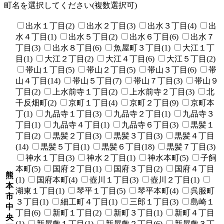
町名を選択してください(複数選択可)
出水１丁目(2)
出水２丁目(3)
出水３丁目(4)
出
水４丁目(1)
出水５丁目(2)
出水６丁目(6)
出水７
丁目(3)
出水８丁目(6)
魚屋町３丁目(1)
大江１丁
目(1)
大江２丁目(2)
大江４丁目(6)
大江５丁目(2)
帯山１丁目(5)
帯山２丁目(5)
帯山３丁目(6)
帯
山４丁目(14)
帯山５丁目(7)
帯山７丁目(3)
帯山９
丁目(2)
上水前寺１丁目(2)
上水前寺２丁目(3)
北
千反畑町(2)
京町１丁目(4)
京町２丁目(9)
京町本
丁(1)
九品寺１丁目(3)
九品寺２丁目(1)
九品寺３
丁目(1)
九品寺４丁目(1)
九品寺６丁目(3)
黒髪１
丁目(2)
黒髪２丁目(3)
黒髪３丁目(3)
黒髪４丁目
(14)
黒髪５丁目(1)
黒髪６丁目(18)
黒髪７丁目(3)
神水１丁目(3)
神水２丁目(1)
神水本町(5)
子飼
本町(5)
国府２丁目(1)
国府３丁目(2)
国府４丁目
熊
(1)
国府本町(4)
壺川１丁目(3)
壺川２丁目(1)
本
湖東１丁目(1)
琴平１丁目(5)
琴平本町(4)
呉服町
市
３丁目(1)
細工町４丁目(1)
三郎１丁目(3)
島崎１
中
丁目(6)
新町１丁目(2)
新町３丁目(1)
新町４丁目
央
(1)
新屋敷１丁目(1)
新屋敷２丁目(6)
新屋敷３丁