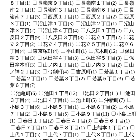
８丁目(1)
長嶺東９丁目(1)
長嶺南１丁目(2)
長嶺
南２丁目(1)
長嶺南３丁目(1)
長嶺南６丁目(3)
長
嶺南７丁目(5)
西原１丁目(1)
西原２丁目(2)
西原
３丁目(1)
沼山津１丁目(3)
沼山津２丁目(1)
沼山
津３丁目(2)
沼山津４丁目(4)
八反田１丁目(2)
八
反田２丁目(9)
八反田３丁目(3)
花立１丁目(2)
花
立２丁目(2)
花立４丁目(1)
花立５丁目(1)
花立６
丁目(4)
東京塚町(4)
平山町(1)
広木町(12)
保田
窪３丁目(3)
保田窪４丁目(3)
保田窪５丁目(3)
保
田窪本町(3)
山ノ内１丁目(1)
山ノ内３丁目(2)
山
ノ神２丁目(3)
弓削町(4)
吉原町(1)
若葉１丁目(1)
若葉２丁目(1)
若葉３丁目(2)
若葉５丁目(3)
若
葉６丁目(7)
池亀町(6)
池田１丁目(12)
池田２丁目(11)
池田
３丁目(4)
池田４丁目(1)
池上町(5)
沖新町(7)
小島３丁目(6)
小島５丁目(1)
小島６丁目(2)
小島
７丁目(2)
小島８丁目(5)
小島９丁目(11)
小島上町
(1)
春日１丁目(2)
春日４丁目(3)
春日６丁目(1)
春日７丁目(1)
春日８丁目(1)
上熊本１丁目(1)
上代１丁目(5)
上代７丁目(1)
上代８丁目(1)
上代