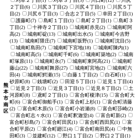
刈草２丁目(1)
刈草３丁目(3)
川口町(12)
川尻
２丁目(6)
川尻３丁目(2)
川尻４丁目(1)
川尻５丁
目(2)
川尻６丁目(3)
合志２丁目(5)
幸田２丁目(1)
護藤町(7)
島町１丁目(1)
島町２丁目(1)
島町３
丁目(2)
十禅寺２丁目(1)
城南町赤見(2)
城南町阿
高(2)
城南町碇(13)
城南町出水(5)
城南町今吉野
(13)
城南町隈庄(7)
城南町坂野(1)
城南町沈目(5)
城南町島田(7)
城南町下宮地(18)
城南町陳内(1)
城南町高(5)
城南町千町(6)
城南町築地(2)
城南
町塚原(11)
城南町永(7)
城南町東阿高(21)
城南町
藤山(22)
城南町舞原(27)
城南町宮地(2)
城南町六
田(4)
城南町鰐瀬(15)
白藤１丁目(2)
白石町(1)
砂原町(8)
銭塘町(2)
田迎５丁目(1)
近見１丁目(4)
熊
近見２丁目(3)
近見３丁目(1)
近見８丁目(2)
土
本
河原町(8)
鳶町２丁目(1)
富合町榎津(15)
富合町大
市
町(6)
富合町御船手(1)
富合町上杉(1)
富合町清藤
南
(2)
富合町木原(5)
富合町小岩瀬(8)
富合町莎崎(2)
区
富合町志々水(1)
富合町釈迦堂(4)
富合町新(2)
富合町杉島(7)
富合町田尻(1)
富合町西田尻(1)
富
合町平原(2)
富合町廻江(4)
富合町南田尻(4)
中無
田町(3)
並建町(12)
野口１丁目(2)
野口２丁目(1)