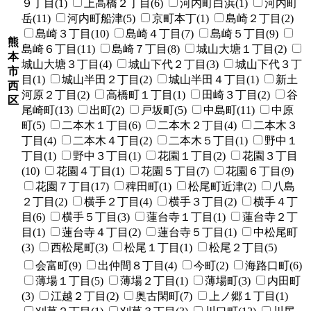
９丁目(1)
上高橋２丁目(6)
河内町白浜(1)
河内町
岳(11)
河内町船津(5)
京町本丁(1)
島崎２丁目(2)
島崎３丁目(10)
島崎４丁目(7)
島崎５丁目(9)
熊
島崎６丁目(11)
島崎７丁目(8)
城山大塘１丁目(2)
本
城山大塘３丁目(4)
城山下代２丁目(3)
城山下代３丁
市
目(1)
城山半田２丁目(2)
城山半田４丁目(1)
新土
西
河原２丁目(2)
高橋町１丁目(1)
田崎３丁目(2)
谷
区
尾崎町(13)
出町(2)
戸坂町(5)
中島町(11)
中原
町(5)
二本木１丁目(6)
二本木２丁目(4)
二本木３
丁目(4)
二本木４丁目(2)
二本木５丁目(1)
野中１
丁目(1)
野中３丁目(1)
花園１丁目(2)
花園３丁目
(10)
花園４丁目(1)
花園５丁目(7)
花園６丁目(9)
花園７丁目(17)
稗田町(1)
松尾町近津(2)
八島
２丁目(2)
横手２丁目(4)
横手３丁目(2)
横手４丁
目(6)
横手５丁目(3)
蓮台寺１丁目(1)
蓮台寺２丁
目(1)
蓮台寺４丁目(2)
蓮台寺５丁目(1)
中松尾町
(3)
西松尾町(3)
松尾１丁目(1)
松尾２丁目(5)
会富町(9)
出仲間８丁目(4)
今町(2)
海路口町(6)
薄場１丁目(5)
薄場２丁目(1)
薄場町(3)
内田町
(3)
江越２丁目(2)
奥古閑町(7)
上ノ郷１丁目(1)