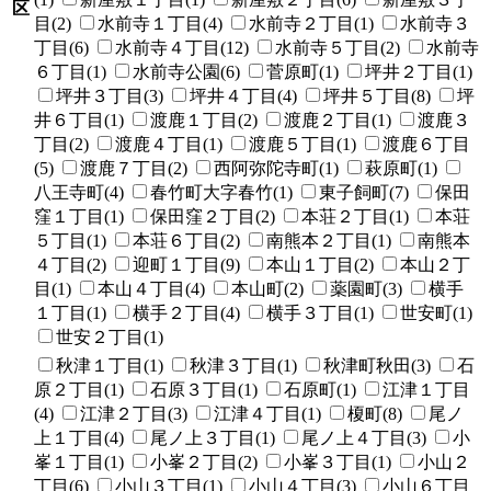
区
目(2)
水前寺１丁目(4)
水前寺２丁目(1)
水前寺３
丁目(6)
水前寺４丁目(12)
水前寺５丁目(2)
水前寺
６丁目(1)
水前寺公園(6)
菅原町(1)
坪井２丁目(1)
坪井３丁目(3)
坪井４丁目(4)
坪井５丁目(8)
坪
井６丁目(1)
渡鹿１丁目(2)
渡鹿２丁目(1)
渡鹿３
丁目(2)
渡鹿４丁目(1)
渡鹿５丁目(1)
渡鹿６丁目
(5)
渡鹿７丁目(2)
西阿弥陀寺町(1)
萩原町(1)
八王寺町(4)
春竹町大字春竹(1)
東子飼町(7)
保田
窪１丁目(1)
保田窪２丁目(2)
本荘２丁目(1)
本荘
５丁目(1)
本荘６丁目(2)
南熊本２丁目(1)
南熊本
４丁目(2)
迎町１丁目(9)
本山１丁目(2)
本山２丁
目(1)
本山４丁目(4)
本山町(2)
薬園町(3)
横手
１丁目(1)
横手２丁目(4)
横手３丁目(1)
世安町(1)
世安２丁目(1)
秋津１丁目(1)
秋津３丁目(1)
秋津町秋田(3)
石
原２丁目(1)
石原３丁目(1)
石原町(1)
江津１丁目
(4)
江津２丁目(3)
江津４丁目(1)
榎町(8)
尾ノ
上１丁目(4)
尾ノ上３丁目(1)
尾ノ上４丁目(3)
小
峯１丁目(1)
小峯２丁目(2)
小峯３丁目(1)
小山２
丁目(6)
小山３丁目(1)
小山４丁目(3)
小山６丁目