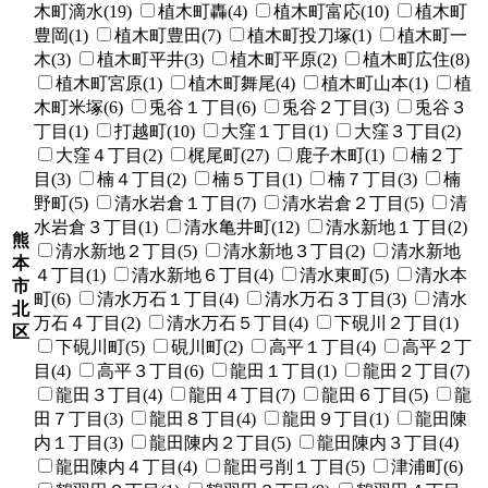
木町滴水(19)
植木町轟(4)
植木町富応(10)
植木町
豊岡(1)
植木町豊田(7)
植木町投刀塚(1)
植木町一
木(3)
植木町平井(3)
植木町平原(2)
植木町広住(8)
植木町宮原(1)
植木町舞尾(4)
植木町山本(1)
植
木町米塚(6)
兎谷１丁目(6)
兎谷２丁目(3)
兎谷３
丁目(1)
打越町(10)
大窪１丁目(1)
大窪３丁目(2)
大窪４丁目(2)
梶尾町(27)
鹿子木町(1)
楠２丁
目(3)
楠４丁目(2)
楠５丁目(1)
楠７丁目(3)
楠
野町(5)
清水岩倉１丁目(7)
清水岩倉２丁目(5)
清
水岩倉３丁目(1)
清水亀井町(12)
清水新地１丁目(2)
熊
清水新地２丁目(5)
清水新地３丁目(2)
清水新地
本
４丁目(1)
清水新地６丁目(4)
清水東町(5)
清水本
市
町(6)
清水万石１丁目(4)
清水万石３丁目(3)
清水
北
万石４丁目(2)
清水万石５丁目(4)
下硯川２丁目(1)
区
下硯川町(5)
硯川町(2)
高平１丁目(4)
高平２丁
目(4)
高平３丁目(6)
龍田１丁目(1)
龍田２丁目(7)
龍田３丁目(4)
龍田４丁目(7)
龍田６丁目(5)
龍
田７丁目(3)
龍田８丁目(4)
龍田９丁目(1)
龍田陳
内１丁目(3)
龍田陳内２丁目(5)
龍田陳内３丁目(4)
龍田陳内４丁目(4)
龍田弓削１丁目(5)
津浦町(6)