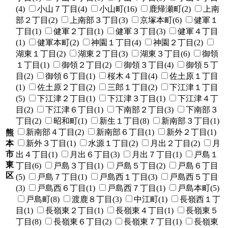
(4)
小山７丁目(4)
小山町(16)
鹿帰瀬町(2)
上南
部２丁目(2)
上南部３丁目(3)
京塚本町(6)
健軍１
丁目(1)
健軍２丁目(1)
健軍３丁目(3)
健軍４丁目
(1)
健軍本町(2)
神園１丁目(4)
神園２丁目(2)
湖東１丁目(2)
湖東２丁目(3)
湖東３丁目(6)
御領
１丁目(1)
御領２丁目(2)
御領３丁目(4)
御領５丁
目(2)
御領６丁目(1)
桜木４丁目(4)
佐土原１丁目
(1)
佐土原２丁目(2)
三郎１丁目(2)
下江津１丁目
(5)
下江津２丁目(1)
下江津３丁目(1)
下江津４丁
目(2)
下江津６丁目(1)
下南部２丁目(3)
下南部３
丁目(2)
昭和町(1)
新生１丁目(8)
新南部３丁目(1)
新南部４丁目(2)
新南部６丁目(1)
新外２丁目(1)
熊
本
新外３丁目(1)
水源１丁目(2)
月出２丁目(2)
月
市
出４丁目(1)
月出６丁目(3)
月出７丁目(1)
戸島１
東
丁目(6)
戸島３丁目(1)
戸島５丁目(2)
戸島６丁目
区
(5)
戸島７丁目(1)
戸島西１丁目(3)
戸島西５丁目
(3)
戸島西６丁目(1)
戸島西７丁目(1)
戸島本町(5)
戸島町(8)
渡鹿８丁目(3)
中江町(1)
長嶺西１丁
目(1)
長嶺東２丁目(1)
長嶺東４丁目(1)
長嶺東５
丁目(8)
長嶺東６丁目(2)
長嶺東７丁目(1)
長嶺東