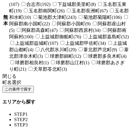
(107)
合志市(192)
下益城郡美里町(8)
玉名郡玉東
町(19)
玉名郡南関町(26)
玉名郡長洲町(67)
玉名郡
熊
和水町(10)
菊池郡大津町(243)
菊池郡菊陽町(106)
本
阿蘇郡南小国町(22)
阿蘇郡小国町(9)
阿蘇郡産山村
(5)
阿蘇郡高森町(47)
阿蘇郡西原村(34)
阿蘇郡南
阿蘇村(160)
上益城郡御船町(76)
上益城郡嘉島町(52)
上益城郡益城町(107)
上益城郡甲佐町(34)
上益城
郡山都町(4)
八代郡氷川町(29)
葦北郡芦北町(9)
葦
北郡津奈木町(3)
球磨郡錦町(12)
球磨郡多良木町(4)
球磨郡相良村(1)
球磨郡山江村(1)
球磨郡あさぎ
り町(21)
天草郡苓北町(3)
閉じる
町名選択
エリアから探す
STEP1
STEP2
STEP3