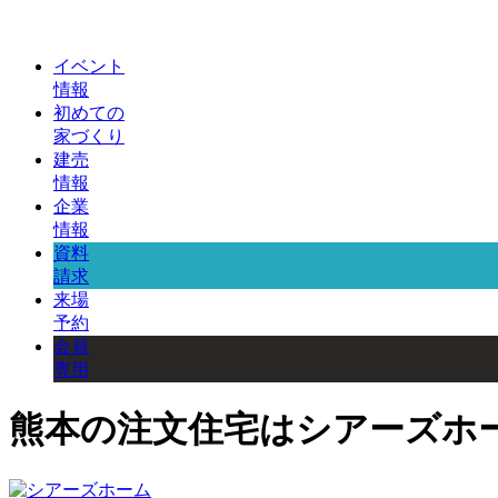
イベント
情報
初めての
家づくり
建売
情報
企業
情報
資料
請求
来場
予約
会員
専用
熊本の注文住宅はシアーズホ