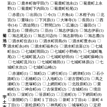
富(2)
鹿本町御宇田(7)
菊鹿町池永(2)
菊鹿町上永
野(1)
菊鹿町下内田(3)
菊鹿町松尾(2)
赤星(3)
出田(3)
今(3)
片角(4)
木柑子(8)
北
宮(5)
重味(1)
下河原(1)
大琳寺(3)
長田(1)
西
寺(14)
西迫間(1)
野間口(9)
広瀬(2)
藤田(5)
森北(4)
隈府(25)
亘(6)
旭志伊坂(3)
旭志伊萩(1)
菊
旭志尾足(1)
旭志川辺(9)
旭志新明(4)
旭志麓(3)
池
泗水町住吉(11)
泗水町田島(9)
泗水町豊水(4)
市
泗水町永(49)
泗水町福本(5)
泗水町吉富(23)
七城
町台(2)
七城町岡田(2)
七城町小野崎(7)
七城町亀
尾(2)
七城町菰入(2)
七城町砂田(6)
七城町蘇崎(3)
七城町流川(1)
七城町橋田(1)
七城町林原(2)
七
城町水次(2)
七城町山崎(2)
赤瀬町(1)
旭町(2)
網引町(1)
網津町(10)
石小
路町(1)
石橋町(2)
入地町(2)
岩古曽町(23)
馬之
瀬町(3)
恵塚町(2)
上網田町(3)
北段原町(2)
栗
崎町(3)
神合町(4)
古保里町(2)
古城町(6)
境目
町(3)
栄町(5)
笹原町(2)
三拾町(3)
下網田町(8)
宇
新開町(7)
新町１丁目(2)
新町３丁目(4)
新町４
土
丁目(1)
新松原町(7)
神馬町(3)
城塚町(2)
定府