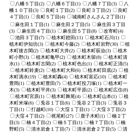
八幡５丁目(2)
八幡６丁目(1)
八幡７丁目(3)
八
幡１０丁目(3)
良町１丁目(2)
良町３丁目(2)
良町
４丁目(1)
良町５丁目(4)
城南町さんさん２丁目(1)
麻生田１丁目(1)
麻生田２丁目(5)
麻生田３丁目
(3)
麻生田４丁目(1)
麻生田５丁目(8)
改寄町(4)
池田３丁目(7)
植木町鐙田(11)
植木町石川(1)
植木町伊知坊(3)
植木町今藤(2)
植木町岩野(30)
植
木町後古閑(2)
植木町大井(2)
植木町荻迫(3)
植木
町小野(3)
植木町亀甲(2)
植木町木留(8)
植木町清
水(1)
植木町古閑(2)
植木町色出(1)
植木町正清(5)
植木町鈴麦(2)
植木町大和(6)
植木町田底(2)
植
木町滴水(19)
植木町轟(4)
植木町富応(10)
植木町
豊岡(1)
植木町豊田(7)
植木町投刀塚(1)
植木町一
木(3)
植木町平井(3)
植木町平原(2)
植木町広住(8)
植木町宮原(1)
植木町舞尾(4)
植木町山本(1)
植
木町米塚(6)
兎谷１丁目(6)
兎谷２丁目(3)
兎谷３
丁目(1)
打越町(10)
大窪１丁目(1)
大窪３丁目(2)
大窪４丁目(2)
梶尾町(27)
鹿子木町(1)
楠２丁
目(3)
楠４丁目(2)
楠５丁目(1)
楠７丁目(3)
楠
野町(5)
清水岩倉１丁目(7)
清水岩倉２丁目(5)
清