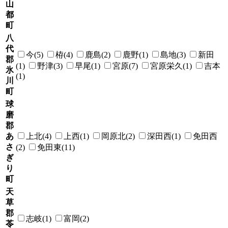
山
都
町
八
代
今(5)
栫(4)
鹿島(2)
鹿野(1)
島地(3)
新田
郡
(1)
野津(3)
早尾(1)
宮原(7)
宮原栄久(1)
吉本
氷
(1)
川
町
球
磨
郡
あ
上北(4)
上西(1)
岡原北(2)
深田西(1)
免田西
さ
(2)
免田東(11)
ぎ
り
町
天
草
郡
志岐(1)
富岡(2)
苓