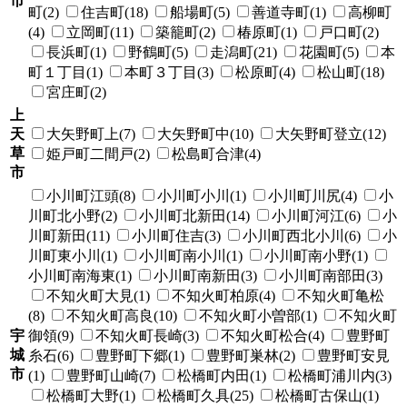
市
町(2)
住吉町(18)
船場町(5)
善道寺町(1)
高柳町
(4)
立岡町(11)
築籠町(2)
椿原町(1)
戸口町(2)
長浜町(1)
野鶴町(5)
走潟町(21)
花園町(5)
本
町１丁目(1)
本町３丁目(3)
松原町(4)
松山町(18)
宮庄町(2)
上
天
大矢野町上(7)
大矢野町中(10)
大矢野町登立(12)
草
姫戸町二間戸(2)
松島町合津(4)
市
小川町江頭(8)
小川町小川(1)
小川町川尻(4)
小
川町北小野(2)
小川町北新田(14)
小川町河江(6)
小
川町新田(11)
小川町住吉(3)
小川町西北小川(6)
小
川町東小川(1)
小川町南小川(1)
小川町南小野(1)
小川町南海東(1)
小川町南新田(3)
小川町南部田(3)
不知火町大見(1)
不知火町柏原(4)
不知火町亀松
(8)
不知火町高良(10)
不知火町小曽部(1)
不知火町
宇
御領(9)
不知火町長崎(3)
不知火町松合(4)
豊野町
城
糸石(6)
豊野町下郷(1)
豊野町巣林(2)
豊野町安見
市
(1)
豊野町山崎(7)
松橋町内田(1)
松橋町浦川内(3)
松橋町大野(1)
松橋町久具(25)
松橋町古保山(1)