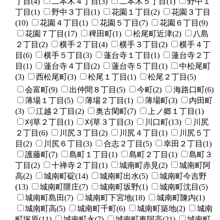
丁目(4)
二本木４丁目(3)
二本木５丁目(1)
野中１
丁目(1)
野中３丁目(1)
花園１丁目(2)
花園３丁目
(10)
花園４丁目(1)
花園５丁目(7)
花園６丁目(9)
花園７丁目(17)
稗田町(1)
松尾町近津(2)
八島
２丁目(2)
横手２丁目(4)
横手３丁目(2)
横手４丁
目(6)
横手５丁目(3)
蓮台寺１丁目(1)
蓮台寺２丁
目(1)
蓮台寺４丁目(2)
蓮台寺５丁目(1)
中松尾町
(3)
西松尾町(3)
松尾１丁目(1)
松尾２丁目(5)
会富町(9)
出仲間８丁目(5)
今町(2)
海路口町(6)
薄場１丁目(5)
薄場２丁目(1)
薄場町(3)
内田町
(3)
江越２丁目(2)
奥古閑町(7)
上ノ郷１丁目(1)
刈草２丁目(1)
刈草３丁目(3)
川口町(13)
川尻
２丁目(6)
川尻３丁目(2)
川尻４丁目(1)
川尻５丁
目(2)
川尻６丁目(3)
合志２丁目(5)
幸田２丁目(1)
護藤町(7)
島町１丁目(1)
島町２丁目(1)
島町３
丁目(2)
十禅寺２丁目(1)
城南町赤見(2)
城南町阿
高(2)
城南町碇(14)
城南町出水(5)
城南町今吉野
(13)
城南町隈庄(7)
城南町坂野(1)
城南町沈目(5)
城南町島田(7)
城南町下宮地(18)
城南町陳内(1)
城南町高(5)
城南町千町(6)
城南町築地(2)
城南
町塚原(11)
城南町永(7)
城南町東阿高(21)
城南町