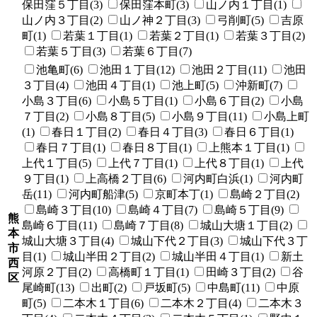
保田窪５丁目(3)
保田窪本町(3)
山ノ内１丁目(1)
山ノ内３丁目(2)
山ノ神２丁目(3)
弓削町(5)
吉原
町(1)
若葉１丁目(1)
若葉２丁目(1)
若葉３丁目(2)
若葉５丁目(3)
若葉６丁目(7)
池亀町(6)
池田１丁目(12)
池田２丁目(11)
池田
３丁目(4)
池田４丁目(1)
池上町(5)
沖新町(7)
小島３丁目(6)
小島５丁目(1)
小島６丁目(2)
小島
７丁目(2)
小島８丁目(5)
小島９丁目(11)
小島上町
(1)
春日１丁目(2)
春日４丁目(3)
春日６丁目(1)
春日７丁目(1)
春日８丁目(1)
上熊本１丁目(1)
上代１丁目(5)
上代７丁目(1)
上代８丁目(1)
上代
９丁目(1)
上高橋２丁目(6)
河内町白浜(1)
河内町
岳(11)
河内町船津(5)
京町本丁(1)
島崎２丁目(2)
島崎３丁目(10)
島崎４丁目(7)
島崎５丁目(9)
熊
島崎６丁目(11)
島崎７丁目(8)
城山大塘１丁目(2)
本
城山大塘３丁目(4)
城山下代２丁目(3)
城山下代３丁
市
目(1)
城山半田２丁目(2)
城山半田４丁目(1)
新土
西
河原２丁目(2)
高橋町１丁目(1)
田崎３丁目(2)
谷
区
尾崎町(13)
出町(2)
戸坂町(5)
中島町(11)
中原
町(5)
二本木１丁目(6)
二本木２丁目(4)
二本木３