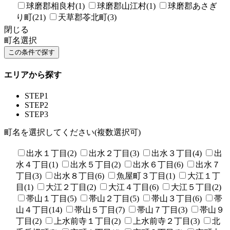
球磨郡相良村(1)
球磨郡山江村(1)
球磨郡あさぎ
り町(21)
天草郡苓北町(3)
閉じる
町名選択
エリアから探す
STEP1
STEP2
STEP3
町名を選択してください(複数選択可)
出水１丁目(2)
出水２丁目(3)
出水３丁目(4)
出
水４丁目(1)
出水５丁目(2)
出水６丁目(6)
出水７
丁目(3)
出水８丁目(6)
魚屋町３丁目(1)
大江１丁
目(1)
大江２丁目(2)
大江４丁目(6)
大江５丁目(2)
帯山１丁目(5)
帯山２丁目(5)
帯山３丁目(6)
帯
山４丁目(14)
帯山５丁目(7)
帯山７丁目(3)
帯山９
丁目(2)
上水前寺１丁目(2)
上水前寺２丁目(3)
北