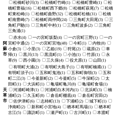
松橋町砂川(3)
松橋町竹崎(1)
松橋町豊崎(1)
松
橋町豊福(16)
松橋町西下郷(8)
松橋町萩尾(7)
松橋
町東松崎(1)
松橋町曲野(32)
松橋町松橋(31)
松橋
町南豊崎(7)
松橋町両仲間(24)
三角町大田尾(3)
三
角町戸馳(1)
三角町中村(1)
三角町波多(2)
三角町
三角浦(1)
赤水(4)
一の宮町坂梨(4)
一の宮町三野(1)
一の
阿
宮町中通(2)
一の宮町宮地(48)
今町(1)
内牧(8)
蘇
小倉(3)
小里(3)
乙姫(19)
狩尾(2)
蔵原(2)
車
市
帰(1)
黒川(13)
黒流町(1)
小池(1)
竹原(1)
永
草(9)
西小園(3)
三久保(4)
役犬原(1)
山田(1)
有明町大浦(2)
有明町大島子(1)
有明町楠甫(1)
有明町須子(1)
五和町鬼池(1)
五和町御領(3)
五和
町二江(3)
今釜新町(2)
今釜町(5)
牛深町(2)
太
田町(1)
大浜町(1)
亀場町亀川(8)
亀場町食場(1)
天
河浦町崎津(1)
河浦町白木河内(1)
北浜町(3)
楠
草
浦町(2)
久玉町(8)
倉岳町棚底(4)
倉岳町宮田(2)
市
佐伊津町(6)
志柿町(13)
下浦町(2)
城下町(1)
浄南町(2)
新和町小宮地(4)
栖本町馬場(1)
栖本町
古江(5)
諏訪町(1)
瀬戸町(1)
古川町(1)
本渡町