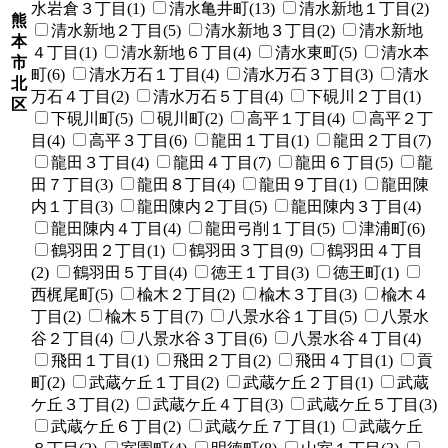
水岩倉３丁目(1)
清水亀井町(13)
清水新地１丁目(2)
熊
清水新地２丁目(5)
清水新地３丁目(2)
清水新地
本
４丁目(1)
清水新地６丁目(4)
清水東町(5)
清水本
市
町(6)
清水万石１丁目(4)
清水万石３丁目(3)
清水
北
万石４丁目(2)
清水万石５丁目(4)
下硯川２丁目(1)
区
下硯川町(5)
硯川町(2)
高平１丁目(4)
高平２丁
目(4)
高平３丁目(6)
龍田１丁目(1)
龍田２丁目(7)
龍田３丁目(4)
龍田４丁目(7)
龍田６丁目(5)
龍
田７丁目(3)
龍田８丁目(4)
龍田９丁目(1)
龍田陳
内１丁目(3)
龍田陳内２丁目(5)
龍田陳内３丁目(4)
龍田陳内４丁目(4)
龍田弓削１丁目(5)
津浦町(6)
鶴羽田２丁目(1)
鶴羽田３丁目(9)
鶴羽田４丁目
(2)
鶴羽田５丁目(4)
徳王１丁目(3)
徳王町(1)
西梶尾町(5)
楡木２丁目(2)
楡木３丁目(3)
楡木４
丁目(2)
楡木５丁目(7)
八景水谷１丁目(5)
八景水
谷２丁目(4)
八景水谷３丁目(6)
八景水谷４丁目(4)
飛田１丁目(1)
飛田２丁目(2)
飛田４丁目(1)
貢
町(2)
武蔵ケ丘１丁目(2)
武蔵ケ丘２丁目(1)
武蔵
ケ丘３丁目(2)
武蔵ケ丘４丁目(3)
武蔵ケ丘５丁目(3)
武蔵ケ丘６丁目(2)
武蔵ケ丘７丁目(1)
武蔵ケ丘