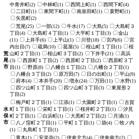
中青井町(2)
中林町(1)
西間上町(1)
西間下町(4)
二日町(1)
東間下町(1)
南泉田町(1)
蓑野町(1)
矢黒町(2)
荒尾(25)
一部(12)
牛水(17)
大島(5)
大島町３
丁目(4)
大島町４丁目(1)
大平町１丁目(3)
金山
(11)
上井手(6)
上平山(1)
川登(18)
宮内(6)
宮
内出目(7)
蔵満(10)
菰屋(5)
桜山町１丁目(1)
桜
荒
山町２丁目(1)
桜山町３丁目(2)
下井手(21)
高浜
尾
(3)
西原町１丁目(2)
西原町２丁目(2)
西原町３丁
市
目(1)
野原(8)
八幡台１丁目(2)
八幡台２丁目(1)
八幡台３丁目(2)
原万田(7)
日の出町(1)
平山(9)
府本(4)
本井手(20)
増永(24)
万田(11)
水野(1)
四ツ山町１丁目(2)
四ツ山町３丁目(3)
東屋形２
丁目(2)
梅戸町２丁目(1)
江添(1)
大園町２丁目(1)
古賀
水
町１丁目(1)
栄町１丁目(1)
桜井町２丁目(1)
汐見
俣
町２丁目(1)
白浜町(1)
大黒町２丁目(2)
月浦(1)
市
八ノ窪町２丁目(1)
平町１丁目(1)
袋(4)
牧ノ内
(1)
丸島町１丁目(1)
青木(1)
安楽寺(2)
伊倉北方(4)
伊倉南方(2)