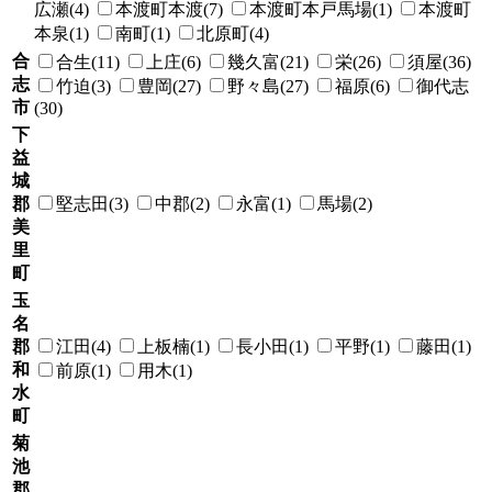
広瀬(4)
本渡町本渡(7)
本渡町本戸馬場(1)
本渡町
本泉(1)
南町(1)
北原町(4)
合
合生(11)
上庄(6)
幾久富(21)
栄(26)
須屋(36)
志
竹迫(3)
豊岡(27)
野々島(27)
福原(6)
御代志
市
(30)
下
益
城
郡
堅志田(3)
中郡(2)
永富(1)
馬場(2)
美
里
町
玉
名
郡
江田(4)
上板楠(1)
長小田(1)
平野(1)
藤田(1)
和
前原(1)
用木(1)
水
町
菊
池
郡