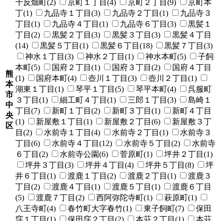
千反畑町(2)
京町１丁目(4)
京町２丁目(9)
京町本
丁(1)
九品寺１丁目(3)
九品寺２丁目(1)
九品寺３
丁目(1)
九品寺４丁目(1)
九品寺６丁目(3)
黒髪１
丁目(2)
黒髪２丁目(3)
黒髪３丁目(3)
黒髪４丁目
(14)
黒髪５丁目(1)
黒髪６丁目(18)
黒髪７丁目(3)
神水１丁目(3)
神水２丁目(1)
神水本町(5)
子飼
本町(5)
国府２丁目(1)
国府３丁目(2)
国府４丁目
熊
(1)
国府本町(4)
壺川１丁目(3)
壺川２丁目(1)
本
湖東１丁目(1)
琴平１丁目(5)
琴平本町(4)
呉服町
市
３丁目(1)
細工町４丁目(1)
三郎１丁目(3)
島崎１
中
丁目(7)
新町１丁目(2)
新町３丁目(1)
新町４丁目
央
(1)
新屋敷１丁目(1)
新屋敷２丁目(6)
新屋敷３丁
区
目(2)
水前寺１丁目(4)
水前寺２丁目(1)
水前寺３
丁目(6)
水前寺４丁目(12)
水前寺５丁目(2)
水前寺
６丁目(2)
水前寺公園(6)
菅原町(1)
坪井２丁目(1)
坪井３丁目(3)
坪井４丁目(4)
坪井５丁目(8)
坪
井６丁目(1)
渡鹿１丁目(2)
渡鹿２丁目(1)
渡鹿３
丁目(2)
渡鹿４丁目(1)
渡鹿５丁目(1)
渡鹿６丁目
(5)
渡鹿７丁目(2)
西阿弥陀寺町(1)
萩原町(1)
八王寺町(4)
春竹町大字春竹(1)
東子飼町(7)
保田
窪１丁目(1)
保田窪２丁目(2)
本荘２丁目(1)
本荘