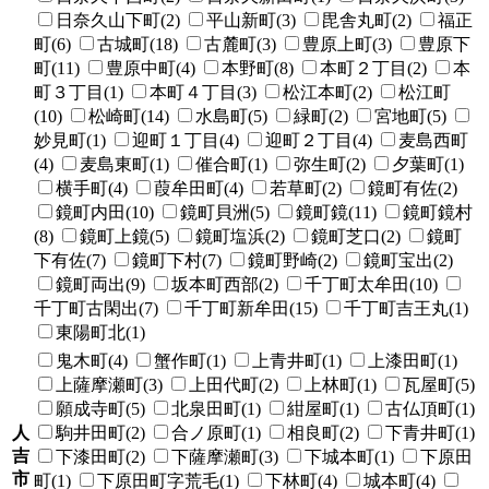
日奈久山下町(2)
平山新町(3)
毘舎丸町(2)
福正
町(6)
古城町(18)
古麓町(3)
豊原上町(3)
豊原下
町(11)
豊原中町(4)
本野町(8)
本町２丁目(2)
本
町３丁目(1)
本町４丁目(3)
松江本町(2)
松江町
(10)
松崎町(14)
水島町(5)
緑町(2)
宮地町(5)
妙見町(1)
迎町１丁目(4)
迎町２丁目(4)
麦島西町
(4)
麦島東町(1)
催合町(1)
弥生町(2)
夕葉町(1)
横手町(4)
葭牟田町(4)
若草町(2)
鏡町有佐(2)
鏡町内田(10)
鏡町貝洲(5)
鏡町鏡(11)
鏡町鏡村
(8)
鏡町上鏡(5)
鏡町塩浜(2)
鏡町芝口(2)
鏡町
下有佐(7)
鏡町下村(7)
鏡町野崎(2)
鏡町宝出(2)
鏡町両出(9)
坂本町西部(2)
千丁町太牟田(10)
千丁町古閑出(7)
千丁町新牟田(15)
千丁町吉王丸(1)
東陽町北(1)
鬼木町(4)
蟹作町(1)
上青井町(1)
上漆田町(1)
上薩摩瀬町(3)
上田代町(2)
上林町(1)
瓦屋町(5)
願成寺町(5)
北泉田町(1)
紺屋町(1)
古仏頂町(1)
人
駒井田町(2)
合ノ原町(1)
相良町(2)
下青井町(1)
吉
下漆田町(2)
下薩摩瀬町(3)
下城本町(1)
下原田
市
町(1)
下原田町字荒毛(1)
下林町(4)
城本町(4)