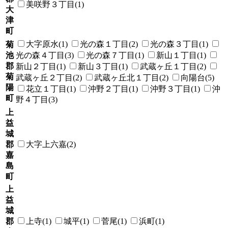
美咲野３丁目(1)
大
津
町
大字原水(1)
光の森１丁目(2)
光の森３丁目(1)
菊
池
光の森４丁目(3)
光の森７丁目(1)
新山１丁目(1)
郡
新山２丁目(1)
新山３丁目(1)
武蔵ヶ丘１丁目(2)
菊
武蔵ヶ丘２丁目(2)
武蔵ヶ丘北１丁目(2)
向陽台(5)
陽
花立１丁目(1)
沖野２丁目(1)
沖野３丁目(1)
沖
町
野４丁目(3)
上
益
城
郡
大字上六嘉(2)
嘉
島
町
上
益
城
郡
上寺(1)
城平(1)
菅尾(1)
浜町(1)