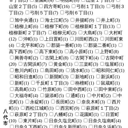
８丁目(2)
室園町(4)
明徳町(8)
山室１丁目(3)
山室２丁目(5)
四方寄町(16)
弓削１丁目(3)
弓削３
丁目(2)
弓削５丁目(7)
弓削６丁目(1)
旭中央通(1)
海士江町(5)
井揚町(9)
井上町(3)
植柳上町(6)
植柳下町(9)
植柳新町１丁目(13)
植柳新町２丁目(7)
植柳元町(2)
大島町(3)
大村町
(12)
沖町(1)
上日置町(1)
川田町西(2)
川田町東
(4)
北平和町(2)
郡築一番町(10)
郡築二番町(1)
高下西町(9)
高下東町(3)
高小原町(1)
上野町(8)
興善寺町(2)
古閑上町(8)
古閑下町(4)
古閑中町
(20)
古閑浜町(7)
黄金町(1)
三楽町(3)
塩屋町(1)
敷川内町(1)
島田町(8)
清水町(1)
昭和同仁町(1)
昭和日進町(1)
新開町(3)
新地町(1)
新浜町(1)
新町(1)
千反町１丁目(3)
栴檀町(1)
鼠蔵町(1)
高島町(12)
竹原町(8)
田中西町(1)
田中東町(5)
大福寺町(4)
築添町(5)
通町(1)
中片町(2)
中
北町(1)
永碇町(1)
長田町(2)
奈良木町(3)
西片
町(1)
西松江城町(1)
西宮町(9)
萩原町１丁目(2)
八
萩原町２丁目(7)
八幡町(2)
花園町(1)
日置町
代
(10)
東片町(4)
日奈久塩北町(1)
日奈久塩南町(4)
市
日奈久下西町(2)
日奈久新田町(1)
日奈久浜町(3)