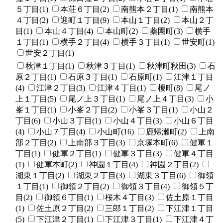
５丁目(1)
本荘６丁目(2)
南熊本２丁目(1)
南熊本
４丁目(2)
迎町１丁目(9)
本山１丁目(2)
本山２丁
目(1)
本山４丁目(4)
本山町(2)
薬園町(3)
横手
１丁目(1)
横手２丁目(4)
横手３丁目(1)
世安町(1)
世安２丁目(1)
秋津１丁目(1)
秋津３丁目(1)
秋津町秋田(3)
石
原２丁目(1)
石原３丁目(1)
石原町(1)
江津１丁目
(4)
江津２丁目(3)
江津４丁目(1)
榎町(8)
尾ノ
上１丁目(5)
尾ノ上３丁目(1)
尾ノ上４丁目(3)
小
峯１丁目(1)
小峯２丁目(2)
小峯３丁目(1)
小山２
丁目(6)
小山３丁目(1)
小山４丁目(3)
小山６丁目
(4)
小山７丁目(4)
小山町(16)
鹿帰瀬町(2)
上南
部２丁目(2)
上南部３丁目(3)
京塚本町(6)
健軍１
丁目(1)
健軍２丁目(1)
健軍３丁目(3)
健軍４丁目
(1)
健軍本町(2)
神園１丁目(4)
神園２丁目(2)
湖東１丁目(2)
湖東２丁目(3)
湖東３丁目(6)
御領
１丁目(1)
御領２丁目(2)
御領３丁目(4)
御領５丁
目(2)
御領６丁目(1)
桜木４丁目(3)
佐土原１丁目
(1)
佐土原２丁目(2)
三郎１丁目(2)
下江津１丁目
(5)
下江津２丁目(1)
下江津３丁目(1)
下江津４丁