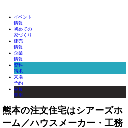
イベント
情報
初めての
家づくり
建売
情報
企業
情報
資料
請求
来場
予約
会員
専用
熊本の注文住宅はシアーズホ
ーム／ハウスメーカー・工務