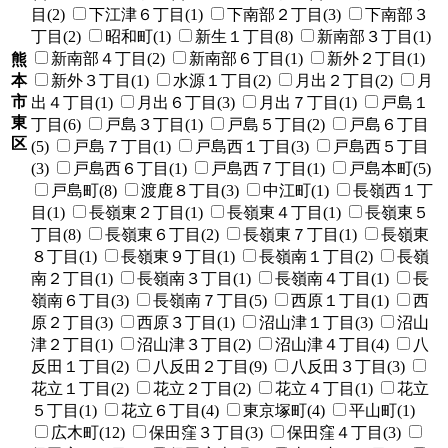
目(2)
下江津６丁目(1)
下南部２丁目(3)
下南部３
丁目(2)
昭和町(1)
新生１丁目(8)
新南部３丁目(1)
新南部４丁目(2)
新南部６丁目(1)
新外２丁目(1)
熊
本
新外３丁目(1)
水源１丁目(2)
月出２丁目(2)
月
市
出４丁目(1)
月出６丁目(3)
月出７丁目(1)
戸島１
東
丁目(6)
戸島３丁目(1)
戸島５丁目(2)
戸島６丁目
区
(5)
戸島７丁目(1)
戸島西１丁目(3)
戸島西５丁目
(3)
戸島西６丁目(1)
戸島西７丁目(1)
戸島本町(5)
戸島町(8)
渡鹿８丁目(3)
中江町(1)
長嶺西１丁
目(1)
長嶺東２丁目(1)
長嶺東４丁目(1)
長嶺東５
丁目(8)
長嶺東６丁目(2)
長嶺東７丁目(1)
長嶺東
８丁目(1)
長嶺東９丁目(1)
長嶺南１丁目(2)
長嶺
南２丁目(1)
長嶺南３丁目(1)
長嶺南４丁目(1)
長
嶺南６丁目(3)
長嶺南７丁目(5)
西原１丁目(1)
西
原２丁目(3)
西原３丁目(1)
沼山津１丁目(3)
沼山
津２丁目(1)
沼山津３丁目(2)
沼山津４丁目(4)
八
反田１丁目(2)
八反田２丁目(9)
八反田３丁目(3)
花立１丁目(2)
花立２丁目(2)
花立４丁目(1)
花立
５丁目(1)
花立６丁目(4)
東京塚町(4)
平山町(1)
広木町(12)
保田窪３丁目(3)
保田窪４丁目(3)