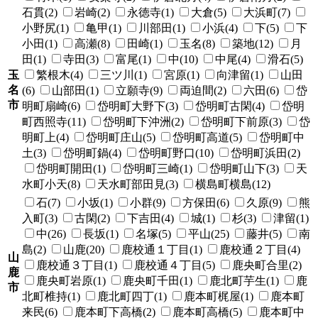
石貫(2)
岩崎(2)
永徳寺(1)
大倉(5)
大浜町(7)
小野尻(1)
亀甲(1)
川部田(1)
小浜(4)
下(5)
下
小田(1)
高瀬(8)
田崎(1)
玉名(8)
築地(12)
月
田(1)
寺田(3)
富尾(1)
中(10)
中尾(4)
滑石(5)
玉
繁根木(4)
三ツ川(1)
宮原(1)
向津留(1)
山田
名
(6)
山部田(1)
立願寺(9)
両迫間(2)
六田(6)
岱
市
明町扇崎(6)
岱明町大野下(3)
岱明町古閑(4)
岱明
町西照寺(11)
岱明町下沖洲(2)
岱明町下前原(3)
岱
明町上(4)
岱明町庄山(5)
岱明町高道(5)
岱明町中
土(3)
岱明町鍋(4)
岱明町野口(10)
岱明町浜田(2)
岱明町開田(1)
岱明町三崎(1)
岱明町山下(3)
天
水町小天(8)
天水町部田見(3)
横島町横島(12)
石(7)
小坂(1)
小群(9)
方保田(6)
久原(9)
熊
入町(3)
古閑(2)
下吉田(4)
城(1)
杉(3)
津留(1)
中(26)
長坂(1)
名塚(5)
平山(25)
藤井(5)
南
島(2)
山鹿(20)
鹿校通１丁目(1)
鹿校通２丁目(4)
山
鹿校通３丁目(1)
鹿校通４丁目(5)
鹿央町合里(2)
鹿
鹿央町岩原(1)
鹿央町千田(1)
鹿北町芋生(1)
鹿
市
北町椎持(1)
鹿北町四丁(1)
鹿本町梶屋(1)
鹿本町
来民(6)
鹿本町下高橋(2)
鹿本町高橋(5)
鹿本町中