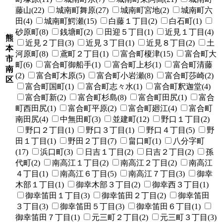
藤山(22)
城南町舞原(27)
城南町宮地(2)
城南町六
田(4)
城南町鰐瀬(15)
白藤１丁目(2)
白石町(1)
砂原町(8)
銭塘町(2)
田迎５丁目(1)
近見１丁目(4)
熊
近見２丁目(3)
近見３丁目(1)
近見８丁目(2)
土
本
河原町(8)
鳶町２丁目(1)
富合町榎津(15)
富合町大
市
町(6)
富合町御船手(1)
富合町上杉(1)
富合町清藤
南
(2)
富合町木原(5)
富合町小岩瀬(8)
富合町莎崎(2)
区
富合町国町(1)
富合町志々水(1)
富合町釈迦堂(4)
富合町新(2)
富合町杉島(8)
富合町田尻(1)
富合
町西田尻(1)
富合町平原(2)
富合町廻江(4)
富合町
南田尻(4)
中無田町(3)
並建町(12)
野口１丁目(2)
野口２丁目(1)
野口３丁目(1)
野口４丁目(5)
野
田１丁目(1)
野田２丁目(7)
畠口町(1)
八分字町
(17)
浜口町(3)
日吉１丁目(2)
日吉２丁目(2)
孫
代町(2)
南高江１丁目(2)
南高江２丁目(2)
南高江
４丁目(1)
南高江６丁目(5)
南高江７丁目(3)
御幸
木部１丁目(1)
御幸木部３丁目(2)
御幸西３丁目(1)
御幸笛田１丁目(3)
御幸笛田２丁目(2)
御幸笛田
３丁目(3)
御幸笛田５丁目(3)
御幸笛田６丁目(1)
御幸笛田７丁目(1)
元三町２丁目(2)
元三町３丁目(3)