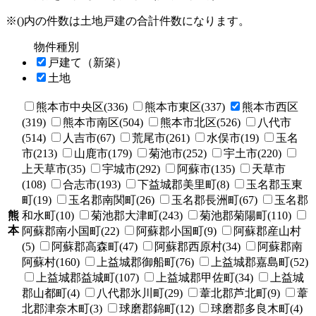
※()内の件数は土地戸建の合計件数になります。
物件種別
戸建て（新築）
土地
熊本市中央区(336)
熊本市東区(337)
熊本市西区
(319)
熊本市南区(504)
熊本市北区(526)
八代市
(514)
人吉市(67)
荒尾市(261)
水俣市(19)
玉名
市(213)
山鹿市(179)
菊池市(252)
宇土市(220)
上天草市(35)
宇城市(292)
阿蘇市(135)
天草市
(108)
合志市(193)
下益城郡美里町(8)
玉名郡玉東
町(19)
玉名郡南関町(26)
玉名郡長洲町(67)
玉名郡
熊
和水町(10)
菊池郡大津町(243)
菊池郡菊陽町(110)
本
阿蘇郡南小国町(22)
阿蘇郡小国町(9)
阿蘇郡産山村
(5)
阿蘇郡高森町(47)
阿蘇郡西原村(34)
阿蘇郡南
阿蘇村(160)
上益城郡御船町(76)
上益城郡嘉島町(52)
上益城郡益城町(107)
上益城郡甲佐町(34)
上益城
郡山都町(4)
八代郡氷川町(29)
葦北郡芦北町(9)
葦
北郡津奈木町(3)
球磨郡錦町(12)
球磨郡多良木町(4)