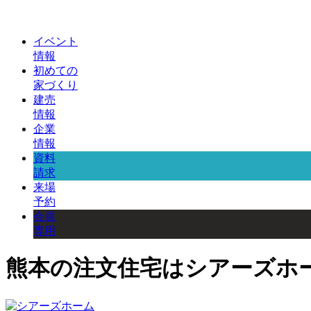
イベント
情報
初めての
家づくり
建売
情報
企業
情報
資料
請求
来場
予約
会員
専用
熊本の注文住宅はシアーズホ