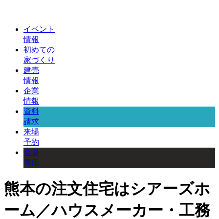
イベント
情報
初めての
家づくり
建売
情報
企業
情報
資料
請求
来場
予約
会員
専用
熊本の注文住宅はシアーズホ
ーム／ハウスメーカー・工務