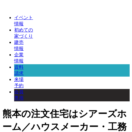
イベント
情報
初めての
家づくり
建売
情報
企業
情報
資料
請求
来場
予約
会員
専用
熊本の注文住宅はシアーズホ
ーム／ハウスメーカー・工務