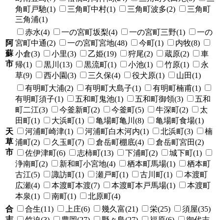
角町戸馳(1)
三角町中村(1)
三角町波多(2)
三角町
三角浦(1)
赤水(4)
一の宮町坂梨(4)
一の宮町三野(1)
一の
阿
宮町中通(2)
一の宮町宮地(48)
今町(1)
内牧(8)
蘇
小倉(3)
小里(3)
乙姫(19)
狩尾(2)
蔵原(2)
車
市
帰(1)
黒川(13)
黒流町(1)
小池(1)
竹原(1)
永
草(9)
西小園(3)
三久保(4)
役犬原(1)
山田(1)
有明町大浦(2)
有明町大島子(1)
有明町楠甫(1)
有明町須子(1)
五和町鬼池(1)
五和町御領(3)
五和
町二江(3)
今釜新町(2)
今釜町(5)
牛深町(2)
太
田町(1)
大浜町(1)
亀場町亀川(8)
亀場町食場(1)
天
河浦町崎津(1)
河浦町白木河内(1)
北浜町(3)
楠
草
浦町(2)
久玉町(7)
倉岳町棚底(4)
倉岳町宮田(2)
市
佐伊津町(6)
志柿町(13)
下浦町(2)
城下町(1)
浄南町(2)
新和町小宮地(4)
栖本町馬場(1)
栖本町
古江(5)
諏訪町(1)
瀬戸町(1)
古川町(1)
本渡町
広瀬(4)
本渡町本渡(7)
本渡町本戸馬場(1)
本渡町
本泉(1)
南町(1)
北原町(4)
合
合生(11)
上庄(6)
幾久富(21)
栄(25)
須屋(35)
志
竹迫(3)
豊岡(27)
野々島(27)
福原(6)
御代志