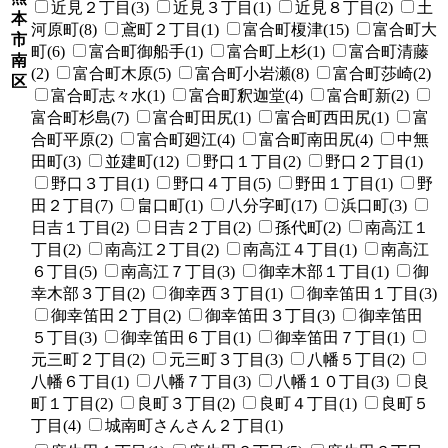
近見２丁目(3)
近見３丁目(1)
近見８丁目(2)
土
本
河原町(8)
鳶町２丁目(1)
富合町榎津(15)
富合町大
市
町(6)
富合町御船手(1)
富合町上杉(1)
富合町清藤
南
(2)
富合町木原(5)
富合町小岩瀬(8)
富合町莎崎(2)
区
富合町志々水(1)
富合町釈迦堂(4)
富合町新(2)
富合町杉島(7)
富合町田尻(1)
富合町西田尻(1)
富
合町平原(2)
富合町廻江(4)
富合町南田尻(4)
中無
田町(3)
並建町(12)
野口１丁目(2)
野口２丁目(1)
野口３丁目(1)
野口４丁目(5)
野田１丁目(1)
野
田２丁目(7)
畠口町(1)
八分字町(17)
浜口町(3)
日吉１丁目(2)
日吉２丁目(2)
孫代町(2)
南高江１
丁目(2)
南高江２丁目(2)
南高江４丁目(1)
南高江
６丁目(5)
南高江７丁目(3)
御幸木部１丁目(1)
御
幸木部３丁目(2)
御幸西３丁目(1)
御幸笛田１丁目(3)
御幸笛田２丁目(2)
御幸笛田３丁目(3)
御幸笛田
５丁目(3)
御幸笛田６丁目(1)
御幸笛田７丁目(1)
元三町２丁目(2)
元三町３丁目(3)
八幡５丁目(2)
八幡６丁目(1)
八幡７丁目(3)
八幡１０丁目(3)
良
町１丁目(2)
良町３丁目(2)
良町４丁目(1)
良町５
丁目(4)
城南町さんさん２丁目(1)