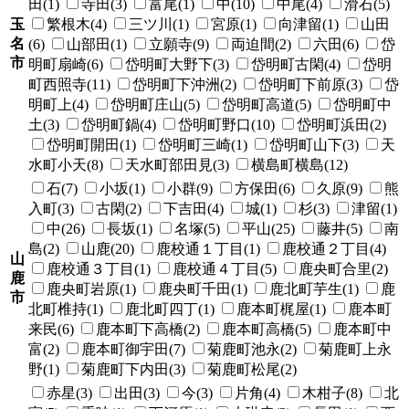
田(1)
寺田(3)
富尾(1)
中(10)
中尾(4)
滑石(5)
玉
繁根木(4)
三ツ川(1)
宮原(1)
向津留(1)
山田
名
(6)
山部田(1)
立願寺(9)
両迫間(2)
六田(6)
岱
市
明町扇崎(6)
岱明町大野下(3)
岱明町古閑(4)
岱明
町西照寺(11)
岱明町下沖洲(2)
岱明町下前原(3)
岱
明町上(4)
岱明町庄山(5)
岱明町高道(5)
岱明町中
土(3)
岱明町鍋(4)
岱明町野口(10)
岱明町浜田(2)
岱明町開田(1)
岱明町三崎(1)
岱明町山下(3)
天
水町小天(8)
天水町部田見(3)
横島町横島(12)
石(7)
小坂(1)
小群(9)
方保田(6)
久原(9)
熊
入町(3)
古閑(2)
下吉田(4)
城(1)
杉(3)
津留(1)
中(26)
長坂(1)
名塚(5)
平山(25)
藤井(5)
南
島(2)
山鹿(20)
鹿校通１丁目(1)
鹿校通２丁目(4)
山
鹿校通３丁目(1)
鹿校通４丁目(5)
鹿央町合里(2)
鹿
鹿央町岩原(1)
鹿央町千田(1)
鹿北町芋生(1)
鹿
市
北町椎持(1)
鹿北町四丁(1)
鹿本町梶屋(1)
鹿本町
来民(6)
鹿本町下高橋(2)
鹿本町高橋(5)
鹿本町中
富(2)
鹿本町御宇田(7)
菊鹿町池永(2)
菊鹿町上永
野(1)
菊鹿町下内田(3)
菊鹿町松尾(2)
赤星(3)
出田(3)
今(3)
片角(4)
木柑子(8)
北