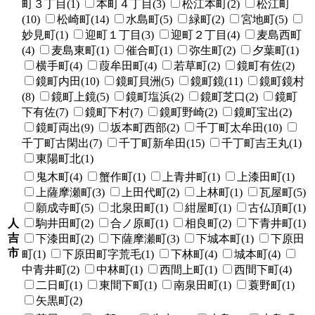
町３丁目(1)
本町４丁目(3)
松江本町(2)
松江町
(10)
松崎町(14)
水島町(5)
緑町(2)
宮地町(5)
妙見町(1)
迎町１丁目(3)
迎町２丁目(4)
麦島西町
(4)
麦島東町(1)
催合町(1)
弥生町(2)
夕葉町(1)
横手町(4)
葭牟田町(4)
若草町(2)
鏡町有佐(2)
鏡町内田(10)
鏡町貝洲(5)
鏡町鏡(11)
鏡町鏡村
(8)
鏡町上鏡(5)
鏡町塩浜(2)
鏡町芝口(2)
鏡町
下有佐(7)
鏡町下村(7)
鏡町野崎(2)
鏡町宝出(2)
鏡町両出(9)
坂本町西部(2)
千丁町太牟田(10)
千丁町古閑出(7)
千丁町新牟田(15)
千丁町吉王丸(1)
東陽町北(1)
鬼木町(4)
蟹作町(1)
上青井町(1)
上漆田町(1)
上薩摩瀬町(3)
上田代町(2)
上林町(1)
瓦屋町(5)
願成寺町(5)
北泉田町(1)
紺屋町(1)
古仏頂町(1)
人
駒井田町(2)
合ノ原町(1)
相良町(2)
下青井町(1)
吉
下漆田町(2)
下薩摩瀬町(3)
下城本町(1)
下原田
市
町(1)
下原田町字荒毛(1)
下林町(4)
城本町(4)
中青井町(2)
中林町(1)
西間上町(1)
西間下町(4)
二日町(1)
東間下町(1)
南泉田町(1)
蓑野町(1)
矢黒町(2)