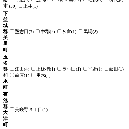
市
(30)
上生(1)
下
益
城
郡
堅志田(3)
中郡(2)
永富(1)
馬場(2)
美
里
町
玉
名
郡
江田(4)
上板楠(1)
長小田(1)
平野(1)
藤田(1)
和
前原(1)
用木(1)
水
町
菊
池
郡
美咲野３丁目(1)
大
津
町