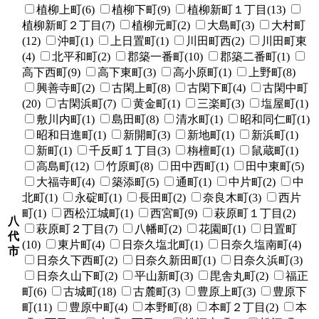
植柳上町(6)
植柳下町(9)
植柳新町１丁目(13)
植柳新町２丁目(7)
植柳元町(2)
大島町(3)
大村町
(12)
沖町(1)
上日置町(1)
川田町西(2)
川田町東
(4)
北平和町(2)
郡築一番町(10)
郡築二番町(1)
高下西町(9)
高下東町(3)
高小原町(1)
上野町(8)
興善寺町(2)
古閑上町(8)
古閑下町(4)
古閑中町
(20)
古閑浜町(7)
黄金町(1)
三楽町(3)
塩屋町(1)
敷川内町(1)
島田町(8)
清水町(1)
昭和同仁町(1)
昭和日進町(1)
新開町(3)
新地町(1)
新浜町(1)
新町(1)
千反町１丁目(3)
栴檀町(1)
鼠蔵町(1)
高島町(12)
竹原町(8)
田中西町(1)
田中東町(5)
大福寺町(4)
築添町(5)
通町(1)
中片町(2)
中
北町(1)
永碇町(1)
長田町(2)
奈良木町(3)
西片
町(1)
西松江城町(1)
西宮町(9)
萩原町１丁目(2)
八
萩原町２丁目(7)
八幡町(2)
花園町(1)
日置町
代
(10)
東片町(4)
日奈久塩北町(1)
日奈久塩南町(4)
市
日奈久下西町(2)
日奈久新田町(1)
日奈久浜町(3)
日奈久山下町(2)
平山新町(3)
毘舎丸町(2)
福正
町(6)
古城町(18)
古麓町(3)
豊原上町(3)
豊原下
町(11)
豊原中町(4)
本野町(8)
本町２丁目(2)
本