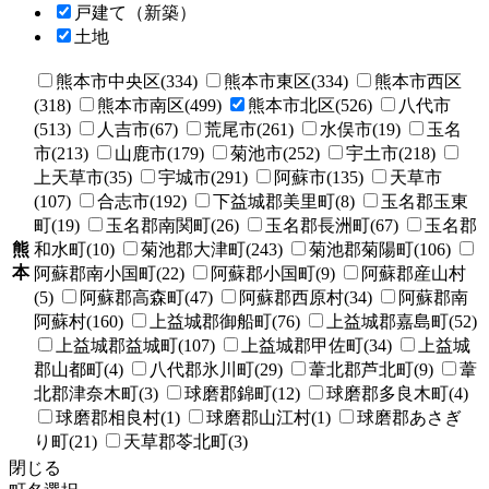
戸建て（新築）
土地
熊本市中央区(334)
熊本市東区(334)
熊本市西区
(318)
熊本市南区(499)
熊本市北区(526)
八代市
(513)
人吉市(67)
荒尾市(261)
水俣市(19)
玉名
市(213)
山鹿市(179)
菊池市(252)
宇土市(218)
上天草市(35)
宇城市(291)
阿蘇市(135)
天草市
(107)
合志市(192)
下益城郡美里町(8)
玉名郡玉東
町(19)
玉名郡南関町(26)
玉名郡長洲町(67)
玉名郡
熊
和水町(10)
菊池郡大津町(243)
菊池郡菊陽町(106)
本
阿蘇郡南小国町(22)
阿蘇郡小国町(9)
阿蘇郡産山村
(5)
阿蘇郡高森町(47)
阿蘇郡西原村(34)
阿蘇郡南
阿蘇村(160)
上益城郡御船町(76)
上益城郡嘉島町(52)
上益城郡益城町(107)
上益城郡甲佐町(34)
上益城
郡山都町(4)
八代郡氷川町(29)
葦北郡芦北町(9)
葦
北郡津奈木町(3)
球磨郡錦町(12)
球磨郡多良木町(4)
球磨郡相良村(1)
球磨郡山江村(1)
球磨郡あさぎ
り町(21)
天草郡苓北町(3)
閉じる