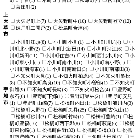
町１丁目(1)
本町３丁目(3)
松原町(4)
松山町(18)
宮庄町(2)
上
天
大矢野町上(7)
大矢野町中(10)
大矢野町登立(12)
草
姫戸町二間戸(2)
松島町合津(4)
市
小川町江頭(8)
小川町小川(1)
小川町川尻(4)
小
川町北小野(2)
小川町北新田(14)
小川町河江(6)
小
川町新田(11)
小川町住吉(3)
小川町西北小川(6)
小
川町東小川(1)
小川町南小川(1)
小川町南小野(1)
小川町南海東(1)
小川町南新田(3)
小川町南部田(3)
不知火町大見(1)
不知火町柏原(4)
不知火町亀松
(8)
不知火町高良(10)
不知火町小曽部(1)
不知火町
宇
御領(9)
不知火町長崎(3)
不知火町松合(4)
豊野町
城
糸石(6)
豊野町下郷(1)
豊野町巣林(2)
豊野町安見
市
(1)
豊野町山崎(7)
松橋町内田(1)
松橋町浦川内(3)
松橋町大野(1)
松橋町久具(25)
松橋町古保山(1)
松橋町砂川(3)
松橋町竹崎(1)
松橋町豊崎(1)
松
橋町豊福(16)
松橋町西下郷(8)
松橋町萩尾(6)
松橋
町東松崎(1)
松橋町曲野(32)
松橋町松橋(31)
松橋
町南豊崎(7)
松橋町両仲間(24)
三角町大田尾(3)
三