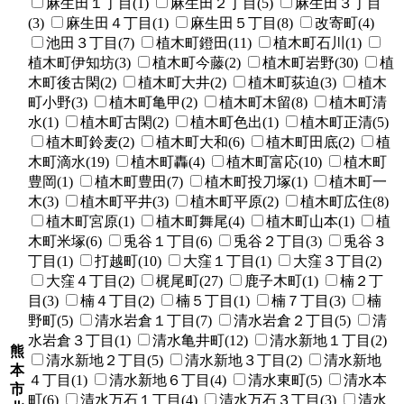
麻生田１丁目(1)
麻生田２丁目(5)
麻生田３丁目
(3)
麻生田４丁目(1)
麻生田５丁目(8)
改寄町(4)
池田３丁目(7)
植木町鐙田(11)
植木町石川(1)
植木町伊知坊(3)
植木町今藤(2)
植木町岩野(30)
植
木町後古閑(2)
植木町大井(2)
植木町荻迫(3)
植木
町小野(3)
植木町亀甲(2)
植木町木留(8)
植木町清
水(1)
植木町古閑(2)
植木町色出(1)
植木町正清(5)
植木町鈴麦(2)
植木町大和(6)
植木町田底(2)
植
木町滴水(19)
植木町轟(4)
植木町富応(10)
植木町
豊岡(1)
植木町豊田(7)
植木町投刀塚(1)
植木町一
木(3)
植木町平井(3)
植木町平原(2)
植木町広住(8)
植木町宮原(1)
植木町舞尾(4)
植木町山本(1)
植
木町米塚(6)
兎谷１丁目(6)
兎谷２丁目(3)
兎谷３
丁目(1)
打越町(10)
大窪１丁目(1)
大窪３丁目(2)
大窪４丁目(2)
梶尾町(27)
鹿子木町(1)
楠２丁
目(3)
楠４丁目(2)
楠５丁目(1)
楠７丁目(3)
楠
野町(5)
清水岩倉１丁目(7)
清水岩倉２丁目(5)
清
水岩倉３丁目(1)
清水亀井町(12)
清水新地１丁目(2)
熊
清水新地２丁目(5)
清水新地３丁目(2)
清水新地
本
４丁目(1)
清水新地６丁目(4)
清水東町(5)
清水本
市
町(6)
清水万石１丁目(4)
清水万石３丁目(3)
清水