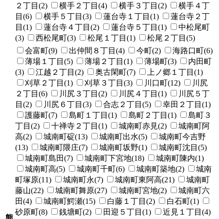
２丁目(2)
横手２丁目(4)
横手３丁目(2)
横手４丁
目(6)
横手５丁目(3)
蓮台寺１丁目(1)
蓮台寺２丁
目(1)
蓮台寺４丁目(2)
蓮台寺５丁目(1)
中松尾町
(3)
西松尾町(3)
松尾１丁目(1)
松尾２丁目(5)
会富町(9)
出仲間８丁目(4)
今町(2)
海路口町(6)
薄場１丁目(5)
薄場２丁目(1)
薄場町(3)
内田町
(3)
江越２丁目(2)
奥古閑町(7)
上ノ郷１丁目(1)
刈草２丁目(1)
刈草３丁目(3)
川口町(12)
川尻
２丁目(6)
川尻３丁目(2)
川尻４丁目(1)
川尻５丁
目(2)
川尻６丁目(3)
合志２丁目(5)
幸田２丁目(1)
護藤町(7)
島町１丁目(1)
島町２丁目(1)
島町３
丁目(2)
十禅寺２丁目(1)
城南町赤見(2)
城南町阿
高(2)
城南町碇(13)
城南町出水(5)
城南町今吉野
(13)
城南町隈庄(7)
城南町坂野(1)
城南町沈目(5)
城南町島田(7)
城南町下宮地(18)
城南町陳内(1)
城南町高(5)
城南町千町(6)
城南町築地(2)
城南
町塚原(11)
城南町永(7)
城南町東阿高(21)
城南町
藤山(22)
城南町舞原(27)
城南町宮地(2)
城南町六
田(4)
城南町鰐瀬(15)
白藤１丁目(2)
白石町(1)
砂原町(8)
銭塘町(2)
田迎５丁目(1)
近見１丁目(4)
熊