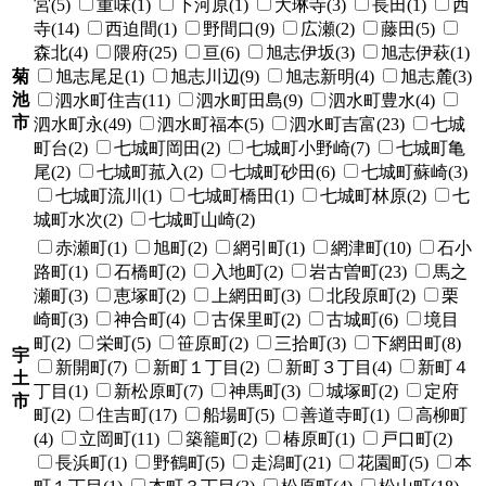
宮(5)
重味(1)
下河原(1)
大琳寺(3)
長田(1)
西
寺(14)
西迫間(1)
野間口(9)
広瀬(2)
藤田(5)
森北(4)
隈府(25)
亘(6)
旭志伊坂(3)
旭志伊萩(1)
菊
旭志尾足(1)
旭志川辺(9)
旭志新明(4)
旭志麓(3)
池
泗水町住吉(11)
泗水町田島(9)
泗水町豊水(4)
市
泗水町永(49)
泗水町福本(5)
泗水町吉富(23)
七城
町台(2)
七城町岡田(2)
七城町小野崎(7)
七城町亀
尾(2)
七城町菰入(2)
七城町砂田(6)
七城町蘇崎(3)
七城町流川(1)
七城町橋田(1)
七城町林原(2)
七
城町水次(2)
七城町山崎(2)
赤瀬町(1)
旭町(2)
網引町(1)
網津町(10)
石小
路町(1)
石橋町(2)
入地町(2)
岩古曽町(23)
馬之
瀬町(3)
恵塚町(2)
上網田町(3)
北段原町(2)
栗
崎町(3)
神合町(4)
古保里町(2)
古城町(6)
境目
町(2)
栄町(5)
笹原町(2)
三拾町(3)
下網田町(8)
宇
新開町(7)
新町１丁目(2)
新町３丁目(4)
新町４
土
丁目(1)
新松原町(7)
神馬町(3)
城塚町(2)
定府
市
町(2)
住吉町(17)
船場町(5)
善道寺町(1)
高柳町
(4)
立岡町(11)
築籠町(2)
椿原町(1)
戸口町(2)
長浜町(1)
野鶴町(5)
走潟町(21)
花園町(5)
本