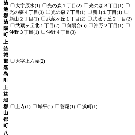
菊
大字原水(1)
光の森１丁目(2)
光の森３丁目(1)
池
光の森４丁目(3)
光の森７丁目(1)
新山１丁目(1)
郡
新山２丁目(1)
武蔵ヶ丘１丁目(2)
武蔵ヶ丘２丁目(2)
菊
武蔵ヶ丘北１丁目(2)
向陽台(5)
沖野２丁目(1)
陽
沖野３丁目(1)
沖野４丁目(3)
町
上
益
城
郡
大字上六嘉(2)
嘉
島
町
上
益
城
郡
上寺(1)
城平(1)
菅尾(1)
浜町(1)
山
都
町
八