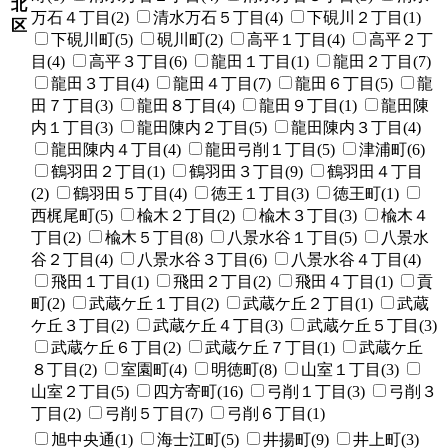
北
万石４丁目(2)
清水万石５丁目(4)
下硯川２丁目(1)
区
下硯川町(5)
硯川町(2)
高平１丁目(4)
高平２丁
目(4)
高平３丁目(6)
龍田１丁目(1)
龍田２丁目(7)
龍田３丁目(4)
龍田４丁目(7)
龍田６丁目(5)
龍
田７丁目(3)
龍田８丁目(4)
龍田９丁目(1)
龍田陳
内１丁目(3)
龍田陳内２丁目(5)
龍田陳内３丁目(4)
龍田陳内４丁目(4)
龍田弓削１丁目(5)
津浦町(6)
鶴羽田２丁目(1)
鶴羽田３丁目(9)
鶴羽田４丁目
(2)
鶴羽田５丁目(4)
徳王１丁目(3)
徳王町(1)
西梶尾町(5)
楡木２丁目(2)
楡木３丁目(3)
楡木４
丁目(2)
楡木５丁目(8)
八景水谷１丁目(5)
八景水
谷２丁目(4)
八景水谷３丁目(6)
八景水谷４丁目(4)
飛田１丁目(1)
飛田２丁目(2)
飛田４丁目(1)
貢
町(2)
武蔵ケ丘１丁目(2)
武蔵ケ丘２丁目(1)
武蔵
ケ丘３丁目(2)
武蔵ケ丘４丁目(3)
武蔵ケ丘５丁目(3)
武蔵ケ丘６丁目(2)
武蔵ケ丘７丁目(1)
武蔵ケ丘
８丁目(2)
室園町(4)
明徳町(8)
山室１丁目(3)
山室２丁目(5)
四方寄町(16)
弓削１丁目(3)
弓削３
丁目(2)
弓削５丁目(7)
弓削６丁目(1)
旭中央通(1)
海士江町(5)
井揚町(9)
井上町(3)