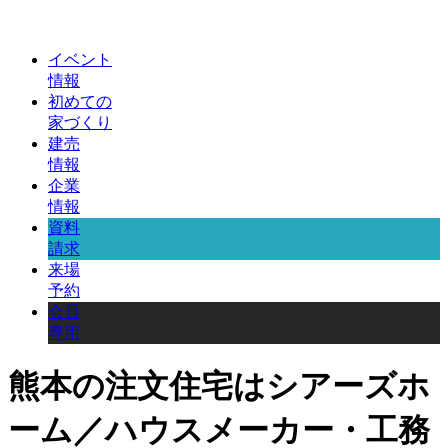
イベント
情報
初めての
家づくり
建売
情報
企業
情報
資料
請求
来場
予約
会員
専用
熊本の注文住宅はシアーズホ
ーム／ハウスメーカー・工務