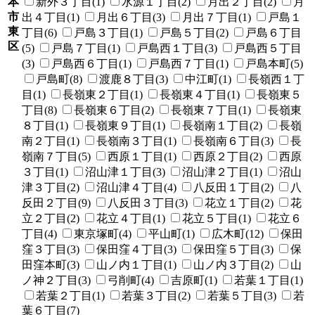
本
新外３丁目(1)
水源１丁目(2)
月出２丁目(2)
月
市
出４丁目(1)
月出６丁目(3)
月出７丁目(1)
戸島１
東
丁目(6)
戸島３丁目(1)
戸島５丁目(2)
戸島６丁目
区
(5)
戸島７丁目(1)
戸島西１丁目(3)
戸島西５丁目
(3)
戸島西６丁目(1)
戸島西７丁目(1)
戸島本町(5)
戸島町(8)
渡鹿８丁目(3)
中江町(1)
長嶺西１丁
目(1)
長嶺東２丁目(1)
長嶺東４丁目(1)
長嶺東５
丁目(8)
長嶺東６丁目(2)
長嶺東７丁目(1)
長嶺東
８丁目(1)
長嶺東９丁目(1)
長嶺南１丁目(2)
長嶺
南２丁目(1)
長嶺南３丁目(1)
長嶺南６丁目(3)
長
嶺南７丁目(5)
西原１丁目(1)
西原２丁目(2)
西原
３丁目(1)
沼山津１丁目(3)
沼山津２丁目(1)
沼山
津３丁目(2)
沼山津４丁目(4)
八反田１丁目(2)
八
反田２丁目(9)
八反田３丁目(3)
花立１丁目(2)
花
立２丁目(2)
花立４丁目(1)
花立５丁目(1)
花立６
丁目(4)
東京塚町(4)
平山町(1)
広木町(12)
保田
窪３丁目(3)
保田窪４丁目(3)
保田窪５丁目(3)
保
田窪本町(3)
山ノ内１丁目(1)
山ノ内３丁目(2)
山
ノ神２丁目(3)
弓削町(4)
吉原町(1)
若葉１丁目(1)
若葉２丁目(1)
若葉３丁目(2)
若葉５丁目(3)
若
葉６丁目(7)