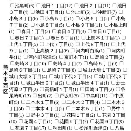
池亀町(6)
池田１丁目(12)
池田２丁目(11)
池田
３丁目(4)
池田４丁目(1)
池上町(5)
沖新町(7)
小島３丁目(6)
小島５丁目(1)
小島６丁目(2)
小島
７丁目(2)
小島８丁目(5)
小島９丁目(11)
小島上町
(1)
春日１丁目(2)
春日４丁目(3)
春日６丁目(1)
春日７丁目(1)
春日８丁目(1)
上熊本１丁目(1)
上代１丁目(5)
上代７丁目(1)
上代８丁目(1)
上代
９丁目(1)
上高橋２丁目(6)
河内町白浜(1)
河内町
岳(11)
河内町船津(5)
京町本丁(1)
島崎２丁目(2)
島崎３丁目(10)
島崎４丁目(7)
島崎５丁目(9)
熊
島崎６丁目(11)
島崎７丁目(8)
城山大塘１丁目(2)
本
城山大塘３丁目(4)
城山下代２丁目(3)
城山下代３丁
市
目(1)
城山半田２丁目(2)
城山半田４丁目(1)
新土
西
河原２丁目(2)
高橋町１丁目(1)
田崎３丁目(2)
谷
区
尾崎町(13)
出町(2)
戸坂町(5)
中島町(11)
中原
町(5)
二本木１丁目(6)
二本木２丁目(4)
二本木３
丁目(4)
二本木４丁目(2)
二本木５丁目(1)
野中１
丁目(1)
野中３丁目(1)
花園１丁目(2)
花園３丁目
(10)
花園４丁目(1)
花園５丁目(7)
花園６丁目(9)
花園７丁目(17)
稗田町(1)
松尾町近津(2)
八島