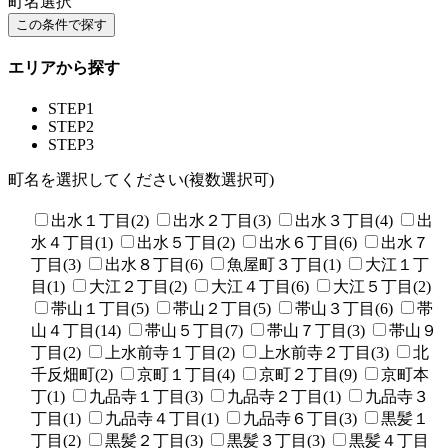
町名選択
エリアから探す
STEP1
STEP2
STEP3
町名を選択してください(複数選択可)
出水１丁目(2)
出水２丁目(3)
出水３丁目(4)
出
水４丁目(1)
出水５丁目(2)
出水６丁目(6)
出水７
丁目(3)
出水８丁目(6)
魚屋町３丁目(1)
大江１丁
目(1)
大江２丁目(2)
大江４丁目(6)
大江５丁目(2)
帯山１丁目(5)
帯山２丁目(5)
帯山３丁目(6)
帯
山４丁目(14)
帯山５丁目(7)
帯山７丁目(3)
帯山９
丁目(2)
上水前寺１丁目(2)
上水前寺２丁目(3)
北
千反畑町(2)
京町１丁目(4)
京町２丁目(9)
京町本
丁(1)
九品寺１丁目(3)
九品寺２丁目(1)
九品寺３
丁目(1)
九品寺４丁目(1)
九品寺６丁目(3)
黒髪１
丁目(2)
黒髪２丁目(3)
黒髪３丁目(3)
黒髪４丁目