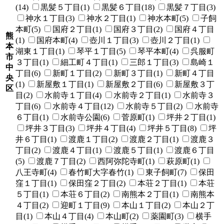
(14)
黒髪５丁目(1)
黒髪６丁目(18)
黒髪７丁目(3)
神水１丁目(3)
神水２丁目(1)
神水本町(5)
子飼
本町(5)
国府２丁目(1)
国府３丁目(2)
国府４丁目
熊
(1)
国府本町(4)
壺川１丁目(3)
壺川２丁目(1)
本
湖東１丁目(1)
琴平１丁目(5)
琴平本町(4)
呉服町
市
３丁目(1)
細工町４丁目(1)
三郎１丁目(3)
島崎１
中
丁目(6)
新町１丁目(2)
新町３丁目(1)
新町４丁目
央
(1)
新屋敷１丁目(1)
新屋敷２丁目(6)
新屋敷３丁
区
目(2)
水前寺１丁目(4)
水前寺２丁目(1)
水前寺３
丁目(6)
水前寺４丁目(12)
水前寺５丁目(2)
水前寺
６丁目(1)
水前寺公園(6)
菅原町(1)
坪井２丁目(1)
坪井３丁目(3)
坪井４丁目(4)
坪井５丁目(8)
坪
井６丁目(1)
渡鹿１丁目(2)
渡鹿２丁目(1)
渡鹿３
丁目(2)
渡鹿４丁目(1)
渡鹿５丁目(1)
渡鹿６丁目
(5)
渡鹿７丁目(2)
西阿弥陀寺町(1)
萩原町(1)
八王寺町(4)
春竹町大字春竹(1)
東子飼町(7)
保田
窪１丁目(1)
保田窪２丁目(2)
本荘２丁目(1)
本荘
５丁目(1)
本荘６丁目(2)
南熊本２丁目(1)
南熊本
４丁目(2)
迎町１丁目(9)
本山１丁目(2)
本山２丁
目(1)
本山４丁目(4)
本山町(2)
薬園町(3)
横手