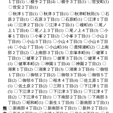
１丁目(1)
横手２丁目(4)
横手３丁目(1)
世安町(1)
世安２丁目(1)
秋津１丁目(1)
秋津３丁目(1)
秋津町秋田(3)
石
原２丁目(1)
石原３丁目(1)
石原町(1)
江津１丁目
(4)
江津２丁目(3)
江津４丁目(1)
榎町(8)
尾ノ
上１丁目(4)
尾ノ上３丁目(1)
尾ノ上４丁目(3)
小
峯１丁目(1)
小峯２丁目(2)
小峯３丁目(1)
小山２
丁目(6)
小山３丁目(1)
小山４丁目(3)
小山６丁目
(4)
小山７丁目(4)
小山町(16)
鹿帰瀬町(2)
上南
部２丁目(2)
上南部３丁目(3)
京塚本町(6)
健軍１
丁目(1)
健軍２丁目(1)
健軍３丁目(3)
健軍４丁目
(1)
健軍本町(2)
神園１丁目(4)
神園２丁目(2)
湖東１丁目(2)
湖東２丁目(3)
湖東３丁目(6)
御領
１丁目(1)
御領２丁目(2)
御領３丁目(4)
御領５丁
目(2)
御領６丁目(1)
桜木４丁目(4)
佐土原１丁目
(1)
佐土原２丁目(2)
三郎１丁目(2)
下江津１丁目
(5)
下江津２丁目(1)
下江津３丁目(1)
下江津４丁
目(2)
下江津６丁目(1)
下南部２丁目(3)
下南部３
丁目(2)
昭和町(1)
新生１丁目(8)
新南部３丁目(1)
新南部４丁目(2)
新南部６丁目(1)
新外２丁目(1)
熊