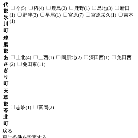
代
今(5)
栫(4)
鹿島(2)
鹿野(1)
島地(3)
新田
郡
(1)
野津(3)
早尾(1)
宮原(7)
宮原栄久(1)
吉本
氷
(1)
川
町
球
磨
郡
あ
上北(4)
上西(1)
岡原北(2)
深田西(1)
免田西
さ
(2)
免田東(11)
ぎ
り
町
天
草
郡
志岐(1)
富岡(2)
苓
北
町
戻る
更に条件を設定する