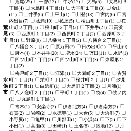
荒尾(25)
一部(12)
牛水(17)
大島(5)
大島町３
丁目(4)
大島町４丁目(1)
大平町１丁目(3)
金山
(11)
上井手(6)
上平山(1)
川登(18)
宮内(6)
宮
内出目(7)
蔵満(10)
菰屋(5)
桜山町１丁目(1)
桜
荒
山町２丁目(1)
桜山町３丁目(2)
下井手(21)
高浜
尾
(3)
西原町１丁目(2)
西原町２丁目(2)
西原町３丁
市
目(1)
野原(8)
八幡台１丁目(2)
八幡台２丁目(1)
八幡台３丁目(2)
原万田(7)
日の出町(1)
平山(9)
府本(4)
本井手(20)
増永(24)
万田(11)
水野(1)
四ツ山町１丁目(2)
四ツ山町３丁目(3)
東屋形２
丁目(2)
梅戸町２丁目(1)
江添(1)
大園町２丁目(1)
古賀
水
町１丁目(1)
栄町１丁目(1)
桜井町２丁目(1)
汐見
俣
町２丁目(1)
白浜町(1)
大黒町２丁目(2)
月浦(1)
市
八ノ窪町２丁目(1)
平町１丁目(1)
袋(4)
牧ノ内
(1)
丸島町１丁目(1)
青木(1)
安楽寺(2)
伊倉北方(4)
伊倉南方(2)
石貫(2)
岩崎(2)
永徳寺(1)
大倉(5)
大浜町(7)
小野尻(1)
亀甲(1)
川部田(1)
小浜(4)
下(5)
下
小田(1)
高瀬(8)
田崎(1)
玉名(8)
築地(12)
月