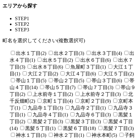
エリアから探す
STEP1
STEP2
STEP3
町名を選択してください(複数選択可)
出水１丁目(2)
出水２丁目(3)
出水３丁目(4)
出
水４丁目(1)
出水５丁目(2)
出水６丁目(6)
出水７
丁目(3)
出水８丁目(6)
魚屋町３丁目(1)
大江１丁
目(1)
大江２丁目(2)
大江４丁目(6)
大江５丁目(2)
帯山１丁目(5)
帯山２丁目(5)
帯山３丁目(6)
帯
山４丁目(14)
帯山５丁目(7)
帯山７丁目(3)
帯山９
丁目(2)
上水前寺１丁目(2)
上水前寺２丁目(3)
北
千反畑町(2)
京町１丁目(4)
京町２丁目(9)
京町本
丁(1)
九品寺１丁目(3)
九品寺２丁目(1)
九品寺３
丁目(1)
九品寺４丁目(1)
九品寺６丁目(3)
黒髪１
丁目(2)
黒髪２丁目(3)
黒髪３丁目(3)
黒髪４丁目
(14)
黒髪５丁目(1)
黒髪６丁目(18)
黒髪７丁目(3)
神水１丁目(3)
神水２丁目(1)
神水本町(5)
子飼