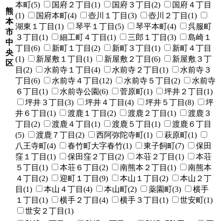
本町(5)
国府２丁目(1)
国府３丁目(2)
国府４丁目
熊
(1)
国府本町(4)
壺川１丁目(3)
壺川２丁目(1)
本
湖東１丁目(1)
琴平１丁目(5)
琴平本町(4)
呉服町
市
３丁目(1)
細工町４丁目(1)
三郎１丁目(3)
島崎１
中
丁目(6)
新町１丁目(2)
新町３丁目(1)
新町４丁目
央
(1)
新屋敷１丁目(1)
新屋敷２丁目(6)
新屋敷３丁
区
目(2)
水前寺１丁目(4)
水前寺２丁目(1)
水前寺３
丁目(6)
水前寺４丁目(12)
水前寺５丁目(2)
水前寺
６丁目(1)
水前寺公園(6)
菅原町(1)
坪井２丁目(1)
坪井３丁目(3)
坪井４丁目(4)
坪井５丁目(8)
坪
井６丁目(1)
渡鹿１丁目(2)
渡鹿２丁目(1)
渡鹿３
丁目(2)
渡鹿４丁目(1)
渡鹿５丁目(1)
渡鹿６丁目
(5)
渡鹿７丁目(2)
西阿弥陀寺町(1)
萩原町(1)
八王寺町(4)
春竹町大字春竹(1)
東子飼町(7)
保田
窪１丁目(1)
保田窪２丁目(2)
本荘２丁目(1)
本荘
５丁目(1)
本荘６丁目(2)
南熊本２丁目(1)
南熊本
４丁目(2)
迎町１丁目(9)
本山１丁目(2)
本山２丁
目(1)
本山４丁目(4)
本山町(2)
薬園町(3)
横手
１丁目(1)
横手２丁目(4)
横手３丁目(1)
世安町(1)
世安２丁目(1)