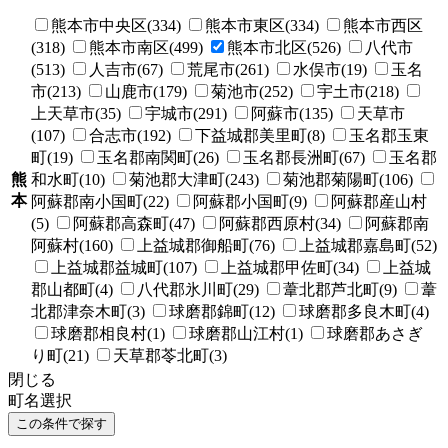
熊本市中央区(334)
熊本市東区(334)
熊本市西区
(318)
熊本市南区(499)
熊本市北区(526)
八代市
(513)
人吉市(67)
荒尾市(261)
水俣市(19)
玉名
市(213)
山鹿市(179)
菊池市(252)
宇土市(218)
上天草市(35)
宇城市(291)
阿蘇市(135)
天草市
(107)
合志市(192)
下益城郡美里町(8)
玉名郡玉東
町(19)
玉名郡南関町(26)
玉名郡長洲町(67)
玉名郡
熊
和水町(10)
菊池郡大津町(243)
菊池郡菊陽町(106)
本
阿蘇郡南小国町(22)
阿蘇郡小国町(9)
阿蘇郡産山村
(5)
阿蘇郡高森町(47)
阿蘇郡西原村(34)
阿蘇郡南
阿蘇村(160)
上益城郡御船町(76)
上益城郡嘉島町(52)
上益城郡益城町(107)
上益城郡甲佐町(34)
上益城
郡山都町(4)
八代郡氷川町(29)
葦北郡芦北町(9)
葦
北郡津奈木町(3)
球磨郡錦町(12)
球磨郡多良木町(4)
球磨郡相良村(1)
球磨郡山江村(1)
球磨郡あさぎ
り町(21)
天草郡苓北町(3)
閉じる
町名選択