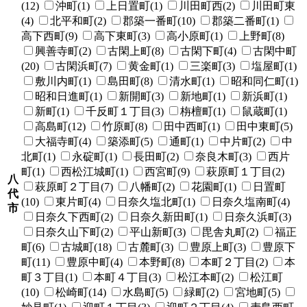
(12)
沖町(1)
上日置町(1)
川田町西(2)
川田町東
(4)
北平和町(2)
郡築一番町(10)
郡築二番町(1)
高下西町(9)
高下東町(3)
高小原町(1)
上野町(8)
興善寺町(2)
古閑上町(8)
古閑下町(4)
古閑中町
(20)
古閑浜町(7)
黄金町(1)
三楽町(3)
塩屋町(1)
敷川内町(1)
島田町(8)
清水町(1)
昭和同仁町(1)
昭和日進町(1)
新開町(3)
新地町(1)
新浜町(1)
新町(1)
千反町１丁目(3)
栴檀町(1)
鼠蔵町(1)
高島町(12)
竹原町(8)
田中西町(1)
田中東町(5)
大福寺町(4)
築添町(5)
通町(1)
中片町(2)
中
北町(1)
永碇町(1)
長田町(2)
奈良木町(3)
西片
町(1)
西松江城町(1)
西宮町(9)
萩原町１丁目(2)
八
萩原町２丁目(7)
八幡町(2)
花園町(1)
日置町
代
(10)
東片町(4)
日奈久塩北町(1)
日奈久塩南町(4)
市
日奈久下西町(2)
日奈久新田町(1)
日奈久浜町(3)
日奈久山下町(2)
平山新町(3)
毘舎丸町(2)
福正
町(6)
古城町(18)
古麓町(3)
豊原上町(3)
豊原下
町(11)
豊原中町(4)
本野町(8)
本町２丁目(2)
本
町３丁目(1)
本町４丁目(3)
松江本町(2)
松江町
(10)
松崎町(14)
水島町(5)
緑町(2)
宮地町(5)