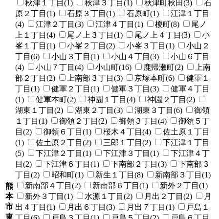
秋津１丁目(1)
秋津３丁目(1)
秋津町秋田(3)
石
原２丁目(1)
石原３丁目(1)
石原町(1)
江津１丁目
(4)
江津２丁目(3)
江津４丁目(1)
榎町(8)
尾ノ
上１丁目(4)
尾ノ上３丁目(1)
尾ノ上４丁目(3)
小
峯１丁目(1)
小峯２丁目(2)
小峯３丁目(1)
小山２
丁目(6)
小山３丁目(1)
小山４丁目(3)
小山６丁目
(4)
小山７丁目(4)
小山町(16)
鹿帰瀬町(2)
上南
部２丁目(2)
上南部３丁目(3)
京塚本町(6)
健軍１
丁目(1)
健軍２丁目(1)
健軍３丁目(3)
健軍４丁目
(1)
健軍本町(2)
神園１丁目(4)
神園２丁目(2)
湖東１丁目(2)
湖東２丁目(3)
湖東３丁目(6)
御領
１丁目(1)
御領２丁目(2)
御領３丁目(4)
御領５丁
目(2)
御領６丁目(1)
桜木４丁目(4)
佐土原１丁目
(1)
佐土原２丁目(2)
三郎１丁目(2)
下江津１丁目
(5)
下江津２丁目(1)
下江津３丁目(1)
下江津４丁
目(2)
下江津６丁目(1)
下南部２丁目(3)
下南部３
丁目(2)
昭和町(1)
新生１丁目(8)
新南部３丁目(1)
新南部４丁目(2)
新南部６丁目(1)
新外２丁目(1)
熊
本
新外３丁目(1)
水源１丁目(2)
月出２丁目(2)
月
市
出４丁目(1)
月出６丁目(3)
月出７丁目(1)
戸島１
東
丁目(6)
戸島３丁目(1)
戸島５丁目(2)
戸島６丁目