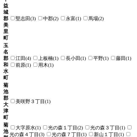
益
城
郡
堅志田(3)
中郡(2)
永富(1)
馬場(2)
美
里
町
玉
名
郡
江田(4)
上板楠(1)
長小田(1)
平野(1)
藤田(1)
和
前原(1)
用木(1)
水
町
菊
池
郡
美咲野３丁目(1)
大
津
町
菊
大字原水(1)
光の森１丁目(2)
光の森３丁目(1)
池
光の森４丁目(3)
光の森７丁目(1)
新山１丁目(1)