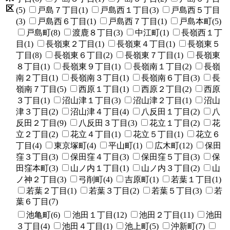
区
(5)
戸島７丁目(1)
戸島西１丁目(3)
戸島西５丁目
(3)
戸島西６丁目(1)
戸島西７丁目(1)
戸島本町(5)
戸島町(8)
渡鹿８丁目(3)
中江町(1)
長嶺西１丁
目(1)
長嶺東２丁目(1)
長嶺東４丁目(1)
長嶺東５
丁目(8)
長嶺東６丁目(2)
長嶺東７丁目(1)
長嶺東
８丁目(1)
長嶺東９丁目(1)
長嶺南１丁目(2)
長嶺
南２丁目(1)
長嶺南３丁目(1)
長嶺南６丁目(3)
長
嶺南７丁目(5)
西原１丁目(1)
西原２丁目(2)
西原
３丁目(1)
沼山津１丁目(3)
沼山津２丁目(1)
沼山
津３丁目(2)
沼山津４丁目(4)
八反田１丁目(2)
八
反田２丁目(9)
八反田３丁目(3)
花立１丁目(2)
花
立２丁目(2)
花立４丁目(1)
花立５丁目(1)
花立６
丁目(4)
東京塚町(4)
平山町(1)
広木町(12)
保田
窪３丁目(3)
保田窪４丁目(3)
保田窪５丁目(3)
保
田窪本町(3)
山ノ内１丁目(1)
山ノ内３丁目(2)
山
ノ神２丁目(3)
弓削町(4)
吉原町(1)
若葉１丁目(1)
若葉２丁目(1)
若葉３丁目(2)
若葉５丁目(3)
若
葉６丁目(7)
池亀町(6)
池田１丁目(12)
池田２丁目(11)
池田
３丁目(4)
池田４丁目(1)
池上町(5)
沖新町(7)