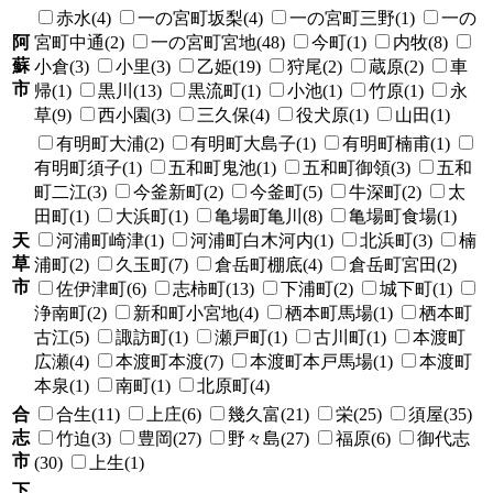
赤水(4)
一の宮町坂梨(4)
一の宮町三野(1)
一の
阿
宮町中通(2)
一の宮町宮地(48)
今町(1)
内牧(8)
蘇
小倉(3)
小里(3)
乙姫(19)
狩尾(2)
蔵原(2)
車
市
帰(1)
黒川(13)
黒流町(1)
小池(1)
竹原(1)
永
草(9)
西小園(3)
三久保(4)
役犬原(1)
山田(1)
有明町大浦(2)
有明町大島子(1)
有明町楠甫(1)
有明町須子(1)
五和町鬼池(1)
五和町御領(3)
五和
町二江(3)
今釜新町(2)
今釜町(5)
牛深町(2)
太
田町(1)
大浜町(1)
亀場町亀川(8)
亀場町食場(1)
天
河浦町崎津(1)
河浦町白木河内(1)
北浜町(3)
楠
草
浦町(2)
久玉町(7)
倉岳町棚底(4)
倉岳町宮田(2)
市
佐伊津町(6)
志柿町(13)
下浦町(2)
城下町(1)
浄南町(2)
新和町小宮地(4)
栖本町馬場(1)
栖本町
古江(5)
諏訪町(1)
瀬戸町(1)
古川町(1)
本渡町
広瀬(4)
本渡町本渡(7)
本渡町本戸馬場(1)
本渡町
本泉(1)
南町(1)
北原町(4)
合
合生(11)
上庄(6)
幾久富(21)
栄(25)
須屋(35)
志
竹迫(3)
豊岡(27)
野々島(27)
福原(6)
御代志
市
(30)
上生(1)
下