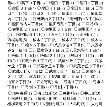
目(4)
高平３丁目(6)
龍田１丁目(1)
龍田２丁目(7)
龍田３丁目(4)
龍田４丁目(7)
龍田６丁目(5)
龍
田７丁目(3)
龍田８丁目(4)
龍田９丁目(1)
龍田陳
内１丁目(3)
龍田陳内２丁目(5)
龍田陳内３丁目(4)
龍田陳内４丁目(4)
龍田弓削１丁目(5)
津浦町(6)
鶴羽田２丁目(1)
鶴羽田３丁目(9)
鶴羽田４丁目
(2)
鶴羽田５丁目(4)
徳王１丁目(3)
徳王町(1)
西梶尾町(5)
楡木２丁目(2)
楡木３丁目(3)
楡木４
丁目(2)
楡木５丁目(8)
八景水谷１丁目(5)
八景水
谷２丁目(4)
八景水谷３丁目(6)
八景水谷４丁目(4)
飛田１丁目(1)
飛田２丁目(2)
飛田４丁目(1)
貢
町(2)
武蔵ケ丘１丁目(2)
武蔵ケ丘２丁目(1)
武蔵
ケ丘３丁目(2)
武蔵ケ丘４丁目(3)
武蔵ケ丘５丁目(3)
武蔵ケ丘６丁目(2)
武蔵ケ丘７丁目(1)
武蔵ケ丘
８丁目(2)
室園町(4)
明徳町(8)
山室１丁目(3)
山室２丁目(5)
四方寄町(16)
弓削１丁目(3)
弓削３
丁目(2)
弓削５丁目(7)
弓削６丁目(1)
旭中央通(1)
海士江町(5)
井揚町(9)
井上町(3)
植柳上町(6)
植柳下町(9)
植柳新町１丁目(13)
植柳新町２丁目(7)
植柳元町(2)
大島町(3)
大村町