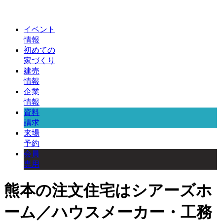
イベント
情報
初めての
家づくり
建売
情報
企業
情報
資料
請求
来場
予約
会員
専用
熊本の注文住宅はシアーズホ
ーム／ハウスメーカー・工務