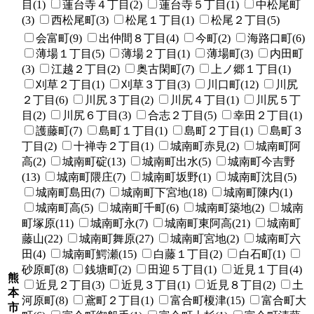
目(1)
蓮台寺４丁目(2)
蓮台寺５丁目(1)
中松尾町
(3)
西松尾町(3)
松尾１丁目(1)
松尾２丁目(5)
会富町(9)
出仲間８丁目(4)
今町(2)
海路口町(6)
薄場１丁目(5)
薄場２丁目(1)
薄場町(3)
内田町
(3)
江越２丁目(2)
奥古閑町(7)
上ノ郷１丁目(1)
刈草２丁目(1)
刈草３丁目(3)
川口町(12)
川尻
２丁目(6)
川尻３丁目(2)
川尻４丁目(1)
川尻５丁
目(2)
川尻６丁目(3)
合志２丁目(5)
幸田２丁目(1)
護藤町(7)
島町１丁目(1)
島町２丁目(1)
島町３
丁目(2)
十禅寺２丁目(1)
城南町赤見(2)
城南町阿
高(2)
城南町碇(13)
城南町出水(5)
城南町今吉野
(13)
城南町隈庄(7)
城南町坂野(1)
城南町沈目(5)
城南町島田(7)
城南町下宮地(18)
城南町陳内(1)
城南町高(5)
城南町千町(6)
城南町築地(2)
城南
町塚原(11)
城南町永(7)
城南町東阿高(21)
城南町
藤山(22)
城南町舞原(27)
城南町宮地(2)
城南町六
田(4)
城南町鰐瀬(15)
白藤１丁目(2)
白石町(1)
砂原町(8)
銭塘町(2)
田迎５丁目(1)
近見１丁目(4)
熊
近見２丁目(3)
近見３丁目(1)
近見８丁目(2)
土
本
河原町(8)
鳶町２丁目(1)
富合町榎津(15)
富合町大
市