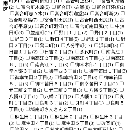
町(6)
富合町御船手(1)
富合町上杉(1)
富合町清藤
南
(2)
富合町木原(5)
富合町小岩瀬(8)
富合町莎崎(2)
区
富合町志々水(1)
富合町釈迦堂(4)
富合町新(2)
富合町杉島(7)
富合町田尻(1)
富合町西田尻(1)
富
合町平原(2)
富合町廻江(4)
富合町南田尻(4)
中無
田町(3)
並建町(12)
野口１丁目(2)
野口２丁目(1)
野口３丁目(1)
野口４丁目(5)
野田１丁目(1)
野
田２丁目(7)
畠口町(1)
八分字町(17)
浜口町(3)
日吉１丁目(2)
日吉２丁目(2)
孫代町(2)
南高江１
丁目(2)
南高江２丁目(2)
南高江４丁目(1)
南高江
６丁目(5)
南高江７丁目(3)
御幸木部１丁目(1)
御
幸木部３丁目(2)
御幸西３丁目(1)
御幸笛田１丁目(3)
御幸笛田２丁目(2)
御幸笛田３丁目(3)
御幸笛田
５丁目(3)
御幸笛田６丁目(1)
御幸笛田７丁目(1)
元三町２丁目(2)
元三町３丁目(3)
八幡５丁目(2)
八幡６丁目(1)
八幡７丁目(3)
八幡１０丁目(3)
良
町１丁目(2)
良町３丁目(2)
良町４丁目(1)
良町５
丁目(4)
城南町さんさん２丁目(1)
麻生田１丁目(1)
麻生田２丁目(5)
麻生田３丁目
(3)
麻生田４丁目(1)
麻生田５丁目(8)
改寄町(4)
池田３丁目(7)
植木町鐙田(11)
植木町石川(1)