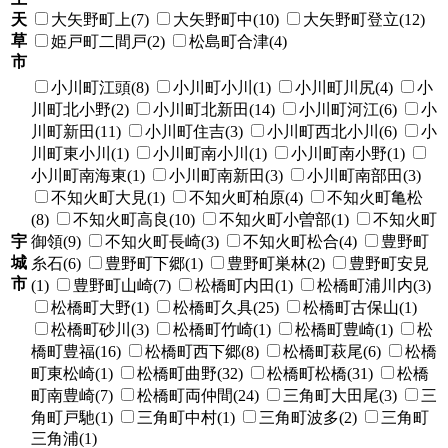
天
大矢野町上(7)
大矢野町中(10)
大矢野町登立(12)
草
姫戸町二間戸(2)
松島町合津(4)
市
小川町江頭(8)
小川町小川(1)
小川町川尻(4)
小
川町北小野(2)
小川町北新田(14)
小川町河江(6)
小
川町新田(11)
小川町住吉(3)
小川町西北小川(6)
小
川町東小川(1)
小川町南小川(1)
小川町南小野(1)
小川町南海東(1)
小川町南新田(3)
小川町南部田(3)
不知火町大見(1)
不知火町柏原(4)
不知火町亀松
(8)
不知火町高良(10)
不知火町小曽部(1)
不知火町
宇
御領(9)
不知火町長崎(3)
不知火町松合(4)
豊野町
城
糸石(6)
豊野町下郷(1)
豊野町巣林(2)
豊野町安見
市
(1)
豊野町山崎(7)
松橋町内田(1)
松橋町浦川内(3)
松橋町大野(1)
松橋町久具(25)
松橋町古保山(1)
松橋町砂川(3)
松橋町竹崎(1)
松橋町豊崎(1)
松
橋町豊福(16)
松橋町西下郷(8)
松橋町萩尾(6)
松橋
町東松崎(1)
松橋町曲野(32)
松橋町松橋(31)
松橋
町南豊崎(7)
松橋町両仲間(24)
三角町大田尾(3)
三
角町戸馳(1)
三角町中村(1)
三角町波多(2)
三角町
三角浦(1)