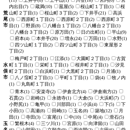
(11)
上井手(6)
上平山(1)
川登(18)
宮内(6)
宮
内出目(7)
蔵満(10)
菰屋(5)
桜山町１丁目(1)
桜
荒
山町２丁目(1)
桜山町３丁目(2)
下井手(21)
高浜
尾
(3)
西原町１丁目(2)
西原町２丁目(2)
西原町３丁
市
目(1)
野原(8)
八幡台１丁目(2)
八幡台２丁目(1)
八幡台３丁目(2)
原万田(7)
日の出町(1)
平山(9)
府本(4)
本井手(20)
増永(24)
万田(11)
水野(1)
四ツ山町１丁目(2)
四ツ山町３丁目(3)
東屋形２
丁目(2)
梅戸町２丁目(1)
江添(1)
大園町２丁目(1)
古賀
水
町１丁目(1)
栄町１丁目(1)
桜井町２丁目(1)
汐見
俣
町２丁目(1)
白浜町(1)
大黒町２丁目(2)
月浦(1)
市
八ノ窪町２丁目(1)
平町１丁目(1)
袋(4)
牧ノ内
(1)
丸島町１丁目(1)
青木(1)
安楽寺(2)
伊倉北方(4)
伊倉南方(2)
石貫(2)
岩崎(2)
永徳寺(1)
大倉(5)
大浜町(7)
小野尻(1)
亀甲(1)
川部田(1)
小浜(4)
下(5)
下
小田(1)
高瀬(8)
田崎(1)
玉名(8)
築地(12)
月
田(1)
寺田(3)
富尾(1)
中(10)
中尾(4)
滑石(5)
玉
繁根木(4)
三ツ川(1)
宮原(1)
向津留(1)
山田
名
(6)
山部田(1)
立願寺(9)
両迫間(2)
六田(6)
岱