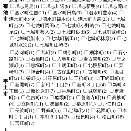
菊
旭志尾足(1)
旭志川辺(9)
旭志新明(4)
旭志麓(3)
池
泗水町住吉(11)
泗水町田島(9)
泗水町豊水(4)
市
泗水町永(49)
泗水町福本(5)
泗水町吉富(23)
七城
町台(2)
七城町岡田(2)
七城町小野崎(7)
七城町亀
尾(2)
七城町菰入(2)
七城町砂田(6)
七城町蘇崎(3)
七城町流川(1)
七城町橋田(1)
七城町林原(2)
七
城町水次(2)
七城町山崎(2)
赤瀬町(1)
旭町(2)
網引町(1)
網津町(10)
石小
路町(1)
石橋町(2)
入地町(2)
岩古曽町(23)
馬之
瀬町(3)
恵塚町(2)
上網田町(3)
北段原町(2)
栗
崎町(3)
神合町(4)
古保里町(2)
古城町(6)
境目
町(2)
栄町(5)
笹原町(2)
三拾町(3)
下網田町(8)
宇
新開町(7)
新町１丁目(2)
新町３丁目(4)
新町４
土
丁目(1)
新松原町(7)
神馬町(3)
城塚町(2)
定府
市
町(2)
住吉町(17)
船場町(5)
善道寺町(1)
高柳町
(4)
立岡町(11)
築籠町(2)
椿原町(1)
戸口町(2)
長浜町(1)
野鶴町(5)
走潟町(21)
花園町(5)
本
町１丁目(1)
本町３丁目(3)
松原町(4)
松山町(18)
宮庄町(2)
上