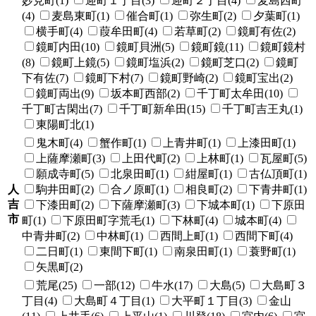
妙見町(1)
迎町１丁目(3)
迎町２丁目(4)
麦島西町
(4)
麦島東町(1)
催合町(1)
弥生町(2)
夕葉町(1)
横手町(4)
葭牟田町(4)
若草町(2)
鏡町有佐(2)
鏡町内田(10)
鏡町貝洲(5)
鏡町鏡(11)
鏡町鏡村
(8)
鏡町上鏡(5)
鏡町塩浜(2)
鏡町芝口(2)
鏡町
下有佐(7)
鏡町下村(7)
鏡町野崎(2)
鏡町宝出(2)
鏡町両出(9)
坂本町西部(2)
千丁町太牟田(10)
千丁町古閑出(7)
千丁町新牟田(15)
千丁町吉王丸(1)
東陽町北(1)
鬼木町(4)
蟹作町(1)
上青井町(1)
上漆田町(1)
上薩摩瀬町(3)
上田代町(2)
上林町(1)
瓦屋町(5)
願成寺町(5)
北泉田町(1)
紺屋町(1)
古仏頂町(1)
人
駒井田町(2)
合ノ原町(1)
相良町(2)
下青井町(1)
吉
下漆田町(2)
下薩摩瀬町(3)
下城本町(1)
下原田
市
町(1)
下原田町字荒毛(1)
下林町(4)
城本町(4)
中青井町(2)
中林町(1)
西間上町(1)
西間下町(4)
二日町(1)
東間下町(1)
南泉田町(1)
蓑野町(1)
矢黒町(2)
荒尾(25)
一部(12)
牛水(17)
大島(5)
大島町３
丁目(4)
大島町４丁目(1)
大平町１丁目(3)
金山