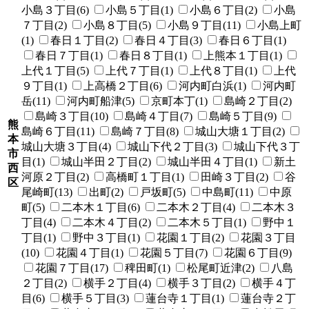
小島３丁目(6)
小島５丁目(1)
小島６丁目(2)
小島
７丁目(2)
小島８丁目(5)
小島９丁目(11)
小島上町
(1)
春日１丁目(2)
春日４丁目(3)
春日６丁目(1)
春日７丁目(1)
春日８丁目(1)
上熊本１丁目(1)
上代１丁目(5)
上代７丁目(1)
上代８丁目(1)
上代
９丁目(1)
上高橋２丁目(6)
河内町白浜(1)
河内町
岳(11)
河内町船津(5)
京町本丁(1)
島崎２丁目(2)
島崎３丁目(10)
島崎４丁目(7)
島崎５丁目(9)
熊
島崎６丁目(11)
島崎７丁目(8)
城山大塘１丁目(2)
本
城山大塘３丁目(4)
城山下代２丁目(3)
城山下代３丁
市
目(1)
城山半田２丁目(2)
城山半田４丁目(1)
新土
西
河原２丁目(2)
高橋町１丁目(1)
田崎３丁目(2)
谷
区
尾崎町(13)
出町(2)
戸坂町(5)
中島町(11)
中原
町(5)
二本木１丁目(6)
二本木２丁目(4)
二本木３
丁目(4)
二本木４丁目(2)
二本木５丁目(1)
野中１
丁目(1)
野中３丁目(1)
花園１丁目(2)
花園３丁目
(10)
花園４丁目(1)
花園５丁目(7)
花園６丁目(9)
花園７丁目(17)
稗田町(1)
松尾町近津(2)
八島
２丁目(2)
横手２丁目(4)
横手３丁目(2)
横手４丁
目(6)
横手５丁目(3)
蓮台寺１丁目(1)
蓮台寺２丁