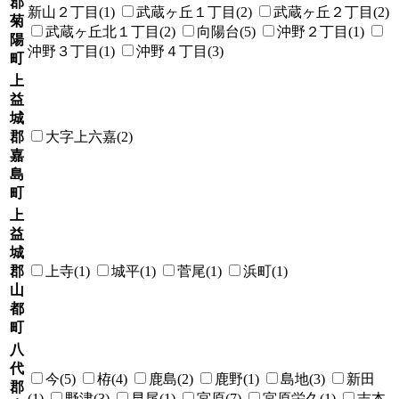
郡
新山２丁目(1)
武蔵ヶ丘１丁目(2)
武蔵ヶ丘２丁目(2)
菊
武蔵ヶ丘北１丁目(2)
向陽台(5)
沖野２丁目(1)
陽
沖野３丁目(1)
沖野４丁目(3)
町
上
益
城
郡
大字上六嘉(2)
嘉
島
町
上
益
城
郡
上寺(1)
城平(1)
菅尾(1)
浜町(1)
山
都
町
八
代
今(5)
栫(4)
鹿島(2)
鹿野(1)
島地(3)
新田
郡
(1)
野津(3)
早尾(1)
宮原(7)
宮原栄久(1)
吉本