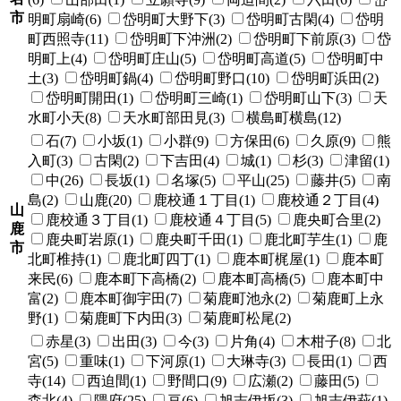
市
明町扇崎(6)
岱明町大野下(3)
岱明町古閑(4)
岱明
町西照寺(11)
岱明町下沖洲(2)
岱明町下前原(3)
岱
明町上(4)
岱明町庄山(5)
岱明町高道(5)
岱明町中
土(3)
岱明町鍋(4)
岱明町野口(10)
岱明町浜田(2)
岱明町開田(1)
岱明町三崎(1)
岱明町山下(3)
天
水町小天(8)
天水町部田見(3)
横島町横島(12)
石(7)
小坂(1)
小群(9)
方保田(6)
久原(9)
熊
入町(3)
古閑(2)
下吉田(4)
城(1)
杉(3)
津留(1)
中(26)
長坂(1)
名塚(5)
平山(25)
藤井(5)
南
島(2)
山鹿(20)
鹿校通１丁目(1)
鹿校通２丁目(4)
山
鹿校通３丁目(1)
鹿校通４丁目(5)
鹿央町合里(2)
鹿
鹿央町岩原(1)
鹿央町千田(1)
鹿北町芋生(1)
鹿
市
北町椎持(1)
鹿北町四丁(1)
鹿本町梶屋(1)
鹿本町
来民(6)
鹿本町下高橋(2)
鹿本町高橋(5)
鹿本町中
富(2)
鹿本町御宇田(7)
菊鹿町池永(2)
菊鹿町上永
野(1)
菊鹿町下内田(3)
菊鹿町松尾(2)
赤星(3)
出田(3)
今(3)
片角(4)
木柑子(8)
北
宮(5)
重味(1)
下河原(1)
大琳寺(3)
長田(1)
西
寺(14)
西迫間(1)
野間口(9)
広瀬(2)
藤田(5)
森北(4)
隈府(25)
亘(6)
旭志伊坂(3)
旭志伊萩(1)