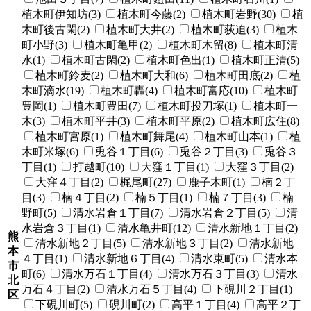
植木町伊知坊(3)
植木町今藤(2)
植木町岩野(30)
植
木町後古閑(2)
植木町大井(2)
植木町荻迫(3)
植木
町小野(3)
植木町亀甲(2)
植木町木留(8)
植木町清
水(1)
植木町古閑(2)
植木町色出(1)
植木町正清(5)
植木町鈴麦(2)
植木町大和(6)
植木町田底(2)
植
木町滴水(19)
植木町轟(4)
植木町富応(10)
植木町
豊岡(1)
植木町豊田(7)
植木町投刀塚(1)
植木町一
木(3)
植木町平井(3)
植木町平原(2)
植木町広住(8)
植木町宮原(1)
植木町舞尾(4)
植木町山本(1)
植
木町米塚(6)
兎谷１丁目(6)
兎谷２丁目(3)
兎谷３
丁目(1)
打越町(10)
大窪１丁目(1)
大窪３丁目(2)
大窪４丁目(2)
梶尾町(27)
鹿子木町(1)
楠２丁
目(3)
楠４丁目(2)
楠５丁目(1)
楠７丁目(3)
楠
野町(5)
清水岩倉１丁目(7)
清水岩倉２丁目(5)
清
水岩倉３丁目(1)
清水亀井町(12)
清水新地１丁目(2)
熊
清水新地２丁目(5)
清水新地３丁目(2)
清水新地
本
４丁目(1)
清水新地６丁目(4)
清水東町(5)
清水本
市
町(6)
清水万石１丁目(4)
清水万石３丁目(3)
清水
北
万石４丁目(2)
清水万石５丁目(4)
下硯川２丁目(1)
区
下硯川町(5)
硯川町(2)
高平１丁目(4)
高平２丁