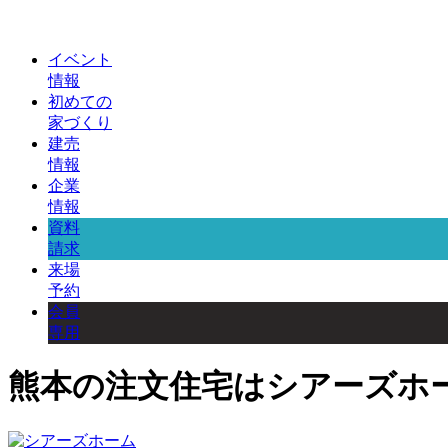
イベント
情報
初めての
家づくり
建売
情報
企業
情報
資料
請求
来場
予約
会員
専用
熊本の注文住宅はシアーズホ