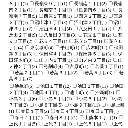
８丁目(1)
長嶺東９丁目(1)
長嶺南１丁目(2)
長嶺
南２丁目(1)
長嶺南３丁目(1)
長嶺南６丁目(3)
長
嶺南７丁目(5)
西原１丁目(1)
西原２丁目(2)
西原
３丁目(1)
沼山津１丁目(3)
沼山津２丁目(1)
沼山
津３丁目(2)
沼山津４丁目(4)
八反田１丁目(2)
八
反田２丁目(9)
八反田３丁目(3)
花立１丁目(2)
花
立２丁目(2)
花立４丁目(1)
花立５丁目(1)
花立６
丁目(4)
東京塚町(4)
平山町(1)
広木町(12)
保田
窪３丁目(3)
保田窪４丁目(3)
保田窪５丁目(3)
保
田窪本町(3)
山ノ内１丁目(1)
山ノ内３丁目(2)
山
ノ神２丁目(3)
弓削町(4)
吉原町(1)
若葉１丁目(1)
若葉２丁目(1)
若葉３丁目(2)
若葉５丁目(3)
若
葉６丁目(7)
池亀町(6)
池田１丁目(12)
池田２丁目(11)
池田
３丁目(4)
池田４丁目(1)
池上町(5)
沖新町(7)
小島３丁目(6)
小島５丁目(1)
小島６丁目(2)
小島
７丁目(2)
小島８丁目(5)
小島９丁目(11)
小島上町
(1)
春日１丁目(2)
春日４丁目(3)
春日６丁目(1)
春日７丁目(1)
春日８丁目(1)
上熊本１丁目(1)
上代１丁目(5)
上代７丁目(1)
上代８丁目(1)
上代