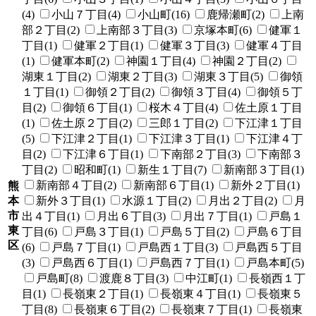
(4)
小山７丁目(4)
小山町(16)
鹿帰瀬町(2)
上南
部２丁目(2)
上南部３丁目(3)
京塚本町(6)
健軍１
丁目(1)
健軍２丁目(1)
健軍３丁目(3)
健軍４丁目
(1)
健軍本町(2)
神園１丁目(4)
神園２丁目(2)
湖東１丁目(2)
湖東２丁目(3)
湖東３丁目(5)
御領
１丁目(1)
御領２丁目(2)
御領３丁目(4)
御領５丁
目(2)
御領６丁目(1)
桜木４丁目(4)
佐土原１丁目
(1)
佐土原２丁目(2)
三郎１丁目(2)
下江津１丁目
(5)
下江津２丁目(1)
下江津３丁目(1)
下江津４丁
目(2)
下江津６丁目(1)
下南部２丁目(3)
下南部３
丁目(2)
昭和町(1)
新生１丁目(7)
新南部３丁目(1)
新南部４丁目(2)
新南部６丁目(1)
新外２丁目(1)
熊
本
新外３丁目(1)
水源１丁目(2)
月出２丁目(2)
月
市
出４丁目(1)
月出６丁目(3)
月出７丁目(1)
戸島１
東
丁目(6)
戸島３丁目(1)
戸島５丁目(2)
戸島６丁目
区
(6)
戸島７丁目(1)
戸島西１丁目(3)
戸島西５丁目
(3)
戸島西６丁目(1)
戸島西７丁目(1)
戸島本町(5)
戸島町(8)
渡鹿８丁目(3)
中江町(1)
長嶺西１丁
目(1)
長嶺東２丁目(1)
長嶺東４丁目(1)
長嶺東５
丁目(8)
長嶺東６丁目(2)
長嶺東７丁目(1)
長嶺東