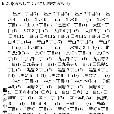
町名を選択してください(複数選択可)
出水１丁目(2)
出水２丁目(3)
出水３丁目(4)
出
水４丁目(1)
出水５丁目(2)
出水６丁目(6)
出水７
丁目(3)
出水８丁目(6)
魚屋町３丁目(1)
大江１丁
目(1)
大江２丁目(2)
大江４丁目(6)
大江５丁目(2)
帯山１丁目(5)
帯山２丁目(5)
帯山３丁目(6)
帯
山４丁目(14)
帯山５丁目(7)
帯山７丁目(3)
帯山９
丁目(2)
上水前寺１丁目(2)
上水前寺２丁目(3)
北
千反畑町(2)
京町１丁目(4)
京町２丁目(9)
京町本
丁(1)
九品寺１丁目(3)
九品寺２丁目(1)
九品寺３
丁目(1)
九品寺４丁目(1)
九品寺６丁目(3)
黒髪１
丁目(2)
黒髪２丁目(3)
黒髪３丁目(3)
黒髪４丁目
(14)
黒髪５丁目(1)
黒髪６丁目(18)
黒髪７丁目(3)
神水１丁目(2)
神水２丁目(1)
神水本町(5)
子飼
本町(5)
国府２丁目(1)
国府３丁目(2)
国府４丁目
熊
(1)
国府本町(4)
壺川１丁目(3)
壺川２丁目(1)
本
湖東１丁目(1)
琴平１丁目(5)
琴平本町(4)
呉服町
市
３丁目(1)
細工町４丁目(1)
三郎１丁目(3)
島崎１
中
丁目(6)
新町１丁目(2)
新町３丁目(1)
新町４丁目
央