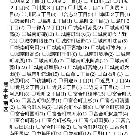
刈草２丁目(1)
刈草３丁目(3)
川口町(12)
川尻
２丁目(6)
川尻３丁目(2)
川尻４丁目(1)
川尻５丁
目(2)
川尻６丁目(3)
合志２丁目(5)
幸田２丁目(1)
護藤町(7)
島町１丁目(1)
島町２丁目(1)
島町３
丁目(2)
十禅寺２丁目(1)
城南町赤見(2)
城南町阿
高(2)
城南町碇(13)
城南町出水(5)
城南町今吉野
(13)
城南町隈庄(7)
城南町坂野(1)
城南町沈目(5)
城南町島田(7)
城南町下宮地(18)
城南町陳内(1)
城南町高(5)
城南町千町(6)
城南町築地(2)
城南
町塚原(10)
城南町永(7)
城南町東阿高(21)
城南町
藤山(22)
城南町舞原(27)
城南町宮地(2)
城南町六
田(4)
城南町鰐瀬(15)
白藤１丁目(2)
白石町(1)
砂原町(8)
銭塘町(2)
田迎５丁目(1)
近見１丁目(4)
熊
近見２丁目(3)
近見３丁目(1)
近見８丁目(2)
土
本
河原町(8)
鳶町２丁目(1)
富合町榎津(15)
富合町大
市
町(6)
富合町御船手(1)
富合町上杉(1)
富合町清藤
南
(2)
富合町木原(5)
富合町小岩瀬(8)
富合町莎崎(2)
区
富合町国町(1)
富合町志々水(1)
富合町釈迦堂(4)
富合町新(2)
富合町杉島(7)
富合町田尻(1)
富合
町西田尻(1)
富合町平原(2)
富合町廻江(4)
富合町
南田尻(4)
中無田町(3)
並建町(12)
野口１丁目(2)