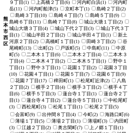
９丁目(1)
上高橋２丁目(6)
河内町白浜(1)
河内町
岳(11)
河内町船津(5)
京町本丁(1)
島崎２丁目(2)
島崎３丁目(10)
島崎４丁目(7)
島崎５丁目(9)
熊
島崎６丁目(11)
島崎７丁目(8)
城山大塘１丁目(2)
本
城山大塘３丁目(4)
城山下代２丁目(3)
城山下代３丁
市
目(1)
城山半田２丁目(2)
城山半田４丁目(1)
新土
西
河原２丁目(2)
高橋町１丁目(1)
田崎３丁目(2)
谷
区
尾崎町(13)
出町(2)
戸坂町(5)
中島町(11)
中原
町(5)
二本木１丁目(6)
二本木２丁目(4)
二本木３
丁目(4)
二本木４丁目(2)
二本木５丁目(1)
野中１
丁目(1)
野中３丁目(1)
花園１丁目(2)
花園３丁目
(10)
花園４丁目(1)
花園５丁目(7)
花園６丁目(9)
花園７丁目(17)
稗田町(1)
松尾町近津(2)
八島
２丁目(2)
横手２丁目(4)
横手３丁目(2)
横手４丁
目(6)
横手５丁目(3)
蓮台寺１丁目(1)
蓮台寺２丁
目(1)
蓮台寺４丁目(2)
蓮台寺５丁目(1)
中松尾町
(3)
西松尾町(3)
松尾１丁目(1)
松尾２丁目(5)
会富町(9)
出仲間８丁目(4)
今町(2)
海路口町(6)
薄場１丁目(5)
薄場２丁目(1)
薄場町(3)
内田町
(3)
江越２丁目(2)
奥古閑町(7)
上ノ郷１丁目(1)