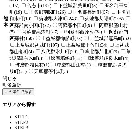
(107)
合志市(192)
下益城郡美里町(8)
玉名郡玉東
町(19)
玉名郡南関町(26)
玉名郡長洲町(67)
玉名郡
熊
和水町(10)
菊池郡大津町(243)
菊池郡菊陽町(105)
本
阿蘇郡南小国町(22)
阿蘇郡小国町(9)
阿蘇郡産山村
(5)
阿蘇郡高森町(47)
阿蘇郡西原村(34)
阿蘇郡南
阿蘇村(160)
上益城郡御船町(78)
上益城郡嘉島町(52)
上益城郡益城町(107)
上益城郡甲佐町(34)
上益城
郡山都町(4)
八代郡氷川町(29)
葦北郡芦北町(9)
葦
北郡津奈木町(3)
球磨郡錦町(12)
球磨郡多良木町(4)
球磨郡相良村(1)
球磨郡山江村(1)
球磨郡あさぎ
り町(21)
天草郡苓北町(3)
閉じる
町名選択
エリアから探す
STEP1
STEP2
STEP3