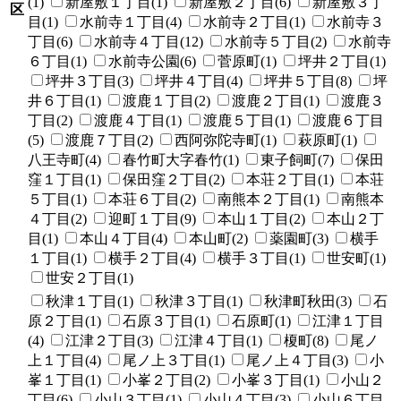
(1)
新屋敷１丁目(1)
新屋敷２丁目(6)
新屋敷３丁
区
目(1)
水前寺１丁目(4)
水前寺２丁目(1)
水前寺３
丁目(6)
水前寺４丁目(12)
水前寺５丁目(2)
水前寺
６丁目(1)
水前寺公園(6)
菅原町(1)
坪井２丁目(1)
坪井３丁目(3)
坪井４丁目(4)
坪井５丁目(8)
坪
井６丁目(1)
渡鹿１丁目(2)
渡鹿２丁目(1)
渡鹿３
丁目(2)
渡鹿４丁目(1)
渡鹿５丁目(1)
渡鹿６丁目
(5)
渡鹿７丁目(2)
西阿弥陀寺町(1)
萩原町(1)
八王寺町(4)
春竹町大字春竹(1)
東子飼町(7)
保田
窪１丁目(1)
保田窪２丁目(2)
本荘２丁目(1)
本荘
５丁目(1)
本荘６丁目(2)
南熊本２丁目(1)
南熊本
４丁目(2)
迎町１丁目(9)
本山１丁目(2)
本山２丁
目(1)
本山４丁目(4)
本山町(2)
薬園町(3)
横手
１丁目(1)
横手２丁目(4)
横手３丁目(1)
世安町(1)
世安２丁目(1)
秋津１丁目(1)
秋津３丁目(1)
秋津町秋田(3)
石
原２丁目(1)
石原３丁目(1)
石原町(1)
江津１丁目
(4)
江津２丁目(3)
江津４丁目(1)
榎町(8)
尾ノ
上１丁目(4)
尾ノ上３丁目(1)
尾ノ上４丁目(3)
小
峯１丁目(1)
小峯２丁目(2)
小峯３丁目(1)
小山２
丁目(6)
小山３丁目(1)
小山４丁目(3)
小山６丁目