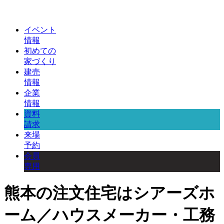
イベント
情報
初めての
家づくり
建売
情報
企業
情報
資料
請求
来場
予約
会員
専用
熊本の注文住宅はシアーズホ
ーム／ハウスメーカー・工務