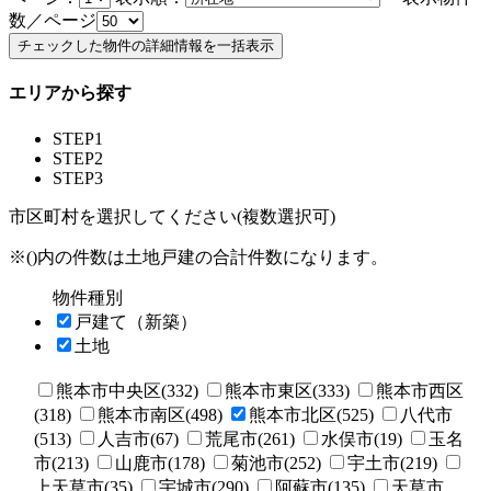
数／ページ
エリアから探す
STEP1
STEP2
STEP3
市区町村を選択してください(複数選択可)
※()内の件数は土地戸建の合計件数になります。
物件種別
戸建て（新築）
土地
熊本市中央区(332)
熊本市東区(333)
熊本市西区
(318)
熊本市南区(498)
熊本市北区(525)
八代市
(513)
人吉市(67)
荒尾市(261)
水俣市(19)
玉名
市(213)
山鹿市(178)
菊池市(252)
宇土市(219)
上天草市(35)
宇城市(290)
阿蘇市(135)
天草市