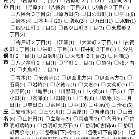
尾
(3)
西原町１丁目(2)
西原町２丁目(2)
西原町３丁
市
目(1)
野原(8)
八幡台１丁目(2)
八幡台２丁目(1)
八幡台３丁目(2)
原万田(7)
日の出町(1)
平山(9)
府本(4)
本井手(20)
増永(24)
万田(11)
水野(1)
四ツ山町１丁目(2)
四ツ山町３丁目(3)
東屋形２
丁目(2)
梅戸町２丁目(1)
江添(1)
大園町２丁目(1)
古賀
水
町１丁目(1)
栄町１丁目(1)
桜井町２丁目(1)
汐見
俣
町２丁目(1)
白浜町(1)
大黒町２丁目(2)
月浦(1)
市
八ノ窪町２丁目(1)
平町１丁目(1)
袋(4)
牧ノ内
(1)
丸島町１丁目(1)
青木(1)
安楽寺(2)
伊倉北方(4)
伊倉南方(2)
石貫(2)
岩崎(2)
永徳寺(1)
大倉(5)
大浜町(7)
小野尻(1)
亀甲(1)
川部田(1)
小浜(4)
下(5)
下
小田(1)
高瀬(8)
田崎(1)
玉名(8)
築地(12)
月
田(1)
寺田(3)
富尾(1)
中(10)
中尾(4)
滑石(5)
玉
繁根木(4)
三ツ川(1)
宮原(1)
向津留(1)
山田
名
(6)
山部田(1)
立願寺(9)
両迫間(2)
六田(6)
岱
市
明町扇崎(6)
岱明町大野下(3)
岱明町古閑(4)
岱明
町西照寺(11)
岱明町下沖洲(2)
岱明町下前原(3)
岱