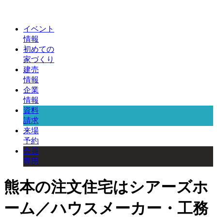
イベント
情報
初めての
家づくり
建売
情報
企業
情報
資料
請求
来場
予約
会員
専用
熊本の注文住宅はシアーズホ
ーム／ハウスメーカー・工務