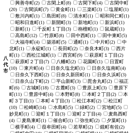
興善寺町(2)
古閑上町(8)
古閑下町(4)
古閑中町
(20)
古閑浜町(7)
黄金町(1)
三楽町(3)
塩屋町(1)
敷川内町(1)
島田町(8)
清水町(1)
昭和同仁町(1)
昭和日進町(1)
新開町(3)
新地町(1)
新浜町(1)
新町(1)
千反町１丁目(3)
栴檀町(1)
鼠蔵町(1)
高島町(12)
竹原町(8)
田中西町(1)
田中東町(5)
大福寺町(4)
築添町(5)
通町(1)
中片町(2)
中
北町(1)
永碇町(1)
長田町(2)
奈良木町(3)
西片
町(1)
西松江城町(1)
西宮町(9)
萩原町１丁目(2)
八
萩原町２丁目(7)
八幡町(2)
花園町(1)
日置町
代
(10)
東片町(4)
日奈久塩北町(1)
日奈久塩南町(4)
市
日奈久下西町(2)
日奈久新田町(1)
日奈久浜町(3)
日奈久山下町(2)
平山新町(3)
毘舎丸町(2)
福正
町(6)
古城町(18)
古麓町(3)
豊原上町(3)
豊原下
町(11)
豊原中町(4)
本野町(8)
本町２丁目(2)
本
町３丁目(1)
本町４丁目(3)
松江本町(2)
松江町
(10)
松崎町(14)
水島町(5)
緑町(2)
宮地町(5)
妙見町(1)
迎町１丁目(3)
迎町２丁目(4)
麦島西町
(4)
麦島東町(1)
催合町(1)
弥生町(2)
夕葉町(1)
横手町(4)
葭牟田町(4)
若草町(2)
鏡町有佐(2)