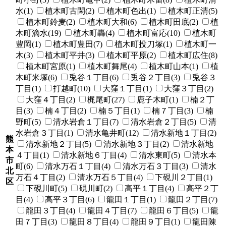
水(1)
植木町古閑(2)
植木町色出(1)
植木町正清(5)
植木町鈴麦(2)
植木町大和(6)
植木町田底(2)
植
木町滴水(19)
植木町轟(4)
植木町富応(10)
植木町
豊岡(1)
植木町豊田(7)
植木町投刀塚(1)
植木町一
木(3)
植木町平井(3)
植木町平原(2)
植木町広住(8)
植木町宮原(1)
植木町舞尾(4)
植木町山本(1)
植
木町米塚(6)
兎谷１丁目(6)
兎谷２丁目(3)
兎谷３
丁目(1)
打越町(10)
大窪１丁目(1)
大窪３丁目(2)
大窪４丁目(2)
梶尾町(27)
鹿子木町(1)
楠２丁
目(3)
楠４丁目(2)
楠５丁目(1)
楠７丁目(3)
楠
野町(5)
清水岩倉１丁目(7)
清水岩倉２丁目(5)
清
水岩倉３丁目(1)
清水亀井町(12)
清水新地１丁目(2)
熊
清水新地２丁目(5)
清水新地３丁目(2)
清水新地
本
４丁目(1)
清水新地６丁目(4)
清水東町(5)
清水本
市
町(6)
清水万石１丁目(4)
清水万石３丁目(3)
清水
北
万石４丁目(2)
清水万石５丁目(4)
下硯川２丁目(1)
区
下硯川町(5)
硯川町(2)
高平１丁目(4)
高平２丁
目(4)
高平３丁目(6)
龍田１丁目(1)
龍田２丁目(7)
龍田３丁目(4)
龍田４丁目(7)
龍田６丁目(5)
龍
田７丁目(3)
龍田８丁目(4)
龍田９丁目(1)
龍田陳