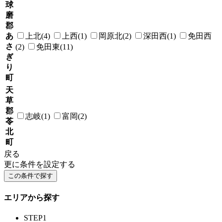
球
磨
郡
あ
上北(4)
上西(1)
岡原北(2)
深田西(1)
免田西
さ
(2)
免田東(11)
ぎ
り
町
天
草
郡
志岐(1)
富岡(2)
苓
北
町
戻る
更に条件を設定する
エリアから探す
STEP1