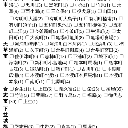
市
帰(1)
黒川(13)
黒流町(1)
小池(1)
竹原(1)
永
草(9)
西小園(3)
三久保(4)
役犬原(1)
山田(1)
有明町大浦(2)
有明町大島子(1)
有明町楠甫(1)
有明町須子(1)
五和町鬼池(1)
五和町御領(3)
五和
町二江(3)
今釜新町(2)
今釜町(5)
牛深町(2)
太
田町(1)
大浜町(1)
亀場町亀川(8)
亀場町食場(1)
天
河浦町崎津(1)
河浦町白木河内(1)
北浜町(3)
楠
草
浦町(2)
久玉町(7)
倉岳町棚底(4)
倉岳町宮田(2)
市
佐伊津町(6)
志柿町(13)
下浦町(2)
城下町(1)
浄南町(2)
新和町小宮地(4)
栖本町馬場(1)
栖本町
古江(5)
諏訪町(1)
瀬戸町(1)
古川町(1)
本渡町
広瀬(4)
本渡町本渡(7)
本渡町本戸馬場(1)
本渡町
本泉(1)
南町(1)
北原町(4)
合
合生(11)
上庄(6)
幾久富(21)
栄(25)
須屋(35)
志
竹迫(3)
豊岡(27)
野々島(27)
福原(6)
御代志
市
(30)
上生(1)
下
益
城
郡
堅志田(3)
中郡(2)
永富(1)
馬場(2)