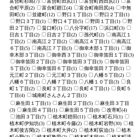
富合町杉島(7)
富合町田尻(1)
富合町西田尻(1)
富
合町平原(2)
富合町廻江(4)
富合町南田尻(4)
中無
田町(3)
並建町(12)
野口１丁目(2)
野口２丁目(1)
野口３丁目(1)
野口４丁目(5)
野田１丁目(1)
野
田２丁目(7)
畠口町(1)
八分字町(17)
浜口町(3)
日吉１丁目(2)
日吉２丁目(2)
孫代町(2)
南高江１
丁目(2)
南高江２丁目(2)
南高江４丁目(1)
南高江
６丁目(5)
南高江７丁目(3)
御幸木部１丁目(1)
御
幸木部３丁目(2)
御幸西３丁目(1)
御幸笛田１丁目(3)
御幸笛田２丁目(2)
御幸笛田３丁目(3)
御幸笛田
５丁目(3)
御幸笛田６丁目(1)
御幸笛田７丁目(1)
元三町２丁目(2)
元三町３丁目(3)
八幡５丁目(2)
八幡６丁目(1)
八幡７丁目(3)
八幡１０丁目(3)
良
町１丁目(2)
良町３丁目(2)
良町４丁目(1)
良町５
丁目(4)
城南町さんさん２丁目(1)
麻生田１丁目(1)
麻生田２丁目(5)
麻生田３丁目
(3)
麻生田４丁目(1)
麻生田５丁目(8)
改寄町(4)
池田３丁目(7)
植木町鐙田(11)
植木町石川(1)
植木町伊知坊(3)
植木町今藤(2)
植木町岩野(30)
植
木町後古閑(2)
植木町大井(2)
植木町荻迫(3)
植木
町小野(3)
植木町亀甲(2)
植木町木留(8)
植木町清