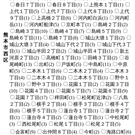
春日７丁目(1)
春日８丁目(1)
上熊本１丁目(1)
上代１丁目(5)
上代７丁目(1)
上代８丁目(1)
上代
９丁目(1)
上高橋２丁目(6)
河内町白浜(1)
河内町
岳(11)
河内町船津(5)
京町本丁(1)
島崎２丁目(2)
島崎３丁目(10)
島崎４丁目(7)
島崎５丁目(9)
熊
島崎６丁目(11)
島崎７丁目(8)
城山大塘１丁目(2)
本
城山大塘３丁目(4)
城山下代２丁目(3)
城山下代３丁
市
目(1)
城山半田２丁目(2)
城山半田４丁目(1)
新土
西
河原２丁目(2)
高橋町１丁目(1)
田崎３丁目(2)
谷
区
尾崎町(13)
出町(2)
戸坂町(5)
中島町(11)
中原
町(5)
二本木１丁目(6)
二本木２丁目(4)
二本木３
丁目(4)
二本木４丁目(2)
二本木５丁目(1)
野中１
丁目(1)
野中３丁目(1)
花園１丁目(2)
花園３丁目
(10)
花園４丁目(1)
花園５丁目(7)
花園６丁目(9)
花園７丁目(17)
稗田町(1)
松尾町近津(2)
八島
２丁目(2)
横手２丁目(4)
横手３丁目(2)
横手４丁
目(6)
横手５丁目(3)
蓮台寺１丁目(1)
蓮台寺２丁
目(1)
蓮台寺４丁目(2)
蓮台寺５丁目(1)
中松尾町
(3)
西松尾町(3)
松尾１丁目(1)
松尾２丁目(5)
会富町(9)
出仲間８丁目(4)
今町(2)
海路口町(6)