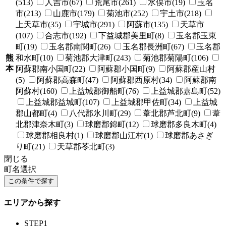
(513)
人吉市(67)
荒尾市(261)
水俣市(19)
玉名
市(213)
山鹿市(179)
菊池市(252)
宇土市(218)
上天草市(35)
宇城市(291)
阿蘇市(135)
天草市
(107)
合志市(192)
下益城郡美里町(8)
玉名郡玉東
町(19)
玉名郡南関町(26)
玉名郡長洲町(67)
玉名郡
熊
和水町(10)
菊池郡大津町(243)
菊池郡菊陽町(106)
本
阿蘇郡南小国町(22)
阿蘇郡小国町(9)
阿蘇郡産山村
(5)
阿蘇郡高森町(47)
阿蘇郡西原村(34)
阿蘇郡南
阿蘇村(160)
上益城郡御船町(76)
上益城郡嘉島町(52)
上益城郡益城町(107)
上益城郡甲佐町(34)
上益城
郡山都町(4)
八代郡氷川町(29)
葦北郡芦北町(9)
葦
北郡津奈木町(3)
球磨郡錦町(12)
球磨郡多良木町(4)
球磨郡相良村(1)
球磨郡山江村(1)
球磨郡あさぎ
り町(21)
天草郡苓北町(3)
閉じる
町名選択
エリアから探す
STEP1