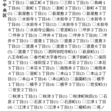
３丁目(1)
細工町４丁目(1)
三郎１丁目(3)
島崎１
中
丁目(6)
新町１丁目(2)
新町３丁目(1)
新町４丁目
央
(1)
新屋敷１丁目(1)
新屋敷２丁目(6)
新屋敷３丁
区
目(2)
水前寺１丁目(4)
水前寺２丁目(1)
水前寺３
丁目(6)
水前寺４丁目(12)
水前寺５丁目(2)
水前寺
６丁目(1)
水前寺公園(6)
菅原町(1)
坪井２丁目(1)
坪井３丁目(3)
坪井４丁目(4)
坪井５丁目(8)
坪
井６丁目(1)
渡鹿１丁目(2)
渡鹿２丁目(1)
渡鹿３
丁目(2)
渡鹿４丁目(1)
渡鹿５丁目(1)
渡鹿６丁目
(5)
渡鹿７丁目(2)
西阿弥陀寺町(1)
萩原町(1)
八王寺町(4)
春竹町大字春竹(1)
東子飼町(7)
保田
窪１丁目(1)
保田窪２丁目(2)
本荘２丁目(1)
本荘
５丁目(1)
本荘６丁目(2)
南熊本２丁目(1)
南熊本
４丁目(2)
迎町１丁目(9)
本山１丁目(2)
本山２丁
目(1)
本山４丁目(4)
本山町(2)
薬園町(3)
横手
１丁目(1)
横手２丁目(4)
横手３丁目(1)
世安町(1)
世安２丁目(1)
秋津１丁目(1)
秋津３丁目(1)
秋津町秋田(3)
石
原２丁目(1)
石原３丁目(1)
石原町(1)
江津１丁目
(4)
江津２丁目(3)
江津４丁目(1)
榎町(8)
尾ノ