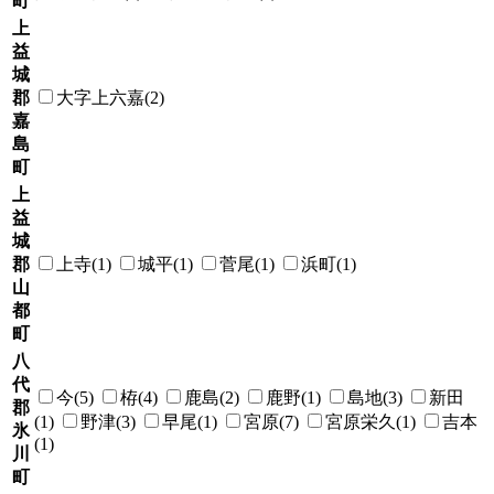
町
上
益
城
郡
大字上六嘉(2)
嘉
島
町
上
益
城
郡
上寺(1)
城平(1)
菅尾(1)
浜町(1)
山
都
町
八
代
今(5)
栫(4)
鹿島(2)
鹿野(1)
島地(3)
新田
郡
(1)
野津(3)
早尾(1)
宮原(7)
宮原栄久(1)
吉本
氷
(1)
川
町