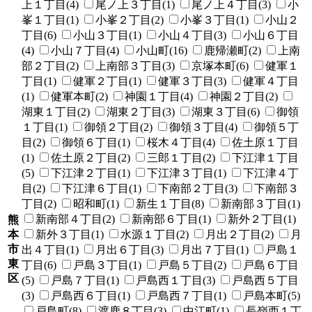
上１丁目(4)
尾ノ上３丁目(1)
尾ノ上４丁目(3)
小
峯１丁目(1)
小峯２丁目(2)
小峯３丁目(1)
小山２
丁目(6)
小山３丁目(1)
小山４丁目(3)
小山６丁目
(4)
小山７丁目(4)
小山町(16)
鹿帰瀬町(2)
上南
部２丁目(2)
上南部３丁目(3)
京塚本町(6)
健軍１
丁目(1)
健軍２丁目(1)
健軍３丁目(3)
健軍４丁目
(1)
健軍本町(2)
神園１丁目(4)
神園２丁目(2)
湖東１丁目(2)
湖東２丁目(3)
湖東３丁目(6)
御領
１丁目(1)
御領２丁目(2)
御領３丁目(4)
御領５丁
目(2)
御領６丁目(1)
桜木４丁目(4)
佐土原１丁目
(1)
佐土原２丁目(2)
三郎１丁目(2)
下江津１丁目
(5)
下江津２丁目(1)
下江津３丁目(1)
下江津４丁
目(2)
下江津６丁目(1)
下南部２丁目(3)
下南部３
丁目(2)
昭和町(1)
新生１丁目(8)
新南部３丁目(1)
新南部４丁目(2)
新南部６丁目(1)
新外２丁目(1)
熊
本
新外３丁目(1)
水源１丁目(2)
月出２丁目(2)
月
市
出４丁目(1)
月出６丁目(3)
月出７丁目(1)
戸島１
東
丁目(6)
戸島３丁目(1)
戸島５丁目(2)
戸島６丁目
区
(5)
戸島７丁目(1)
戸島西１丁目(3)
戸島西５丁目
(3)
戸島西６丁目(1)
戸島西７丁目(1)
戸島本町(5)
戸島町(8)
渡鹿８丁目(3)
中江町(1)
長嶺西１丁