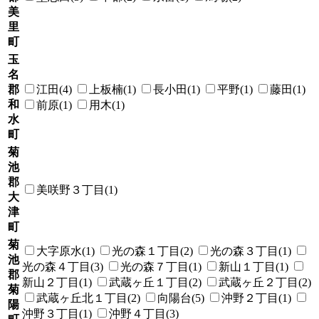
美
里
町
玉
名
郡
江田(4)
上板楠(1)
長小田(1)
平野(1)
藤田(1)
和
前原(1)
用木(1)
水
町
菊
池
郡
美咲野３丁目(1)
大
津
町
菊
大字原水(1)
光の森１丁目(2)
光の森３丁目(1)
池
光の森４丁目(3)
光の森７丁目(1)
新山１丁目(1)
郡
新山２丁目(1)
武蔵ヶ丘１丁目(2)
武蔵ヶ丘２丁目(2)
菊
武蔵ヶ丘北１丁目(2)
向陽台(5)
沖野２丁目(1)
陽
沖野３丁目(1)
沖野４丁目(3)