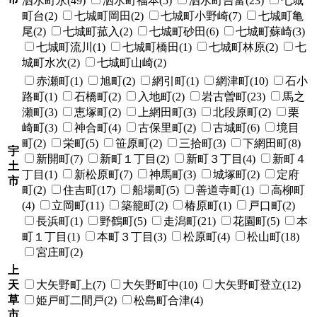
泗水町永(49)
泗水町福本(5)
泗水町吉富(23)
七城
町台(2)
七城町岡田(2)
七城町小野崎(7)
七城町亀
尾(2)
七城町菰入(2)
七城町砂田(6)
七城町蘇崎(3)
七城町流川(1)
七城町橋田(1)
七城町林原(2)
七
城町水次(2)
七城町山崎(2)
赤瀬町(1)
旭町(2)
網引町(1)
網津町(10)
石小
路町(1)
石橋町(2)
入地町(2)
岩古曽町(23)
馬之
瀬町(3)
恵塚町(2)
上網田町(3)
北段原町(2)
栗
崎町(3)
神合町(4)
古保里町(2)
古城町(6)
境目
町(2)
栄町(5)
笹原町(2)
三拾町(3)
下網田町(8)
宇
新開町(7)
新町１丁目(2)
新町３丁目(4)
新町４
土
丁目(1)
新松原町(7)
神馬町(3)
城塚町(2)
定府
市
町(2)
住吉町(17)
船場町(5)
善道寺町(1)
高柳町
(4)
立岡町(11)
築籠町(2)
椿原町(1)
戸口町(2)
長浜町(1)
野鶴町(5)
走潟町(21)
花園町(5)
本
町１丁目(1)
本町３丁目(3)
松原町(4)
松山町(18)
宮庄町(2)
上
天
大矢野町上(7)
大矢野町中(10)
大矢野町登立(12)
草
姫戸町二間戸(2)
松島町合津(4)
市