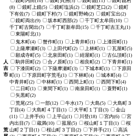
鏡町内田(10)
鏡町貝洲(5)
鏡町鏡(11)
鏡町鏡村
(8)
鏡町上鏡(5)
鏡町塩浜(2)
鏡町芝口(2)
鏡町
下有佐(7)
鏡町下村(7)
鏡町野崎(2)
鏡町宝出(2)
鏡町両出(9)
坂本町西部(2)
千丁町太牟田(10)
千丁町古閑出(7)
千丁町新牟田(15)
千丁町吉王丸(1)
東陽町北(1)
鬼木町(4)
蟹作町(1)
上青井町(1)
上漆田町(1)
上薩摩瀬町(3)
上田代町(2)
上林町(1)
瓦屋町(5)
願成寺町(5)
北泉田町(1)
紺屋町(1)
古仏頂町(1)
人
駒井田町(2)
合ノ原町(1)
相良町(2)
下青井町(1)
吉
下漆田町(2)
下薩摩瀬町(3)
下城本町(1)
下原田
市
町(1)
下原田町字荒毛(1)
下林町(4)
城本町(4)
中青井町(2)
中林町(1)
西間上町(1)
西間下町(4)
二日町(1)
東間下町(1)
南泉田町(1)
蓑野町(1)
矢黒町(2)
荒尾(25)
一部(12)
牛水(17)
大島(5)
大島町３
丁目(4)
大島町４丁目(1)
大平町１丁目(3)
金山
(11)
上井手(6)
上平山(1)
川登(18)
宮内(6)
宮
内出目(7)
蔵満(10)
菰屋(5)
桜山町１丁目(1)
桜
荒
山町２丁目(1)
桜山町３丁目(2)
下井手(21)
高浜