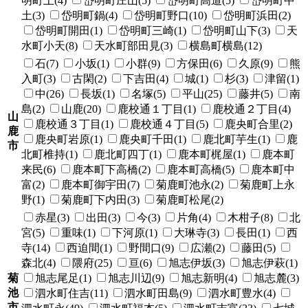
明町上(4)
岱明町庄山(5)
岱明町高道(5)
岱明町中
土(3)
岱明町鍋(4)
岱明町野口(10)
岱明町浜田(2)
岱明町開田(1)
岱明町三崎(1)
岱明町山下(3)
天
水町小天(8)
天水町部田見(3)
横島町横島(12)
石(7)
小坂(1)
小群(9)
方保田(6)
久原(9)
熊
入町(3)
古閑(2)
下吉田(4)
城(1)
杉(3)
津留(1)
中(26)
長坂(1)
名塚(5)
平山(25)
藤井(5)
南
島(2)
山鹿(20)
鹿校通１丁目(1)
鹿校通２丁目(4)
山
鹿校通３丁目(1)
鹿校通４丁目(5)
鹿央町合里(2)
鹿
鹿央町岩原(1)
鹿央町千田(1)
鹿北町芋生(1)
鹿
市
北町椎持(1)
鹿北町四丁(1)
鹿本町梶屋(1)
鹿本町
来民(6)
鹿本町下高橋(2)
鹿本町高橋(5)
鹿本町中
富(2)
鹿本町御宇田(7)
菊鹿町池永(2)
菊鹿町上永
野(1)
菊鹿町下内田(3)
菊鹿町松尾(2)
赤星(3)
出田(3)
今(3)
片角(4)
木柑子(8)
北
宮(5)
重味(1)
下河原(1)
大琳寺(3)
長田(1)
西
寺(14)
西迫間(1)
野間口(9)
広瀬(2)
藤田(5)
森北(4)
隈府(25)
亘(6)
旭志伊坂(3)
旭志伊萩(1)
菊
旭志尾足(1)
旭志川辺(9)
旭志新明(4)
旭志麓(3)
池
泗水町住吉(11)
泗水町田島(9)
泗水町豊水(4)
市