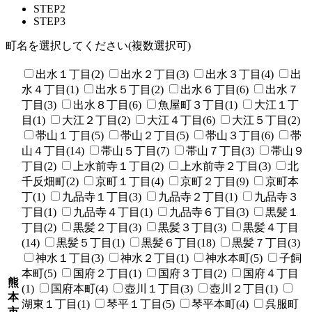
STEP2
STEP3
町名を選択してください(複数選択可)
出水１丁目(2)
出水２丁目(3)
出水３丁目(4)
出
水４丁目(1)
出水５丁目(2)
出水６丁目(6)
出水７
丁目(3)
出水８丁目(6)
魚屋町３丁目(1)
大江１丁
目(1)
大江２丁目(2)
大江４丁目(6)
大江５丁目(2)
帯山１丁目(5)
帯山２丁目(5)
帯山３丁目(6)
帯
山４丁目(14)
帯山５丁目(7)
帯山７丁目(3)
帯山９
丁目(2)
上水前寺１丁目(2)
上水前寺２丁目(3)
北
千反畑町(2)
京町１丁目(4)
京町２丁目(9)
京町本
丁(1)
九品寺１丁目(3)
九品寺２丁目(1)
九品寺３
丁目(1)
九品寺４丁目(1)
九品寺６丁目(3)
黒髪１
丁目(2)
黒髪２丁目(3)
黒髪３丁目(3)
黒髪４丁目
(14)
黒髪５丁目(1)
黒髪６丁目(18)
黒髪７丁目(3)
神水１丁目(3)
神水２丁目(1)
神水本町(5)
子飼
本町(5)
国府２丁目(1)
国府３丁目(2)
国府４丁目
熊
(1)
国府本町(4)
壺川１丁目(3)
壺川２丁目(1)
本
湖東１丁目(1)
琴平１丁目(5)
琴平本町(4)
呉服町
市