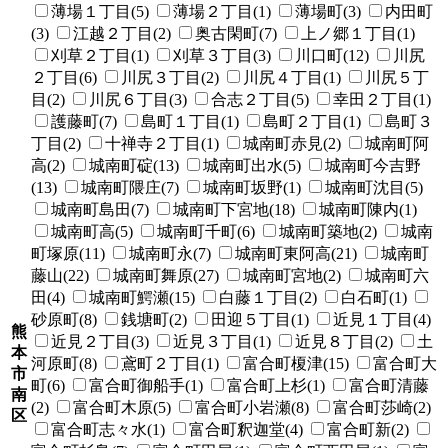
薄場１丁目(5)
薄場２丁目(1)
薄場町(3)
内田町
(3)
江越２丁目(2)
奥古閑町(7)
上ノ郷１丁目(1)
刈草２丁目(1)
刈草３丁目(3)
川口町(12)
川尻
２丁目(6)
川尻３丁目(2)
川尻４丁目(1)
川尻５丁
目(2)
川尻６丁目(3)
合志２丁目(5)
幸田２丁目(1)
護藤町(7)
島町１丁目(1)
島町２丁目(1)
島町３
丁目(2)
十禅寺２丁目(1)
城南町赤見(2)
城南町阿
高(2)
城南町碇(13)
城南町出水(5)
城南町今吉野
(13)
城南町隈庄(7)
城南町坂野(1)
城南町沈目(5)
城南町島田(7)
城南町下宮地(18)
城南町陳内(1)
城南町高(5)
城南町千町(6)
城南町築地(2)
城南
町塚原(11)
城南町永(7)
城南町東阿高(21)
城南町
藤山(22)
城南町舞原(27)
城南町宮地(2)
城南町六
田(4)
城南町鰐瀬(15)
白藤１丁目(2)
白石町(1)
砂原町(8)
銭塘町(2)
田迎５丁目(1)
近見１丁目(4)
熊
近見２丁目(3)
近見３丁目(1)
近見８丁目(2)
土
本
河原町(8)
鳶町２丁目(1)
富合町榎津(15)
富合町大
市
町(6)
富合町御船手(1)
富合町上杉(1)
富合町清藤
南
(2)
富合町木原(5)
富合町小岩瀬(8)
富合町莎崎(2)
区
富合町志々水(1)
富合町釈迦堂(4)
富合町新(2)