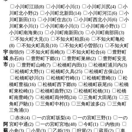
小川町江頭(8)
小川町小川(1)
小川町川尻(4)
小
川町北小野(2)
小川町北新田(14)
小川町河江(6)
小
川町新田(11)
小川町住吉(3)
小川町西北小川(6)
小
川町東小川(1)
小川町南小川(1)
小川町南小野(1)
小川町南海東(1)
小川町南新田(3)
小川町南部田(3)
不知火町大見(1)
不知火町柏原(4)
不知火町亀松
(8)
不知火町高良(10)
不知火町小曽部(1)
不知火町
宇
御領(9)
不知火町長崎(3)
不知火町松合(4)
豊野町
城
糸石(6)
豊野町下郷(1)
豊野町巣林(2)
豊野町安見
市
(1)
豊野町山崎(7)
松橋町内田(1)
松橋町浦川内(3)
松橋町大野(1)
松橋町久具(25)
松橋町古保山(1)
松橋町砂川(3)
松橋町竹崎(1)
松橋町豊崎(1)
松
橋町豊福(16)
松橋町西下郷(8)
松橋町萩尾(6)
松橋
町東松崎(1)
松橋町曲野(32)
松橋町松橋(31)
松橋
町南豊崎(7)
松橋町両仲間(24)
三角町大田尾(3)
三
角町戸馳(1)
三角町中村(1)
三角町波多(2)
三角町
三角浦(1)
赤水(4)
一の宮町坂梨(4)
一の宮町三野(1)
一の
阿
宮町中通(2)
一の宮町宮地(48)
今町(1)
内牧(8)
蘇
小倉(3)
小里(3)
乙姫(19)
狩尾(2)
蔵原(2)
車