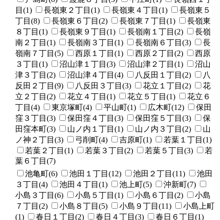
目(1)
長嶺東２丁目(1)
長嶺東４丁目(1)
長嶺東５
丁目(8)
長嶺東６丁目(2)
長嶺東７丁目(1)
長嶺東
８丁目(1)
長嶺東９丁目(1)
長嶺南１丁目(2)
長嶺
南２丁目(1)
長嶺南３丁目(1)
長嶺南６丁目(3)
長
嶺南７丁目(5)
西原１丁目(1)
西原２丁目(2)
西原
３丁目(1)
沼山津１丁目(3)
沼山津２丁目(1)
沼山
津３丁目(2)
沼山津４丁目(4)
八反田１丁目(2)
八
反田２丁目(9)
八反田３丁目(3)
花立１丁目(2)
花
立２丁目(2)
花立４丁目(1)
花立５丁目(1)
花立６
丁目(4)
東京塚町(4)
平山町(1)
広木町(12)
保田
窪３丁目(3)
保田窪４丁目(3)
保田窪５丁目(3)
保
田窪本町(3)
山ノ内１丁目(1)
山ノ内３丁目(2)
山
ノ神２丁目(3)
弓削町(4)
吉原町(1)
若葉１丁目(1)
若葉２丁目(1)
若葉３丁目(2)
若葉５丁目(3)
若
葉６丁目(7)
池亀町(6)
池田１丁目(12)
池田２丁目(11)
池田
３丁目(4)
池田４丁目(1)
池上町(5)
沖新町(7)
小島３丁目(6)
小島５丁目(1)
小島６丁目(2)
小島
７丁目(2)
小島８丁目(5)
小島９丁目(11)
小島上町
(1)
春日１丁目(2)
春日４丁目(3)
春日６丁目(1)