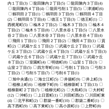
内１丁目(3)
龍田陳内２丁目(5)
龍田陳内３丁目(4)
龍田陳内４丁目(4)
龍田弓削１丁目(5)
津浦町(6)
鶴羽田２丁目(1)
鶴羽田３丁目(9)
鶴羽田４丁目
(2)
鶴羽田５丁目(4)
徳王１丁目(3)
徳王町(1)
西梶尾町(5)
楡木２丁目(2)
楡木３丁目(3)
楡木４
丁目(2)
楡木５丁目(8)
八景水谷１丁目(5)
八景水
谷２丁目(4)
八景水谷３丁目(6)
八景水谷４丁目(4)
飛田１丁目(1)
飛田２丁目(2)
飛田４丁目(1)
貢
町(2)
武蔵ケ丘１丁目(2)
武蔵ケ丘２丁目(1)
武蔵
ケ丘３丁目(2)
武蔵ケ丘４丁目(3)
武蔵ケ丘５丁目(3)
武蔵ケ丘６丁目(2)
武蔵ケ丘７丁目(1)
武蔵ケ丘
８丁目(2)
室園町(4)
明徳町(8)
山室１丁目(3)
山室２丁目(5)
四方寄町(16)
弓削１丁目(3)
弓削３
丁目(2)
弓削５丁目(7)
弓削６丁目(1)
旭中央通(1)
海士江町(5)
井揚町(9)
井上町(3)
植柳上町(6)
植柳下町(9)
植柳新町１丁目(13)
植柳新町２丁目(7)
植柳元町(2)
大島町(3)
大村町
(12)
沖町(1)
上日置町(1)
川田町西(2)
川田町東
(4)
北平和町(2)
郡築一番町(10)
郡築二番町(1)
高下西町(9)
高下東町(3)
高小原町(1)
上野町(8)