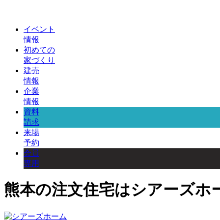
イベント
情報
初めての
家づくり
建売
情報
企業
情報
資料
請求
来場
予約
会員
専用
熊本の注文住宅はシアーズホ