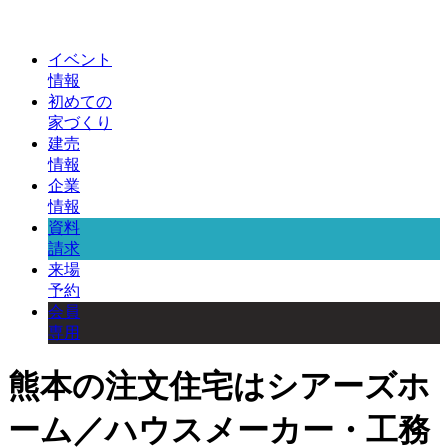
イベント
情報
初めての
家づくり
建売
情報
企業
情報
資料
請求
来場
予約
会員
専用
熊本の注文住宅はシアーズホ
ーム／ハウスメーカー・工務