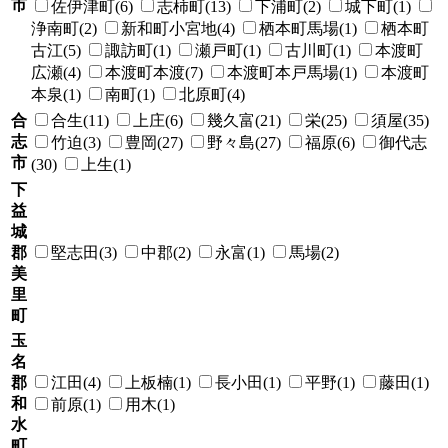
市
佐伊津町(6)
志柿町(13)
下浦町(2)
城下町(1)
浄南町(2)
新和町小宮地(4)
栖本町馬場(1)
栖本町
古江(5)
諏訪町(1)
瀬戸町(1)
古川町(1)
本渡町
広瀬(4)
本渡町本渡(7)
本渡町本戸馬場(1)
本渡町
本泉(1)
南町(1)
北原町(4)
合
合生(11)
上庄(6)
幾久富(21)
栄(25)
須屋(35)
志
竹迫(3)
豊岡(27)
野々島(27)
福原(6)
御代志
市
(30)
上生(1)
下
益
城
郡
堅志田(3)
中郡(2)
永富(1)
馬場(2)
美
里
町
玉
名
郡
江田(4)
上板楠(1)
長小田(1)
平野(1)
藤田(1)
和
前原(1)
用木(1)
水
町