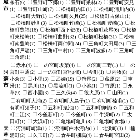
城
糸石(6)
豊野町下郷(1)
豊野町巣林(2)
豊野町安見
市
(1)
豊野町山崎(7)
松橋町内田(1)
松橋町浦川内(3)
松橋町大野(1)
松橋町久具(25)
松橋町古保山(1)
松橋町砂川(3)
松橋町竹崎(1)
松橋町豊崎(1)
松
橋町豊福(16)
松橋町西下郷(8)
松橋町萩尾(6)
松橋
町東松崎(1)
松橋町曲野(32)
松橋町松橋(31)
松橋
町南豊崎(7)
松橋町両仲間(24)
三角町大田尾(3)
三
角町戸馳(1)
三角町中村(1)
三角町波多(2)
三角町
三角浦(1)
赤水(4)
一の宮町坂梨(4)
一の宮町三野(1)
一の
阿
宮町中通(2)
一の宮町宮地(48)
今町(1)
内牧(8)
蘇
小倉(3)
小里(3)
乙姫(19)
狩尾(2)
蔵原(2)
車
市
帰(1)
黒川(13)
黒流町(1)
小池(1)
竹原(1)
永
草(9)
西小園(3)
三久保(4)
役犬原(1)
山田(1)
有明町大浦(2)
有明町大島子(1)
有明町楠甫(1)
有明町須子(1)
五和町鬼池(1)
五和町御領(3)
五和
町二江(3)
今釜新町(2)
今釜町(5)
牛深町(2)
太
田町(1)
大浜町(1)
亀場町亀川(8)
亀場町食場(1)
天
河浦町崎津(1)
河浦町白木河内(1)
北浜町(3)
楠
草
浦町(2)
久玉町(7)
倉岳町棚底(4)
倉岳町宮田(2)