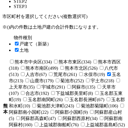
STEP2
STEP3
市区町村を選択してください(複数選択可)
※()内の件数は土地戸建の合計件数になります。
物件種別
戸建て（新築）
土地
熊本市中央区(334)
熊本市東区(334)
熊本市西区
(318)
熊本市南区(499)
熊本市北区(526)
八代市
(513)
人吉市(67)
荒尾市(261)
水俣市(19)
玉名
市(213)
山鹿市(179)
菊池市(252)
宇土市(218)
上天草市(35)
宇城市(291)
阿蘇市(135)
天草市
(107)
合志市(192)
下益城郡美里町(8)
玉名郡玉東
町(19)
玉名郡南関町(26)
玉名郡長洲町(67)
玉名郡
熊
和水町(10)
菊池郡大津町(243)
菊池郡菊陽町(106)
本
阿蘇郡南小国町(22)
阿蘇郡小国町(9)
阿蘇郡産山村
(5)
阿蘇郡高森町(47)
阿蘇郡西原村(34)
阿蘇郡南
阿蘇村(160)
上益城郡御船町(76)
上益城郡嘉島町(52)