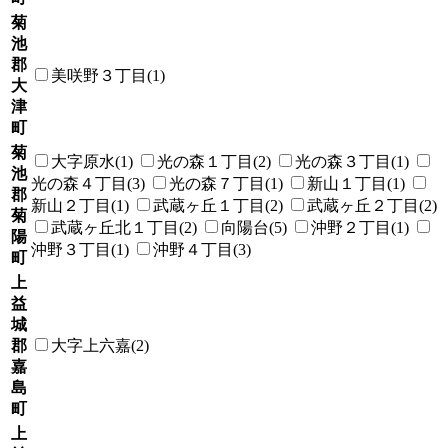
菊
池
郡
美咲野３丁目(1)
大
津
町
菊
大字原水(1)
光の森１丁目(2)
光の森３丁目(1)
池
光の森４丁目(3)
光の森７丁目(1)
新山１丁目(1)
郡
新山２丁目(1)
武蔵ヶ丘１丁目(2)
武蔵ヶ丘２丁目(2)
菊
武蔵ヶ丘北１丁目(2)
向陽台(5)
沖野２丁目(1)
陽
沖野３丁目(1)
沖野４丁目(3)
町
上
益
城
郡
大字上六嘉(2)
嘉
島
町
上