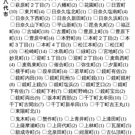
八
萩原町２丁目(7)
八幡町(2)
花園町(1)
日置町
代
(10)
東片町(4)
日奈久塩北町(1)
日奈久塩南町(4)
市
日奈久下西町(2)
日奈久新田町(1)
日奈久浜町(3)
日奈久山下町(2)
平山新町(3)
毘舎丸町(2)
福正
町(6)
古城町(18)
古麓町(3)
豊原上町(3)
豊原下
町(11)
豊原中町(4)
本野町(8)
本町２丁目(2)
本
町３丁目(1)
本町４丁目(3)
松江本町(2)
松江町
(10)
松崎町(14)
水島町(5)
緑町(2)
宮地町(5)
妙見町(1)
迎町１丁目(3)
迎町２丁目(4)
麦島西町
(4)
麦島東町(1)
催合町(1)
弥生町(2)
夕葉町(1)
横手町(4)
葭牟田町(4)
若草町(2)
鏡町有佐(2)
鏡町内田(10)
鏡町貝洲(5)
鏡町鏡(11)
鏡町鏡村
(8)
鏡町上鏡(5)
鏡町塩浜(2)
鏡町芝口(2)
鏡町
下有佐(7)
鏡町下村(7)
鏡町野崎(2)
鏡町宝出(2)
鏡町両出(9)
坂本町西部(2)
千丁町太牟田(10)
千丁町古閑出(7)
千丁町新牟田(15)
千丁町吉王丸(1)
東陽町北(1)
鬼木町(4)
蟹作町(1)
上青井町(1)
上漆田町(1)
上薩摩瀬町(3)
上田代町(2)
上林町(1)
瓦屋町(5)
願成寺町(5)
北泉田町(1)
紺屋町(1)
古仏頂町(1)