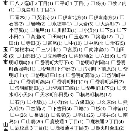
市
八ノ窪町２丁目(1)
平町１丁目(1)
袋(4)
牧ノ内
(1)
丸島町１丁目(1)
青木(1)
安楽寺(2)
伊倉北方(4)
伊倉南方(2)
石貫(2)
岩崎(2)
永徳寺(1)
大倉(5)
大浜町(7)
小野尻(1)
亀甲(1)
川部田(1)
小浜(4)
下(5)
下
小田(1)
高瀬(8)
田崎(1)
玉名(8)
築地(12)
月
田(1)
寺田(3)
富尾(1)
中(10)
中尾(4)
滑石(5)
玉
繁根木(4)
三ツ川(1)
宮原(1)
向津留(1)
山田
名
(6)
山部田(1)
立願寺(9)
両迫間(2)
六田(6)
岱
市
明町扇崎(6)
岱明町大野下(3)
岱明町古閑(4)
岱明
町西照寺(11)
岱明町下沖洲(2)
岱明町下前原(3)
岱
明町上(4)
岱明町庄山(5)
岱明町高道(5)
岱明町中
土(3)
岱明町鍋(4)
岱明町野口(10)
岱明町浜田(2)
岱明町開田(1)
岱明町三崎(1)
岱明町山下(3)
天
水町小天(8)
天水町部田見(3)
横島町横島(12)
石(7)
小坂(1)
小群(9)
方保田(6)
久原(9)
熊
入町(3)
古閑(2)
下吉田(4)
城(1)
杉(3)
津留(1)
中(26)
長坂(1)
名塚(5)
平山(25)
藤井(5)
南
島(2)
山鹿(20)
鹿校通１丁目(1)
鹿校通２丁目(4)
山
鹿校通３丁目(1)
鹿校通４丁目(5)
鹿央町合里(2)
鹿