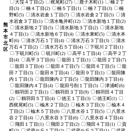
大窪４丁目(2)
梶尾町(27)
鹿子木町(1)
楠２丁
目(3)
楠４丁目(2)
楠５丁目(1)
楠７丁目(3)
楠
野町(5)
清水岩倉１丁目(7)
清水岩倉２丁目(5)
清
水岩倉３丁目(1)
清水亀井町(12)
清水新地１丁目(2)
熊
清水新地２丁目(5)
清水新地３丁目(2)
清水新地
本
４丁目(1)
清水新地６丁目(4)
清水東町(5)
清水本
市
町(6)
清水万石１丁目(4)
清水万石３丁目(3)
清水
北
万石４丁目(2)
清水万石５丁目(4)
下硯川２丁目(1)
区
下硯川町(5)
硯川町(2)
高平１丁目(4)
高平２丁
目(4)
高平３丁目(6)
龍田１丁目(1)
龍田２丁目(7)
龍田３丁目(4)
龍田４丁目(7)
龍田６丁目(5)
龍
田７丁目(3)
龍田８丁目(4)
龍田９丁目(1)
龍田陳
内１丁目(3)
龍田陳内２丁目(5)
龍田陳内３丁目(4)
龍田陳内４丁目(4)
龍田弓削１丁目(5)
津浦町(6)
鶴羽田２丁目(1)
鶴羽田３丁目(9)
鶴羽田４丁目
(2)
鶴羽田５丁目(4)
徳王１丁目(3)
徳王町(1)
西梶尾町(5)
楡木２丁目(2)
楡木３丁目(3)
楡木４
丁目(2)
楡木５丁目(8)
八景水谷１丁目(5)
八景水
谷２丁目(4)
八景水谷３丁目(6)
八景水谷４丁目(4)
飛田１丁目(1)
飛田２丁目(2)
飛田４丁目(1)
貢
町(2)
武蔵ケ丘１丁目(2)
武蔵ケ丘２丁目(1)
武蔵