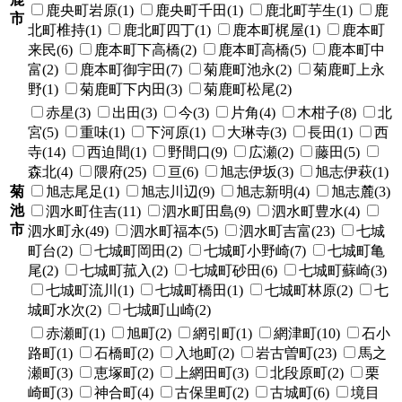
鹿央町岩原(1)
鹿央町千田(1)
鹿北町芋生(1)
鹿
市
北町椎持(1)
鹿北町四丁(1)
鹿本町梶屋(1)
鹿本町
来民(6)
鹿本町下高橋(2)
鹿本町高橋(5)
鹿本町中
富(2)
鹿本町御宇田(7)
菊鹿町池永(2)
菊鹿町上永
野(1)
菊鹿町下内田(3)
菊鹿町松尾(2)
赤星(3)
出田(3)
今(3)
片角(4)
木柑子(8)
北
宮(5)
重味(1)
下河原(1)
大琳寺(3)
長田(1)
西
寺(14)
西迫間(1)
野間口(9)
広瀬(2)
藤田(5)
森北(4)
隈府(25)
亘(6)
旭志伊坂(3)
旭志伊萩(1)
菊
旭志尾足(1)
旭志川辺(9)
旭志新明(4)
旭志麓(3)
池
泗水町住吉(11)
泗水町田島(9)
泗水町豊水(4)
市
泗水町永(49)
泗水町福本(5)
泗水町吉富(23)
七城
町台(2)
七城町岡田(2)
七城町小野崎(7)
七城町亀
尾(2)
七城町菰入(2)
七城町砂田(6)
七城町蘇崎(3)
七城町流川(1)
七城町橋田(1)
七城町林原(2)
七
城町水次(2)
七城町山崎(2)
赤瀬町(1)
旭町(2)
網引町(1)
網津町(10)
石小
路町(1)
石橋町(2)
入地町(2)
岩古曽町(23)
馬之
瀬町(3)
恵塚町(2)
上網田町(3)
北段原町(2)
栗
崎町(3)
神合町(4)
古保里町(2)
古城町(6)
境目