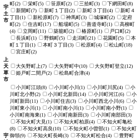
町(2)
栄町(5)
笹原町(2)
三拾町(3)
下網田町(8)
宇
新開町(7)
新町１丁目(2)
新町３丁目(4)
新町４
土
丁目(1)
新松原町(7)
神馬町(3)
城塚町(2)
定府
市
町(2)
住吉町(17)
船場町(5)
善道寺町(1)
高柳町
(4)
立岡町(11)
築籠町(2)
椿原町(1)
戸口町(2)
長浜町(1)
野鶴町(5)
走潟町(21)
花園町(5)
本
町１丁目(1)
本町３丁目(3)
松原町(4)
松山町(18)
宮庄町(2)
上
天
大矢野町上(7)
大矢野町中(10)
大矢野町登立(12)
草
姫戸町二間戸(2)
松島町合津(4)
市
小川町江頭(8)
小川町小川(1)
小川町川尻(4)
小
川町北小野(2)
小川町北新田(14)
小川町河江(6)
小
川町新田(11)
小川町住吉(3)
小川町西北小川(6)
小
川町東小川(1)
小川町南小川(1)
小川町南小野(1)
小川町南海東(1)
小川町南新田(3)
小川町南部田(3)
不知火町大見(1)
不知火町柏原(4)
不知火町亀松
(8)
不知火町高良(10)
不知火町小曽部(1)
不知火町
宇
御領(9)
不知火町長崎(3)
不知火町松合(4)
豊野町