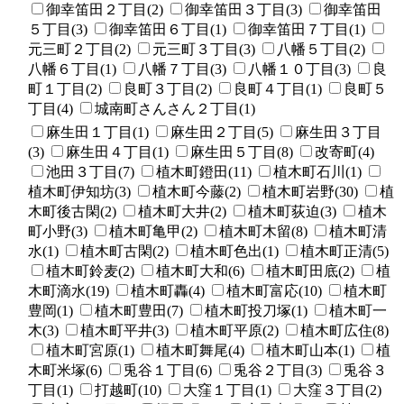
御幸笛田２丁目(2)
御幸笛田３丁目(3)
御幸笛田
５丁目(3)
御幸笛田６丁目(1)
御幸笛田７丁目(1)
元三町２丁目(2)
元三町３丁目(3)
八幡５丁目(2)
八幡６丁目(1)
八幡７丁目(3)
八幡１０丁目(3)
良
町１丁目(2)
良町３丁目(2)
良町４丁目(1)
良町５
丁目(4)
城南町さんさん２丁目(1)
麻生田１丁目(1)
麻生田２丁目(5)
麻生田３丁目
(3)
麻生田４丁目(1)
麻生田５丁目(8)
改寄町(4)
池田３丁目(7)
植木町鐙田(11)
植木町石川(1)
植木町伊知坊(3)
植木町今藤(2)
植木町岩野(30)
植
木町後古閑(2)
植木町大井(2)
植木町荻迫(3)
植木
町小野(3)
植木町亀甲(2)
植木町木留(8)
植木町清
水(1)
植木町古閑(2)
植木町色出(1)
植木町正清(5)
植木町鈴麦(2)
植木町大和(6)
植木町田底(2)
植
木町滴水(19)
植木町轟(4)
植木町富応(10)
植木町
豊岡(1)
植木町豊田(7)
植木町投刀塚(1)
植木町一
木(3)
植木町平井(3)
植木町平原(2)
植木町広住(8)
植木町宮原(1)
植木町舞尾(4)
植木町山本(1)
植
木町米塚(6)
兎谷１丁目(6)
兎谷２丁目(3)
兎谷３
丁目(1)
打越町(10)
大窪１丁目(1)
大窪３丁目(2)