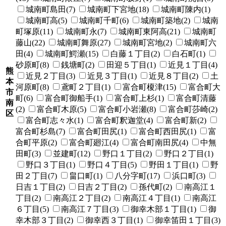
城南町島田(7)
城南町下宮地(18)
城南町陳内(1)
城南町高(5)
城南町千町(6)
城南町築地(2)
城南
町塚原(11)
城南町永(7)
城南町東阿高(21)
城南町
藤山(22)
城南町舞原(27)
城南町宮地(2)
城南町六
田(4)
城南町鰐瀬(15)
白藤１丁目(2)
白石町(1)
砂原町(8)
銭塘町(2)
田迎５丁目(1)
近見１丁目(4)
熊
近見２丁目(3)
近見３丁目(1)
近見８丁目(2)
土
本
河原町(8)
鳶町２丁目(1)
富合町榎津(15)
富合町大
市
町(6)
富合町御船手(1)
富合町上杉(1)
富合町清藤
南
(2)
富合町木原(5)
富合町小岩瀬(8)
富合町莎崎(2)
区
富合町志々水(1)
富合町釈迦堂(4)
富合町新(2)
富合町杉島(7)
富合町田尻(1)
富合町西田尻(1)
富
合町平原(2)
富合町廻江(4)
富合町南田尻(4)
中無
田町(3)
並建町(12)
野口１丁目(2)
野口２丁目(1)
野口３丁目(1)
野口４丁目(5)
野田１丁目(1)
野
田２丁目(7)
畠口町(1)
八分字町(17)
浜口町(3)
日吉１丁目(2)
日吉２丁目(2)
孫代町(2)
南高江１
丁目(2)
南高江２丁目(2)
南高江４丁目(1)
南高江
６丁目(5)
南高江７丁目(3)
御幸木部１丁目(1)
御
幸木部３丁目(2)
御幸西３丁目(1)
御幸笛田１丁目(3)