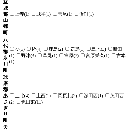
益
城
郡
上寺(1)
城平(1)
菅尾(1)
浜町(1)
山
都
町
八
代
今(5)
栫(4)
鹿島(2)
鹿野(1)
島地(3)
新田
郡
(1)
野津(3)
早尾(1)
宮原(7)
宮原栄久(1)
吉本
氷
(1)
川
町
球
磨
郡
あ
上北(4)
上西(1)
岡原北(2)
深田西(1)
免田西
さ
(2)
免田東(11)
ぎ
り
町
天