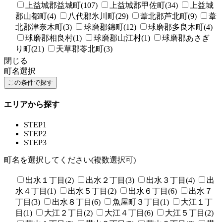
上益城郡益城町(107)
上益城郡甲佐町(34)
上益城
郡山都町(4)
八代郡氷川町(29)
葦北郡芦北町(9)
葦
北郡津奈木町(3)
球磨郡錦町(12)
球磨郡多良木町(4)
球磨郡相良村(1)
球磨郡山江村(1)
球磨郡あさぎ
り町(21)
天草郡苓北町(3)
閉じる
町名選択
エリアから探す
STEP1
STEP2
STEP3
町名を選択してください(複数選択可)
出水１丁目(2)
出水２丁目(3)
出水３丁目(4)
出
水４丁目(1)
出水５丁目(2)
出水６丁目(6)
出水７
丁目(3)
出水８丁目(6)
魚屋町３丁目(1)
大江１丁
目(1)
大江２丁目(2)
大江４丁目(6)
大江５丁目(2)