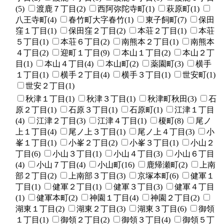
(5)
渡鹿７丁目(2)
西阿弥陀寺町(1)
萩原町(1)
八王寺町(4)
春竹町大字春竹(1)
東子飼町(7)
保田
窪１丁目(1)
保田窪２丁目(2)
本荘２丁目(1)
本荘
５丁目(1)
本荘６丁目(2)
南熊本２丁目(1)
南熊本
４丁目(2)
迎町１丁目(9)
本山１丁目(2)
本山２丁
目(1)
本山４丁目(4)
本山町(2)
薬園町(3)
横手
１丁目(1)
横手２丁目(4)
横手３丁目(1)
世安町(1)
世安２丁目(1)
秋津１丁目(1)
秋津３丁目(1)
秋津町秋田(3)
石
原２丁目(1)
石原３丁目(1)
石原町(1)
江津１丁目
(4)
江津２丁目(3)
江津４丁目(1)
榎町(8)
尾ノ
上１丁目(4)
尾ノ上３丁目(1)
尾ノ上４丁目(3)
小
峯１丁目(1)
小峯２丁目(2)
小峯３丁目(1)
小山２
丁目(6)
小山３丁目(1)
小山４丁目(3)
小山６丁目
(4)
小山７丁目(4)
小山町(16)
鹿帰瀬町(2)
上南
部２丁目(2)
上南部３丁目(3)
京塚本町(6)
健軍１
丁目(1)
健軍２丁目(1)
健軍３丁目(3)
健軍４丁目
(1)
健軍本町(2)
神園１丁目(4)
神園２丁目(2)
湖東１丁目(2)
湖東２丁目(3)
湖東３丁目(6)
御領
１丁目(1)
御領２丁目(2)
御領３丁目(4)
御領５丁