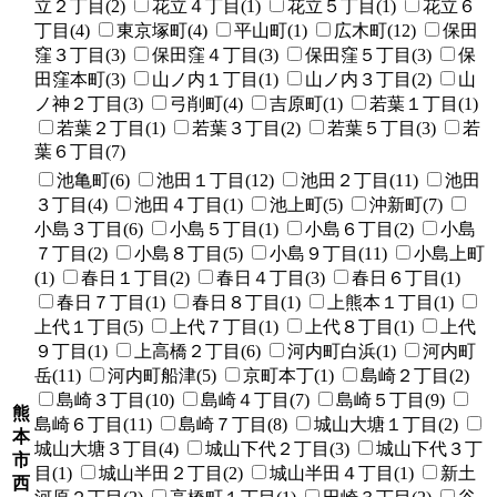
立２丁目(2)
花立４丁目(1)
花立５丁目(1)
花立６
丁目(4)
東京塚町(4)
平山町(1)
広木町(12)
保田
窪３丁目(3)
保田窪４丁目(3)
保田窪５丁目(3)
保
田窪本町(3)
山ノ内１丁目(1)
山ノ内３丁目(2)
山
ノ神２丁目(3)
弓削町(4)
吉原町(1)
若葉１丁目(1)
若葉２丁目(1)
若葉３丁目(2)
若葉５丁目(3)
若
葉６丁目(7)
池亀町(6)
池田１丁目(12)
池田２丁目(11)
池田
３丁目(4)
池田４丁目(1)
池上町(5)
沖新町(7)
小島３丁目(6)
小島５丁目(1)
小島６丁目(2)
小島
７丁目(2)
小島８丁目(5)
小島９丁目(11)
小島上町
(1)
春日１丁目(2)
春日４丁目(3)
春日６丁目(1)
春日７丁目(1)
春日８丁目(1)
上熊本１丁目(1)
上代１丁目(5)
上代７丁目(1)
上代８丁目(1)
上代
９丁目(1)
上高橋２丁目(6)
河内町白浜(1)
河内町
岳(11)
河内町船津(5)
京町本丁(1)
島崎２丁目(2)
島崎３丁目(10)
島崎４丁目(7)
島崎５丁目(9)
熊
島崎６丁目(11)
島崎７丁目(8)
城山大塘１丁目(2)
本
城山大塘３丁目(4)
城山下代２丁目(3)
城山下代３丁
市
目(1)
城山半田２丁目(2)
城山半田４丁目(1)
新土
西