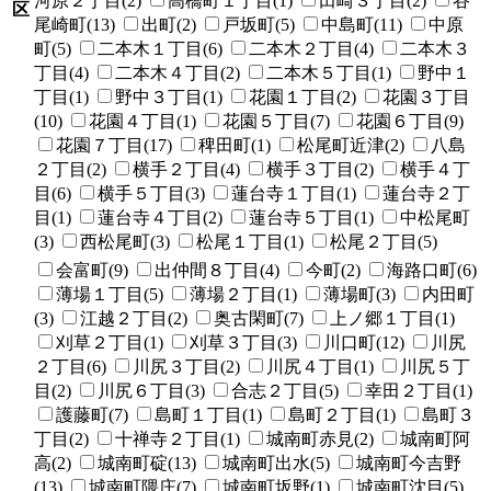
河原２丁目(2)
高橋町１丁目(1)
田崎３丁目(2)
谷
区
尾崎町(13)
出町(2)
戸坂町(5)
中島町(11)
中原
町(5)
二本木１丁目(6)
二本木２丁目(4)
二本木３
丁目(4)
二本木４丁目(2)
二本木５丁目(1)
野中１
丁目(1)
野中３丁目(1)
花園１丁目(2)
花園３丁目
(10)
花園４丁目(1)
花園５丁目(7)
花園６丁目(9)
花園７丁目(17)
稗田町(1)
松尾町近津(2)
八島
２丁目(2)
横手２丁目(4)
横手３丁目(2)
横手４丁
目(6)
横手５丁目(3)
蓮台寺１丁目(1)
蓮台寺２丁
目(1)
蓮台寺４丁目(2)
蓮台寺５丁目(1)
中松尾町
(3)
西松尾町(3)
松尾１丁目(1)
松尾２丁目(5)
会富町(9)
出仲間８丁目(4)
今町(2)
海路口町(6)
薄場１丁目(5)
薄場２丁目(1)
薄場町(3)
内田町
(3)
江越２丁目(2)
奥古閑町(7)
上ノ郷１丁目(1)
刈草２丁目(1)
刈草３丁目(3)
川口町(12)
川尻
２丁目(6)
川尻３丁目(2)
川尻４丁目(1)
川尻５丁
目(2)
川尻６丁目(3)
合志２丁目(5)
幸田２丁目(1)
護藤町(7)
島町１丁目(1)
島町２丁目(1)
島町３
丁目(2)
十禅寺２丁目(1)
城南町赤見(2)
城南町阿
高(2)
城南町碇(13)
城南町出水(5)
城南町今吉野
(13)
城南町隈庄(7)
城南町坂野(1)
城南町沈目(5)