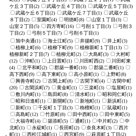
ケ丘３丁目(2)
武蔵ケ丘４丁目(3)
武蔵ケ丘５丁目(3)
武蔵ケ丘６丁目(2)
武蔵ケ丘７丁目(1)
武蔵ケ丘
８丁目(2)
室園町(4)
明徳町(8)
山室１丁目(3)
山室２丁目(5)
四方寄町(16)
弓削１丁目(3)
弓削３
丁目(2)
弓削５丁目(7)
弓削６丁目(1)
旭中央通(1)
海士江町(5)
井揚町(9)
井上町(3)
植柳上町(6)
植柳下町(9)
植柳新町１丁目(13)
植柳新町２丁目(7)
植柳元町(2)
大島町(3)
大村町
(12)
沖町(1)
上日置町(1)
川田町西(2)
川田町東
(4)
北平和町(2)
郡築一番町(10)
郡築二番町(1)
高下西町(9)
高下東町(3)
高小原町(1)
上野町(8)
興善寺町(2)
古閑上町(8)
古閑下町(4)
古閑中町
(20)
古閑浜町(7)
黄金町(1)
三楽町(3)
塩屋町(1)
敷川内町(1)
島田町(8)
清水町(1)
昭和同仁町(1)
昭和日進町(1)
新開町(3)
新地町(1)
新浜町(1)
新町(1)
千反町１丁目(3)
栴檀町(1)
鼠蔵町(1)
高島町(12)
竹原町(8)
田中西町(1)
田中東町(5)
大福寺町(4)
築添町(5)
通町(1)
中片町(2)
中
北町(1)
永碇町(1)
長田町(2)
奈良木町(3)
西片
町(1)
西松江城町(1)
西宮町(9)
萩原町１丁目(2)