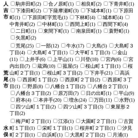
人
駒井田町(2)
合ノ原町(1)
相良町(2)
下青井町(1)
吉
下漆田町(2)
下薩摩瀬町(3)
下城本町(1)
下原田
市
町(1)
下原田町字荒毛(1)
下林町(4)
城本町(4)
中青井町(2)
中林町(1)
西間上町(1)
西間下町(4)
二日町(1)
東間下町(1)
南泉田町(1)
蓑野町(1)
矢黒町(2)
荒尾(25)
一部(12)
牛水(17)
大島(5)
大島町３
丁目(4)
大島町４丁目(1)
大平町１丁目(3)
金山
(11)
上井手(6)
上平山(1)
川登(18)
宮内(6)
宮
内出目(7)
蔵満(10)
菰屋(5)
桜山町１丁目(1)
桜
荒
山町２丁目(1)
桜山町３丁目(2)
下井手(21)
高浜
尾
(3)
西原町１丁目(2)
西原町２丁目(2)
西原町３丁
市
目(1)
野原(8)
八幡台１丁目(2)
八幡台２丁目(1)
八幡台３丁目(2)
原万田(7)
日の出町(1)
平山(9)
府本(4)
本井手(20)
増永(24)
万田(11)
水野(1)
四ツ山町１丁目(2)
四ツ山町３丁目(3)
東屋形２
丁目(2)
梅戸町２丁目(1)
江添(1)
大園町２丁目(1)
古賀
水
町１丁目(1)
栄町１丁目(1)
桜井町２丁目(1)
汐見
俣
町２丁目(1)
白浜町(1)
大黒町２丁目(2)
月浦(1)