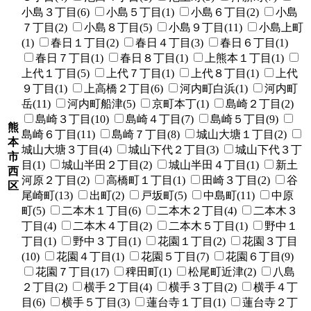
小島３丁目(6)
小島５丁目(1)
小島６丁目(2)
小島
７丁目(2)
小島８丁目(5)
小島９丁目(11)
小島上町
(1)
春日１丁目(2)
春日４丁目(3)
春日６丁目(1)
春日７丁目(1)
春日８丁目(1)
上熊本１丁目(1)
上代１丁目(5)
上代７丁目(1)
上代８丁目(1)
上代
９丁目(1)
上高橋２丁目(6)
河内町白浜(1)
河内町
岳(11)
河内町船津(5)
京町本丁(1)
島崎２丁目(2)
島崎３丁目(10)
島崎４丁目(7)
島崎５丁目(9)
熊
島崎６丁目(11)
島崎７丁目(8)
城山大塘１丁目(2)
本
城山大塘３丁目(4)
城山下代２丁目(3)
城山下代３丁
市
目(1)
城山半田２丁目(2)
城山半田４丁目(1)
新土
西
河原２丁目(2)
高橋町１丁目(1)
田崎３丁目(2)
谷
区
尾崎町(13)
出町(2)
戸坂町(5)
中島町(11)
中原
町(5)
二本木１丁目(6)
二本木２丁目(4)
二本木３
丁目(4)
二本木４丁目(2)
二本木５丁目(1)
野中１
丁目(1)
野中３丁目(1)
花園１丁目(2)
花園３丁目
(10)
花園４丁目(1)
花園５丁目(7)
花園６丁目(9)
花園７丁目(17)
稗田町(1)
松尾町近津(2)
八島
２丁目(2)
横手２丁目(4)
横手３丁目(2)
横手４丁
目(6)
横手５丁目(3)
蓮台寺１丁目(1)
蓮台寺２丁