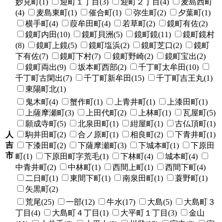
妙見町(1)
迎町１丁目(3)
迎町２丁目(4)
麦島西町
(4)
麦島東町(1)
催合町(1)
弥生町(2)
夕葉町(1)
横手町(4)
葭牟田町(4)
若草町(2)
鏡町有佐(2)
鏡町内田(10)
鏡町貝洲(5)
鏡町鏡(11)
鏡町鏡村
(8)
鏡町上鏡(5)
鏡町塩浜(2)
鏡町芝口(2)
鏡町
下有佐(7)
鏡町下村(7)
鏡町野崎(2)
鏡町宝出(2)
鏡町両出(9)
坂本町西部(2)
千丁町太牟田(10)
千丁町古閑出(7)
千丁町新牟田(15)
千丁町吉王丸(1)
東陽町北(1)
鬼木町(4)
蟹作町(1)
上青井町(1)
上漆田町(1)
上薩摩瀬町(3)
上田代町(2)
上林町(1)
瓦屋町(5)
願成寺町(5)
北泉田町(1)
紺屋町(1)
古仏頂町(1)
人
駒井田町(2)
合ノ原町(1)
相良町(2)
下青井町(1)
吉
下漆田町(2)
下薩摩瀬町(3)
下城本町(1)
下原田
市
町(1)
下原田町字荒毛(1)
下林町(4)
城本町(4)
中青井町(2)
中林町(1)
西間上町(1)
西間下町(4)
二日町(1)
東間下町(1)
南泉田町(1)
蓑野町(1)
矢黒町(2)
荒尾(25)
一部(12)
牛水(17)
大島(5)
大島町３
丁目(4)
大島町４丁目(1)
大平町１丁目(3)
金山