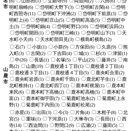
名
(6)
山部田(1)
立願寺(9)
両迫間(2)
六田(6)
岱
市
明町扇崎(6)
岱明町大野下(3)
岱明町古閑(4)
岱明
町西照寺(11)
岱明町下沖洲(2)
岱明町下前原(3)
岱
明町上(4)
岱明町庄山(5)
岱明町高道(5)
岱明町中
土(3)
岱明町鍋(4)
岱明町野口(10)
岱明町浜田(2)
岱明町開田(1)
岱明町三崎(1)
岱明町山下(3)
天
水町小天(8)
天水町部田見(3)
横島町横島(12)
石(7)
小坂(1)
小群(9)
方保田(6)
久原(9)
熊
入町(3)
古閑(2)
下吉田(4)
城(1)
杉(3)
津留(1)
中(26)
長坂(1)
名塚(5)
平山(25)
藤井(5)
南
島(2)
山鹿(19)
鹿校通１丁目(1)
鹿校通２丁目(4)
山
鹿校通３丁目(1)
鹿校通４丁目(5)
鹿央町合里(2)
鹿
鹿央町岩原(1)
鹿央町千田(1)
鹿北町芋生(1)
鹿
市
北町椎持(1)
鹿北町四丁(1)
鹿本町梶屋(1)
鹿本町
来民(6)
鹿本町下高橋(2)
鹿本町高橋(5)
鹿本町中
富(2)
鹿本町御宇田(7)
菊鹿町池永(2)
菊鹿町上永
野(1)
菊鹿町下内田(3)
菊鹿町松尾(2)
赤星(3)
出田(3)
今(3)
片角(4)
木柑子(8)
北
宮(5)
重味(1)
下河原(1)
大琳寺(3)
長田(1)
西
寺(14)
西迫間(1)
野間口(9)
広瀬(2)
藤田(5)