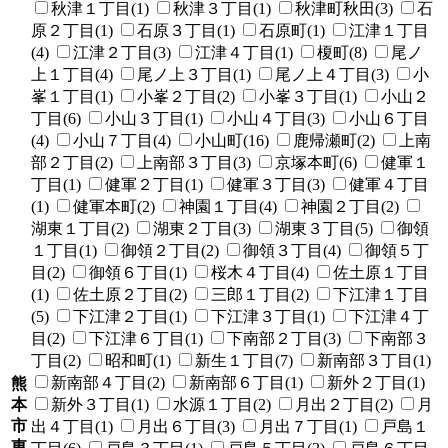
秋津１丁目(1)
秋津３丁目(1)
秋津町秋田(3)
石
原２丁目(1)
石原３丁目(1)
石原町(1)
江津１丁目
(4)
江津２丁目(3)
江津４丁目(1)
榎町(8)
尾ノ
上１丁目(4)
尾ノ上３丁目(1)
尾ノ上４丁目(3)
小
峯１丁目(1)
小峯２丁目(2)
小峯３丁目(1)
小山２
丁目(6)
小山３丁目(1)
小山４丁目(3)
小山６丁目
(4)
小山７丁目(4)
小山町(16)
鹿帰瀬町(2)
上南
部２丁目(2)
上南部３丁目(3)
京塚本町(6)
健軍１
丁目(1)
健軍２丁目(1)
健軍３丁目(3)
健軍４丁目
(1)
健軍本町(2)
神園１丁目(4)
神園２丁目(2)
湖東１丁目(2)
湖東２丁目(3)
湖東３丁目(5)
御領
１丁目(1)
御領２丁目(2)
御領３丁目(4)
御領５丁
目(2)
御領６丁目(1)
桜木４丁目(4)
佐土原１丁目
(1)
佐土原２丁目(2)
三郎１丁目(2)
下江津１丁目
(5)
下江津２丁目(1)
下江津３丁目(1)
下江津４丁
目(2)
下江津６丁目(1)
下南部２丁目(3)
下南部３
丁目(2)
昭和町(1)
新生１丁目(7)
新南部３丁目(1)
新南部４丁目(2)
新南部６丁目(1)
新外２丁目(1)
熊
本
新外３丁目(1)
水源１丁目(2)
月出２丁目(2)
月
市
出４丁目(1)
月出６丁目(3)
月出７丁目(1)
戸島１
東