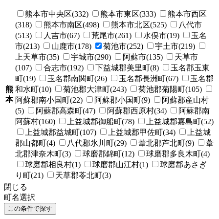
熊本市中央区(332)
熊本市東区(333)
熊本市西区
(318)
熊本市南区(498)
熊本市北区(525)
八代市
(513)
人吉市(67)
荒尾市(261)
水俣市(19)
玉名
市(213)
山鹿市(178)
菊池市(252)
宇土市(219)
上天草市(35)
宇城市(290)
阿蘇市(135)
天草市
(107)
合志市(192)
下益城郡美里町(8)
玉名郡玉東
町(19)
玉名郡南関町(26)
玉名郡長洲町(67)
玉名郡
熊
和水町(10)
菊池郡大津町(243)
菊池郡菊陽町(105)
本
阿蘇郡南小国町(22)
阿蘇郡小国町(9)
阿蘇郡産山村
(5)
阿蘇郡高森町(47)
阿蘇郡西原村(34)
阿蘇郡南
阿蘇村(160)
上益城郡御船町(78)
上益城郡嘉島町(52)
上益城郡益城町(107)
上益城郡甲佐町(34)
上益城
郡山都町(4)
八代郡氷川町(29)
葦北郡芦北町(9)
葦
北郡津奈木町(3)
球磨郡錦町(12)
球磨郡多良木町(4)
球磨郡相良村(1)
球磨郡山江村(1)
球磨郡あさぎ
り町(21)
天草郡苓北町(3)
閉じる
町名選択