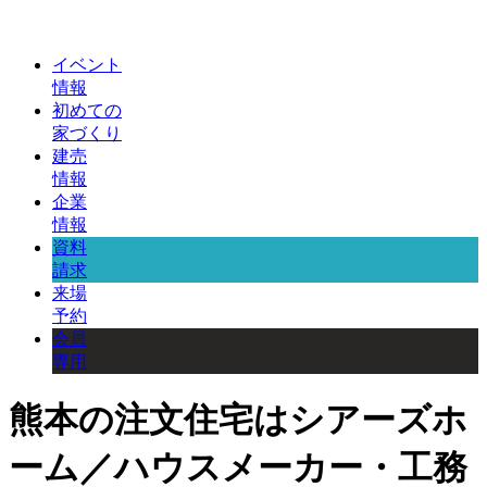
イベント
情報
初めての
家づくり
建売
情報
企業
情報
資料
請求
来場
予約
会員
専用
熊本の注文住宅はシアーズホ
ーム／ハウスメーカー・工務