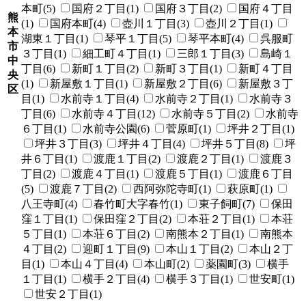
本町(5)
国府２丁目(1)
国府３丁目(2)
国府４丁目
熊
(1)
国府本町(4)
壺川１丁目(3)
壺川２丁目(1)
本
湖東１丁目(1)
琴平１丁目(5)
琴平本町(4)
呉服町
市
３丁目(1)
細工町４丁目(1)
三郎１丁目(3)
島崎１
中
丁目(6)
新町１丁目(2)
新町３丁目(1)
新町４丁目
央
(1)
新屋敷１丁目(1)
新屋敷２丁目(6)
新屋敷３丁
区
目(1)
水前寺１丁目(4)
水前寺２丁目(1)
水前寺３
丁目(6)
水前寺４丁目(12)
水前寺５丁目(2)
水前寺
６丁目(1)
水前寺公園(6)
菅原町(1)
坪井２丁目(1)
坪井３丁目(3)
坪井４丁目(4)
坪井５丁目(8)
坪
井６丁目(1)
渡鹿１丁目(2)
渡鹿２丁目(1)
渡鹿３
丁目(2)
渡鹿４丁目(1)
渡鹿５丁目(1)
渡鹿６丁目
(5)
渡鹿７丁目(2)
西阿弥陀寺町(1)
萩原町(1)
八王寺町(4)
春竹町大字春竹(1)
東子飼町(7)
保田
窪１丁目(1)
保田窪２丁目(2)
本荘２丁目(1)
本荘
５丁目(1)
本荘６丁目(2)
南熊本２丁目(1)
南熊本
４丁目(2)
迎町１丁目(9)
本山１丁目(2)
本山２丁
目(1)
本山４丁目(4)
本山町(2)
薬園町(3)
横手
１丁目(1)
横手２丁目(4)
横手３丁目(1)
世安町(1)
世安２丁目(1)