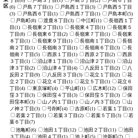
丁目(6)
戸島３丁目(1)
戸島５丁目(2)
戸島６丁目
区
(6)
戸島７丁目(1)
戸島西１丁目(3)
戸島西５丁目
(3)
戸島西６丁目(1)
戸島西７丁目(1)
戸島本町(5)
戸島町(8)
渡鹿８丁目(3)
中江町(1)
長嶺西１丁
目(1)
長嶺東２丁目(1)
長嶺東４丁目(1)
長嶺東５
丁目(8)
長嶺東６丁目(2)
長嶺東７丁目(1)
長嶺東
８丁目(1)
長嶺東９丁目(1)
長嶺南１丁目(2)
長嶺
南２丁目(1)
長嶺南３丁目(1)
長嶺南６丁目(3)
長
嶺南７丁目(5)
西原１丁目(1)
西原２丁目(2)
西原
３丁目(1)
沼山津１丁目(3)
沼山津２丁目(1)
沼山
津３丁目(2)
沼山津４丁目(4)
八反田１丁目(2)
八
反田２丁目(9)
八反田３丁目(3)
花立１丁目(2)
花
立２丁目(2)
花立４丁目(1)
花立５丁目(1)
花立６
丁目(4)
東京塚町(4)
平山町(1)
広木町(12)
保田
窪３丁目(3)
保田窪４丁目(3)
保田窪５丁目(3)
保
田窪本町(3)
山ノ内１丁目(1)
山ノ内３丁目(2)
山
ノ神２丁目(3)
弓削町(4)
吉原町(1)
若葉１丁目(1)
若葉２丁目(1)
若葉３丁目(2)
若葉５丁目(3)
若
葉６丁目(7)
池亀町(6)
池田１丁目(12)
池田２丁目(11)
池田
３丁目(4)
池田４丁目(1)
池上町(5)
沖新町(7)