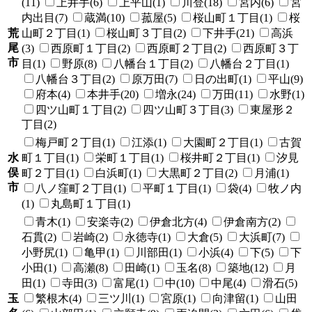
(11)
上井手(6)
上平山(1)
川登(18)
宮内(6)
宮
内出目(7)
蔵満(10)
菰屋(5)
桜山町１丁目(1)
桜
荒
山町２丁目(1)
桜山町３丁目(2)
下井手(21)
高浜
尾
(3)
西原町１丁目(2)
西原町２丁目(2)
西原町３丁
市
目(1)
野原(8)
八幡台１丁目(2)
八幡台２丁目(1)
八幡台３丁目(2)
原万田(7)
日の出町(1)
平山(9)
府本(4)
本井手(20)
増永(24)
万田(11)
水野(1)
四ツ山町１丁目(2)
四ツ山町３丁目(3)
東屋形２
丁目(2)
梅戸町２丁目(1)
江添(1)
大園町２丁目(1)
古賀
水
町１丁目(1)
栄町１丁目(1)
桜井町２丁目(1)
汐見
俣
町２丁目(1)
白浜町(1)
大黒町２丁目(2)
月浦(1)
市
八ノ窪町２丁目(1)
平町１丁目(1)
袋(4)
牧ノ内
(1)
丸島町１丁目(1)
青木(1)
安楽寺(2)
伊倉北方(4)
伊倉南方(2)
石貫(2)
岩崎(2)
永徳寺(1)
大倉(5)
大浜町(7)
小野尻(1)
亀甲(1)
川部田(1)
小浜(4)
下(5)
下
小田(1)
高瀬(8)
田崎(1)
玉名(8)
築地(12)
月
田(1)
寺田(3)
富尾(1)
中(10)
中尾(4)
滑石(5)
玉
繁根木(4)
三ツ川(1)
宮原(1)
向津留(1)
山田