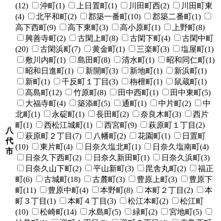
(12)
沖町(1)
上日置町(1)
川田町西(2)
川田町東
(4)
北平和町(2)
郡築一番町(10)
郡築二番町(1)
高下西町(9)
高下東町(3)
高小原町(1)
上野町(8)
興善寺町(2)
古閑上町(8)
古閑下町(4)
古閑中町
(20)
古閑浜町(7)
黄金町(1)
三楽町(3)
塩屋町(1)
敷川内町(1)
島田町(8)
清水町(1)
昭和同仁町(1)
昭和日進町(1)
新開町(3)
新地町(1)
新浜町(1)
新町(1)
千反町１丁目(3)
栴檀町(1)
鼠蔵町(1)
高島町(12)
竹原町(8)
田中西町(1)
田中東町(5)
大福寺町(4)
築添町(5)
通町(1)
中片町(2)
中
北町(1)
永碇町(1)
長田町(2)
奈良木町(3)
西片
町(1)
西松江城町(1)
西宮町(9)
萩原町１丁目(2)
八
萩原町２丁目(7)
八幡町(2)
花園町(1)
日置町
代
(10)
東片町(4)
日奈久塩北町(1)
日奈久塩南町(4)
市
日奈久下西町(2)
日奈久新田町(1)
日奈久浜町(3)
日奈久山下町(2)
平山新町(3)
毘舎丸町(2)
福正
町(6)
古城町(18)
古麓町(3)
豊原上町(3)
豊原下
町(11)
豊原中町(4)
本野町(8)
本町２丁目(2)
本
町３丁目(1)
本町４丁目(3)
松江本町(2)
松江町
(10)
松崎町(14)
水島町(5)
緑町(2)
宮地町(5)