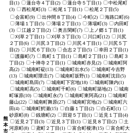
目(1)
蓮台寺４丁目(2)
蓮台寺５丁目(1)
中松尾町
(3)
西松尾町(3)
松尾１丁目(1)
松尾２丁目(5)
会富町(9)
出仲間８丁目(4)
今町(2)
海路口町(6)
薄場１丁目(5)
薄場２丁目(1)
薄場町(3)
内田町
(3)
江越２丁目(2)
奥古閑町(7)
上ノ郷１丁目(1)
刈草２丁目(1)
刈草３丁目(3)
川口町(12)
川尻
２丁目(6)
川尻３丁目(2)
川尻４丁目(1)
川尻５丁
目(2)
川尻６丁目(3)
合志２丁目(5)
幸田２丁目(1)
護藤町(7)
島町１丁目(1)
島町２丁目(1)
島町３
丁目(2)
十禅寺２丁目(1)
城南町赤見(2)
城南町阿
高(2)
城南町碇(13)
城南町出水(5)
城南町今吉野
(13)
城南町隈庄(7)
城南町坂野(1)
城南町沈目(5)
城南町島田(7)
城南町下宮地(18)
城南町陳内(1)
城南町高(5)
城南町千町(6)
城南町築地(2)
城南
町塚原(10)
城南町永(7)
城南町東阿高(21)
城南町
藤山(22)
城南町舞原(27)
城南町宮地(2)
城南町六
田(4)
城南町鰐瀬(15)
白藤１丁目(2)
白石町(1)
砂原町(8)
銭塘町(2)
田迎５丁目(1)
近見１丁目(4)
熊
近見２丁目(3)
近見３丁目(1)
近見８丁目(2)
土
本
河原町(8)
鳶町２丁目(1)
富合町榎津(15)
富合町大
市