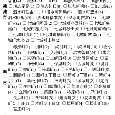
森北(4)
隈府(25)
亘(6)
旭志伊坂(3)
旭志伊萩(1)
菊
旭志尾足(1)
旭志川辺(9)
旭志新明(4)
旭志麓(3)
池
泗水町住吉(11)
泗水町田島(9)
泗水町豊水(4)
市
泗水町永(49)
泗水町福本(5)
泗水町吉富(23)
七城
町台(2)
七城町岡田(2)
七城町小野崎(7)
七城町亀
尾(2)
七城町菰入(2)
七城町砂田(6)
七城町蘇崎(3)
七城町流川(1)
七城町橋田(1)
七城町林原(2)
七
城町水次(2)
七城町山崎(2)
赤瀬町(1)
旭町(2)
網引町(1)
網津町(10)
石小
路町(1)
石橋町(2)
入地町(2)
岩古曽町(24)
馬之
瀬町(3)
恵塚町(2)
上網田町(3)
北段原町(2)
栗
崎町(3)
神合町(4)
古保里町(2)
古城町(6)
境目
町(2)
栄町(5)
笹原町(2)
三拾町(3)
下網田町(8)
宇
新開町(7)
新町１丁目(2)
新町３丁目(4)
新町４
土
丁目(1)
新松原町(7)
神馬町(3)
城塚町(2)
定府
市
町(2)
住吉町(17)
船場町(5)
善道寺町(1)
高柳町
(4)
立岡町(11)
築籠町(2)
椿原町(1)
戸口町(2)
長浜町(1)
野鶴町(5)
走潟町(21)
花園町(5)
本
町１丁目(1)
本町３丁目(3)
松原町(4)
松山町(18)
宮庄町(2)