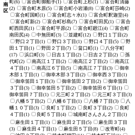
町(6)
富合町御船手(1)
富合町上杉(1)
富合町清藤
南
(2)
富合町木原(5)
富合町小岩瀬(8)
富合町莎崎(2)
区
富合町国町(1)
富合町志々水(1)
富合町釈迦堂(4)
富合町新(2)
富合町杉島(7)
富合町田尻(1)
富合
町西田尻(1)
富合町平原(2)
富合町廻江(4)
富合町
南田尻(4)
中無田町(3)
並建町(12)
野口１丁目(2)
野口２丁目(1)
野口３丁目(1)
野口４丁目(5)
野
田１丁目(1)
野田２丁目(7)
畠口町(1)
八分字町
(17)
浜口町(3)
日吉１丁目(2)
日吉２丁目(2)
孫
代町(2)
南高江１丁目(2)
南高江２丁目(2)
南高江
４丁目(1)
南高江６丁目(5)
南高江７丁目(3)
御幸
木部１丁目(1)
御幸木部３丁目(2)
御幸西３丁目(1)
御幸笛田１丁目(3)
御幸笛田２丁目(2)
御幸笛田
３丁目(3)
御幸笛田５丁目(2)
御幸笛田６丁目(1)
御幸笛田７丁目(1)
元三町２丁目(2)
元三町３丁目(3)
八幡５丁目(2)
八幡６丁目(1)
八幡７丁目(3)
八
幡１０丁目(3)
良町１丁目(2)
良町３丁目(2)
良町
４丁目(1)
良町５丁目(4)
城南町さんさん２丁目(1)
麻生田１丁目(1)
麻生田２丁目(5)
麻生田３丁目
(3)
麻生田４丁目(1)
麻生田５丁目(8)
改寄町(4)