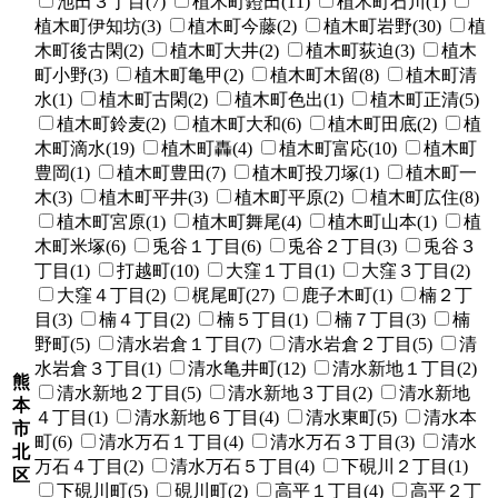
池田３丁目(7)
植木町鐙田(11)
植木町石川(1)
植木町伊知坊(3)
植木町今藤(2)
植木町岩野(30)
植
木町後古閑(2)
植木町大井(2)
植木町荻迫(3)
植木
町小野(3)
植木町亀甲(2)
植木町木留(8)
植木町清
水(1)
植木町古閑(2)
植木町色出(1)
植木町正清(5)
植木町鈴麦(2)
植木町大和(6)
植木町田底(2)
植
木町滴水(19)
植木町轟(4)
植木町富応(10)
植木町
豊岡(1)
植木町豊田(7)
植木町投刀塚(1)
植木町一
木(3)
植木町平井(3)
植木町平原(2)
植木町広住(8)
植木町宮原(1)
植木町舞尾(4)
植木町山本(1)
植
木町米塚(6)
兎谷１丁目(6)
兎谷２丁目(3)
兎谷３
丁目(1)
打越町(10)
大窪１丁目(1)
大窪３丁目(2)
大窪４丁目(2)
梶尾町(27)
鹿子木町(1)
楠２丁
目(3)
楠４丁目(2)
楠５丁目(1)
楠７丁目(3)
楠
野町(5)
清水岩倉１丁目(7)
清水岩倉２丁目(5)
清
水岩倉３丁目(1)
清水亀井町(12)
清水新地１丁目(2)
熊
清水新地２丁目(5)
清水新地３丁目(2)
清水新地
本
４丁目(1)
清水新地６丁目(4)
清水東町(5)
清水本
市
町(6)
清水万石１丁目(4)
清水万石３丁目(3)
清水
北
万石４丁目(2)
清水万石５丁目(4)
下硯川２丁目(1)
区
下硯川町(5)
硯川町(2)
高平１丁目(4)
高平２丁