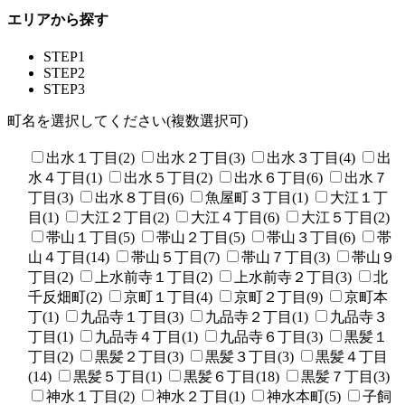
エリアから探す
STEP1
STEP2
STEP3
町名を選択してください(複数選択可)
出水１丁目(2)
出水２丁目(3)
出水３丁目(4)
出
水４丁目(1)
出水５丁目(2)
出水６丁目(6)
出水７
丁目(3)
出水８丁目(6)
魚屋町３丁目(1)
大江１丁
目(1)
大江２丁目(2)
大江４丁目(6)
大江５丁目(2)
帯山１丁目(5)
帯山２丁目(5)
帯山３丁目(6)
帯
山４丁目(14)
帯山５丁目(7)
帯山７丁目(3)
帯山９
丁目(2)
上水前寺１丁目(2)
上水前寺２丁目(3)
北
千反畑町(2)
京町１丁目(4)
京町２丁目(9)
京町本
丁(1)
九品寺１丁目(3)
九品寺２丁目(1)
九品寺３
丁目(1)
九品寺４丁目(1)
九品寺６丁目(3)
黒髪１
丁目(2)
黒髪２丁目(3)
黒髪３丁目(3)
黒髪４丁目
(14)
黒髪５丁目(1)
黒髪６丁目(18)
黒髪７丁目(3)
神水１丁目(2)
神水２丁目(1)
神水本町(5)
子飼