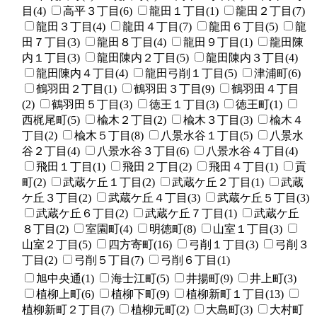
目(4)
高平３丁目(6)
龍田１丁目(1)
龍田２丁目(7)
龍田３丁目(4)
龍田４丁目(7)
龍田６丁目(5)
龍
田７丁目(3)
龍田８丁目(4)
龍田９丁目(1)
龍田陳
内１丁目(3)
龍田陳内２丁目(5)
龍田陳内３丁目(4)
龍田陳内４丁目(4)
龍田弓削１丁目(5)
津浦町(6)
鶴羽田２丁目(1)
鶴羽田３丁目(9)
鶴羽田４丁目
(2)
鶴羽田５丁目(3)
徳王１丁目(3)
徳王町(1)
西梶尾町(5)
楡木２丁目(2)
楡木３丁目(3)
楡木４
丁目(2)
楡木５丁目(8)
八景水谷１丁目(5)
八景水
谷２丁目(4)
八景水谷３丁目(6)
八景水谷４丁目(4)
飛田１丁目(1)
飛田２丁目(2)
飛田４丁目(1)
貢
町(2)
武蔵ケ丘１丁目(2)
武蔵ケ丘２丁目(1)
武蔵
ケ丘３丁目(2)
武蔵ケ丘４丁目(3)
武蔵ケ丘５丁目(3)
武蔵ケ丘６丁目(2)
武蔵ケ丘７丁目(1)
武蔵ケ丘
８丁目(2)
室園町(4)
明徳町(8)
山室１丁目(3)
山室２丁目(5)
四方寄町(16)
弓削１丁目(3)
弓削３
丁目(2)
弓削５丁目(7)
弓削６丁目(1)
旭中央通(1)
海士江町(5)
井揚町(9)
井上町(3)
植柳上町(6)
植柳下町(9)
植柳新町１丁目(13)
植柳新町２丁目(7)
植柳元町(2)
大島町(3)
大村町