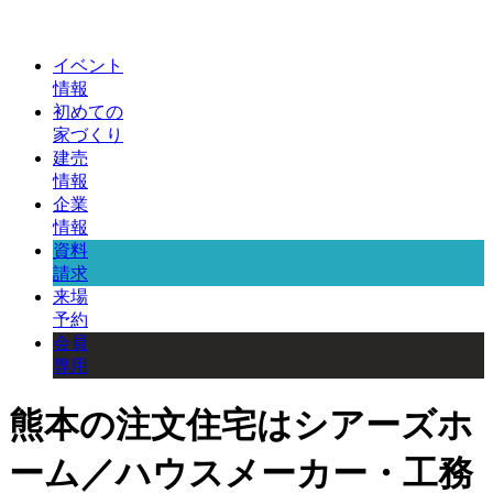
イベント
情報
初めての
家づくり
建売
情報
企業
情報
資料
請求
来場
予約
会員
専用
熊本の注文住宅はシアーズホ
ーム／ハウスメーカー・工務