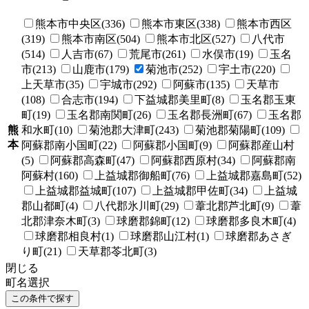
熊本市中央区(336)
熊本市東区(338)
熊本市西区
(319)
熊本市南区(504)
熊本市北区(527)
八代市
(514)
人吉市(67)
荒尾市(261)
水俣市(19)
玉名
市(213)
山鹿市(179)
菊池市(252)
宇土市(220)
上天草市(35)
宇城市(292)
阿蘇市(135)
天草市
(108)
合志市(194)
下益城郡美里町(8)
玉名郡玉東
町(19)
玉名郡南関町(26)
玉名郡長洲町(67)
玉名郡
熊
和水町(10)
菊池郡大津町(243)
菊池郡菊陽町(109)
本
阿蘇郡南小国町(22)
阿蘇郡小国町(9)
阿蘇郡産山村
(5)
阿蘇郡高森町(47)
阿蘇郡西原村(34)
阿蘇郡南
阿蘇村(160)
上益城郡御船町(76)
上益城郡嘉島町(52)
上益城郡益城町(107)
上益城郡甲佐町(34)
上益城
郡山都町(4)
八代郡氷川町(29)
葦北郡芦北町(9)
葦
北郡津奈木町(3)
球磨郡錦町(12)
球磨郡多良木町(4)
球磨郡相良村(1)
球磨郡山江村(1)
球磨郡あさぎ
り町(21)
天草郡苓北町(3)
閉じる
町名選択