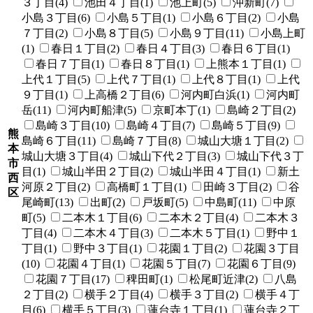
３丁目(4)
池田４丁目(1)
池上町(5)
沖新町(7)
小島３丁目(6)
小島５丁目(1)
小島６丁目(2)
小島
７丁目(2)
小島８丁目(5)
小島９丁目(11)
小島上町
(1)
春日１丁目(2)
春日４丁目(3)
春日６丁目(1)
春日７丁目(1)
春日８丁目(1)
上熊本１丁目(1)
上代１丁目(5)
上代７丁目(1)
上代８丁目(1)
上代
９丁目(1)
上高橋２丁目(6)
河内町白浜(1)
河内町
岳(11)
河内町船津(5)
京町本丁(1)
島崎２丁目(2)
島崎３丁目(10)
島崎４丁目(7)
島崎５丁目(9)
熊
島崎６丁目(11)
島崎７丁目(8)
城山大塘１丁目(2)
本
城山大塘３丁目(4)
城山下代２丁目(3)
城山下代３丁
市
目(1)
城山半田２丁目(2)
城山半田４丁目(1)
新土
西
河原２丁目(2)
高橋町１丁目(1)
田崎３丁目(2)
谷
区
尾崎町(13)
出町(2)
戸坂町(5)
中島町(11)
中原
町(5)
二本木１丁目(6)
二本木２丁目(4)
二本木３
丁目(4)
二本木４丁目(3)
二本木５丁目(1)
野中１
丁目(1)
野中３丁目(1)
花園１丁目(2)
花園３丁目
(10)
花園４丁目(1)
花園５丁目(7)
花園６丁目(9)
花園７丁目(17)
稗田町(1)
松尾町近津(2)
八島
２丁目(2)
横手２丁目(4)
横手３丁目(2)
横手４丁
目(6)
横手５丁目(3)
蓮台寺１丁目(1)
蓮台寺２丁