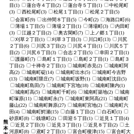
目(1)
蓮台寺４丁目(2)
蓮台寺５丁目(1)
中松尾町
(3)
西松尾町(3)
松尾１丁目(1)
松尾２丁目(5)
会富町(9)
出仲間８丁目(5)
今町(2)
海路口町(6)
薄場１丁目(5)
薄場２丁目(1)
薄場町(3)
内田町
(3)
江越２丁目(2)
奥古閑町(7)
上ノ郷１丁目(1)
刈草２丁目(1)
刈草３丁目(3)
川口町(13)
川尻
２丁目(6)
川尻３丁目(2)
川尻４丁目(1)
川尻５丁
目(2)
川尻６丁目(3)
合志２丁目(5)
幸田２丁目(1)
護藤町(7)
島町１丁目(1)
島町２丁目(1)
島町３
丁目(2)
十禅寺２丁目(1)
城南町赤見(2)
城南町阿
高(2)
城南町碇(14)
城南町出水(5)
城南町今吉野
(13)
城南町隈庄(7)
城南町坂野(1)
城南町沈目(5)
城南町島田(7)
城南町下宮地(18)
城南町陳内(1)
城南町高(5)
城南町千町(6)
城南町築地(2)
城南
町塚原(11)
城南町永(7)
城南町東阿高(21)
城南町
藤山(22)
城南町舞原(27)
城南町宮地(2)
城南町六
田(4)
城南町鰐瀬(15)
白藤１丁目(2)
白石町(1)
砂原町(8)
銭塘町(2)
田迎５丁目(1)
近見１丁目(4)
熊
近見２丁目(3)
近見３丁目(1)
近見８丁目(2)
土
本
河原町(8)
鳶町２丁目(1)
富合町榎津(15)
富合町大