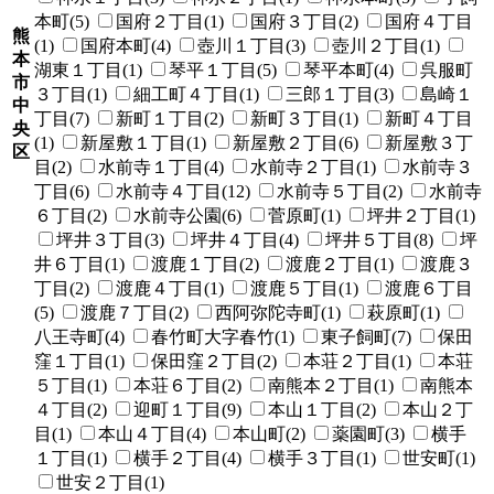
本町(5)
国府２丁目(1)
国府３丁目(2)
国府４丁目
熊
(1)
国府本町(4)
壺川１丁目(3)
壺川２丁目(1)
本
湖東１丁目(1)
琴平１丁目(5)
琴平本町(4)
呉服町
市
３丁目(1)
細工町４丁目(1)
三郎１丁目(3)
島崎１
中
丁目(7)
新町１丁目(2)
新町３丁目(1)
新町４丁目
央
(1)
新屋敷１丁目(1)
新屋敷２丁目(6)
新屋敷３丁
区
目(2)
水前寺１丁目(4)
水前寺２丁目(1)
水前寺３
丁目(6)
水前寺４丁目(12)
水前寺５丁目(2)
水前寺
６丁目(2)
水前寺公園(6)
菅原町(1)
坪井２丁目(1)
坪井３丁目(3)
坪井４丁目(4)
坪井５丁目(8)
坪
井６丁目(1)
渡鹿１丁目(2)
渡鹿２丁目(1)
渡鹿３
丁目(2)
渡鹿４丁目(1)
渡鹿５丁目(1)
渡鹿６丁目
(5)
渡鹿７丁目(2)
西阿弥陀寺町(1)
萩原町(1)
八王寺町(4)
春竹町大字春竹(1)
東子飼町(7)
保田
窪１丁目(1)
保田窪２丁目(2)
本荘２丁目(1)
本荘
５丁目(1)
本荘６丁目(2)
南熊本２丁目(1)
南熊本
４丁目(2)
迎町１丁目(9)
本山１丁目(2)
本山２丁
目(1)
本山４丁目(4)
本山町(2)
薬園町(3)
横手
１丁目(1)
横手２丁目(4)
横手３丁目(1)
世安町(1)
世安２丁目(1)