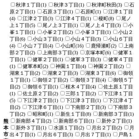
秋津１丁目(1)
秋津３丁目(1)
秋津町秋田(3)
石
原２丁目(1)
石原３丁目(1)
石原町(1)
江津１丁目
(4)
江津２丁目(3)
江津４丁目(1)
榎町(8)
尾ノ
上１丁目(5)
尾ノ上３丁目(1)
尾ノ上４丁目(3)
小
峯１丁目(1)
小峯２丁目(2)
小峯３丁目(1)
小山２
丁目(6)
小山３丁目(1)
小山４丁目(3)
小山６丁目
(4)
小山７丁目(4)
小山町(16)
鹿帰瀬町(2)
上南
部２丁目(2)
上南部３丁目(3)
京塚本町(6)
健軍１
丁目(1)
健軍２丁目(1)
健軍３丁目(3)
健軍４丁目
(1)
健軍本町(2)
神園１丁目(4)
神園２丁目(2)
湖東１丁目(2)
湖東２丁目(3)
湖東３丁目(6)
御領
１丁目(1)
御領２丁目(2)
御領３丁目(4)
御領５丁
目(2)
御領６丁目(1)
桜木４丁目(4)
佐土原１丁目
(1)
佐土原２丁目(2)
三郎１丁目(2)
下江津１丁目
(5)
下江津２丁目(1)
下江津３丁目(1)
下江津４丁
目(2)
下江津６丁目(1)
下南部２丁目(3)
下南部３
丁目(2)
昭和町(1)
新生１丁目(8)
新南部３丁目(1)
新南部４丁目(2)
新南部６丁目(1)
新外２丁目(1)
熊
本
新外３丁目(1)
水源１丁目(2)
月出２丁目(2)
月
市
出４丁目(1)
月出６丁目(3)
月出７丁目(1)
戸島１