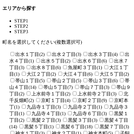
エリアから探す
STEP1
STEP2
STEP3
町名を選択してください(複数選択可)
出水１丁目(2)
出水２丁目(3)
出水３丁目(4)
出
水４丁目(1)
出水５丁目(2)
出水６丁目(6)
出水７
丁目(3)
出水８丁目(6)
魚屋町３丁目(1)
大江１丁
目(1)
大江２丁目(2)
大江４丁目(6)
大江５丁目(2)
帯山１丁目(5)
帯山２丁目(5)
帯山３丁目(6)
帯
山４丁目(14)
帯山５丁目(7)
帯山７丁目(3)
帯山９
丁目(2)
上水前寺１丁目(2)
上水前寺２丁目(3)
北
千反畑町(2)
京町１丁目(4)
京町２丁目(9)
京町本
丁(1)
九品寺１丁目(3)
九品寺２丁目(1)
九品寺３
丁目(1)
九品寺４丁目(1)
九品寺６丁目(3)
黒髪１
丁目(2)
黒髪２丁目(3)
黒髪３丁目(3)
黒髪４丁目
(14)
黒髪５丁目(1)
黒髪６丁目(18)
黒髪７丁目(3)
神水１丁目(3)
神水２丁目(1)
神水本町(5)
子飼