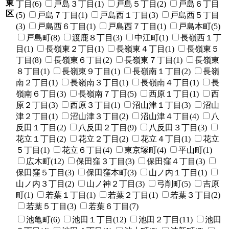
東
丁目(6)
戸島３丁目(1)
戸島５丁目(2)
戸島６丁目
区
(5)
戸島７丁目(1)
戸島西１丁目(3)
戸島西５丁目
(3)
戸島西６丁目(1)
戸島西７丁目(1)
戸島本町(5)
戸島町(8)
渡鹿８丁目(3)
中江町(1)
長嶺西１丁
目(1)
長嶺東２丁目(1)
長嶺東４丁目(1)
長嶺東５
丁目(8)
長嶺東６丁目(2)
長嶺東７丁目(1)
長嶺東
８丁目(1)
長嶺東９丁目(1)
長嶺南１丁目(2)
長嶺
南２丁目(1)
長嶺南３丁目(1)
長嶺南４丁目(1)
長
嶺南６丁目(3)
長嶺南７丁目(5)
西原１丁目(1)
西
原２丁目(3)
西原３丁目(1)
沼山津１丁目(3)
沼山
津２丁目(1)
沼山津３丁目(2)
沼山津４丁目(4)
八
反田１丁目(2)
八反田２丁目(9)
八反田３丁目(3)
花立１丁目(2)
花立２丁目(2)
花立４丁目(1)
花立
５丁目(1)
花立６丁目(4)
東京塚町(4)
平山町(1)
広木町(12)
保田窪３丁目(3)
保田窪４丁目(3)
保田窪５丁目(3)
保田窪本町(3)
山ノ内１丁目(1)
山ノ内３丁目(2)
山ノ神２丁目(3)
弓削町(5)
吉原
町(1)
若葉１丁目(1)
若葉２丁目(1)
若葉３丁目(2)
若葉５丁目(3)
若葉６丁目(7)
池亀町(6)
池田１丁目(12)
池田２丁目(11)
池田