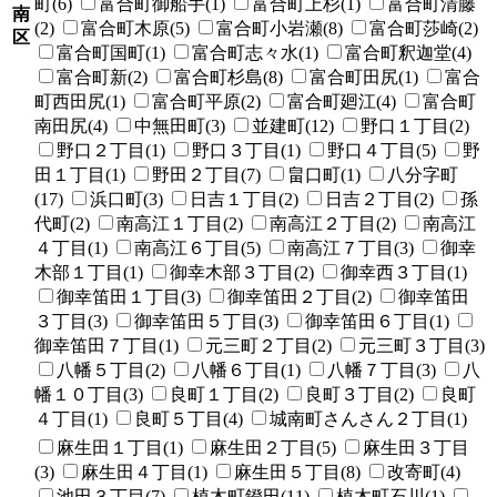
町(6)
富合町御船手(1)
富合町上杉(1)
富合町清藤
南
(2)
富合町木原(5)
富合町小岩瀬(8)
富合町莎崎(2)
区
富合町国町(1)
富合町志々水(1)
富合町釈迦堂(4)
富合町新(2)
富合町杉島(8)
富合町田尻(1)
富合
町西田尻(1)
富合町平原(2)
富合町廻江(4)
富合町
南田尻(4)
中無田町(3)
並建町(12)
野口１丁目(2)
野口２丁目(1)
野口３丁目(1)
野口４丁目(5)
野
田１丁目(1)
野田２丁目(7)
畠口町(1)
八分字町
(17)
浜口町(3)
日吉１丁目(2)
日吉２丁目(2)
孫
代町(2)
南高江１丁目(2)
南高江２丁目(2)
南高江
４丁目(1)
南高江６丁目(5)
南高江７丁目(3)
御幸
木部１丁目(1)
御幸木部３丁目(2)
御幸西３丁目(1)
御幸笛田１丁目(3)
御幸笛田２丁目(2)
御幸笛田
３丁目(3)
御幸笛田５丁目(3)
御幸笛田６丁目(1)
御幸笛田７丁目(1)
元三町２丁目(2)
元三町３丁目(3)
八幡５丁目(2)
八幡６丁目(1)
八幡７丁目(3)
八
幡１０丁目(3)
良町１丁目(2)
良町３丁目(2)
良町
４丁目(1)
良町５丁目(4)
城南町さんさん２丁目(1)
麻生田１丁目(1)
麻生田２丁目(5)
麻生田３丁目
(3)
麻生田４丁目(1)
麻生田５丁目(8)
改寄町(4)
池田３丁目(7)
植木町鐙田(11)
植木町石川(1)