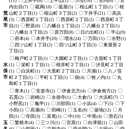
(11)
上井手(6)
上平山(1)
川登(18)
宮内(6)
宮
内出目(7)
蔵満(10)
菰屋(5)
桜山町１丁目(1)
桜
荒
山町２丁目(1)
桜山町３丁目(2)
下井手(21)
高浜
尾
(3)
西原町１丁目(2)
西原町２丁目(2)
西原町３丁
市
目(1)
野原(8)
八幡台１丁目(2)
八幡台２丁目(1)
八幡台３丁目(2)
原万田(8)
日の出町(1)
平山(9)
府本(4)
本井手(20)
増永(24)
万田(11)
水野(1)
四ツ山町１丁目(2)
四ツ山町３丁目(3)
東屋形２
丁目(2)
梅戸町２丁目(1)
大園町２丁目(1)
古賀町１丁目
水
(1)
栄町１丁目(1)
桜井町２丁目(1)
汐見町２丁目
俣
(1)
白浜町(1)
大黒町２丁目(2)
月浦(1)
八ノ窪
市
町２丁目(1)
平町１丁目(1)
袋(4)
牧ノ内(1)
丸
島町１丁目(1)
青木(1)
安楽寺(2)
伊倉北方(4)
伊倉南方(2)
石貫(2)
岩崎(2)
永徳寺(1)
大倉(5)
大浜町(7)
小野尻(1)
亀甲(1)
川部田(1)
小浜(4)
下(5)
下
小田(1)
高瀬(8)
田崎(1)
玉名(8)
築地(12)
月
田(1)
寺田(3)
富尾(1)
中(10)
中尾(4)
滑石(5)
玉
繁根木(4)
三ツ川(1)
宮原(1)
向津留(1)
山田
名
(6)
山部田(1)
立願寺(9)
両迫間(2)
六田(6)
岱