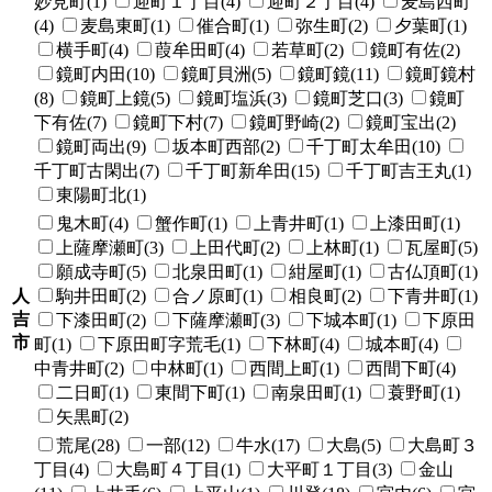
妙見町(1)
迎町１丁目(4)
迎町２丁目(4)
麦島西町
(4)
麦島東町(1)
催合町(1)
弥生町(2)
夕葉町(1)
横手町(4)
葭牟田町(4)
若草町(2)
鏡町有佐(2)
鏡町内田(10)
鏡町貝洲(5)
鏡町鏡(11)
鏡町鏡村
(8)
鏡町上鏡(5)
鏡町塩浜(3)
鏡町芝口(3)
鏡町
下有佐(7)
鏡町下村(7)
鏡町野崎(2)
鏡町宝出(2)
鏡町両出(9)
坂本町西部(2)
千丁町太牟田(10)
千丁町古閑出(7)
千丁町新牟田(15)
千丁町吉王丸(1)
東陽町北(1)
鬼木町(4)
蟹作町(1)
上青井町(1)
上漆田町(1)
上薩摩瀬町(3)
上田代町(2)
上林町(1)
瓦屋町(5)
願成寺町(5)
北泉田町(1)
紺屋町(1)
古仏頂町(1)
人
駒井田町(2)
合ノ原町(1)
相良町(2)
下青井町(1)
吉
下漆田町(2)
下薩摩瀬町(3)
下城本町(1)
下原田
市
町(1)
下原田町字荒毛(1)
下林町(4)
城本町(4)
中青井町(2)
中林町(1)
西間上町(1)
西間下町(4)
二日町(1)
東間下町(1)
南泉田町(1)
蓑野町(1)
矢黒町(2)
荒尾(28)
一部(12)
牛水(17)
大島(5)
大島町３
丁目(4)
大島町４丁目(1)
大平町１丁目(3)
金山