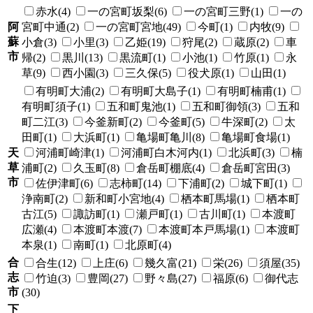
赤水(4)
一の宮町坂梨(6)
一の宮町三野(1)
一の
阿
宮町中通(2)
一の宮町宮地(49)
今町(1)
内牧(9)
蘇
小倉(3)
小里(3)
乙姫(19)
狩尾(2)
蔵原(2)
車
市
帰(2)
黒川(13)
黒流町(1)
小池(1)
竹原(1)
永
草(9)
西小園(3)
三久保(5)
役犬原(1)
山田(1)
有明町大浦(2)
有明町大島子(1)
有明町楠甫(1)
有明町須子(1)
五和町鬼池(1)
五和町御領(3)
五和
町二江(3)
今釜新町(2)
今釜町(5)
牛深町(2)
太
田町(1)
大浜町(1)
亀場町亀川(8)
亀場町食場(1)
天
河浦町崎津(1)
河浦町白木河内(1)
北浜町(3)
楠
草
浦町(2)
久玉町(8)
倉岳町棚底(4)
倉岳町宮田(3)
市
佐伊津町(6)
志柿町(14)
下浦町(2)
城下町(1)
浄南町(2)
新和町小宮地(4)
栖本町馬場(1)
栖本町
古江(5)
諏訪町(1)
瀬戸町(1)
古川町(1)
本渡町
広瀬(4)
本渡町本渡(7)
本渡町本戸馬場(1)
本渡町
本泉(1)
南町(1)
北原町(4)
合
合生(12)
上庄(6)
幾久富(21)
栄(26)
須屋(35)
志
竹迫(3)
豊岡(27)
野々島(27)
福原(6)
御代志
市
(30)
下