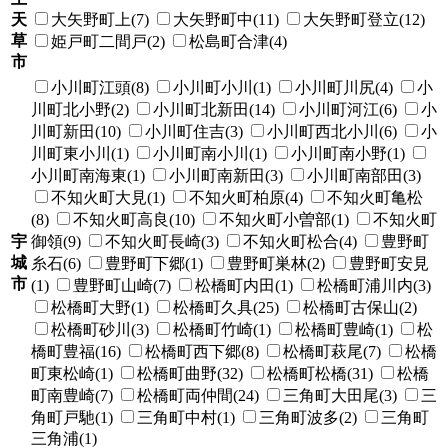
天
大矢野町上(7)
大矢野町中(11)
大矢野町登立(12)
草
姫戸町二間戸(2)
松島町合津(4)
市
小川町江頭(8)
小川町小川(1)
小川町川尻(4)
小
川町北小野(2)
小川町北新田(14)
小川町河江(6)
小
川町新田(10)
小川町住吉(3)
小川町西北小川(6)
小
川町東小川(1)
小川町南小川(1)
小川町南小野(1)
小川町南海東(1)
小川町南新田(3)
小川町南部田(3)
不知火町大見(1)
不知火町柏原(4)
不知火町亀松
(8)
不知火町高良(10)
不知火町小曽部(1)
不知火町
宇
御領(9)
不知火町長崎(3)
不知火町松合(4)
豊野町
城
糸石(6)
豊野町下郷(1)
豊野町巣林(2)
豊野町安見
市
(1)
豊野町山崎(7)
松橋町内田(1)
松橋町浦川内(3)
松橋町大野(1)
松橋町久具(25)
松橋町古保山(2)
松橋町砂川(3)
松橋町竹崎(1)
松橋町豊崎(1)
松
橋町豊福(16)
松橋町西下郷(8)
松橋町萩尾(7)
松橋
町東松崎(1)
松橋町曲野(32)
松橋町松橋(31)
松橋
町南豊崎(7)
松橋町両仲間(24)
三角町大田尾(3)
三
角町戸馳(1)
三角町中村(1)
三角町波多(2)
三角町
三角浦(1)