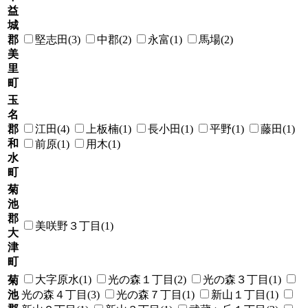
益
城
郡
堅志田(3)
中郡(2)
永富(1)
馬場(2)
美
里
町
玉
名
郡
江田(4)
上板楠(1)
長小田(1)
平野(1)
藤田(1)
和
前原(1)
用木(1)
水
町
菊
池
郡
美咲野３丁目(1)
大
津
町
大字原水(1)
光の森１丁目(2)
光の森３丁目(1)
菊
池
光の森４丁目(3)
光の森７丁目(1)
新山１丁目(1)