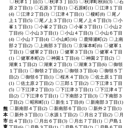
秋津１丁目(1)
秋津３丁目(1)
秋津町秋田(3)
石
原２丁目(1)
石原３丁目(1)
石原町(1)
江津１丁目
(4)
江津２丁目(3)
江津４丁目(1)
榎町(8)
尾ノ
上１丁目(5)
尾ノ上３丁目(1)
尾ノ上４丁目(3)
小
峯１丁目(1)
小峯２丁目(2)
小峯３丁目(1)
小山２
丁目(6)
小山３丁目(1)
小山４丁目(3)
小山６丁目
(4)
小山７丁目(4)
小山町(16)
鹿帰瀬町(2)
上南
部２丁目(2)
上南部３丁目(3)
京塚本町(6)
健軍１
丁目(1)
健軍２丁目(1)
健軍３丁目(3)
健軍４丁目
(1)
健軍本町(2)
神園１丁目(4)
神園２丁目(2)
湖東１丁目(2)
湖東２丁目(3)
湖東３丁目(6)
御領
１丁目(1)
御領２丁目(2)
御領３丁目(4)
御領５丁
目(2)
御領６丁目(1)
桜木４丁目(3)
佐土原１丁目
(1)
佐土原２丁目(2)
三郎１丁目(2)
下江津１丁目
(5)
下江津２丁目(1)
下江津３丁目(1)
下江津４丁
目(2)
下江津６丁目(1)
下南部２丁目(3)
下南部３
丁目(2)
昭和町(1)
新生１丁目(8)
新南部３丁目(1)
新南部４丁目(2)
新南部６丁目(1)
新外２丁目(1)
熊
本
新外３丁目(1)
水源１丁目(2)
月出２丁目(2)
月
市
出４丁目(1)
月出６丁目(3)
月出７丁目(1)
戸島１
東
丁目(6)
戸島３丁目(1)
戸島５丁目(2)
戸島６丁目