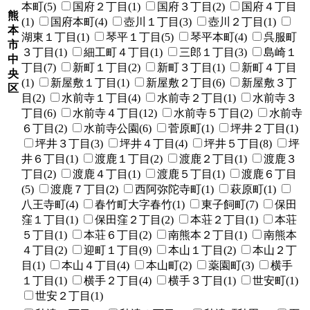
本町(5)
国府２丁目(1)
国府３丁目(2)
国府４丁目
熊
(1)
国府本町(4)
壺川１丁目(3)
壺川２丁目(1)
本
湖東１丁目(1)
琴平１丁目(5)
琴平本町(4)
呉服町
市
３丁目(1)
細工町４丁目(1)
三郎１丁目(3)
島崎１
中
丁目(7)
新町１丁目(2)
新町３丁目(1)
新町４丁目
央
(1)
新屋敷１丁目(1)
新屋敷２丁目(6)
新屋敷３丁
区
目(2)
水前寺１丁目(4)
水前寺２丁目(1)
水前寺３
丁目(6)
水前寺４丁目(12)
水前寺５丁目(2)
水前寺
６丁目(2)
水前寺公園(6)
菅原町(1)
坪井２丁目(1)
坪井３丁目(3)
坪井４丁目(4)
坪井５丁目(8)
坪
井６丁目(1)
渡鹿１丁目(2)
渡鹿２丁目(1)
渡鹿３
丁目(2)
渡鹿４丁目(1)
渡鹿５丁目(1)
渡鹿６丁目
(5)
渡鹿７丁目(2)
西阿弥陀寺町(1)
萩原町(1)
八王寺町(4)
春竹町大字春竹(1)
東子飼町(7)
保田
窪１丁目(1)
保田窪２丁目(2)
本荘２丁目(1)
本荘
５丁目(1)
本荘６丁目(2)
南熊本２丁目(1)
南熊本
４丁目(2)
迎町１丁目(9)
本山１丁目(2)
本山２丁
目(1)
本山４丁目(4)
本山町(2)
薬園町(3)
横手
１丁目(1)
横手２丁目(4)
横手３丁目(1)
世安町(1)
世安２丁目(1)