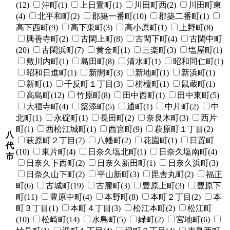
(12)
沖町(1)
上日置町(1)
川田町西(2)
川田町東
(4)
北平和町(2)
郡築一番町(10)
郡築二番町(1)
高下西町(9)
高下東町(3)
高小原町(1)
上野町(8)
興善寺町(2)
古閑上町(8)
古閑下町(4)
古閑中町
(20)
古閑浜町(7)
黄金町(1)
三楽町(3)
塩屋町(1)
敷川内町(1)
島田町(8)
清水町(1)
昭和同仁町(1)
昭和日進町(1)
新開町(3)
新地町(1)
新浜町(1)
新町(1)
千反町１丁目(3)
栴檀町(1)
鼠蔵町(1)
高島町(12)
竹原町(8)
田中西町(1)
田中東町(5)
大福寺町(4)
築添町(5)
通町(1)
中片町(2)
中
北町(1)
永碇町(1)
長田町(2)
奈良木町(3)
西片
町(1)
西松江城町(1)
西宮町(9)
萩原町１丁目(2)
八
萩原町２丁目(7)
八幡町(2)
花園町(1)
日置町
代
(10)
東片町(4)
日奈久塩北町(1)
日奈久塩南町(4)
市
日奈久下西町(2)
日奈久新田町(1)
日奈久浜町(3)
日奈久山下町(2)
平山新町(3)
毘舎丸町(2)
福正
町(6)
古城町(19)
古麓町(3)
豊原上町(3)
豊原下
町(11)
豊原中町(4)
本野町(8)
本町２丁目(2)
本
町３丁目(1)
本町４丁目(3)
松江本町(2)
松江町
(10)
松崎町(14)
水島町(5)
緑町(2)
宮地町(6)