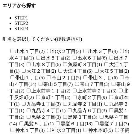
エリアから探す
STEP1
STEP2
STEP3
町名を選択してください(複数選択可)
出水１丁目(2)
出水２丁目(3)
出水３丁目(4)
出
水４丁目(1)
出水５丁目(2)
出水６丁目(6)
出水７
丁目(3)
出水８丁目(6)
魚屋町３丁目(1)
大江１丁
目(1)
大江２丁目(2)
大江４丁目(6)
大江５丁目(2)
帯山１丁目(5)
帯山２丁目(5)
帯山３丁目(6)
帯
山４丁目(14)
帯山５丁目(7)
帯山７丁目(3)
帯山９
丁目(2)
上水前寺１丁目(2)
上水前寺２丁目(3)
北
千反畑町(2)
京町１丁目(4)
京町２丁目(9)
京町本
丁(1)
九品寺１丁目(3)
九品寺２丁目(1)
九品寺３
丁目(1)
九品寺４丁目(1)
九品寺６丁目(3)
黒髪１
丁目(2)
黒髪２丁目(3)
黒髪３丁目(3)
黒髪４丁目
(14)
黒髪５丁目(1)
黒髪６丁目(18)
黒髪７丁目(3)
神水１丁目(3)
神水２丁目(1)
神水本町(5)
子飼