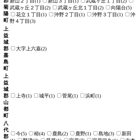
郡
新山２丁目(1)
新山３丁目(1)
武蔵ヶ丘１丁目(2)
菊
武蔵ヶ丘２丁目(2)
武蔵ヶ丘北１丁目(2)
向陽台(5)
陽
花立１丁目(1)
沖野２丁目(1)
沖野３丁目(1)
沖
町
野４丁目(3)
上
益
城
郡
大字上六嘉(2)
嘉
島
町
上
益
城
郡
上寺(1)
城平(1)
菅尾(1)
浜町(1)
山
都
町
八
代
今(5)
栫(4)
鹿島(2)
鹿野(1)
島地(3)
新田
郡