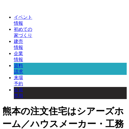
イベント
情報
初めての
家づくり
建売
情報
企業
情報
資料
請求
来場
予約
会員
専用
熊本の注文住宅はシアーズホ
ーム／ハウスメーカー・工務