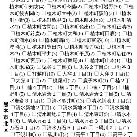
植木町伊知坊(4)
植木町今藤(2)
植木町岩野(30)
植
木町後古閑(2)
植木町大井(2)
植木町荻迫(3)
植木
町小野(3)
植木町亀甲(2)
植木町木留(8)
植木町清
水(1)
植木町古閑(2)
植木町色出(1)
植木町正清(5)
植木町鈴麦(2)
植木町大和(6)
植木町田底(2)
植
木町滴水(19)
植木町轟(4)
植木町富応(10)
植木町
豊岡(1)
植木町豊田(7)
植木町投刀塚(1)
植木町一
木(3)
植木町平井(3)
植木町平原(2)
植木町広住(8)
植木町宮原(1)
植木町舞尾(4)
植木町山本(1)
植
木町米塚(6)
兎谷１丁目(6)
兎谷２丁目(3)
兎谷３
丁目(1)
打越町(10)
大窪１丁目(1)
大窪３丁目(1)
大窪４丁目(2)
梶尾町(27)
鹿子木町(1)
楠２丁
目(3)
楠４丁目(2)
楠５丁目(1)
楠７丁目(3)
楠
野町(5)
清水岩倉１丁目(7)
清水岩倉２丁目(5)
清
水岩倉３丁目(1)
清水亀井町(13)
清水新地１丁目(2)
熊
清水新地２丁目(5)
清水新地３丁目(2)
清水新地
本
４丁目(1)
清水新地６丁目(4)
清水東町(5)
清水本
市
町(6)
清水万石１丁目(4)
清水万石３丁目(3)
清水
北
万石４丁目(2)
清水万石５丁目(4)
下硯川２丁目(1)
区
下硯川町(5)
硯川町(2)
高平１丁目(4)
高平２丁