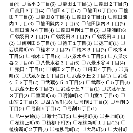
目(4)
高平３丁目(6)
龍田１丁目(1)
龍田２丁目(7)
龍田３丁目(4)
龍田４丁目(7)
龍田６丁目(5)
龍
田７丁目(3)
龍田８丁目(4)
龍田９丁目(1)
龍田陳
内１丁目(3)
龍田陳内２丁目(5)
龍田陳内３丁目(5)
龍田陳内４丁目(4)
龍田弓削１丁目(5)
津浦町(6)
鶴羽田２丁目(1)
鶴羽田３丁目(9)
鶴羽田４丁目
(2)
鶴羽田５丁目(4)
徳王１丁目(3)
徳王町(1)
西梶尾町(5)
楡木２丁目(2)
楡木３丁目(3)
楡木４
丁目(2)
楡木５丁目(6)
八景水谷１丁目(5)
八景水
谷２丁目(4)
八景水谷３丁目(6)
八景水谷４丁目(4)
飛田１丁目(1)
飛田２丁目(2)
飛田４丁目(1)
貢
町(3)
武蔵ケ丘１丁目(2)
武蔵ケ丘２丁目(1)
武蔵
ケ丘３丁目(2)
武蔵ケ丘４丁目(3)
武蔵ケ丘５丁目(3)
武蔵ケ丘６丁目(2)
武蔵ケ丘７丁目(1)
武蔵ケ丘
８丁目(2)
室園町(4)
明徳町(8)
山室１丁目(3)
山室２丁目(5)
四方寄町(16)
弓削１丁目(3)
弓削３
丁目(2)
弓削５丁目(7)
弓削６丁目(1)
旭中央通(1)
海士江町(5)
井揚町(9)
井上町(3)
植柳上町(6)
植柳下町(9)
植柳新町１丁目(13)
植柳新町２丁目(7)
植柳元町(2)
大島町(3)
大村町