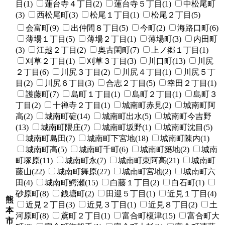
目(1)
蓮台寺４丁目(2)
蓮台寺５丁目(1)
中松尾町
(3)
西松尾町(3)
松尾１丁目(1)
松尾２丁目(5)
会富町(9)
出仲間８丁目(5)
今町(2)
海路口町(6)
薄場１丁目(5)
薄場２丁目(1)
薄場町(3)
内田町
(3)
江越２丁目(2)
奥古閑町(7)
上ノ郷１丁目(1)
刈草２丁目(1)
刈草３丁目(3)
川口町(13)
川尻
２丁目(6)
川尻３丁目(2)
川尻４丁目(1)
川尻５丁
目(2)
川尻６丁目(3)
合志２丁目(5)
幸田２丁目(1)
護藤町(7)
島町１丁目(1)
島町２丁目(1)
島町３
丁目(2)
十禅寺２丁目(1)
城南町赤見(2)
城南町阿
高(2)
城南町碇(14)
城南町出水(5)
城南町今吉野
(13)
城南町隈庄(7)
城南町坂野(1)
城南町沈目(5)
城南町島田(7)
城南町下宮地(18)
城南町陳内(1)
城南町高(5)
城南町千町(6)
城南町築地(2)
城南
町塚原(11)
城南町永(7)
城南町東阿高(21)
城南町
藤山(22)
城南町舞原(27)
城南町宮地(2)
城南町六
田(4)
城南町鰐瀬(15)
白藤１丁目(2)
白石町(1)
砂原町(8)
銭塘町(2)
田迎５丁目(1)
近見１丁目(4)
熊
近見２丁目(3)
近見３丁目(1)
近見８丁目(2)
土
本
河原町(8)
鳶町２丁目(1)
富合町榎津(15)
富合町大
市