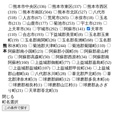
熊本市中央区(336)
熊本市東区(337)
熊本市西区
(319)
熊本市南区(504)
熊本市北区(527)
八代市
(518)
人吉市(67)
荒尾市(265)
水俣市(18)
玉名
市(213)
山鹿市(177)
菊池市(253)
宇土市(219)
上天草市(36)
宇城市(292)
阿蘇市(141)
天草市
(110)
合志市(193)
下益城郡美里町(8)
玉名郡玉東
町(19)
玉名郡南関町(26)
玉名郡長洲町(68)
玉名郡
熊
和水町(10)
菊池郡大津町(244)
菊池郡菊陽町(110)
本
阿蘇郡南小国町(23)
阿蘇郡小国町(9)
阿蘇郡産山村
(5)
阿蘇郡高森町(50)
阿蘇郡西原村(34)
阿蘇郡南
阿蘇村(160)
上益城郡御船町(77)
上益城郡嘉島町(52)
上益城郡益城町(107)
上益城郡甲佐町(34)
上益城
郡山都町(4)
八代郡氷川町(28)
葦北郡芦北町(9)
葦
北郡津奈木町(3)
球磨郡錦町(12)
球磨郡多良木町(4)
球磨郡相良村(1)
球磨郡山江村(1)
球磨郡あさぎ
り町(21)
天草郡苓北町(3)
閉じる
町名選択