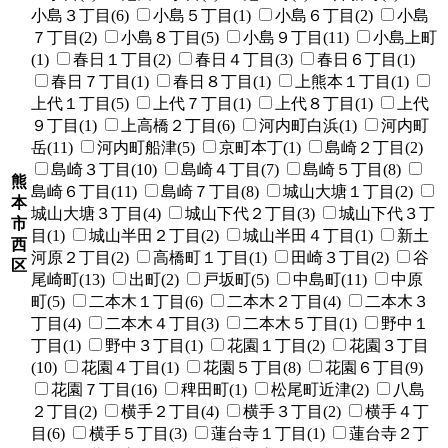
小島３丁目(6)
小島５丁目(1)
小島６丁目(2)
小島
７丁目(2)
小島８丁目(5)
小島９丁目(11)
小島上町
(1)
春日１丁目(2)
春日４丁目(3)
春日６丁目(1)
春日７丁目(1)
春日８丁目(1)
上熊本１丁目(1)
上代１丁目(5)
上代７丁目(1)
上代８丁目(1)
上代
９丁目(1)
上高橋２丁目(6)
河内町白浜(1)
河内町
岳(11)
河内町船津(5)
京町本丁(1)
島崎２丁目(2)
島崎３丁目(10)
島崎４丁目(7)
島崎５丁目(8)
熊
島崎６丁目(11)
島崎７丁目(8)
城山大塘１丁目(2)
本
城山大塘３丁目(4)
城山下代２丁目(3)
城山下代３丁
市
目(1)
城山半田２丁目(2)
城山半田４丁目(1)
新土
西
河原２丁目(2)
高橋町１丁目(1)
田崎３丁目(2)
谷
区
尾崎町(13)
出町(2)
戸坂町(5)
中島町(11)
中原
町(5)
二本木１丁目(6)
二本木２丁目(4)
二本木３
丁目(4)
二本木４丁目(3)
二本木５丁目(1)
野中１
丁目(1)
野中３丁目(1)
花園１丁目(2)
花園３丁目
(10)
花園４丁目(1)
花園５丁目(8)
花園６丁目(9)
花園７丁目(16)
稗田町(1)
松尾町近津(2)
八島
２丁目(2)
横手２丁目(4)
横手３丁目(2)
横手４丁
目(6)
横手５丁目(3)
蓮台寺１丁目(1)
蓮台寺２丁