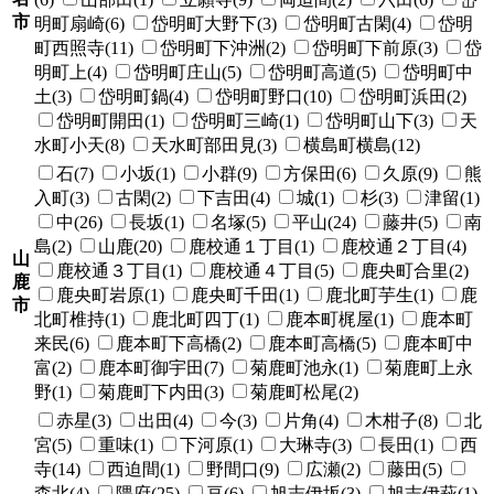
市
明町扇崎(6)
岱明町大野下(3)
岱明町古閑(4)
岱明
町西照寺(11)
岱明町下沖洲(2)
岱明町下前原(3)
岱
明町上(4)
岱明町庄山(5)
岱明町高道(5)
岱明町中
土(3)
岱明町鍋(4)
岱明町野口(10)
岱明町浜田(2)
岱明町開田(1)
岱明町三崎(1)
岱明町山下(3)
天
水町小天(8)
天水町部田見(3)
横島町横島(12)
石(7)
小坂(1)
小群(9)
方保田(6)
久原(9)
熊
入町(3)
古閑(2)
下吉田(4)
城(1)
杉(3)
津留(1)
中(26)
長坂(1)
名塚(5)
平山(24)
藤井(5)
南
島(2)
山鹿(20)
鹿校通１丁目(1)
鹿校通２丁目(4)
山
鹿校通３丁目(1)
鹿校通４丁目(5)
鹿央町合里(2)
鹿
鹿央町岩原(1)
鹿央町千田(1)
鹿北町芋生(1)
鹿
市
北町椎持(1)
鹿北町四丁(1)
鹿本町梶屋(1)
鹿本町
来民(6)
鹿本町下高橋(2)
鹿本町高橋(5)
鹿本町中
富(2)
鹿本町御宇田(7)
菊鹿町池永(1)
菊鹿町上永
野(1)
菊鹿町下内田(3)
菊鹿町松尾(2)
赤星(3)
出田(4)
今(3)
片角(4)
木柑子(8)
北
宮(5)
重味(1)
下河原(1)
大琳寺(3)
長田(1)
西
寺(14)
西迫間(1)
野間口(9)
広瀬(2)
藤田(5)
森北(4)
隈府(25)
亘(6)
旭志伊坂(3)
旭志伊萩(1)