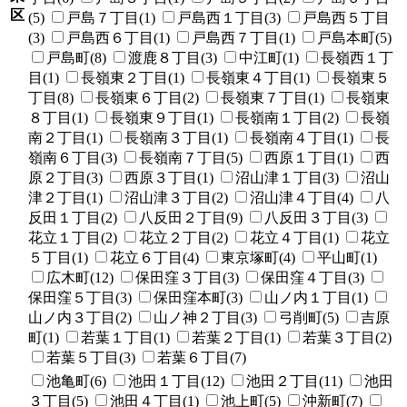
区
(5)
戸島７丁目(1)
戸島西１丁目(3)
戸島西５丁目
(3)
戸島西６丁目(1)
戸島西７丁目(1)
戸島本町(5)
戸島町(8)
渡鹿８丁目(3)
中江町(1)
長嶺西１丁
目(1)
長嶺東２丁目(1)
長嶺東４丁目(1)
長嶺東５
丁目(8)
長嶺東６丁目(2)
長嶺東７丁目(1)
長嶺東
８丁目(1)
長嶺東９丁目(1)
長嶺南１丁目(2)
長嶺
南２丁目(1)
長嶺南３丁目(1)
長嶺南４丁目(1)
長
嶺南６丁目(3)
長嶺南７丁目(5)
西原１丁目(1)
西
原２丁目(3)
西原３丁目(1)
沼山津１丁目(3)
沼山
津２丁目(1)
沼山津３丁目(2)
沼山津４丁目(4)
八
反田１丁目(2)
八反田２丁目(9)
八反田３丁目(3)
花立１丁目(2)
花立２丁目(2)
花立４丁目(1)
花立
５丁目(1)
花立６丁目(4)
東京塚町(4)
平山町(1)
広木町(12)
保田窪３丁目(3)
保田窪４丁目(3)
保田窪５丁目(3)
保田窪本町(3)
山ノ内１丁目(1)
山ノ内３丁目(2)
山ノ神２丁目(3)
弓削町(5)
吉原
町(1)
若葉１丁目(1)
若葉２丁目(1)
若葉３丁目(2)
若葉５丁目(3)
若葉６丁目(7)
池亀町(6)
池田１丁目(12)
池田２丁目(11)
池田
３丁目(5)
池田４丁目(1)
池上町(5)
沖新町(7)