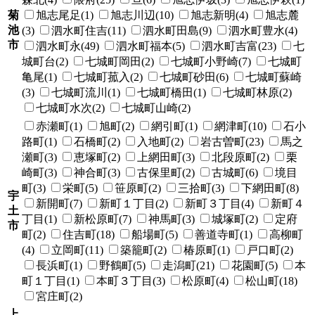
菊
旭志尾足(1)
旭志川辺(10)
旭志新明(4)
旭志麓
池
(3)
泗水町住吉(11)
泗水町田島(9)
泗水町豊水(4)
市
泗水町永(49)
泗水町福本(5)
泗水町吉富(23)
七
城町台(2)
七城町岡田(2)
七城町小野崎(7)
七城町
亀尾(1)
七城町菰入(2)
七城町砂田(6)
七城町蘇崎
(3)
七城町流川(1)
七城町橋田(1)
七城町林原(2)
七城町水次(2)
七城町山崎(2)
赤瀬町(1)
旭町(2)
網引町(1)
網津町(10)
石小
路町(1)
石橋町(2)
入地町(2)
岩古曽町(23)
馬之
瀬町(3)
恵塚町(2)
上網田町(3)
北段原町(2)
栗
崎町(3)
神合町(3)
古保里町(2)
古城町(6)
境目
町(3)
栄町(5)
笹原町(2)
三拾町(3)
下網田町(8)
宇
新開町(7)
新町１丁目(2)
新町３丁目(4)
新町４
土
丁目(1)
新松原町(7)
神馬町(3)
城塚町(2)
定府
市
町(2)
住吉町(18)
船場町(5)
善道寺町(1)
高柳町
(4)
立岡町(11)
築籠町(2)
椿原町(1)
戸口町(2)
長浜町(1)
野鶴町(5)
走潟町(21)
花園町(5)
本
町１丁目(1)
本町３丁目(3)
松原町(4)
松山町(18)
宮庄町(2)
上