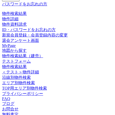
パスワードをお忘れの方
物件検索結果
物件詳細
物件資料請求
ID・パスワードをお忘れの方
新規会員登録・会員登録内容の変更
退会アンケート画面
MyPage
地図から探す
物件検索結果（建売）
テストフォーム
物件検索結果
＜テスト＞物件詳細
沿線別物件検索
エリア別物件検索
TOP用エリア別物件検索
プライバシーポリシー
FAQ
ブログ
お問合せ
無料査定