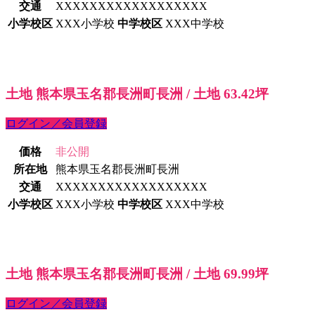
交通
XXXXXXXXXXXXXXXXXX
小学校区
XXX小学校
中学校区
XXX中学校
土地 熊本県玉名郡長洲町長洲 / 土地 63.42坪
ログイン／会員登録
価格
非公開
所在地
熊本県玉名郡長洲町長洲
交通
XXXXXXXXXXXXXXXXXX
小学校区
XXX小学校
中学校区
XXX中学校
土地 熊本県玉名郡長洲町長洲 / 土地 69.99坪
ログイン／会員登録