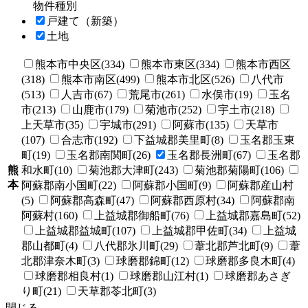
物件種別
戸建て（新築）
土地
熊本市中央区(334)
熊本市東区(334)
熊本市西区
(318)
熊本市南区(499)
熊本市北区(526)
八代市
(513)
人吉市(67)
荒尾市(261)
水俣市(19)
玉名
市(213)
山鹿市(179)
菊池市(252)
宇土市(218)
上天草市(35)
宇城市(291)
阿蘇市(135)
天草市
(107)
合志市(192)
下益城郡美里町(8)
玉名郡玉東
町(19)
玉名郡南関町(26)
玉名郡長洲町(67)
玉名郡
熊
和水町(10)
菊池郡大津町(243)
菊池郡菊陽町(106)
本
阿蘇郡南小国町(22)
阿蘇郡小国町(9)
阿蘇郡産山村
(5)
阿蘇郡高森町(47)
阿蘇郡西原村(34)
阿蘇郡南
阿蘇村(160)
上益城郡御船町(76)
上益城郡嘉島町(52)
上益城郡益城町(107)
上益城郡甲佐町(34)
上益城
郡山都町(4)
八代郡氷川町(29)
葦北郡芦北町(9)
葦
北郡津奈木町(3)
球磨郡錦町(12)
球磨郡多良木町(4)
球磨郡相良村(1)
球磨郡山江村(1)
球磨郡あさぎ
り町(21)
天草郡苓北町(3)
閉じる