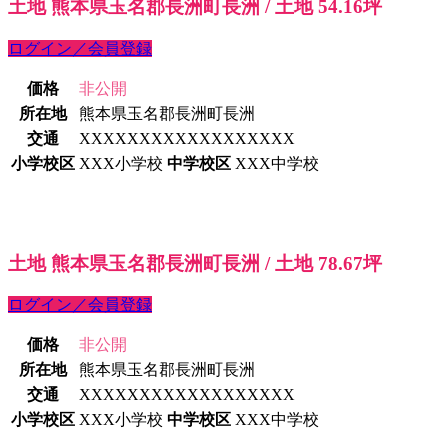
土地 熊本県玉名郡長洲町長洲 / 土地 54.16坪
ログイン／会員登録
価格
非公開
所在地
熊本県玉名郡長洲町長洲
交通
XXXXXXXXXXXXXXXXXX
小学校区
XXX小学校
中学校区
XXX中学校
土地 熊本県玉名郡長洲町長洲 / 土地 78.67坪
ログイン／会員登録
価格
非公開
所在地
熊本県玉名郡長洲町長洲
交通
XXXXXXXXXXXXXXXXXX
小学校区
XXX小学校
中学校区
XXX中学校