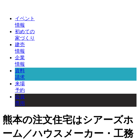
イベント
情報
初めての
家づくり
建売
情報
企業
情報
資料
請求
来場
予約
会員
専用
熊本の注文住宅はシアーズホ
ーム／ハウスメーカー・工務