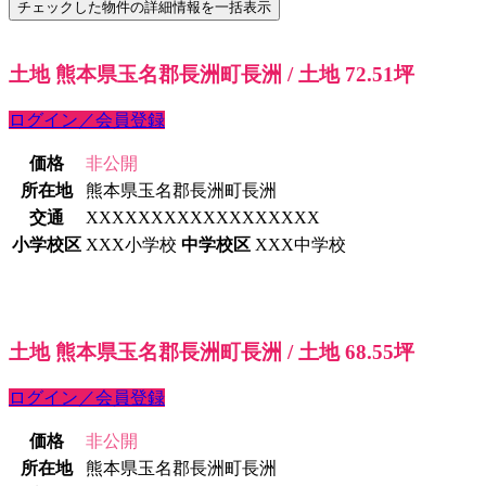
土地 熊本県玉名郡長洲町長洲 / 土地 72.51坪
ログイン／会員登録
価格
非公開
所在地
熊本県玉名郡長洲町長洲
交通
XXXXXXXXXXXXXXXXXX
小学校区
XXX小学校
中学校区
XXX中学校
土地 熊本県玉名郡長洲町長洲 / 土地 68.55坪
ログイン／会員登録
価格
非公開
所在地
熊本県玉名郡長洲町長洲