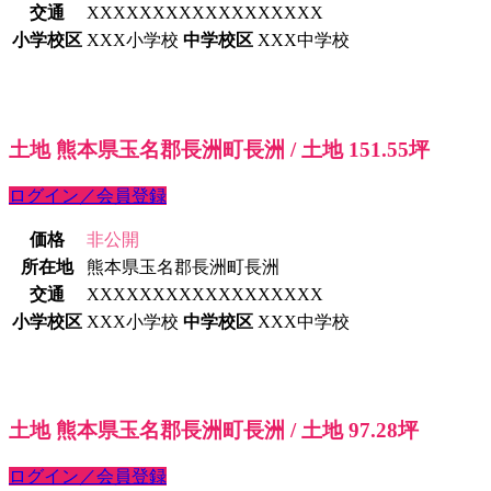
交通
XXXXXXXXXXXXXXXXXX
小学校区
XXX小学校
中学校区
XXX中学校
土地 熊本県玉名郡長洲町長洲 / 土地 151.55坪
ログイン／会員登録
価格
非公開
所在地
熊本県玉名郡長洲町長洲
交通
XXXXXXXXXXXXXXXXXX
小学校区
XXX小学校
中学校区
XXX中学校
土地 熊本県玉名郡長洲町長洲 / 土地 97.28坪
ログイン／会員登録