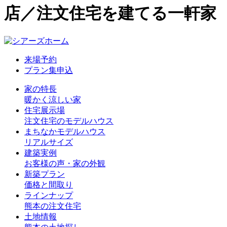
店／注文住宅を建てる一軒家
来場予約
プラン集申込
家の特長
暖かく涼しい家
住宅展示場
注文住宅のモデルハウス
まちなかモデルハウス
リアルサイズ
建築実例
お客様の声・家の外観
新築プラン
価格と間取り
ラインナップ
熊本の注文住宅
土地情報