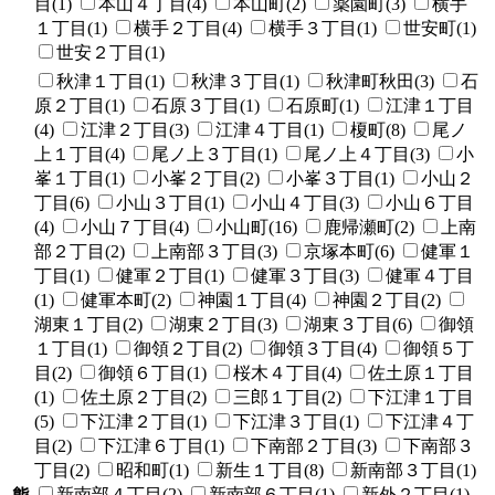
目(1)
本山４丁目(4)
本山町(2)
薬園町(3)
横手
１丁目(1)
横手２丁目(4)
横手３丁目(1)
世安町(1)
世安２丁目(1)
秋津１丁目(1)
秋津３丁目(1)
秋津町秋田(3)
石
原２丁目(1)
石原３丁目(1)
石原町(1)
江津１丁目
(4)
江津２丁目(3)
江津４丁目(1)
榎町(8)
尾ノ
上１丁目(4)
尾ノ上３丁目(1)
尾ノ上４丁目(3)
小
峯１丁目(1)
小峯２丁目(2)
小峯３丁目(1)
小山２
丁目(6)
小山３丁目(1)
小山４丁目(3)
小山６丁目
(4)
小山７丁目(4)
小山町(16)
鹿帰瀬町(2)
上南
部２丁目(2)
上南部３丁目(3)
京塚本町(6)
健軍１
丁目(1)
健軍２丁目(1)
健軍３丁目(3)
健軍４丁目
(1)
健軍本町(2)
神園１丁目(4)
神園２丁目(2)
湖東１丁目(2)
湖東２丁目(3)
湖東３丁目(6)
御領
１丁目(1)
御領２丁目(2)
御領３丁目(4)
御領５丁
目(2)
御領６丁目(1)
桜木４丁目(4)
佐土原１丁目
(1)
佐土原２丁目(2)
三郎１丁目(2)
下江津１丁目
(5)
下江津２丁目(1)
下江津３丁目(1)
下江津４丁
目(2)
下江津６丁目(1)
下南部２丁目(3)
下南部３
丁目(2)
昭和町(1)
新生１丁目(8)
新南部３丁目(1)
新南部４丁目(2)
新南部６丁目(1)
新外２丁目(1)