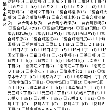
砂原町(8)
銭塘町(2)
田迎５丁目(1)
近見１丁目(4)
熊
近見２丁目(3)
近見３丁目(1)
近見８丁目(2)
土
本
河原町(8)
鳶町２丁目(1)
富合町榎津(15)
富合町大
市
町(6)
富合町御船手(1)
富合町上杉(1)
富合町清藤
南
(2)
富合町木原(5)
富合町小岩瀬(8)
富合町莎崎(2)
区
富合町志々水(1)
富合町釈迦堂(4)
富合町新(2)
富合町杉島(7)
富合町田尻(1)
富合町西田尻(1)
富
合町平原(2)
富合町廻江(4)
富合町南田尻(4)
中無
田町(3)
並建町(12)
野口１丁目(2)
野口２丁目(1)
野口３丁目(1)
野口４丁目(5)
野田１丁目(1)
野
田２丁目(7)
畠口町(1)
八分字町(17)
浜口町(3)
日吉１丁目(2)
日吉２丁目(2)
孫代町(2)
南高江１
丁目(2)
南高江２丁目(2)
南高江４丁目(1)
南高江
６丁目(5)
南高江７丁目(3)
御幸木部１丁目(1)
御
幸木部３丁目(2)
御幸西３丁目(1)
御幸笛田１丁目(3)
御幸笛田２丁目(2)
御幸笛田３丁目(3)
御幸笛田
５丁目(3)
御幸笛田６丁目(1)
御幸笛田７丁目(1)
元三町２丁目(2)
元三町３丁目(3)
八幡５丁目(2)
八幡６丁目(1)
八幡７丁目(3)
八幡１０丁目(3)
良
町１丁目(2)
良町３丁目(2)
良町４丁目(1)
良町５
丁目(4)
城南町さんさん２丁目(1)