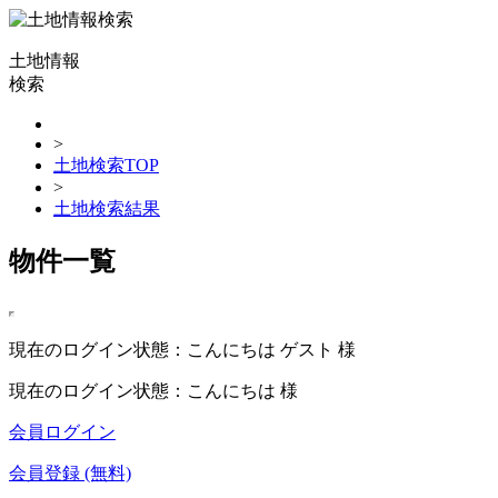
土地情報
検索
>
土地検索TOP
>
土地検索結果
物件一覧
現在のログイン状態：こんにちは ゲスト 様
現在のログイン状態：こんにちは 様
会員ログイン
会員登録 (無料)