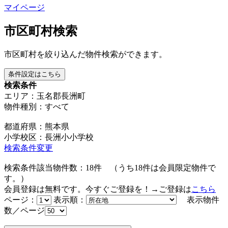
マイページ
市区町村検索
市区町村を絞り込んだ物件検索ができます。
条件設定はこちら
検索条件
エリア：玉名郡長洲町
物件種別：すべて
都道府県：熊本県
小学校区：長洲小小学校
検索条件変更
検索条件該当物件数：
18
件
（うち
18
件は会員限定物件で
す。）
会員登録は無料です。今すぐご登録を！→ご登録は
こちら
ページ：
表示順：
表示物件
数／ページ