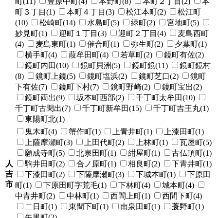
町(11)
豊原中町(4)
本野町(8)
本町２丁目(2)
本
町３丁目(1)
本町４丁目(3)
松江本町(2)
松江町
(10)
松崎町(14)
水島町(5)
緑町(2)
宮地町(5)
妙見町(1)
迎町１丁目(3)
迎町２丁目(4)
麦島西町
(4)
麦島東町(1)
催合町(1)
弥生町(2)
夕葉町(1)
横手町(4)
葭牟田町(4)
若草町(2)
鏡町有佐(2)
鏡町内田(10)
鏡町貝洲(5)
鏡町鏡(11)
鏡町鏡村
(8)
鏡町上鏡(5)
鏡町塩浜(2)
鏡町芝口(2)
鏡町
下有佐(7)
鏡町下村(7)
鏡町野崎(2)
鏡町宝出(2)
鏡町両出(9)
坂本町西部(2)
千丁町太牟田(10)
千丁町古閑出(7)
千丁町新牟田(15)
千丁町吉王丸(1)
東陽町北(1)
鬼木町(4)
蟹作町(1)
上青井町(1)
上漆田町(1)
上薩摩瀬町(3)
上田代町(2)
上林町(1)
瓦屋町(5)
願成寺町(5)
北泉田町(1)
紺屋町(1)
古仏頂町(1)
人
駒井田町(2)
合ノ原町(1)
相良町(2)
下青井町(1)
吉
下漆田町(2)
下薩摩瀬町(3)
下城本町(1)
下原田
市
町(1)
下原田町字荒毛(1)
下林町(4)
城本町(4)
中青井町(2)
中林町(1)
西間上町(1)
西間下町(4)
二日町(1)
東間下町(1)
南泉田町(1)
蓑野町(1)
矢黒町(2)