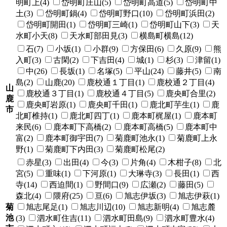
明町上(4)
岱明町庄山(5)
岱明町高道(5)
岱明町中
土(3)
岱明町鍋(4)
岱明町野口(10)
岱明町浜田(2)
岱明町開田(1)
岱明町三崎(1)
岱明町山下(3)
天
水町小天(8)
天水町部田見(3)
横島町横島(12)
石(7)
小坂(1)
小群(9)
方保田(6)
久原(9)
熊
入町(3)
古閑(2)
下吉田(4)
城(1)
杉(3)
津留(1)
中(26)
長坂(1)
名塚(5)
平山(24)
藤井(5)
南
島(2)
山鹿(20)
鹿校通１丁目(1)
鹿校通２丁目(4)
山
鹿校通３丁目(1)
鹿校通４丁目(5)
鹿央町合里(2)
鹿
鹿央町岩原(1)
鹿央町千田(1)
鹿北町芋生(1)
鹿
市
北町椎持(1)
鹿北町四丁(1)
鹿本町梶屋(1)
鹿本町
来民(6)
鹿本町下高橋(2)
鹿本町高橋(5)
鹿本町中
富(2)
鹿本町御宇田(7)
菊鹿町池永(1)
菊鹿町上永
野(1)
菊鹿町下内田(3)
菊鹿町松尾(2)
赤星(3)
出田(4)
今(3)
片角(4)
木柑子(8)
北
宮(5)
重味(1)
下河原(1)
大琳寺(3)
長田(1)
西
寺(14)
西迫間(1)
野間口(9)
広瀬(2)
藤田(5)
森北(4)
隈府(25)
亘(6)
旭志伊坂(3)
旭志伊萩(1)
菊
旭志尾足(1)
旭志川辺(10)
旭志新明(4)
旭志麓
池
(3)
泗水町住吉(11)
泗水町田島(9)
泗水町豊水(4)