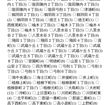
内１丁目(3)
龍田陳内２丁目(5)
龍田陳内３丁目(5)
龍田陳内４丁目(4)
龍田弓削１丁目(5)
津浦町(6)
鶴羽田２丁目(1)
鶴羽田３丁目(9)
鶴羽田４丁目
(2)
鶴羽田５丁目(4)
徳王１丁目(3)
徳王町(1)
西梶尾町(5)
楡木２丁目(2)
楡木３丁目(3)
楡木４
丁目(2)
楡木５丁目(6)
八景水谷１丁目(5)
八景水
谷２丁目(4)
八景水谷３丁目(6)
八景水谷４丁目(4)
飛田１丁目(1)
飛田２丁目(2)
飛田４丁目(1)
貢
町(3)
武蔵ケ丘１丁目(2)
武蔵ケ丘２丁目(1)
武蔵
ケ丘３丁目(2)
武蔵ケ丘４丁目(3)
武蔵ケ丘５丁目(3)
武蔵ケ丘６丁目(2)
武蔵ケ丘７丁目(1)
武蔵ケ丘
８丁目(2)
室園町(4)
明徳町(8)
山室１丁目(3)
山室２丁目(5)
四方寄町(16)
弓削１丁目(3)
弓削３
丁目(2)
弓削５丁目(7)
弓削６丁目(1)
旭中央通(1)
海士江町(5)
井揚町(9)
井上町(3)
植柳上町(6)
植柳下町(9)
植柳新町１丁目(13)
植柳新町２丁目(7)
植柳元町(2)
大島町(3)
大村町
(12)
沖町(1)
上日置町(1)
川田町西(2)
川田町東
(4)
北平和町(2)
郡築一番町(10)
郡築二番町(1)
高下西町(9)
高下東町(3)
高小原町(1)
上野町(8)