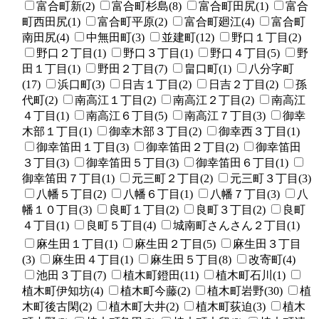
富合町新(2)
富合町杉島(8)
富合町田尻(1)
富合
町西田尻(1)
富合町平原(2)
富合町廻江(4)
富合町
南田尻(4)
中無田町(3)
並建町(12)
野口１丁目(2)
野口２丁目(1)
野口３丁目(1)
野口４丁目(5)
野
田１丁目(1)
野田２丁目(7)
畠口町(1)
八分字町
(17)
浜口町(3)
日吉１丁目(2)
日吉２丁目(2)
孫
代町(2)
南高江１丁目(2)
南高江２丁目(2)
南高江
４丁目(1)
南高江６丁目(5)
南高江７丁目(3)
御幸
木部１丁目(1)
御幸木部３丁目(2)
御幸西３丁目(1)
御幸笛田１丁目(3)
御幸笛田２丁目(2)
御幸笛田
３丁目(3)
御幸笛田５丁目(3)
御幸笛田６丁目(1)
御幸笛田７丁目(1)
元三町２丁目(2)
元三町３丁目(3)
八幡５丁目(2)
八幡６丁目(1)
八幡７丁目(3)
八
幡１０丁目(3)
良町１丁目(2)
良町３丁目(2)
良町
４丁目(1)
良町５丁目(4)
城南町さんさん２丁目(1)
麻生田１丁目(1)
麻生田２丁目(5)
麻生田３丁目
(3)
麻生田４丁目(1)
麻生田５丁目(8)
改寄町(4)
池田３丁目(7)
植木町鐙田(11)
植木町石川(1)
植木町伊知坊(4)
植木町今藤(2)
植木町岩野(30)
植
木町後古閑(2)
植木町大井(2)
植木町荻迫(3)
植木