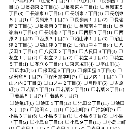
戸島町(8)
渡鹿８丁目(3)
中江町(1)
長嶺西１丁
目(1)
長嶺東２丁目(1)
長嶺東４丁目(1)
長嶺東５
丁目(8)
長嶺東６丁目(2)
長嶺東７丁目(1)
長嶺東
８丁目(1)
長嶺東９丁目(1)
長嶺南１丁目(2)
長嶺
南２丁目(1)
長嶺南３丁目(1)
長嶺南４丁目(1)
長
嶺南６丁目(3)
長嶺南７丁目(5)
西原１丁目(1)
西
原２丁目(3)
西原３丁目(1)
沼山津１丁目(3)
沼山
津２丁目(1)
沼山津３丁目(2)
沼山津４丁目(4)
八
反田１丁目(2)
八反田２丁目(9)
八反田３丁目(3)
花立１丁目(2)
花立２丁目(2)
花立４丁目(1)
花立
５丁目(1)
花立６丁目(4)
東京塚町(4)
平山町(1)
広木町(12)
保田窪３丁目(3)
保田窪４丁目(3)
保田窪５丁目(3)
保田窪本町(3)
山ノ内１丁目(1)
山ノ内３丁目(2)
山ノ神２丁目(3)
弓削町(5)
吉原
町(1)
若葉１丁目(1)
若葉２丁目(1)
若葉３丁目(2)
若葉５丁目(3)
若葉６丁目(7)
池亀町(6)
池田１丁目(12)
池田２丁目(11)
池田
３丁目(5)
池田４丁目(1)
池上町(5)
沖新町(7)
小島３丁目(6)
小島５丁目(1)
小島６丁目(2)
小島
７丁目(2)
小島８丁目(5)
小島９丁目(11)
小島上町
(1)
春日１丁目(2)
春日４丁目(3)
春日６丁目(1)