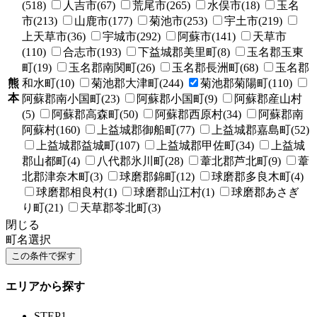
(518)
人吉市(67)
荒尾市(265)
水俣市(18)
玉名
市(213)
山鹿市(177)
菊池市(253)
宇土市(219)
上天草市(36)
宇城市(292)
阿蘇市(141)
天草市
(110)
合志市(193)
下益城郡美里町(8)
玉名郡玉東
町(19)
玉名郡南関町(26)
玉名郡長洲町(68)
玉名郡
熊
和水町(10)
菊池郡大津町(244)
菊池郡菊陽町(110)
本
阿蘇郡南小国町(23)
阿蘇郡小国町(9)
阿蘇郡産山村
(5)
阿蘇郡高森町(50)
阿蘇郡西原村(34)
阿蘇郡南
阿蘇村(160)
上益城郡御船町(77)
上益城郡嘉島町(52)
上益城郡益城町(107)
上益城郡甲佐町(34)
上益城
郡山都町(4)
八代郡氷川町(28)
葦北郡芦北町(9)
葦
北郡津奈木町(3)
球磨郡錦町(12)
球磨郡多良木町(4)
球磨郡相良村(1)
球磨郡山江村(1)
球磨郡あさぎ
り町(21)
天草郡苓北町(3)
閉じる
町名選択
エリアから探す
STEP1