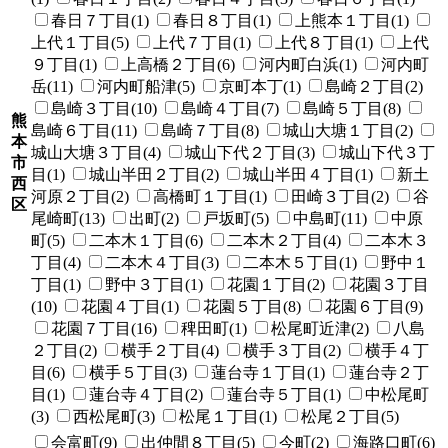
春日７丁目(1)
春日８丁目(1)
上熊本１丁目(1)
上代１丁目(5)
上代７丁目(1)
上代８丁目(1)
上代
９丁目(1)
上高橋２丁目(6)
河内町白浜(1)
河内町
岳(11)
河内町船津(5)
京町本丁(1)
島崎２丁目(2)
島崎３丁目(10)
島崎４丁目(7)
島崎５丁目(8)
熊
島崎６丁目(11)
島崎７丁目(8)
城山大塘１丁目(2)
本
城山大塘３丁目(4)
城山下代２丁目(3)
城山下代３丁
市
目(1)
城山半田２丁目(2)
城山半田４丁目(1)
新土
西
河原２丁目(2)
高橋町１丁目(1)
田崎３丁目(2)
谷
区
尾崎町(13)
出町(2)
戸坂町(5)
中島町(11)
中原
町(5)
二本木１丁目(6)
二本木２丁目(4)
二本木３
丁目(4)
二本木４丁目(3)
二本木５丁目(1)
野中１
丁目(1)
野中３丁目(1)
花園１丁目(2)
花園３丁目
(10)
花園４丁目(1)
花園５丁目(8)
花園６丁目(9)
花園７丁目(16)
稗田町(1)
松尾町近津(2)
八島
２丁目(2)
横手２丁目(4)
横手３丁目(2)
横手４丁
目(6)
横手５丁目(3)
蓮台寺１丁目(1)
蓮台寺２丁
目(1)
蓮台寺４丁目(2)
蓮台寺５丁目(1)
中松尾町
(3)
西松尾町(3)
松尾１丁目(1)
松尾２丁目(5)
会富町(9)
出仲間８丁目(5)
今町(2)
海路口町(6)