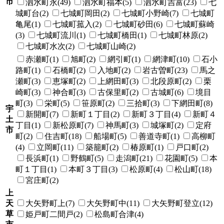
市
泗水町永(49)
泗水町福本(5)
泗水町吉富(23)
七
城町台(2)
七城町岡田(2)
七城町小野崎(7)
七城町
亀尾(1)
七城町菰入(2)
七城町砂田(6)
七城町蘇崎
(3)
七城町流川(1)
七城町橋田(1)
七城町林原(2)
七城町水次(2)
七城町山崎(2)
赤瀬町(1)
旭町(2)
網引町(1)
網津町(10)
石小
路町(1)
石橋町(2)
入地町(2)
岩古曽町(23)
馬之
瀬町(3)
恵塚町(2)
上網田町(3)
北段原町(2)
栗
崎町(3)
神合町(3)
古保里町(2)
古城町(6)
境目
町(3)
栄町(5)
笹原町(2)
三拾町(3)
下網田町(8)
宇
新開町(7)
新町１丁目(2)
新町３丁目(4)
新町４
土
丁目(1)
新松原町(7)
神馬町(3)
城塚町(2)
定府
市
町(2)
住吉町(18)
船場町(5)
善道寺町(1)
高柳町
(4)
立岡町(11)
築籠町(2)
椿原町(1)
戸口町(2)
長浜町(1)
野鶴町(5)
走潟町(21)
花園町(5)
本
町１丁目(1)
本町３丁目(3)
松原町(4)
松山町(18)
宮庄町(2)
上
天
大矢野町上(7)
大矢野町中(11)
大矢野町登立(12)
草
姫戸町二間戸(2)
松島町合津(4)