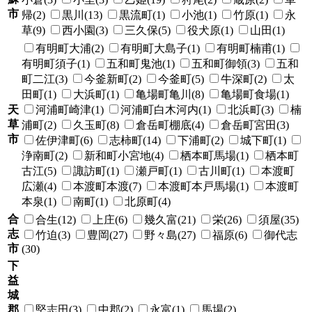
市
帰(2)
黒川(13)
黒流町(1)
小池(1)
竹原(1)
永
草(9)
西小園(3)
三久保(5)
役犬原(1)
山田(1)
有明町大浦(2)
有明町大島子(1)
有明町楠甫(1)
有明町須子(1)
五和町鬼池(1)
五和町御領(3)
五和
町二江(3)
今釜新町(2)
今釜町(5)
牛深町(2)
太
田町(1)
大浜町(1)
亀場町亀川(8)
亀場町食場(1)
天
河浦町崎津(1)
河浦町白木河内(1)
北浜町(3)
楠
草
浦町(2)
久玉町(8)
倉岳町棚底(4)
倉岳町宮田(3)
市
佐伊津町(6)
志柿町(14)
下浦町(2)
城下町(1)
浄南町(2)
新和町小宮地(4)
栖本町馬場(1)
栖本町
古江(5)
諏訪町(1)
瀬戸町(1)
古川町(1)
本渡町
広瀬(4)
本渡町本渡(7)
本渡町本戸馬場(1)
本渡町
本泉(1)
南町(1)
北原町(4)
合
合生(12)
上庄(6)
幾久富(21)
栄(26)
須屋(35)
志
竹迫(3)
豊岡(27)
野々島(27)
福原(6)
御代志
市
(30)
下
益
城
郡
堅志田(3)
中郡(2)
永富(1)
馬場(2)