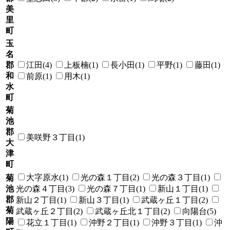
美
里
町
玉
名
郡
江田(4)
上板楠(1)
長小田(1)
平野(1)
藤田(1)
和
前原(1)
用木(1)
水
町
菊
池
郡
美咲野３丁目(1)
大
津
町
大字原水(1)
光の森１丁目(2)
光の森３丁目(1)
菊
池
光の森４丁目(3)
光の森７丁目(1)
新山１丁目(1)
郡
新山２丁目(1)
新山３丁目(1)
武蔵ヶ丘１丁目(2)
菊
武蔵ヶ丘２丁目(2)
武蔵ヶ丘北１丁目(2)
向陽台(5)
陽
花立１丁目(1)
沖野２丁目(1)
沖野３丁目(1)
沖