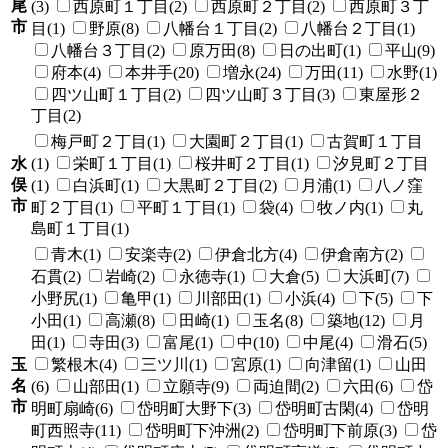
尾
(3)
西原町１丁目(2)
西原町２丁目(2)
西原町３丁
市
目(1)
野原(8)
八幡台１丁目(2)
八幡台２丁目(1)
八幡台３丁目(2)
原万田(8)
日の出町(1)
平山(9)
府本(4)
本井手(20)
増永(24)
万田(11)
水野(1)
四ツ山町１丁目(2)
四ツ山町３丁目(3)
東屋形２
丁目(2)
梅戸町２丁目(1)
大園町２丁目(1)
古賀町１丁目
水
(1)
栄町１丁目(1)
桜井町２丁目(1)
汐見町２丁目
俣
(1)
白浜町(1)
大黒町２丁目(2)
月浦(1)
八ノ窪
市
町２丁目(1)
平町１丁目(1)
袋(4)
牧ノ内(1)
丸
島町１丁目(1)
青木(1)
安楽寺(2)
伊倉北方(4)
伊倉南方(2)
石貫(2)
岩崎(2)
永徳寺(1)
大倉(5)
大浜町(7)
小野尻(1)
亀甲(1)
川部田(1)
小浜(4)
下(5)
下
小田(1)
高瀬(8)
田崎(1)
玉名(8)
築地(12)
月
田(1)
寺田(3)
富尾(1)
中(10)
中尾(4)
滑石(5)
玉
繁根木(4)
三ツ川(1)
宮原(1)
向津留(1)
山田
名
(6)
山部田(1)
立願寺(9)
両迫間(2)
六田(6)
岱
市
明町扇崎(6)
岱明町大野下(3)
岱明町古閑(4)
岱明
町西照寺(11)
岱明町下沖洲(2)
岱明町下前原(3)
岱