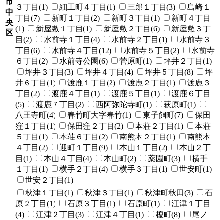
市
３丁目(1)
細工町４丁目(1)
三郎１丁目(3)
島崎１
中
丁目(7)
新町１丁目(2)
新町３丁目(1)
新町４丁目
央
(1)
新屋敷１丁目(1)
新屋敷２丁目(6)
新屋敷３丁
区
目(2)
水前寺１丁目(4)
水前寺２丁目(1)
水前寺３
丁目(6)
水前寺４丁目(12)
水前寺５丁目(2)
水前寺
６丁目(2)
水前寺公園(6)
菅原町(1)
坪井２丁目(1)
坪井３丁目(3)
坪井４丁目(4)
坪井５丁目(8)
坪
井６丁目(1)
渡鹿１丁目(2)
渡鹿２丁目(1)
渡鹿３
丁目(2)
渡鹿４丁目(1)
渡鹿５丁目(1)
渡鹿６丁目
(5)
渡鹿７丁目(2)
西阿弥陀寺町(1)
萩原町(1)
八王寺町(4)
春竹町大字春竹(1)
東子飼町(7)
保田
窪１丁目(1)
保田窪２丁目(2)
本荘２丁目(1)
本荘
５丁目(1)
本荘６丁目(2)
南熊本２丁目(1)
南熊本
４丁目(2)
迎町１丁目(9)
本山１丁目(2)
本山２丁
目(1)
本山４丁目(4)
本山町(2)
薬園町(3)
横手
１丁目(1)
横手２丁目(4)
横手３丁目(1)
世安町(1)
世安２丁目(1)
秋津１丁目(1)
秋津３丁目(1)
秋津町秋田(3)
石
原２丁目(1)
石原３丁目(1)
石原町(1)
江津１丁目
(4)
江津２丁目(3)
江津４丁目(1)
榎町(8)
尾ノ