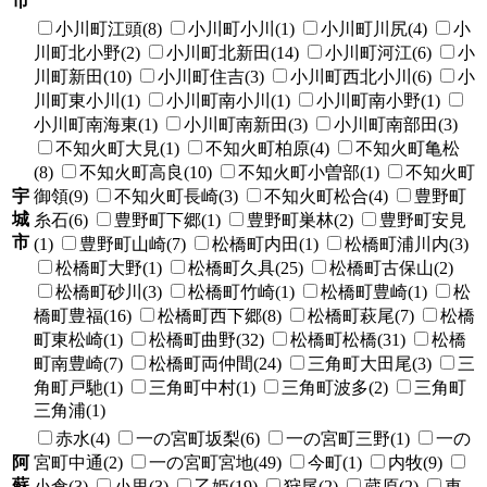
市
小川町江頭(8)
小川町小川(1)
小川町川尻(4)
小
川町北小野(2)
小川町北新田(14)
小川町河江(6)
小
川町新田(10)
小川町住吉(3)
小川町西北小川(6)
小
川町東小川(1)
小川町南小川(1)
小川町南小野(1)
小川町南海東(1)
小川町南新田(3)
小川町南部田(3)
不知火町大見(1)
不知火町柏原(4)
不知火町亀松
(8)
不知火町高良(10)
不知火町小曽部(1)
不知火町
宇
御領(9)
不知火町長崎(3)
不知火町松合(4)
豊野町
城
糸石(6)
豊野町下郷(1)
豊野町巣林(2)
豊野町安見
市
(1)
豊野町山崎(7)
松橋町内田(1)
松橋町浦川内(3)
松橋町大野(1)
松橋町久具(25)
松橋町古保山(2)
松橋町砂川(3)
松橋町竹崎(1)
松橋町豊崎(1)
松
橋町豊福(16)
松橋町西下郷(8)
松橋町萩尾(7)
松橋
町東松崎(1)
松橋町曲野(32)
松橋町松橋(31)
松橋
町南豊崎(7)
松橋町両仲間(24)
三角町大田尾(3)
三
角町戸馳(1)
三角町中村(1)
三角町波多(2)
三角町
三角浦(1)
赤水(4)
一の宮町坂梨(6)
一の宮町三野(1)
一の
阿
宮町中通(2)
一の宮町宮地(49)
今町(1)
内牧(9)
蘇
小倉(3)
小里(3)
乙姫(19)
狩尾(2)
蔵原(2)
車