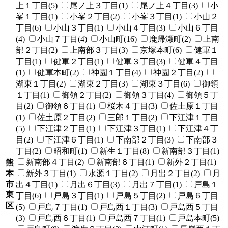
上１丁目(5)
尾ノ上３丁目(1)
尾ノ上４丁目(3)
小
峯１丁目(1)
小峯２丁目(2)
小峯３丁目(1)
小山２
丁目(6)
小山３丁目(1)
小山４丁目(3)
小山６丁目
(4)
小山７丁目(4)
小山町(16)
鹿帰瀬町(2)
上南
部２丁目(2)
上南部３丁目(3)
京塚本町(6)
健軍１
丁目(1)
健軍２丁目(1)
健軍３丁目(3)
健軍４丁目
(1)
健軍本町(2)
神園１丁目(4)
神園２丁目(2)
湖東１丁目(2)
湖東２丁目(3)
湖東３丁目(6)
御領
１丁目(1)
御領２丁目(2)
御領３丁目(4)
御領５丁
目(2)
御領６丁目(1)
桜木４丁目(3)
佐土原１丁目
(1)
佐土原２丁目(2)
三郎１丁目(2)
下江津１丁目
(5)
下江津２丁目(1)
下江津３丁目(1)
下江津４丁
目(2)
下江津６丁目(1)
下南部２丁目(3)
下南部３
丁目(2)
昭和町(1)
新生１丁目(8)
新南部３丁目(1)
新南部４丁目(2)
新南部６丁目(1)
新外２丁目(1)
熊
本
新外３丁目(1)
水源１丁目(2)
月出２丁目(2)
月
市
出４丁目(1)
月出６丁目(3)
月出７丁目(1)
戸島１
東
丁目(6)
戸島３丁目(1)
戸島５丁目(2)
戸島６丁目
区
(5)
戸島７丁目(1)
戸島西１丁目(3)
戸島西５丁目
(3)
戸島西６丁目(1)
戸島西７丁目(1)
戸島本町(5)