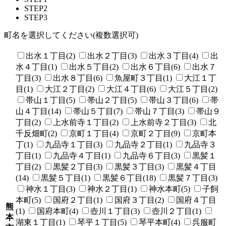
STEP2
STEP3
町名を選択してください(複数選択可)
出水１丁目(2)
出水２丁目(3)
出水３丁目(4)
出
水４丁目(1)
出水５丁目(2)
出水６丁目(6)
出水７
丁目(3)
出水８丁目(6)
魚屋町３丁目(1)
大江１丁
目(1)
大江２丁目(2)
大江４丁目(6)
大江５丁目(2)
帯山１丁目(5)
帯山２丁目(5)
帯山３丁目(6)
帯
山４丁目(14)
帯山５丁目(7)
帯山７丁目(3)
帯山９
丁目(2)
上水前寺１丁目(2)
上水前寺２丁目(3)
北
千反畑町(2)
京町１丁目(4)
京町２丁目(9)
京町本
丁(1)
九品寺１丁目(3)
九品寺２丁目(1)
九品寺３
丁目(1)
九品寺４丁目(1)
九品寺６丁目(3)
黒髪１
丁目(2)
黒髪２丁目(3)
黒髪３丁目(3)
黒髪４丁目
(14)
黒髪５丁目(1)
黒髪６丁目(18)
黒髪７丁目(3)
神水１丁目(3)
神水２丁目(1)
神水本町(5)
子飼
本町(5)
国府２丁目(1)
国府３丁目(2)
国府４丁目
熊
(1)
国府本町(4)
壺川１丁目(3)
壺川２丁目(1)
本
湖東１丁目(1)
琴平１丁目(5)
琴平本町(4)
呉服町