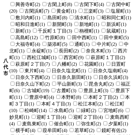
興善寺町(2)
古閑上町(8)
古閑下町(4)
古閑中町
(20)
古閑浜町(7)
黄金町(1)
三楽町(3)
塩屋町(1)
敷川内町(1)
島田町(8)
清水町(1)
昭和同仁町(1)
昭和日進町(1)
新開町(3)
新地町(1)
新浜町(1)
新町(1)
千反町１丁目(3)
栴檀町(1)
鼠蔵町(1)
高島町(12)
竹原町(8)
田中西町(1)
田中東町(5)
大福寺町(4)
築添町(5)
通町(1)
中片町(2)
中
北町(1)
永碇町(1)
長田町(2)
奈良木町(3)
西片
町(1)
西松江城町(1)
西宮町(9)
萩原町１丁目(2)
八
萩原町２丁目(7)
八幡町(2)
花園町(1)
日置町
代
(10)
東片町(4)
日奈久塩北町(1)
日奈久塩南町(4)
市
日奈久下西町(2)
日奈久新田町(1)
日奈久浜町(3)
日奈久山下町(2)
平山新町(3)
毘舎丸町(2)
福正
町(6)
古城町(19)
古麓町(3)
豊原上町(3)
豊原下
町(11)
豊原中町(4)
本野町(8)
本町２丁目(2)
本
町３丁目(1)
本町４丁目(3)
松江本町(2)
松江町
(10)
松崎町(14)
水島町(5)
緑町(2)
宮地町(6)
妙見町(1)
迎町１丁目(4)
迎町２丁目(4)
麦島西町
(4)
麦島東町(1)
催合町(1)
弥生町(2)
夕葉町(1)
横手町(4)
葭牟田町(4)
若草町(2)
鏡町有佐(2)