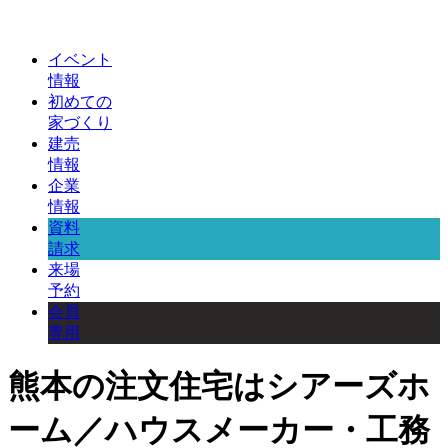
イベント
情報
初めての
家づくり
建売
情報
企業
情報
資料
請求
来場
予約
会員
専用
熊本の注文住宅はシアーズホ
ーム／ハウスメーカー・工務