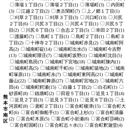
薄場１丁目(5)
薄場２丁目(1)
薄場町(3)
内田町
(3)
江越２丁目(2)
奥古閑町(7)
上ノ郷１丁目(1)
刈草２丁目(1)
刈草３丁目(3)
川口町(13)
川尻
２丁目(6)
川尻３丁目(2)
川尻４丁目(1)
川尻５丁
目(2)
川尻６丁目(3)
合志２丁目(5)
幸田２丁目(1)
護藤町(7)
島町１丁目(1)
島町２丁目(1)
島町３
丁目(2)
十禅寺２丁目(1)
城南町赤見(2)
城南町阿
高(2)
城南町碇(14)
城南町出水(5)
城南町今吉野
(13)
城南町隈庄(7)
城南町坂野(1)
城南町沈目(5)
城南町島田(7)
城南町下宮地(18)
城南町陳内(1)
城南町高(5)
城南町千町(6)
城南町築地(2)
城南
町塚原(11)
城南町永(7)
城南町東阿高(21)
城南町
藤山(22)
城南町舞原(27)
城南町宮地(2)
城南町六
田(4)
城南町鰐瀬(15)
白藤１丁目(2)
白石町(1)
砂原町(8)
銭塘町(2)
田迎５丁目(1)
近見１丁目(4)
熊
近見２丁目(3)
近見３丁目(1)
近見８丁目(2)
土
本
河原町(8)
鳶町２丁目(1)
富合町榎津(15)
富合町大
市
町(6)
富合町御船手(1)
富合町上杉(1)
富合町清藤
南
(2)
富合町木原(5)
富合町小岩瀬(8)
富合町莎崎(2)
区
富合町国町(1)
富合町志々水(1)
富合町釈迦堂(4)