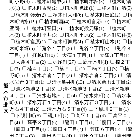
町小野(3)
植木町亀甲(2)
植木町木留(8)
植木町清
水(1)
植木町古閑(2)
植木町色出(1)
植木町正清(5)
植木町鈴麦(2)
植木町大和(6)
植木町田底(2)
植
木町滴水(19)
植木町轟(4)
植木町富応(10)
植木町
豊岡(1)
植木町豊田(7)
植木町投刀塚(1)
植木町一
木(3)
植木町平井(3)
植木町平原(2)
植木町広住(8)
植木町宮原(1)
植木町舞尾(4)
植木町山本(1)
植
木町米塚(6)
兎谷１丁目(6)
兎谷２丁目(3)
兎谷３
丁目(1)
打越町(10)
大窪１丁目(1)
大窪３丁目(1)
大窪４丁目(2)
梶尾町(27)
鹿子木町(1)
楠２丁
目(3)
楠４丁目(2)
楠５丁目(1)
楠７丁目(3)
楠
野町(5)
清水岩倉１丁目(7)
清水岩倉２丁目(5)
清
水岩倉３丁目(1)
清水亀井町(13)
清水新地１丁目(2)
熊
清水新地２丁目(5)
清水新地３丁目(2)
清水新地
本
４丁目(1)
清水新地６丁目(4)
清水東町(5)
清水本
市
町(6)
清水万石１丁目(4)
清水万石３丁目(3)
清水
北
万石４丁目(2)
清水万石５丁目(4)
下硯川２丁目(1)
区
下硯川町(5)
硯川町(2)
高平１丁目(4)
高平２丁
目(4)
高平３丁目(6)
龍田１丁目(1)
龍田２丁目(7)
龍田３丁目(4)
龍田４丁目(7)
龍田６丁目(5)
龍
田７丁目(3)
龍田８丁目(4)
龍田９丁目(1)
龍田陳