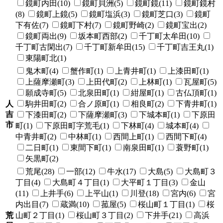
鏡町内田(10)
鏡町貝洲(5)
鏡町鏡(11)
鏡町鏡村
(8)
鏡町上鏡(5)
鏡町塩浜(3)
鏡町芝口(3)
鏡町
下有佐(7)
鏡町下村(7)
鏡町野崎(2)
鏡町宝出(2)
鏡町両出(9)
坂本町西部(2)
千丁町太牟田(10)
千丁町古閑出(7)
千丁町新牟田(15)
千丁町吉王丸(1)
東陽町北(1)
鬼木町(4)
蟹作町(1)
上青井町(1)
上漆田町(1)
上薩摩瀬町(3)
上田代町(2)
上林町(1)
瓦屋町(5)
願成寺町(5)
北泉田町(1)
紺屋町(1)
古仏頂町(1)
人
駒井田町(2)
合ノ原町(1)
相良町(2)
下青井町(1)
吉
下漆田町(2)
下薩摩瀬町(3)
下城本町(1)
下原田
市
町(1)
下原田町字荒毛(1)
下林町(4)
城本町(4)
中青井町(2)
中林町(1)
西間上町(1)
西間下町(4)
二日町(1)
東間下町(1)
南泉田町(1)
蓑野町(1)
矢黒町(2)
荒尾(28)
一部(12)
牛水(17)
大島(5)
大島町３
丁目(4)
大島町４丁目(1)
大平町１丁目(3)
金山
(11)
上井手(6)
上平山(1)
川登(18)
宮内(6)
宮
内出目(7)
蔵満(10)
菰屋(5)
桜山町１丁目(1)
桜
荒
山町２丁目(1)
桜山町３丁目(2)
下井手(21)
高浜