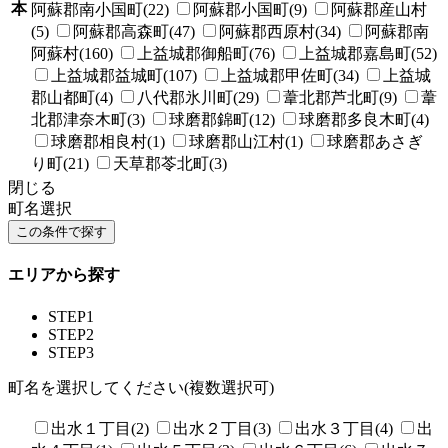
本
阿蘇郡南小国町(22)
阿蘇郡小国町(9)
阿蘇郡産山村
(5)
阿蘇郡高森町(47)
阿蘇郡西原村(34)
阿蘇郡南
阿蘇村(160)
上益城郡御船町(76)
上益城郡嘉島町(52)
上益城郡益城町(107)
上益城郡甲佐町(34)
上益城
郡山都町(4)
八代郡氷川町(29)
葦北郡芦北町(9)
葦
北郡津奈木町(3)
球磨郡錦町(12)
球磨郡多良木町(4)
球磨郡相良村(1)
球磨郡山江村(1)
球磨郡あさぎ
り町(21)
天草郡苓北町(3)
閉じる
町名選択
エリアから探す
STEP1
STEP2
STEP3
町名を選択してください(複数選択可)
出水１丁目(2)
出水２丁目(3)
出水３丁目(4)
出