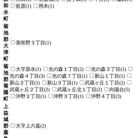
和
前原(1)
用木(1)
水
町
菊
池
郡
美咲野３丁目(1)
大
津
町
菊
大字原水(1)
光の森１丁目(2)
光の森３丁目(1)
池
光の森４丁目(3)
光の森７丁目(1)
新山１丁目(1)
郡
新山２丁目(1)
新山３丁目(1)
武蔵ヶ丘１丁目(2)
菊
武蔵ヶ丘２丁目(2)
武蔵ヶ丘北１丁目(2)
向陽台(5)
陽
沖野２丁目(1)
沖野３丁目(1)
沖野４丁目(3)
町
上
益
城
郡
大字上六嘉(2)
嘉