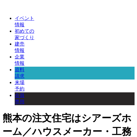
イベント
情報
初めての
家づくり
建売
情報
企業
情報
資料
請求
来場
予約
会員
専用
熊本の注文住宅はシアーズホ
ーム／ハウスメーカー・工務