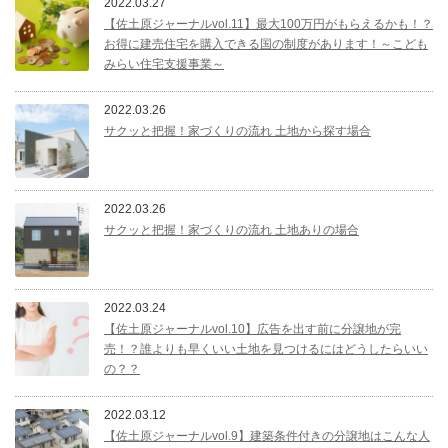
2022.03.27
【佐土原ジャーナルvol.11】最大100万円がもらえるかも！？
お得に建売住宅を購入できる国の制度があります！～こども
みらい住宅支援事業～
2022.03.26
サクッと把握！家づくりの流れ 土地から探す場合
2022.03.26
サクッと把握！家づくりの流れ 土地ありの場合
2022.03.24
【佐土原ジャーナルvol.10】広告を出す前に分譲地が完
売！？誰よりも早くいい土地を見つけるにはどうしたらいい
の？？
2022.03.12
【佐土原ジャーナルvol.9】建築条件付きの分譲地はこんな人