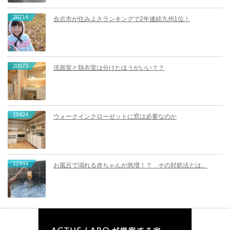
20714
合志市が住みよさランキングで2年連続九州1位！
20073
洗面室と脱衣室は分けたほうがいい？？
15424
ウォークインクローゼットに窓は必要なのか
12444
お風呂で溺れる赤ちゃんが急増！？ その対処法とは。