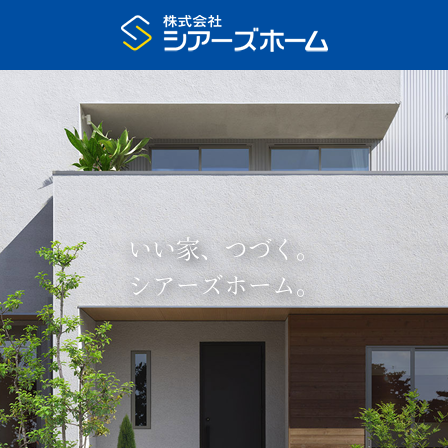
いい家、つづく。
シアーズホーム。
プラン集申込
展示場予約
家の特長
いい家、つづく
住宅展示場
注文住宅のモデルハウス
まちなかモデルハウス
リアルサイズ