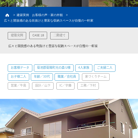
建築実例
お客様の声・家の外観
>
建築実例 お客様の声・家の外観
>
広々と開放感のある吹抜けと豊富な収納スペースが自慢の一軒家
新築プラン
価格と間取り
CASE 18
建築実例
二階建て
ラインナップ
熊本の注文住宅
広々と開放感のある吹抜けと豊富な収納スペースが自慢の一軒家
土地情報
熊本の土地探し
お客様データ
菊池郡菊陽町光の森 U様
4人家族
ご夫婦二人
イベント情報
お子様二人
年齢／30代
職業／会社員
家づくりチーム
初めての家づくり
営業／牛島
設計／山下
IC／宇藤
工務／下村
建売情報
資料請求
会員限定コンテンツ