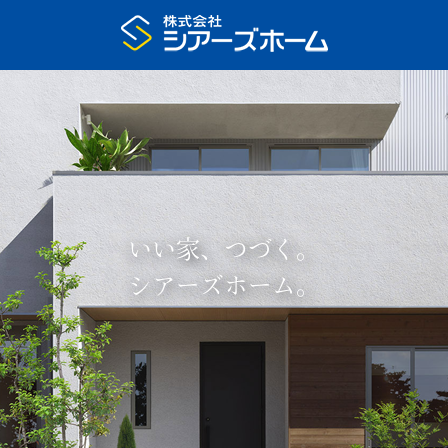
いい家、つづく。
シアーズホーム。
プラン集申込
展示場予約
家の特長
いい家、つづく
住宅展示場
注文住宅のモデルハウス
まちなかモデルハウス
リアルサイズ