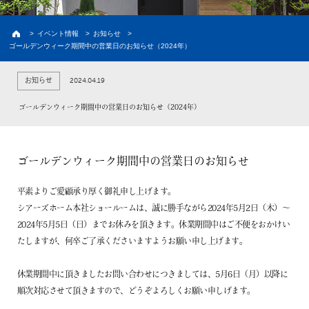
建築実例
お客様の声・家の外観
>
イベント情報
>
お知らせ
>
ゴールデンウィーク期間中の営業日のお知らせ（2024年）
新築プラン
価格と間取り
2024.04.19
お知らせ
ラインナップ
熊本の注文住宅
ゴールデンウィーク期間中の営業日のお知らせ（2024年）
土地情報
熊本の土地探し
イベント情報
ゴールデンウィーク期間中の営業日のお知らせ
初めての家づくり
平素よりご愛顧承り厚く御礼申し上げます。
シアーズホーム本社ショールームは、誠に勝手ながら2024年5月2日（木）～
建売情報
2024年5月5日（日）までお休みを頂きます。休業期間中はご不便をおかけい
たしますが、何卒ご了承くださいますようお願い申し上げます。
資料請求
休業期間中に頂きましたお問い合わせにつきましては、5月6日（月）以降に
会員限定コンテンツ
順次対応させて頂きますので、どうぞよろしくお願い申しげます。