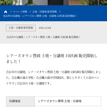
建築実例
お客様の声・家の外観
>
イベント情報
>
土地・分譲地 販売情報
>
合志市の分譲地・シアーズタン豊岡 土地・分譲地 10区画 販売開始！
新築プラン
価格と間取り
2021.10.28
土地・分譲地 販売情報
ラインナップ
熊本の注文住宅
合志市の分譲地・シアーズタン豊岡 土地・分譲地 10区画 販売開始！
土地情報
熊本の土地探し
イベント情報
シアーズタウン豊岡 土地・分譲地 10区画 販売開始し
ました！
初めての家づくり
合志市の分譲地、シアーズタウン豊岡 土地・分譲地 10区画を販売開始しまし
建売情報
た。合志楓の森小学校・合志楓の森中学校校区。暮らしやすくて人気のベッ
ドタウン合志市の土地・分譲地です。
資料請求
会員限定コンテンツ
分譲地名
シアーズタウン豊岡 土地・分譲地