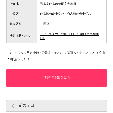
所在地
熊本県合志市豊岡字大摩原
企業情報
学校区
合志楓の森小学校・合志楓の森中学校
プライバシーポリシー
販売区画
10区画
サイトマップ
シアーズタウン豊岡 土地・分譲地 販売情報
情報掲載ページ
>>>
シアーズタウン豊岡 土地・分譲地について、ご質問などありましたらお気軽
にお問合せください。
分譲地情報を見る
前の記事