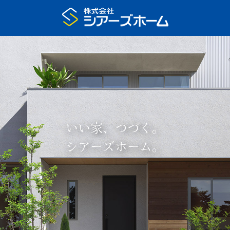
いい家、つづく。
シアーズホーム。
プラン集申込
展示場予約
家の特長
いい家、つづく
住宅展示場
注文住宅のモデルハウス
まちなかモデルハウス
リアルサイズ