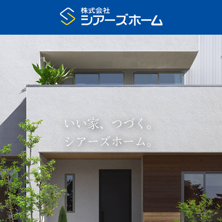
いい家、つづく。
シアーズホーム。
プラン集申込
展示場予約
家の特長
いい家、つづく
住宅展示場
注文住宅のモデルハウス
まちなかモデルハウス
リアルサイズ