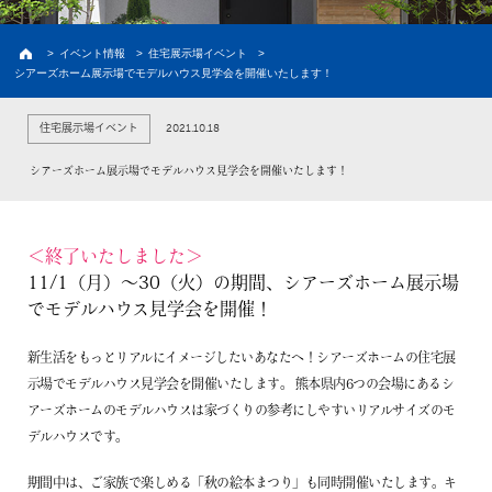
建築実例
お客様の声・家の外観
>
イベント情報
>
住宅展示場イベント
>
シアーズホーム展示場でモデルハウス見学会を開催いたします！
新築プラン
価格と間取り
2021.10.18
住宅展示場イベント
ラインナップ
熊本の注文住宅
シアーズホーム展示場でモデルハウス見学会を開催いたします！
土地情報
熊本の土地探し
イベント情報
＜終了いたしました＞
11/1（月）～30（火）の期間、シアーズホーム展示場
初めての家づくり
でモデルハウス見学会を
開催！
建売情報
新生活をもっとリアルにイメージしたいあなたへ！シアーズホームの住宅展
示場でモデルハウス見学会を開催いたします。
熊本県内6つの会場にあるシ
資料請求
アーズホームのモデルハウスは家づくりの参考にしやすいリアルサイズのモ
デルハウスです。
会員限定コンテンツ
期間中は、ご家族で楽しめる「秋の絵本まつり」も同時開催いたします。キ