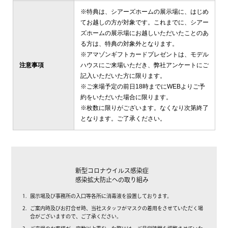
※特典は、シアーズホームの展示場に、はじめ
てお越しの方が対象です。これまでに、シアー
ズホームの展示場にお越しいただいたことのあ
る方は、特典の対象外となります。
※アマゾンギフトカードプレゼントは、モデル
注意事項
ハウスにご来場いただき、弊社アンケートにご
記入いただいた方に限ります。
※ご来場予定の前日18時までにWEBよりご予
約をいただいた場合に限ります。
※枚数に限りがございます。なくなり次第終了
となります。ご了承ください。
新型コロナウイルス感染症
感染拡大防止への取り組み
展示場及び事務所の入口等各所に消毒液を設置しております。
ご案内時及びお打合せ時、当社スタッフがマスクの着用をさせていただく場
合がございますので、ご了承ください。