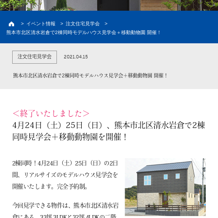
建築実例
お客様の声・家の外観
>
イベント情報
>
注文住宅見学会
>
熊本市北区清水岩倉で2棟同時モデルハウス見学会＋移動動物園 開催！
新築プラン
価格と間取り
2021.04.15
注文住宅見学会
ラインナップ
熊本の注文住宅
熊本市北区清水岩倉で2棟同時モデルハウス見学会＋移動動物園 開催！
土地情報
熊本の土地探し
イベント情報
＜終了いたしました＞
4月24日（土）25日（日）、熊本市北区清水岩倉で2棟
初めての家づくり
同時見学会＋移動動物園を開催！
建売情報
2棟同時！4月24日（土）25日（日）の2日
間、リアルサイズのモデルハウス見学会を
資料請求
開催いたします。完全予約制。
会員限定コンテンツ
今回見学できる物件は、熊本市北区清水岩
倉にある、33坪 3LDKと32坪 4LDKの二階