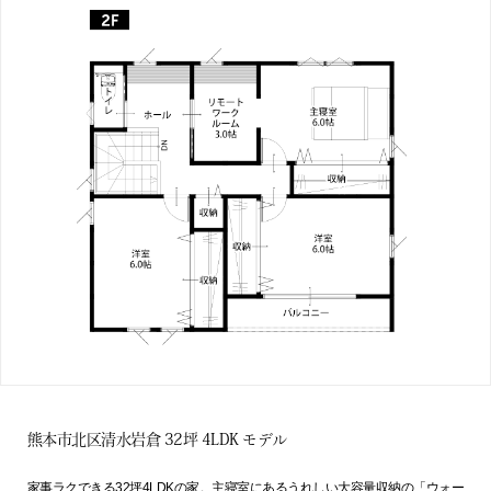
熊本市北区清水岩倉 32坪 4LDK モデル
家事ラクできる32坪4LDKの家。主寝室にあるうれしい大容量収納の「ウォー