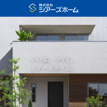
いい家、つづく。
シアーズホーム。
プラン集申込
展示場予約
家の特長
いい家、つづく
住宅展示場
注文住宅のモデルハウス
まちなかモデルハウス
リアルサイズ