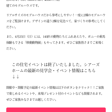
企業情報
建てのモデルハウスです。
リアルサイズのモデルハウスだから参考にしやすい！一度に2棟のモデルハウ
プライバシーポリシー
スをご覧頂けます。デザインの違う2棟を見比べて、家づくりの参考にしてく
サイトマップ
ださい。
また、4月25日（日）には、140匹の動物たちとふれあえたり、ポニーの乗馬
体験もできる「移動動物園」もやってきます。ぜひご家族皆さまでご来場く
ださい。
この住宅イベントは終了いたしました。シアーズ
ホームの最新の見学会・イベント情報はこちら
↓↓
開催中・開催予定の最新イベント情報は以下のボタンをクリック！！ご家族
で楽しめるイベントや、来場プレゼント付のイベントなども開催されます。
ぜひご家族みなさまでお越しください。