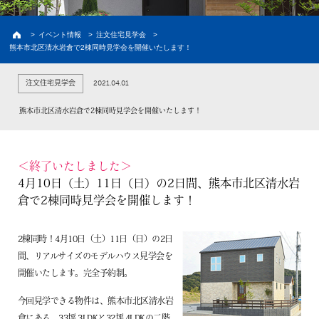
建築実例
お客様の声・家の外観
>
イベント情報
>
注文住宅見学会
>
熊本市北区清水岩倉で2棟同時見学会を開催いたします！
新築プラン
価格と間取り
2021.04.01
注文住宅見学会
ラインナップ
熊本の注文住宅
熊本市北区清水岩倉で2棟同時見学会を開催いたします！
土地情報
熊本の土地探し
イベント情報
＜終了いたしました＞
4月10日（土）11日（日）の2日間、熊本市北区清水岩
初めての家づくり
倉で2棟同時見学会を開催します！
建売情報
2棟同時！4月10日（土）11日（日）の2日
間、リアルサイズのモデルハウス見学会を
資料請求
開催いたします。完全予約制。
会員限定コンテンツ
今回見学できる物件は、熊本市北区清水岩
倉にある、33坪 3LDKと32坪 4LDKの二階