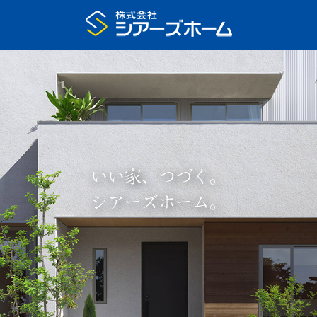
いい家、つづく。
シアーズホーム。
プラン集申込
展示場予約
家の特長
いい家、つづく
住宅展示場
注文住宅のモデルハウス
まちなかモデルハウス
リアルサイズ