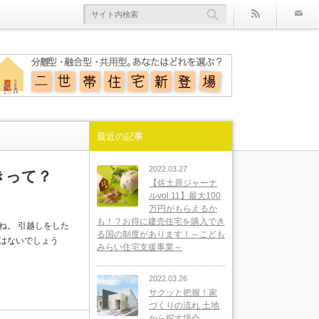
rss
最近の記事
2022.03.27
きって？
【佐土原ジャーナ
ルvol.11】最大100
万円がもらえるか
も！？お得に建売住宅を購入でき
ね。 引越しをした
る国の制度があります！～こども
はないでしょう
みらい住宅支援事業～
2022.03.26
サクッと把握！家
づくりの流れ 土地
から探す場合