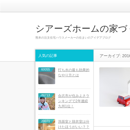
シアーズホームの家づ
熊本の注文住宅ハウスメーカーの住まいのアイデアブログ
人気の記事
アーカイブ: 201
60055
打ち水の最も効果的
なやり方とは
20713
合志市が住みよさラ
ンキングで2年連続
九州1位！
20071
洗面室と脱衣室は分
けたほうがいい？？