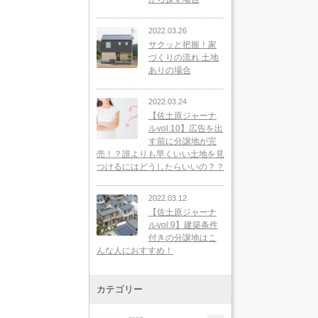
2022.03.26
サクッと把握！家
づくりの流れ 土地
ありの場合
2022.03.24
【佐土原ジャーナ
ルvol.10】広告を出
す前に分譲地が完
売！？誰よりも早くいい土地を見
つけるにはどうしたらいいの？？
2022.03.12
【佐土原ジャーナ
ルvol.9】建築条件
付きの分譲地はこ
んな人におすすめ！
カテゴリー