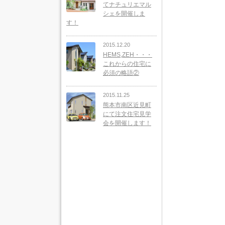
てナチュリエマル
シェを開催しま
す！
2015.12.20
HEMS,ZEH・・・
これからの住宅に
必須の略語②
2015.11.25
熊本市南区近見町
にて注文住宅見学
会を開催します！