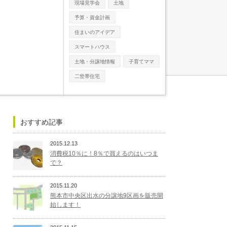
現場見学会
土地
予算・資金計画
住まいのアイデア
スマートハウス
土地・分譲地情報
子育てママ
二世帯住宅
おすすめ記事
2015.12.13
消費税10％に！8％で買えるのはいつま
で？
2015.11.20
熊本市中央区出水の分譲地9区画を販売開
始します！