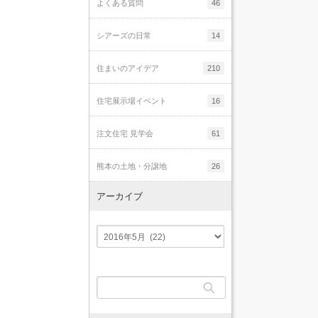
よくある質問
46
シアーズの日常
14
住まいのアイデア
210
住宅展示場イベント
16
注文住宅 見学会
61
熊本の土地・分譲地
26
アーカイブ