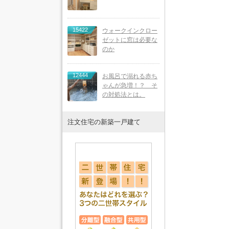
15422
ウォークインクロー
ゼットに窓は必要な
のか
12444
お風呂で溺れる赤ち
ゃんが急増！？ そ
の対処法とは。
注文住宅の新築一戸建て