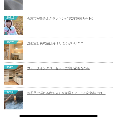
20715
合志市が住みよさランキングで2年連続九州1位！
20073
洗面室と脱衣室は分けたほうがいい？？
15425
ウォークインクローゼットに窓は必要なのか
12445
お風呂で溺れる赤ちゃんが急増！？ その対処法とは。